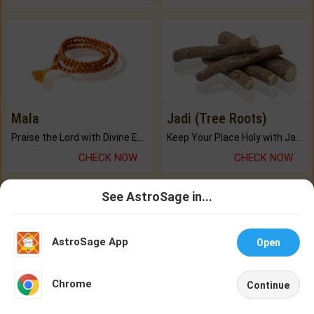
Mala
Jadi (Tree Roots)
Praise the Lord with Divine Energies of Mala.
Keep Your Place Holy with Jadi.
CHECK NOW
CHECK NOW
See AstroSage in...
Talk To
Chat With
Buy Brihat Kundli
Astrologer
Astrologer
250+ pages
AstroSage App
Open
BUY NOW
NEW
Chrome
Continue
Home
Shop
Call
Chat
Account