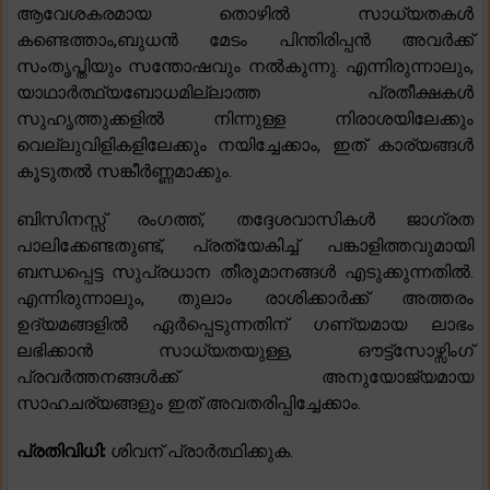
ആവേശകരമായ തൊഴിൽ സാധ്യതകൾ
കണ്ടെത്താം,ബുധൻ മേടം പിന്തിരിപ്പൻ അവർക്ക്
സംതൃപ്തിയും സന്തോഷവും നൽകുന്നു. എന്നിരുന്നാലും,
യാഥാർത്ഥ്യബോധമില്ലാത്ത പ്രതീക്ഷകൾ
സുഹൃത്തുക്കളിൽ നിന്നുള്ള നിരാശയിലേക്കും
വെല്ലുവിളികളിലേക്കും നയിച്ചേക്കാം, ഇത് കാര്യങ്ങൾ
കൂടുതൽ സങ്കീർണ്ണമാക്കും.
ബിസിനസ്സ് രംഗത്ത്, തദ്ദേശവാസികൾ ജാഗ്രത
പാലിക്കേണ്ടതുണ്ട്, പ്രത്യേകിച്ച് പങ്കാളിത്തവുമായി
ബന്ധപ്പെട്ട സുപ്രധാന തീരുമാനങ്ങൾ എടുക്കുന്നതിൽ.
എന്നിരുന്നാലും, തുലാം രാശിക്കാർക്ക് അത്തരം
ഉദ്യമങ്ങളിൽ ഏർപ്പെടുന്നതിന് ഗണ്യമായ ലാഭം
ലഭിക്കാൻ സാധ്യതയുള്ള, ഔട്ട്സോഴ്സിംഗ്
പ്രവർത്തനങ്ങൾക്ക് അനുയോജ്യമായ
സാഹചര്യങ്ങളും ഇത് അവതരിപ്പിച്ചേക്കാം.
പ്രതിവിധി:
ശിവന് പ്രാർത്ഥിക്കുക.