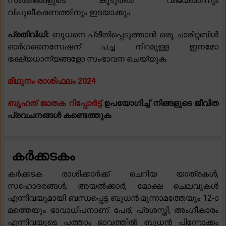
സംരംഭങ്ങളുടെ കൂടുതൽ വിജയത്തിനും
വിപുലീകരണത്തിനും ഇടയാക്കും.
പ്രതിവിധി:
ബുധനെ പ്രീതിപ്പെടുത്താൻ ഒരു ചാരിറ്റബിൾ
ഓർഗനൈസേഷന് പച്ച നിറമുള്ള ഇനമോ
ഭക്ഷ്യധാന്യങ്ങളോ സംഭാവന ചെയ്യുക.
മിഥുനം രാശിഫലം 2024
ബൃഹത് ജാതക റിപ്പോർട്ട്
ഉപയോഗിച്ച് നിങ്ങളുടെ ജീവിത
പ്രവചനങ്ങൾ കണ്ടെത്തുക
കർക്കടകം
കർക്കടക രാശിക്കാർക്ക് ചെറിയ യാത്രകൾ,
സഹോദരങ്ങൾ, അയൽക്കാർ, മോക്ഷ ചെലവുകൾ
എന്നിവയുമായി ബന്ധപ്പെട്ട ബുധൻ മൂന്നാമത്തേയും 12-ാ
മത്തെയും ഭാവാധിപനാണ്. പേര്, പ്രശസ്തി, അംഗീകാരം
എന്നിവയുടെ പത്താം ഭാവത്തിൽ ബുധൻ പിന്നോക്കം