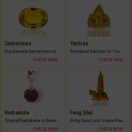
Gemstones
Yantras
Buy Genuine Gemstones at Best Prices.
Energised Yantras for You.
CHECK NOW
CHECK NOW
Rudraksha
Feng Shui
Original Rudraksha to Bless Your Way.
Bring Good Luck to your Place with Feng Shui.
CHECK NOW
CHECK NOW