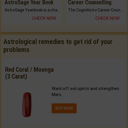
AstroSage Year Book
Career Counselling
AstroSage Yearbook is a channel to fulfill your dreams and destiny.
The CogniAstro Career Counselling Report is the most comprehensive report available on this topic.
CHECK NOW
CHECK NOW
Astrological remedies to get rid of your
problems
Red Coral / Moonga
(3 Carat)
Ward off evil spirits and strengthen
Mars.
BUY NOW