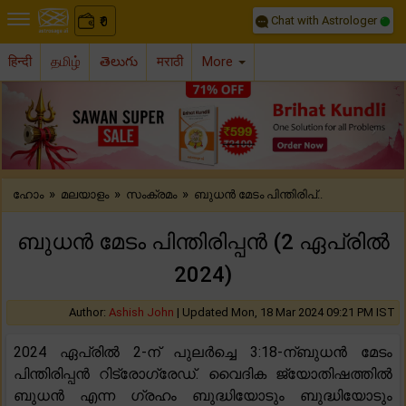
Chat with Astrologer
0
₹
हिन्दी
தமிழ்
తెలుగు
मराठी
More
Previous
Nex
»
»
»
ഹോം
മലയാളം
സംക്രമം
ബുധൻ മേടം പിന്തിരിപ്..
ബുധൻ മേടം പിന്തിരിപ്പൻ (2 ഏപ്രിൽ
2024)
Author:
Ashish John
|
Updated Mon, 18 Mar 2024 09:21 PM IST
2024 ഏപ്രിൽ 2-ന് പുലർച്ചെ 3:18-ന്ബുധൻ മേടം
പിന്തിരിപ്പൻ റിട്രോഗ്രേഡ്. വൈദിക ജ്യോതിഷത്തിൽ
ബുധൻ എന്ന ഗ്രഹം ബുദ്ധിയോടും ബുദ്ധിയോടും