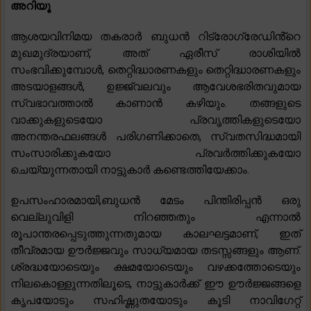
അറിയൂ
ആശയവിനിമയ തകരാർ ബുധൻ റിട്രോഗ്രേഡിൻ്റെ
മുഖമുദ്രയാണ്, അത് ഏരീസ് രാശിയിൽ
സംഭവിക്കുമ്പോൾ, തെറ്റിദ്ധാരണകളും തെറ്റിദ്ധാരണകളും
അടയാളങ്ങൾ, ഉജ്ജ്വലവും ആവേശഭരിതവുമായ
സ്വഭാവത്താൽ കാണാൻ കഴിയും. തങ്ങളുടെ
വാക്കുകളുടെയോ പ്രവൃത്തികളുടെയോ
അനന്തരഫലങ്ങൾ പരിഗണിക്കാതെ, സ്വതസിദ്ധമായി
സംസാരിക്കുകയോ പ്രവർത്തിക്കുകയോ
ചെയ്യുന്നതായി നാട്ടുകാർ കണ്ടെത്തിയേക്കാം.
ഉപസംഹാരമായി,ബുധൻ മേടം പിന്തിരിപ്പൻ ഒരു
വെല്ലുവിളി നിറഞ്ഞതും എന്നാൽ
രൂപാന്തരപ്പെടുത്തുന്നതുമായ കാലഘട്ടമാണ്, ഇത്
തീവ്രമായ ഊർജ്ജവും സാധ്യമായ തടസ്സങ്ങളും ആണ്.
ശ്രദ്ധയോടെയും ക്ഷമയോടെയും വഴക്കത്തോടെയും
നിലകൊള്ളുന്നതിലൂടെ, നാട്ടുകാർക്ക് ഈ ഊർജ്ജങ്ങളെ
കൃപയോടും സഹിഷ്ണുതയോടും കൂടി നാവിഗേറ്റ്