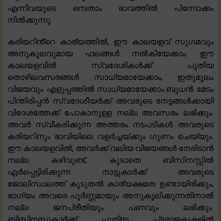
എന്നിവയുടെ ഒമ്പതാം ഭാവത്തിൽ പിന്നോക്കം
നിൽക്കുന്നു.
കരിയറിൻ്റെ കാര്യത്തിൽ, ഈ കാലയളവ് സുഗമവും
അനുകൂലവുമായ ഫലങ്ങൾ നൽകിയേക്കാം. ഈ
കാലയളവിൽ സ്വദേശികൾക്ക് പുതിയ
തൊഴിലവസരങ്ങൾ സാധ്യമായേക്കാം, ഇതുമൂലം
വിജയവും എളുപ്പത്തിൽ സാധ്യമായേക്കാം.ബുധൻ മേടം
പിന്തിരിപ്പൻ സ്വദേശീയർക്ക് അവരുടെ നേട്ടങ്ങൾക്കായി
വിദേശത്തേക്ക് പോകാനുള്ള നല്ല അവസരം ലഭിക്കും.
അവർ സ്വീകരിക്കുന്ന അത്തരം നടപടികൾ അവരുടെ
കരിയറിനും ഭാവിയിലെ വളർച്ചയ്ക്കും ഗുണം ചെയ്യും.
ഈ കാലയളവിൽ, അവർക്ക് വലിയ വിജയങ്ങൾ നേരിടാൻ
നല്ല കഴിവുണ്ട്, കൂടാതെ ബിസിനസ്സിൽ
ഏർപ്പെട്ടിരിക്കുന്ന നാട്ടുകാർക്ക് അവരുടെ
ജോലിസ്ഥലത്ത് കൂടുതൽ കാര്യക്ഷമത ഉണ്ടായിരിക്കും,
ഭാഗ്യം അവരെ പൂർണ്ണമായും അനുകൂലിക്കുന്നതിനാൽ
നല്ല ജനപ്രീതിയും പണവും ലഭിക്കും.
ബിസിനസ്സുകാർക്ക് പുതിയ പ്രോജക്ടുകളിൽ