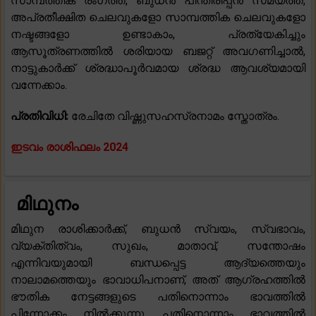
സാമ്പത്തിക രംഗത്ത്, ബുധൻ പിന്തിരിപ്പൻ സമയത്ത്,
അപ്രതീക്ഷിത ചെലവുകളോ സാമ്പത്തിക ചെലവുകളോ
നഷ്ടങ്ങളോ ഉണ്ടാകാം, പ്രത്യേകിച്ചും
ആസൂത്രണത്തിൽ ശരിയായ ബജറ്റ് അവഗണിച്ചാൽ,
നാട്ടുകാർക്ക് ശ്രദ്ധാപൂർവമായ ശ്രദ്ധ ആവശ്യമായി
വന്നേക്കാം.
പ്രതിവിധി:
രേചിതേ വിഷ്ണുസഹസ്രനാമം സ്തോത്രം.
ഇടവം രാശിഫലം 2024
മിഥുനം
മിഥുന രാശിക്കാർക്ക്, ബുധൻ സ്വയം, സ്വഭാവം,
വ്യക്തിത്വം, സുഖം, മാതാവ്, സന്തോഷം
എന്നിവയുമായി ബന്ധപ്പെട്ട ആദ്യത്തെയും
നാലാമത്തെയും ഭാവാധിപനാണ്, അത് ആഗ്രഹത്തിൽ
ഭൗതിക നേട്ടങ്ങളുടെ പതിനൊന്നാം ഭാവത്തിൽ
പിന്നോക്കം നിൽക്കുന്നു. പതിനൊന്നാം ഭാവത്തിൽ