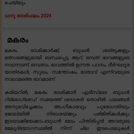
ചെയ്യും.
ധനു രാശിഫലം 2024
മകരം
മകരം രാശിക്കാർക്ക്, ബുധൻ ശത്രുക്കളും
മത്സരങ്ങളുമായി ബന്ധപ്പെട്ട ആറ്, ഒമ്പത് ഭാവങ്ങളുടെ
നാഥനാണ്, ഒമ്പതാം ഭാവത്തിൽ ഉന്നത പഠനം, ദീർഘദൂര
യാത്രകൾ, സുഖം, സന്തോഷം, മാതാവ് എന്നിവയുടെ
നാലാമത്തെ ഭാവമാണ്.
കരിയറിൽ, മകരം രാശിക്കാർ ഏരീസിലെ ബുധൻ
റിട്രോഗ്രേഡ് സമയത്ത് ശരാശരി തൊഴിൽ ഫലങ്ങൾ
അനുഭവിച്ചേക്കാം. അംഗീകാരവും പുരോഗതിയും
ജോലിയിൽ നിരാശയ്ക്കും പരിമിതികൾക്കും
ഇടയാക്കിയേക്കാം.ബുധൻ മേടം പിന്തിരിപ്പൻ അവരുടെ
മേലുദ്യോഗസ്ഥരിൽ നിന്ന് ചില ഇടപെടലുകൾ