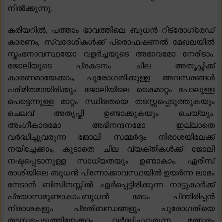
നിൽക്കുന്നു.
കരിയറിൽ, പത്താം ഭാവത്തിലെ ബുധൻ റിട്രോഗ്രേഡ്
കാരണം, സ്വദേശികൾക്ക് പ്രൊഫഷണൽ മേഖലയിൽ
സ്തംഭനാവസ്ഥയോ വളർച്ചയുടെ അഭാവമോ നേരിടാം.
ജോലിയുടെ പ്രകടനം ചില അതൃപ്തിക്ക്
കാരണമായേക്കാം, പുരോഗതിക്കുള്ള അവസരങ്ങൾ
പരിമിതമായിരിക്കും. ജോലിയിലെ കൈമാറ്റം പോലുള്ള
പെട്ടെന്നുള്ള മാറ്റം സ്ഥിരതയെ തടസ്സപ്പെടുത്തുകയും
ചെലവ് അതൃപ്തി ഉണ്ടാക്കുകയും ചെയ്യും.
അംഗീകാരമോ അഭിനന്ദനമോ ഇല്ലാതെ
വർദ്ധിച്ചുവരുന്ന ജോലി സമ്മർദ്ദം നിരാശയിലേക്ക്
നയിച്ചേക്കാം, കൂടാതെ ചില വ്യക്തികൾക്ക് ജോലി
നഷ്ടപ്പെടാനുള്ള സാധ്യതയും ഉണ്ടാകാം. ഏരീസ്
രാശിയിലെ ബുധൻ പിന്നോക്കാവസ്ഥയിൽ ഉയർന്ന ലാഭം
നേടാൻ ബിസിനസ്സിൽ ഏർപ്പെട്ടിരിക്കുന്ന നാട്ടുകാർക്ക്
പ്രയാസമുണ്ടാകാം.ബുധൻ മേടം പിന്തിരിപ്പൻ
നിരാശകളും പ്രതിബന്ധങ്ങളും പുരോഗതിയെ
തടസ്സപ്പെടുത്തിയേക്കാം, വർദ്ധിച്ചുവരുന്ന മത്സരം