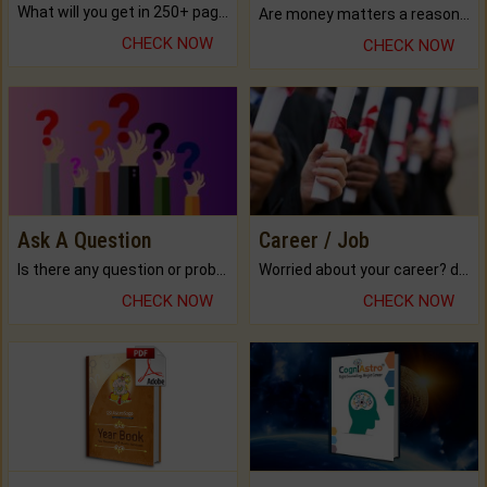
What will you get in 250+ pages Colored Brihat Kundli.
Are money matters a reason for the dark-circles under your eyes?
CHECK NOW
CHECK NOW
Ask A Question
Career / Job
Is there any question or problem lingering.
Worried about your career? don't know what is.
CHECK NOW
CHECK NOW