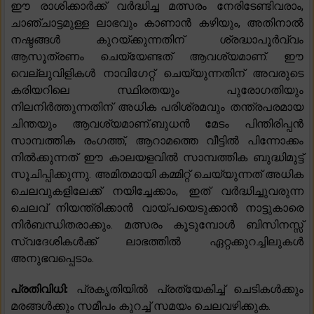
ഈ രാശിക്കാർക്ക് വർദ്ധിച്ച മത്സരം നേരിടേണ്ടിവരാം,
ചാഞ്ചാട്ടമുള്ള ലാഭവും കാണാൻ കഴിയും, അതിനാൽ
നഷ്ടങ്ങൾ കുറയ്ക്കുന്നതിന് ശ്രദ്ധാപൂർവ്വം
ആസൂത്രണം ചെയ്യേണ്ടത് ആവശ്യമാണ്. ഈ
വെല്ലുവിളികൾ നാവിഗേറ്റ് ചെയ്യുന്നതിന് അവരുടെ
കരിയറിലെ സ്ഥിരതയും പുരോഗതിയും
നിലനിർത്തുന്നതിന് അധിക പരിശ്രമവും തന്ത്രപരമായ
ചിന്തയും ആവശ്യമാണ്.ബുധൻ മേടം പിന്തിരിപ്പൻ
സാമ്പത്തിക രംഗത്ത്, ആറാമത്തെ വീട്ടിൽ പിന്നോക്കം
നിൽക്കുന്നത് ഈ കാലയളവിൽ സാമ്പത്തിക ബുദ്ധിമുട്ട്
സൂചിപ്പിക്കുന്നു. അമിതമായി കമ്മിറ്റ് ചെയ്യുന്നത് അധിക
ചെലവുകളിലേക്ക് നയിച്ചേക്കാം, ഇത് വർദ്ധിച്ചുവരുന്ന
ചെലവ് നിയന്ത്രിക്കാൻ വായ്പയെടുക്കാൻ നാട്ടുകാരെ
നിർബന്ധിതരാക്കും. മത്സരം കൂടുമ്പോൾ ബിസിനസ്സ്
സ്വദേശികൾക്ക് ലാഭത്തിൽ ഏറ്റക്കുറച്ചിലുകൾ
അനുഭവപ്പെടാം.
പ്രതിവിധി:
പ്രകൃതിയിൽ പ്രത്യേകിച്ച് ചെടികൾക്കും
മരങ്ങൾക്കും സമീപം കുറച്ച് സമയം ചെലവഴിക്കുക.