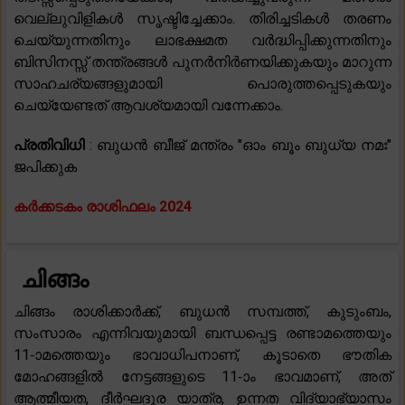
വെല്ലുവിളികൾ സൃഷ്ടിച്ചേക്കാം. തിരിച്ചടികൾ തരണം
ചെയ്യുന്നതിനും ലാഭക്ഷമത വർദ്ധിപ്പിക്കുന്നതിനും
ബിസിനസ്സ് തന്ത്രങ്ങൾ പുനർനിർണയിക്കുകയും മാറുന്ന
സാഹചര്യങ്ങളുമായി പൊരുത്തപ്പെടുകയും
ചെയ്യേണ്ടത് ആവശ്യമായി വന്നേക്കാം.
പ്രതിവിധി
: ബുധൻ ബീജ് മന്ത്രം "ഓം ബൂം ബുധ്യ നമഃ"
ജപിക്കുക
കർക്കടകം രാശിഫലം 2024
ചിങ്ങം
ചിങ്ങം രാശിക്കാർക്ക്, ബുധൻ സമ്പത്ത്, കുടുംബം,
സംസാരം എന്നിവയുമായി ബന്ധപ്പെട്ട രണ്ടാമത്തെയും
11-ാമത്തെയും ഭാവാധിപനാണ്, കൂടാതെ ഭൗതിക
മോഹങ്ങളിൽ നേട്ടങ്ങളുടെ 11-ാം ഭാവമാണ്, അത്
ആത്മീയത, ദീർഘദൂര യാത്ര, ഉന്നത വിദ്യാഭ്യാസം