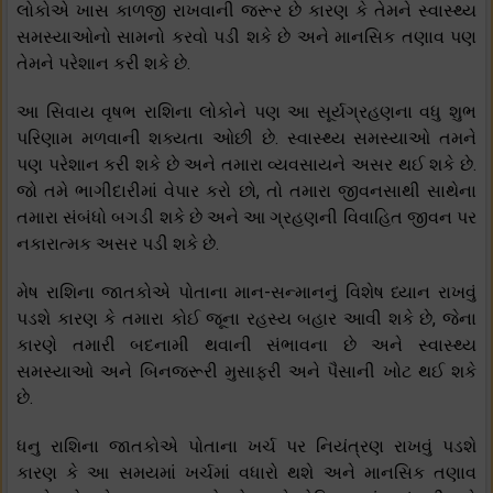
લોકોએ ખાસ કાળજી રાખવાની જરૂર છે કારણ કે તેમને સ્વાસ્થ્ય
સમસ્યાઓનો સામનો કરવો પડી શકે છે અને માનસિક તણાવ પણ
તેમને પરેશાન કરી શકે છે.
આ સિવાય વૃષભ રાશિના લોકોને પણ આ સૂર્યગ્રહણના વધુ શુભ
પરિણામ મળવાની શક્યતા ઓછી છે. સ્વાસ્થ્ય સમસ્યાઓ તમને
પણ પરેશાન કરી શકે છે અને તમારા વ્યવસાયને અસર થઈ શકે છે.
જો તમે ભાગીદારીમાં વેપાર કરો છો, તો તમારા જીવનસાથી સાથેના
તમારા સંબંધો બગડી શકે છે અને આ ગ્રહણની વિવાહિત જીવન પર
નકારાત્મક અસર પડી શકે છે.
મેષ રાશિના જાતકોએ પોતાના માન-સન્માનનું વિશેષ ધ્યાન રાખવું
પડશે કારણ કે તમારા કોઈ જૂના રહસ્ય બહાર આવી શકે છે, જેના
કારણે તમારી બદનામી થવાની સંભાવના છે અને સ્વાસ્થ્ય
સમસ્યાઓ અને બિનજરૂરી મુસાફરી અને પૈસાની ખોટ થઈ શકે
છે.
ધનુ રાશિના જાતકોએ પોતાના ખર્ચ પર નિયંત્રણ રાખવું પડશે
કારણ કે આ સમયમાં ખર્ચમાં વધારો થશે અને માનસિક તણાવ