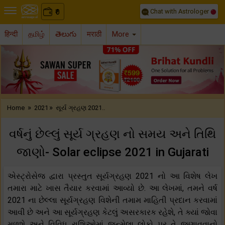
Chat with Astrologer
0
₹
हिन्दी
தமிழ்
తెలుగు
मराठी
More
Previous
Nex
»
»
Home
2021
સૂર્ય ગ્રહણ 2021..
વર્ષનું છેલ્લું સૂર્ય ગ્રહણ નો સમય અને તિથિ
જાણો- Solar eclipse 2021 in Gujarati
એસ્ટ્રોસેજ દ્વારા પ્રસ્તુત સૂર્યગ્રહણ 2021 નો આ વિશેષ લેખ
તમારા માટે ખાસ તૈયાર કરવામાં આવ્યો છે. આ લેખમાં, તમને વર્ષ
2021 ના ​​છેલ્લા સૂર્યગ્રહણ વિશેની તમામ માહિતી પ્રદાન કરવામાં
આવી છે અને આ સૂર્યગ્રહણ કેટલું અસરકારક રહેશે, તે ક્યાં જોવા
મળશે અને વિવિધ રાશિઓમાં જન્મેલા લોકો પર તે જણાવવાનો