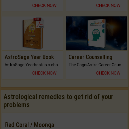
CHECK NOW
CHECK NOW
AstroSage Year Book
Career Counselling
AstroSage Yearbook is a channel to fulfill your dreams and destiny.
The CogniAstro Career Counselling Report is the most comprehensive report available on this topic.
CHECK NOW
CHECK NOW
Astrological remedies to get rid of your
problems
Red Coral / Moonga