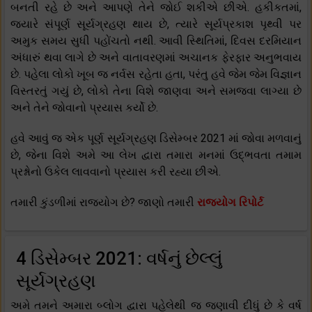
બનતી રહે છે અને આપણે તેને જોઈ શકીએ છીએ. હકીકતમાં,
જ્યારે સંપૂર્ણ સૂર્યગ્રહણ થાય છે, ત્યારે સૂર્યપ્રકાશ પૃથ્વી પર
અમુક સમય સુધી પહોંચતો નથી. આવી સ્થિતિમાં, દિવસ દરમિયાન
અંધારું થવા લાગે છે અને વાતાવરણમાં અચાનક ફેરફાર અનુભવાય
છે. પહેલા લોકો ખૂબ જ નર્વસ રહેતા હતા, પરંતુ હવે જેમ જેમ વિજ્ઞાન
વિસ્તરતું ગયું છે, લોકો તેના વિશે જાણવા અને સમજવા લાગ્યા છે
અને તેને જોવાનો પ્રયાસ કર્યો છે.
હવે આવું જ એક પૂર્ણ સૂર્યગ્રહણ ડિસેમ્બર 2021 માં જોવા મળવાનું
છે, જેના વિશે અમે આ લેખ દ્વારા તમારા મનમાં ઉદ્ભવતા તમામ
પ્રશ્નોનો ઉકેલ લાવવાનો પ્રયાસ કરી રહ્યા છીએ.
તમારી કુંડળીમાં રાજયોગ છે? જાણો તમારી
રાજયોગ રિપોર્ટ
4 ડિસેમ્બર 2021: વર્ષનું છેલ્લું
સૂર્યગ્રહણ
અમે તમને અમારા બ્લોગ દ્વારા પહેલેથી જ જણાવી દીધું છે કે વર્ષ