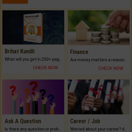
Brihat Kundli
Finance
What will you get in 250+ pages Colored Brihat Kundli.
Are money matters a reason for the dark-circles under your eyes?
CHECK NOW
CHECK NOW
Ask A Question
Career / Job
Is there any question or problem lingering.
Worried about your career? don't know what is.