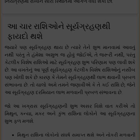
નિયંત્રણમાં રાખીને સારી સ્થિતિમાં આગળ વધી શકો છો.
આ ચાર રાશિઓને સૂર્યગ્રહણથી
ફાયદો થશે
જ્યારે પણ સૂર્યગ્રહણ થાય છે ત્યારે તેને શુભ માનવામાં આવતું
નથી પરંતુ તે હંમેશા અશુભ જ હોવું જોઈએ, તે જરૂરી નથી, પરંતુ
કેટલીક વિશેષ રાશિઓ માટે સૂર્યગ્રહણ શુભ પરિણામ પણ લાવી શકે
છે. આ વખતેનું આ પૂર્ણ સૂર્યગ્રહણ કેટલીક વિશેષ રાશિઓનું નસીબ
પણ ખોલી શકે છે કારણ કે તેમને સૂર્યગ્રહણથી લાભ થવાની પ્રબળ
સંભાવના છે. તો ચાલો અમે તમને જણાવીએ કે તે કઈ રાશિ છે, જેને
આ સૂર્યગ્રહણ દરમિયાન લાભ મળવાની પ્રબળ સંભાવના છે.
જો આ ખગ્રાસ સૂર્યગ્રહણની શુભ અસર વિશે વાત કરીએ તો
મિથુન, કન્યા, મકર અને કુંભ રાશિના લોકોને આ સૂર્યગ્રહણના
શુભ ફળ મળશે.
મિથુન રાશિના લોકોનો સંઘર્ષ સમાપ્ત થશે અને નોકરી મળવાની