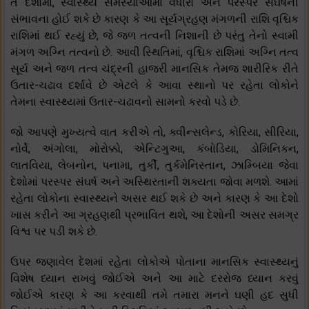
તે દેશોમાં, સ્વાસ્થ્ય સમસ્યાઓમાં વધારો અને પરસ્પર સંઘર્ષની
સંભાવના હોઈ શકે છે કારણ કે આ સૂર્યગ્રહણ મંગળની રાશિ વૃશ્ચિક
રાશિમાં થઈ રહ્યું છે, જે જળ તત્વની નિશાની છે પરંતુ તેનો સ્વામી
મંગળ અગ્નિ તત્વનો છે. આવી સ્થિતિમાં, વૃશ્ચિક રાશિમાં અગ્નિ તત્વ
સૂર્ય અને જળ તત્વ ચંદ્રની હાજરી માનસિક તેમજ શારીરિક રીતે
ઉતાર-ચઢાવ દર્શાવે છે એટલે કે આવા સ્થાનો પર રહેતા લોકોને
તેમના સ્વાસ્થ્યમાં ઉતાર-ચઢાવનો સામનો કરવો પડે છે.
જો આપણે મુખ્યત્વે વાત કરીએ તો, ક્વીન્સલેન્ડ, કોરિયા, સીરિયા,
નોર્વે, અંગોલા, મોરોક્કો, એન્ટિગુઆ, કંબોડિયા, ડોમિનિકન,
લાતવિયા, લેબનોન, પનામા, તુર્કી, તુર્કમેનિસ્તાન, ઝામ્બિયા જેવા
દેશોમાં પરસ્પર સંઘર્ષ અને અસ્થિરતાની શક્યતા જોવા મળશે. આમાં
રહેતા લોકોના સ્વાસ્થ્યને અસર થઈ શકે છે અને કારણ કે આ દેશો
ખાસ કરીને આ ગ્રહણથી પ્રભાવિત થશે, આ દેશોની અસર સમગ્ર
વિશ્વ પર પડી શકે છે.
ઉપર જણાવેલ દેશમાં રહેતા લોકોએ પોતાના માનસિક સ્વાસ્થ્યનું
વિશેષ ધ્યાન રાખવું જોઈએ અને આ માટે દરરોજ ધ્યાન કરવું
જોઈએ કારણ કે આ કરવાથી તમે તમારા મનને ઘણી હદ સુધી