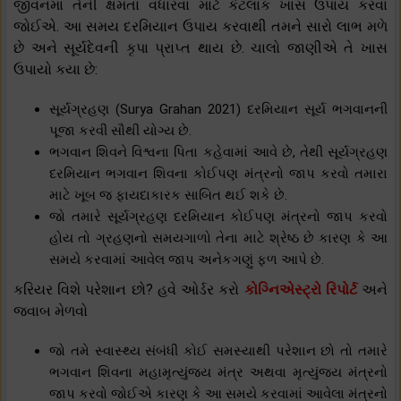
જીવનમાં તેની ક્ષમતા વધારવા માટે કેટલાક ખાસ ઉપાય કરવા
જોઈએ. આ સમય દરમિયાન ઉપાય કરવાથી તમને સારો લાભ મળે
છે અને સૂર્યદેવની કૃપા પ્રાપ્ત થાય છે. ચાલો જાણીએ તે ખાસ
ઉપાયો કયા છે:
સૂર્યગ્રહણ (Surya Grahan 2021) દરમિયાન સૂર્ય ભગવાનની
પૂજા કરવી સૌથી યોગ્ય છે.
ભગવાન શિવને વિશ્વના પિતા કહેવામાં આવે છે, તેથી સૂર્યગ્રહણ
દરમિયાન ભગવાન શિવના કોઈપણ મંત્રનો જાપ કરવો તમારા
માટે ખૂબ જ ફાયદાકારક સાબિત થઈ શકે છે.
જો તમારે સૂર્યગ્રહણ દરમિયાન કોઈપણ મંત્રનો જાપ કરવો
હોય તો ગ્રહણનો સમયગાળો તેના માટે શ્રેષ્ઠ છે કારણ કે આ
સમયે કરવામાં આવેલ જાપ અનેકગણું ફળ આપે છે.
કરિયર વિશે પરેશાન છો? હવે ઓર્ડર કરો
કોગ્નિએસ્ટ્રો રિપોર્ટ
અને
જવાબ મેળવો
જો તમે સ્વાસ્થ્ય સંબંધી કોઈ સમસ્યાથી પરેશાન છો તો તમારે
ભગવાન શિવના મહામૃત્યુંજય મંત્ર અથવા મૃત્યુંજય મંત્રનો
જાપ કરવો જોઈએ કારણ કે આ સમયે કરવામાં આવેલા મંત્રનો