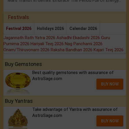
Mars Transit In Gemini: Embrace The Period Full Of Energy & Intelligence
Festivals
Festival 2026
Holidays 2026
Calendar 2026
Jagannath Rath Yatra 2026
Ashadhi Ekadashi 2026
Guru
Purnima 2026
Hariyali Teej 2026
Nag Panchami 2026
Onam/Thiruvonam 2026
Raksha Bandhan 2026
Kajari Teej 2026
Buy Gemstones
Best quality gemstones with assurance of
AstroSage.com
BUY NOW
Buy Yantras
Take advantage of Yantra with assurance of
AstroSage.com
BUY NOW