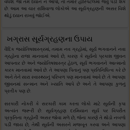
વધશે. જો તમે ધ્યાન ન આપો, તો તમારે હોસ્પિટલમાં જવું પડી શકે
છે. આમ આ ચાર રાશિવાળા લોકોએ આ સૂર્યગ્રહણની અસર વિશે
થોડું ધ્યાન રાખવું જોઈએ.
ખગ્રાસ સૂર્યગ્રહણના ઉપાય
વૈદિક જ્યોતિષશાસ્ત્રમાં, તમામ નવ ગ્રહોમાં, સૂર્ય ભગવાનને નવા
ગ્રહોના રાજા માનવામાં આવે છે, કારણ કે સૂર્યનો પ્રકાશ જીવન
આપનાર છે અને જ્યોતિષશાસ્ત્ર હેઠળ, સૂર્ય ભગવાનને આત્માનો
કારક માનવામાં આવે છે. તે આપણા પિતાનું પણ પ્રતિનિધિત્વ કરે છે
અને તેને સારા સ્વાસ્થ્યનું પરિબળ પણ માનવામાં આવે છે. તે આપણા
જીવનમાં સન્માન અને ખ્યાતિ આપે છે અને તે આપણા કુળનું
પ્રતીક પણ છે.
સરકારી નોકરી કે સરકારી કામ કરતા લોકો માટે સૂર્યની કૃપા
અત્યંત જરૂરી છે. સૂર્યગ્રહણ દરમિયાન સૂર્ય પર વિપરીત
પ્રકૃતિના ગ્રહોની અસર જોવા મળે છે, જેના કારણે તે થોડો નબળો
પડી જાય છે, તેથી સૂર્યની અસરને મજબૂત કરવા અને આપણા