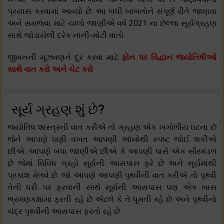
પ્રયાસ કરવામાં આવ્યો છે. આ બધી બાબતોને સંપૂર્ણ રીતે જાણવા
અને સમજવા માટે ચાલો જાણીએ વર્ષ 2021 ના છેલ્લા સૂર્યગ્રહણ
સાથે જોડાયેલી દરેક નાની-મોટી વાતો.
જીવનની મૂંઝવણને દૂર કરવા માટે
ફોન પર વિદ્વાન જ્યોતિષીઓ
સાથે વાત કરો અને ચેટ કરો
સૂર્ય ગ્રહણ શું છે?
જ્યોતિષ શાસ્ત્રની વાત કરીએ તો ગ્રહણ એક ખગોળીય ઘટના છે
જેને આપણે ઘણી વખત આપણી આંખોથી સ્પષ્ટ જોઈ શકીએ
છીએ. આપણે બધા જાણીએ છીએ કે આપણી પાસે એક સૌરમંડળ
છે જેમાં વિવિધ ગ્રહો સૂર્યની આસપાસ ફરે છે અને સૂર્યમાંથી
પ્રકાશ મેળવે છે. જો આપણે આપણી પૃથ્વીની વાત કરીએ તો પૃથ્વી
તેની ધરી પર ફરવાની સાથે સૂર્યની આસપાસ પણ એક ખાસ
ભ્રમણકક્ષામાં ફરતી રહે છે એટલે કે તે ધૂમતી રહે છે અને પૃથ્વીનો
ચંદ્ર પૃથ્વીની આસપાસ ફરતો રહે છે.