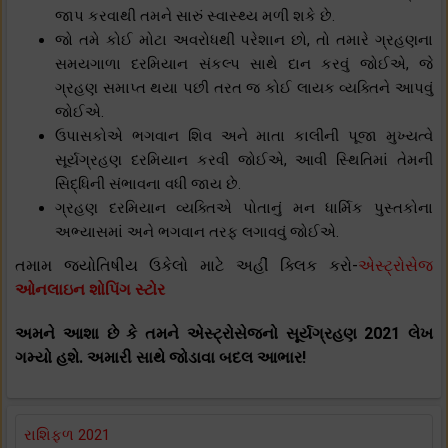
જાપ કરવાથી તમને સારું સ્વાસ્થ્ય મળી શકે છે.
જો તમે કોઈ મોટા અવરોધથી પરેશાન છો, તો તમારે ગ્રહણના
સમયગાળા દરમિયાન સંકલ્પ સાથે દાન કરવું જોઈએ, જે
ગ્રહણ સમાપ્ત થયા પછી તરત જ કોઈ લાયક વ્યક્તિને આપવું
જોઈએ.
ઉપાસકોએ ભગવાન શિવ અને માતા કાલીની પૂજા મુખ્યત્વે
સૂર્યગ્રહણ દરમિયાન કરવી જોઈએ, આવી સ્થિતિમાં તેમની
સિદ્ધિની સંભાવના વધી જાય છે.
ગ્રહણ દરમિયાન વ્યક્તિએ પોતાનું મન ધાર્મિક પુસ્તકોના
અભ્યાસમાં અને ભગવાન તરફ લગાવવું જોઈએ.
તમામ જ્યોતિષીય ઉકેલો માટે અહીં ક્લિક કરો-
એસ્ટ્રોસેજ
ઓનલાઇન શોપિંગ સ્ટોર
અમને આશા છે કે તમને એસ્ટ્રોસેજનો સૂર્યગ્રહણ 2021 લેખ
ગમ્યો હશે. અમારી સાથે જોડાવા બદલ આભાર!
રાશિફળ 2021