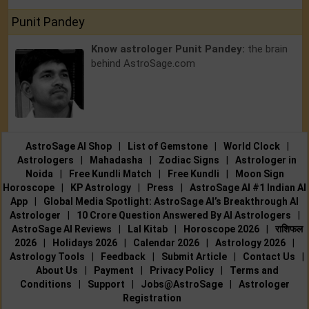
Punit Pandey
Know astrologer Punit Pandey:
the brain
behind AstroSage.com
AstroSage AI Shop
|
List of Gemstone
|
World Clock
|
Astrologers
|
Mahadasha
|
Zodiac Signs
|
Astrologer in
Noida
|
Free Kundli Match
|
Free Kundli
|
Moon Sign
Horoscope
|
KP Astrology
|
Press
|
AstroSage AI #1 Indian AI
App
|
Global Media Spotlight: AstroSage AI’s Breakthrough AI
Astrologer
|
10 Crore Question Answered By AI Astrologers
|
AstroSage AI Reviews
|
Lal Kitab
|
Horoscope 2026
|
राशिफल
2026
|
Holidays 2026
|
Calendar 2026
|
Astrology 2026
|
Astrology Tools
|
Feedback
|
Submit Article
|
Contact Us
|
About Us
|
Payment
|
Privacy Policy
|
Terms and
Conditions
|
Support
|
Jobs@AstroSage
|
Astrologer
Registration