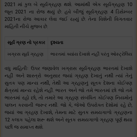
2021 માં કુલ બે સૂર્યગ્રહણ થશે. આમાંથી એક સૂર્યગ્રહણ 10
જૂન 2021 ના રોજ થયું છે. હવે બીજું સૂર્યગ્રહણ 4 ડિસેમ્બર
2021ના રોજ આકાર લેવા જઈ રહ્યું છે. તેના વિશેની વિગતવાર
માહિતી નીચે મુજબ છે.
સૂર્ય ગ્રણ નો પ્રકાર
દૃશ્યતા
ખગ્રસ સૂર્ય ગ્રહણ
ભારતમાં ક્યાંય દેખાશે નહીં પરંતુ ઓસ્ટ્રેલિયા,
વધુ માહિતીઃ ઉપર જણાવેલ ખગ્રાસ સૂર્યગ્રહણ ભારતમાં દેખાશે
નહીં અને શાસ્ત્રો અનુસાર જ્યાં ગ્રહણ દેખાતું નથી ત્યાં તેનું
સુતક પણ માન્ય નથી, તેથી આ ગ્રહણનું સૂતક દેશના કોઈપણ
ક્ષેત્રમાં માન્ય રહેશે નહીં. ભારત અને જો તમે ભારતમાં છો જો તમે
ભારતમાં રહો છો, તો તમારે આ ગ્રહણ સંબંધિત કોઈપણ નિયમોનું
પાલન કરવાની જરૂર નથી. જો કે, જેઓ ઉપરોક્ત દેશોમાં રહે છે,
જ્યાં આ ગ્રહણ દેખાશે, તેમના માટે સુતક સમયગાળો ગ્રહણના
12 કલાક પહેલા શરૂ થશે અને સૂતક સમયગાળો ગ્રહણ પૂર્ણ થયા
પછી જ સમાપ્ત થશે.