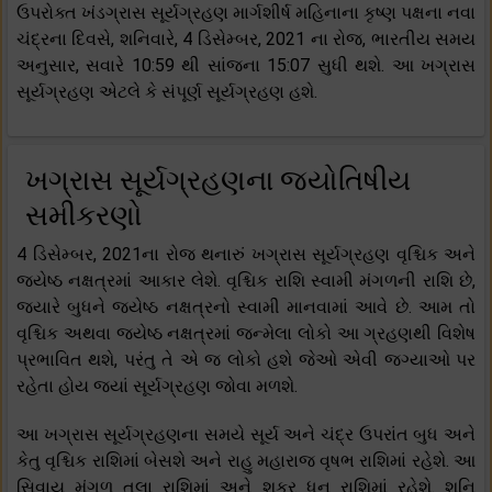
ઉપરોક્ત ખંડગ્રાસ સૂર્યગ્રહણ માર્ગશીર્ષ મહિનાના કૃષ્ણ પક્ષના નવા
ચંદ્રના દિવસે, શનિવારે, 4 ડિસેમ્બર, 2021 ના ​​રોજ, ભારતીય સમય
અનુસાર, સવારે 10:59 થી સાંજના 15:07 સુધી થશે. આ ખગ્રાસ
સૂર્યગ્રહણ એટલે કે સંપૂર્ણ સૂર્યગ્રહણ હશે.
ખગ્રાસ સૂર્યગ્રહણના જ્યોતિષીય
સમીકરણો
4 ડિસેમ્બર, 2021ના રોજ થનારું ખગ્રાસ સૂર્યગ્રહણ વૃશ્ચિક અને
જ્યેષ્ઠ નક્ષત્રમાં આકાર લેશે. વૃશ્ચિક રાશિ સ્વામી મંગળની રાશિ છે,
જ્યારે બુધને જ્યેષ્ઠ નક્ષત્રનો સ્વામી માનવામાં આવે છે. આમ તો
વૃશ્ચિક અથવા જ્યેષ્ઠ નક્ષત્રમાં જન્મેલા લોકો આ ગ્રહણથી વિશેષ
પ્રભાવિત થશે, પરંતુ તે એ જ લોકો હશે જેઓ એવી જગ્યાઓ પર
રહેતા હોય જ્યાં સૂર્યગ્રહણ જોવા મળશે.
આ ખગ્રાસ સૂર્યગ્રહણના સમયે સૂર્ય અને ચંદ્ર ઉપરાંત બુધ અને
કેતુ વૃશ્ચિક રાશિમાં બેસશે અને રાહુ મહારાજ વૃષભ રાશિમાં રહેશે. આ
સિવાય મંગળ તુલા રાશિમાં અને શુક્ર ધનુ રાશિમાં રહેશે. શનિ