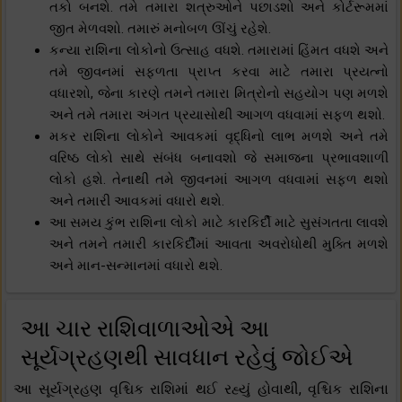
તકો બનશે. તમે તમારા શત્રુઓને પછાડશો અને કોર્ટરૂમમાં
જીત મેળવશો. તમારું મનોબળ ઊંચું રહેશે.
કન્યા રાશિના લોકોનો ઉત્સાહ વધશે. તમારામાં હિંમત વધશે અને
તમે જીવનમાં સફળતા પ્રાપ્ત કરવા માટે તમારા પ્રયત્નો
વધારશો, જેના કારણે તમને તમારા મિત્રોનો સહયોગ પણ મળશે
અને તમે તમારા અંગત પ્રયાસોથી આગળ વધવામાં સફળ થશો.
મકર રાશિના લોકોને આવકમાં વૃદ્ધિનો લાભ મળશે અને તમે
વરિષ્ઠ લોકો સાથે સંબંધ બનાવશો જે સમાજના પ્રભાવશાળી
લોકો હશે. તેનાથી તમે જીવનમાં આગળ વધવામાં સફળ થશો
અને તમારી આવકમાં વધારો થશે.
આ સમય કુંભ રાશિના લોકો માટે કારકિર્દી માટે સુસંગતતા લાવશે
અને તમને તમારી કારકિર્દીમાં આવતા અવરોધોથી મુક્તિ મળશે
અને માન-સન્માનમાં વધારો થશે.
આ ચાર રાશિવાળાઓએ આ
સૂર્યગ્રહણથી સાવધાન રહેવું જોઈએ
આ સૂર્યગ્રહણ વૃશ્ચિક રાશિમાં થઈ રહ્યું હોવાથી, વૃશ્ચિક રાશિના