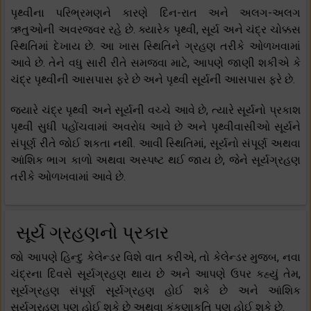
પૃથ્વીના પરિભ્રમણને કારણે દિન-રાત અને અલગ-અલગ
ઋતુઓની અવરજવર રહે છે. ક્યારેક પૃથ્વી, સૂર્ય અને ચંદ્ર ચોક્કસ
સ્થિતિમાં દેખાય છે. આ ખાસ સ્થિતિને ગ્રહણ તરીકે ઓળખવામાં
આવે છે. તેને વધુ સારી રીતે સમજવા માટે, આપણે જાણી શકીએ કે
ચંદ્ર પૃથ્વીની આસપાસ ફરે છે અને પૃથ્વી સૂર્યની આસપાસ ફરે છે.
જ્યારે ચંદ્ર પૃથ્વી અને સૂર્યની વચ્ચે આવે છે, ત્યારે સૂર્યનો પ્રકાશ
પૃથ્વી સુધી પહોંચવામાં અવરોધ આવે છે અને પૃથ્વીવાસીઓ સૂર્યને
સંપૂર્ણ રીતે જોઈ શકતા નથી. આવી સ્થિતિમાં, સૂર્યનો સંપૂર્ણ અથવા
આંશિક ભાગ કાળો અથવા અસ્પષ્ટ થઈ જાય છે, જેને સૂર્યગ્રહણ
તરીકે ઓળખવામાં આવે છે.
સૂર્ય ગ્રહણનો પ્રકાર
જો આપણે હિન્દુ કેલેન્ડર વિશે વાત કરીએ, તો કેલેન્ડર મુજબ, નવા
ચંદ્રના દિવસે સૂર્યગ્રહણ થાય છે અને આપણે ઉપર કહ્યું તેમ,
સૂર્યગ્રહણ સંપૂર્ણ સૂર્યગ્રહણ હોઈ શકે છે અને આંશિક
સૂર્યગ્રહણ પણ હોઈ શકે છે અથવા કંકણાકૃતિ પણ હોઈ શકે છે.