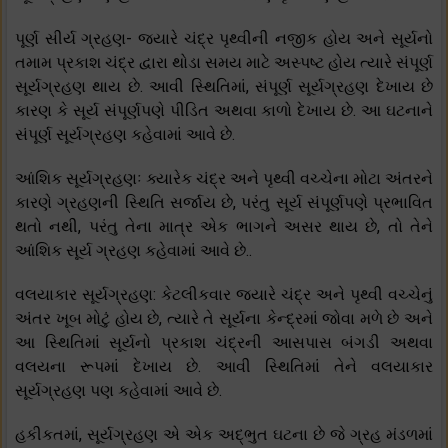
પૂર્ણ સીર્ય ગ્રહણ- જ્યારે ચંદ્ર પૃથ્વીની નજીક હોય અને સૂર્યનો
તમામ પ્રકાશ ચંદ્ર દ્વારા થોડા સમય માટે અસ્પષ્ટ હોય ત્યારે સંપૂર્ણ
સૂર્યગ્રહણ થાય છે. આવી સ્થિતિમાં, સંપૂર્ણ સૂર્યગ્રહણ દેખાય છે
કારણ કે સૂર્ય સંપૂર્ણપણે પીડિત અથવા કાળો દેખાય છે. આ ઘટનાને
સંપૂર્ણ સૂર્યગ્રહણ કહેવામાં આવે છે.
આંશિક સૂર્યગ્રહણઃ ક્યારેક ચંદ્ર અને પૃથ્વી વચ્ચેના મોટા અંતરને
કારણે ગ્રહણની સ્થિતિ સર્જાય છે, પરંતુ સૂર્ય સંપૂર્ણપણે પ્રભાવિત
થતો નથી, પરંતુ તેના માત્ર એક ભાગને અસર થાય છે, તો તેને
આંશિક સૂર્ય ગ્રહણ કહેવામાં આવે છે..
વલયાકાર સૂર્યગ્રહણ: કેટલીકવાર જ્યારે ચંદ્ર અને પૃથ્વી વચ્ચેનું
અંતર ખૂબ મોટું હોય છે, ત્યારે તે સૂર્યના કેન્દ્રમાં જોવા મળે છે અને
આ સ્થિતિમાં સૂર્યનો પ્રકાશ ચંદ્રની આસપાસ બંગડી અથવા
વલયના રૂપમાં દેખાય છે. આવી સ્થિતિમાં તેને વલયાકાર
સૂર્યગ્રહણ પણ કહેવામાં આવે છે.
હકીકતમાં, સૂર્યગ્રહણ એ એક અદ્ભુત ઘટના છે જે ગ્રહ મંડળમાં