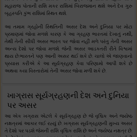
મહારાજ પોતાની રાશિ મકર રાશિમાં બિરાજમાન થશે અને દેવ ગુરુ
બૃહસ્પતિ કુંભ રાશિમાં સ્થિત થશે.
આ તમામ ગ્રહોની સ્થિતિની અસર દેશ અને દુનિયા પર મોટા
પ્રમાણમાં જોવા મળશે કારણ કે આ ગ્રહણ ભારતમાં દેખાતું નથી,
તેથી તેની સીધી અસર ભારત પર જોવા નહીં મળે પરંતુ તેની અસર
અન્ય દેશો પર જોવા મળશે. જેની અસર આડકતરી રીતે વિશ્વમાં
થાય છે.ભારતને પણ આની અસર થઈ શકે છે. ચાલો એ જાણવાનો
પ્રયાસ કરીએ કે આ સૂર્યગ્રહણ કેવા પરિણામો આપી શકે છે
અથવા કયા વિસ્તારોમાં તેની અસર જોવા મળી શકે છે.
ખાગ્રાસ સૂર્યગ્રહણની દેશ અને દુનિયા
પર અસર
આ એક ખગ્રાસ એટલે કે સૂર્યગ્રહણ છે જે વૃશ્ચિક અને જ્યેષ્ઠ
નક્ષત્રમાં આકાર લઈ રહ્યું છે. ખગ્રાસ સૂર્યગ્રહણની મુખ્ય અસર
તે દેશો પર પડશે જેમની રાશિ વૃશ્ચિક રાશિ છે અને જ્યેષ્ઠા નક્ષત્ર છે.