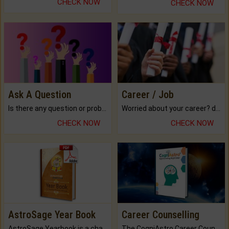
CHECK NOW
CHECK NOW
Ask A Question
Career / Job
Is there any question or problem lingering.
Worried about your career? don't know what is.
CHECK NOW
CHECK NOW
AstroSage Year Book
Career Counselling
AstroSage Yearbook is a channel to fulfill your dreams and destiny.
The CogniAstro Career Counselling Report is the most comprehensive report available on this topic.