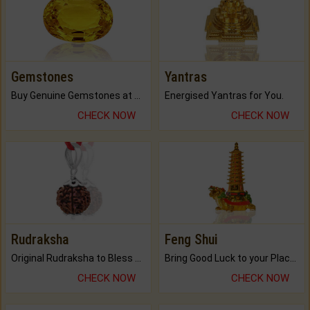
Gemstones
Yantras
Buy Genuine Gemstones at Best Prices.
Energised Yantras for You.
CHECK NOW
CHECK NOW
Rudraksha
Feng Shui
Original Rudraksha to Bless Your Way.
Bring Good Luck to your Place with Feng Shui.
CHECK NOW
CHECK NOW