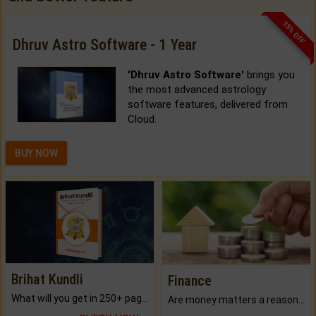
33% OFF
Dhruv Astro Software - 1 Year
'Dhruv Astro Software'
brings you
the most advanced astrology
software features, delivered from
Cloud.
BUY NOW
Brihat Kundli
Finance
What will you get in 250+ pages Colored Brihat Kundli.
Are money matters a reason for the dark-circles under your eyes?