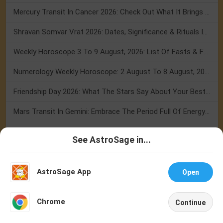
Mercury Transit In Cancer 2026: Check Out What It Brings For You
Shravan Somvar Vrat 2026: Dates, Significance & Rituals In August
Weekly Horoscope 3 To 9 August, 2026: List Of Fasts & Festivals
Numerology Weekly Horoscope: 2 August To 8 August, 2026
Friendship Day 2026: What The Stars Say About Your Best Friend!
Mars Transit In Gemini: Embrace The Period Full Of Energy & Intelligence
See AstroSage in...
Festivals
Talk To
Chat With
Festival 2026
Holidays 2026
Calendar 2026
Astrologer
Astrologer
AstroSage App
Open
Jagannath Rath Yatra 2026
Ashadhi Ekadashi 2026
Guru
Purnima 2026
Hariyali Teej 2026
Nag Panchami 2026
NEW
Onam/Thiruvonam 2026
Raksha Bandhan 2026
Kajari Teej 2026
Chrome
Continue
Home
Shop
Call
Chat
Account
Buy Gemstones