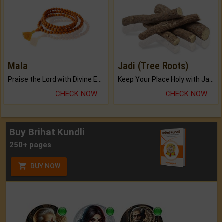
Mala
Jadi (Tree Roots)
Praise the Lord with Divine Energies of Mala.
Keep Your Place Holy with Jadi.
CHECK NOW
CHECK NOW
Buy Brihat Kundli
250+ pages
BUY NOW