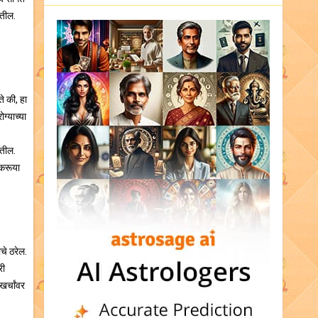
णतील.
े की, हा
ग्याच्या
ढतील.
 करूया
चे ठरेल.
री
खर्चांवर