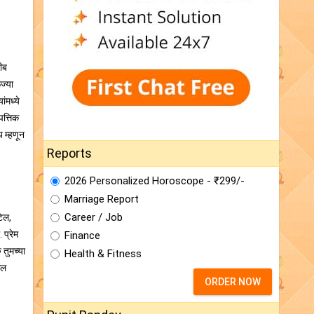
शीब
ज्या
ंमध्ये
पत्तिक
य म्हणून
Reports
2026 Personalized Horoscope - ₹299/-
Marriage Report
Career / Job
टेल,
 प्रेम
Finance
 तुमच्या
Health & Fitness
ाल
ORDER NOW