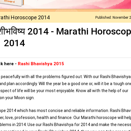
rathi Horoscope 2014
Published: November 
शीभविष्य 2014 - Marathi Horosco
2014
ck here -
Rashi Bhavishya 2015
peacefully with all the problems figured out. With our Rashi Bhavishy
plan accordingly. Will the year be a good one or, will it be a tough on
pect of life will be your most enjoyable. Know all with the help of our
on your Moon sign.
ope 2014 which has most concise and reliable information. Rashi Bhav
eer, love, profession, health and finance. Our Marathi horoscope will hel
problems in 2014. Use our Rashi Bhavishya for 2014 and make the neces