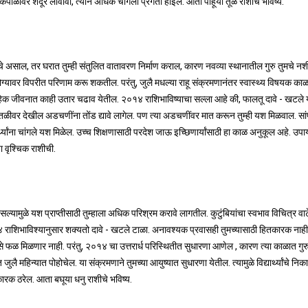
ेल. कपाळावर शेंदूर लावावा, त्याने अधिक चांगली प्रगती होईल. आता पाहूया तूळ राशीचे भविष्य.
्तीचे असाल, तर घरात तुम्ही संतुलित वातावरण निर्माण कराल, कारण नवव्या स्थानातील गुरु तुमचे न
ग्यावर विपरीत परिणाम करू शकतील. परंतु, जुलै मधल्या राहू संक्रमणानंतर स्वास्थ्य विषयक काळ
ैवाहिक जीवनात काही उतार चढाव येतील. २०१४ राशिभाविष्याचा सल्ला आहे की, फालतू दावे - खटले या
ातळीवर देखील अडचणींना तोंड द्यावे लागेल. पण त्या अडचणींवर मात करून तुम्ही यश मिळवाल. सां
्थ्यांना चांगले यश मिळेल. उच्च शिक्षणासाठी परदेश जाऊ इच्छिणार्यांसाठी हा काळ अनुकूल अहे. उपा
ा वृश्चिक राशीची.
सल्यामुळे यश प्राप्तीसाठी तुम्हाला अधिक परिश्रम करावे लागतील. कुटुंबियांचा स्वभाव विचित्र वा
 राशिभाविश्यानुसार शक्यतो दावे - खटले टाळा. अनावश्यक प्रवासही तुमच्यासाठी हितकारक नाही.
 फळ मिळणार नाही. परंतु, २०१४ चा उत्तरार्ध परिस्थितीत सुधारणा आणेल , कारण त्या काळात गुरु
जुलै महिन्यात पोहोचेल. या संक्रमणाने तुमच्या आयुष्यात सुधारणा येतील. त्यामुळे विद्यार्थ्यांचे निक
कारक ठरेल. आता बघूया धनु राशीचे भविष्य.