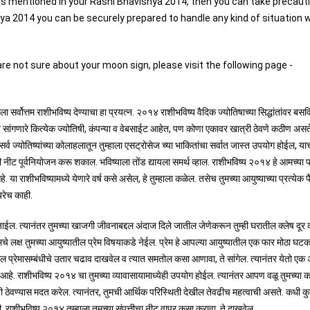
sues mentioned in your Rashi Bhavishya 2014, then you can take precaut
hya 2014 you can be securely prepared to handle any kind of situation 
re not sure about your moon sign, please visit the following page -
र्वोत्तम राशीभविष्य देण्याचा हा प्रयत्न. २०१४ राशीभविष्य वैदिक ज्योतिषाच्या सिद्धांतांवर बसव
्य सांगणारे कित्येक ज्योतिषी, कंपन्या व वेबसाईट आहेत, पण कोणा एकावर खात्री ठेवणे कठीण असत
र्व ज्योतिष्यांच्या कोलाहलातून तुम्हाला एसट्रोसेज च्या भाकितांचा सर्वात जास्त उपयोग होईल, या
ठी नीट पूर्वनियोजन करू शकाल. भविष्याला तोंड द्यायला समर्थ व्हाल. राशीभविष्य २०१४ हे आमच्या
 या राशीभविष्यामध्ये येणारे वर्ष कसे असेल, हे तुम्हाला कळेल. तसेच तुमच्या आयुष्याच्या प्रत्येक प
बरेच काही.
िली जाईल. त्यानंतर तुमच्या खाजगी जीवनाबद्दल अंदाज दिले जातील जेणेकरून तुम्ही घरातील क्लेष दूर
मचे लक्ष तुमच्या आयुष्यातील प्रेम विषयाकडे नेईल. प्रेम हे आपल्या आयुष्यातील एक फार मोठा घट
तील प्रेमासम्बंधीचे उतार चढाव दाखवेल व त्यात समतोल कसा आणावा, ते सांगेल. त्यानंतर येतो एक
. राशीभविष्य २०१४ चा तुमच्या व्यावासायामाध्येही उपयोग होईल. त्यानंतर आपण वळू तुमच्या का
 ठेवण्यास मदत करेल. त्यानंतर, तुमची आर्थिक परिस्थिती देखील तेवढीच महत्वाची असते. कधी कु
ी. राशीभविष्य २०१४ तुम्हाला तुमच्या संपत्तीचा नीट वापर कसा करावा, ते दाखवेल.