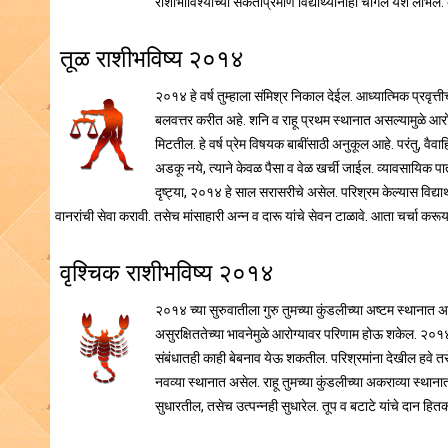
राशीभाविश्याच्या संकेताप्रमाणे विद्यार्थ्यांनाही चांगले यश लाभ
तूळ राशीभविष्य २०१४
२०१४ हे वर्ष तुम्हाला संमिश्र निकाल देईल. आध्यात्मिक प्रवृत
बलवत्तर करीत अहे. शनि व राहू प्रथम स्थानात असल्यामुळे आरो
मिटतील. हे वर्ष प्रेम विषयक बाबींसाठी अनुकूल आहे. परंतु, व
अडकू नये, त्याने केवळ पैसा व वेळ खर्ची जाईल. व्यावसायिक प
दृष्ट्या, २०१४ हे साल सरासरीचे असेल. परिश्रम केल्यास विद्यार
वानरांची सेवा करावी. तसेच मांसाहारी अन्न व दारू यांचे सेवन टाळावे. आता चर्चा करूय
वृश्चिक राशीभविष्य २०१४
२०१४ च्या सुरुवातीला गुरु तुमच्या कुंडलीच्या अष्टम स्थानात अ
असुरक्षिततेच्या भावनेमुळे आरोग्यावर परिणाम होऊ शकेल. २०१४
संबंधातही काही बेबनाव येऊ शकतील. परिश्रमांना देखील हवे तसे
नवव्या स्थानात असेल. राहू तुमच्या कुंडलीच्या अकराव्या स्थानात 
सुधारतील, तसेच उत्पन्नही सुधारेल. तूप व बटाटे यांचे दान हित