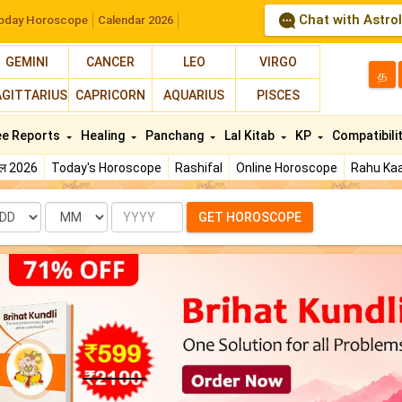
Chat with Astro
oday Horoscope
Calendar 2026
GEMINI
CANCER
LEO
VIRGO
த
AGITTARIUS
CAPRICORN
AQUARIUS
PISCES
ee Reports
Healing
Panchang
Lal Kitab
KP
Compatibili
फल 2026
Today's Horoscope
Rashifal
Online Horoscope
Rahu Kaa
te
Month
Year
GET HOROSCOPE