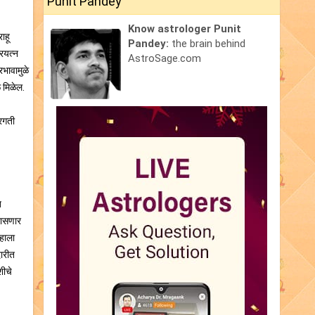
Punit Pandey
Know astrologer Punit
ाहू
Pandey:
the brain behind
्रयत्न
AstroSage.com
रभावामुळे
ळ मिळेल.
्रगती
त
्रासणार
्हाला
दारीत
शीचे