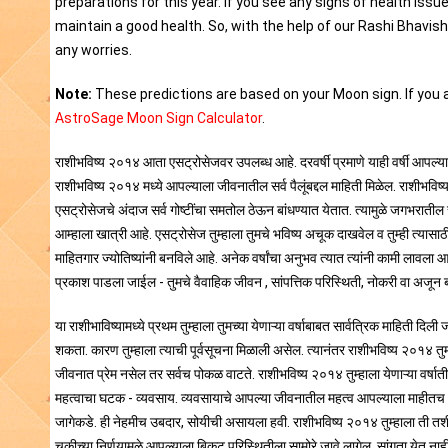
preparations for this year. If you see any signs of health is
maintain a good health. So, with the help of our Rashi Bhavis
any worries.
Note:
These predictions are based on your Moon sign. If you a
AstroSage Moon Sign Calculator
.
राशीभविष्य २०१४ आता एसट्रोसेजवर उपलब्ध आहे. दरवर्षी प्रमाणे याही वर्षी आपल्याला स
राशीभविष्य २०१४ मध्ये आपल्याला जीवनातील सर्व पैलूंबद्दल माहिती मिळेल. राशीभविष
एसट्रोसेजचे अंदाज सर्व गोष्टींचा समतोल ठेऊन बांधण्यात येतात. त्यामुळे जगभरातील स
आम्हाला खात्री आहे. एसट्रोसेज तुम्हाला तुमचे भविष्य अचूक दाखवेल व तुम्ही त्यासा
माहितगार ज्योतिष्यांनी बनविले आहे. अनेक वर्षांचा अनुभव त्यात त्यांनी कामी लावला आहे.
प्रकाश पाडला जाईल - तुमचे वैवाहिक जीवन , सांपत्तिक परिस्थिती, नोकरी वा अजून 
या राशीभाविष्यामध्ये प्रथम तुम्हाला तुमच्या येणाऱ्या वर्षाबाबत सार्वत्रिक माहिती द
शकता. कारण तुम्हाला त्याची पूर्वसूचना मिळाली असेल. त्यानंतर राशीभविष्य २०१४ तु
जीवनात प्रेम नसेल तर सर्वच पोकळ वाटते. राशीभविष्य २०१४ तुम्हाला येणाऱ्या वर्षा
महत्वाचा घटक - व्यवसाय. व्यवसायाचे आपल्या जीवनातील महत्व आपल्याला माहीतच आहे
जागेकडे. ही नेहमीच उबदार, सोयीची असायला हवी. राशीभविष्य २०१४ तुम्हाला ती तशी
चुकीच्या निर्णयामुळे आपल्याला बिकट परिस्थितीला सामोरे जावे लागेल, सांगता येत नाह