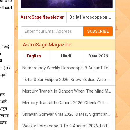
ions to
without
AstroSage Newsletter
Daily Horoscope on Email
SUBSCRIBE
AstroSage Magazine
िले आहे.
े.
English
Hindi
Year 2026
ची
Numerology Weekly Horoscope: 9 August To 15 August, 2026
 पटाईत व
ैलूवर
Total Solar Eclipse 2026: Know Zodiac Wise Prediction
Mercury Transit In Cancer: When The Mind Meets The Heart!
 करू
क आहे.
Mercury Transit In Cancer 2026: Check Out What It Brings For You
 अजून
Shravan Somvar Vrat 2026: Dates, Significance & Rituals In August
माच्या
ठल्या
Weekly Horoscope 3 To 9 August, 2026: List Of Fasts & Festivals