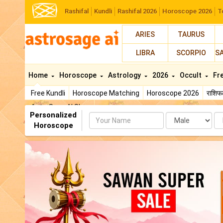
Rashifal
Kundli
Rashifal 2026
Horoscope 2026
T
ARIES
TAURUS
LIBRA
SCORPIO
S
Home
Horoscope
Astrology
2026
Occult
Fr
Free Kundli
Horoscope Matching
Horoscope 2026
राशि
AstroSage AI Shop
Personalized
Name
Da
Horoscope