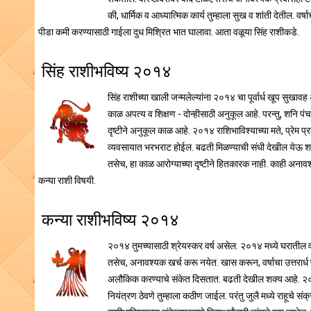
की, धार्मिक व आध्यात्मिक कार्य तुम्हाला सुख व शांती देतील. वर्
पीडा कमी करण्यासाठी गाईला दुध मिश्रित भात घालावा. आता वळूया सिंह राशीकडे.
सिंह राशीभविष्य २०१४
सिंह राशीच्या खाली जन्मलेल्यांना २०१४ चा पूर्वार्ध खूप सुखा
काळ अपत्य व शिक्षण - दोन्हीसाठी अनुकूल आहे. परन्तु, शनि 
दृष्टीने अनुकूल काळ आहे. २०१४ राशिभाविश्याच्या मते, प्रेम प
व्यवसायात भरभराट होईल. बढती मिळण्याची संधी देखील येऊ शकते. 
तसेच, हा काळ आरोग्याच्या दृष्टीने हितकारक नाही. काही अनाव
कन्या राशी विषयी.
कन्या राशीभविष्य २०१४
२०१४ तुमच्यासाठी श्रेयस्कर वर्ष असेल. २०१४ मध्ये घरातील व
तसेच, अनावश्यक खर्च करू नयेत. खास करून, वर्षाचा उत्तरार्ध 
अलौकिक करण्याचे संकेत दिसतात. बढती देखील शक्य आहे. २०१४ मध्
नियंत्रण ठेवणे तुम्हाला कठीण जाईल. परंतु जुलै मध्ये राहूच