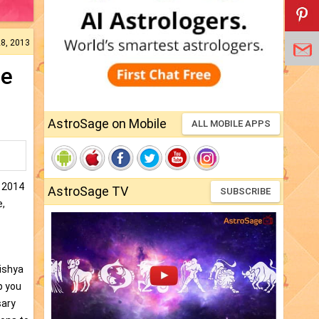
28, 2013
pe
AstroSage on Mobile
ALL MOBILE APPS
a 2014
AstroSage TV
SUBSCRIBE
e,
ishya
p you
sary