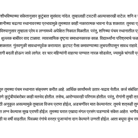
भविष्याच्या संकेतानुसार कुटुंबात सुसंवाद नांदेल. तुम्हालाही टवटवी आल्यासारखी वाटेल. शनि व र
शनीच्या चढत्या स्थानावरच्या प्रभावामुळे तुमच्यात काही नकारात्मक भावना येऊ शकतात. तुमचा प
्यानुसार तुम्हाला प्रेम व लग्नामध्ये अपेक्षित निकाल मिळतील. परंतु, शनिच्या पंचम स्थानातील प्
. क्षुल्लक बाबींवर वाद टाळावा. व्यावसायिक दृष्ट्या समाधानकारक काळ. विद्यार्थ्यांना परिश्रमाचे फ
 येऊ शकतात. गुंतवणुकी सावधानपूर्वक कराव्यात. झटपट पैसा कमावण्याच्या लुचपतीपासून सावध राहावे.
ी बदली होऊन जावे लागेल. दर चार महिन्यांनी वाहत्या पाण्यात नारळ सोडावेत, ज्यामुळे चांगली प
रु तुमच्या पंचम स्थानात संक्रमण करीत आहे. आर्थिक कार्यांमध्ये उतार-चढाव येतील. कर्ज संबंधि
माणे कुटुंबीयांबरोबर काही मतभेद होतील. तसेच, आरोग्यावरही परिणाम होतील. परंतु, रोगांनी तुम्ही त
ी अनुकूल असल्यामुळे तुम्हाला विजय प्राप्त होईल, अडचणींवर मात केल्यानंतर. तुमचे शत्रूही तुम
धात लग्न केल्यास सुख प्राप्ती होईल. तुमच्या घरात एखादा मंगल प्रसंग घडण्याचे संकेत आहेत. भागी
या वर्षी वाढतील. पिवळ्या रंगांचे वस्त्र पुजाऱ्यांना दान केल्याने उन्नती होईल. आता बघूया कुंभ रा