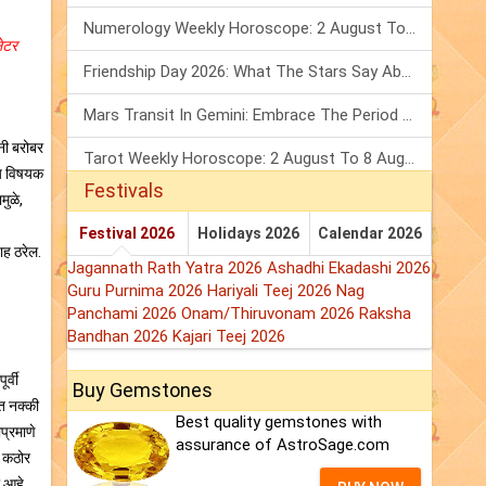
Numerology Weekly Horoscope: 2 August To 8 August, 2026
लेटर
Friendship Day 2026: What The Stars Say About Your Best Friend!
Mars Transit In Gemini: Embrace The Period Full Of Energy & Intelligence
्नी बरोबर
Tarot Weekly Horoscope: 2 August To 8 August, 2026
थ्य विषयक
Festivals
मुळे,
Festival 2026
Holidays 2026
Calendar 2026
ाह ठरेल.
Jagannath Rath Yatra 2026
Ashadhi Ekadashi 2026
Guru Purnima 2026
Hariyali Teej 2026
Nag
Panchami 2026
Onam/Thiruvonam 2026
Raksha
Bandhan 2026
Kajari Teej 2026
र्वी
Buy Gemstones
ात नक्की
Best quality gemstones with
प्रमाणे
assurance of AstroSage.com
. कठोर
 आहे.