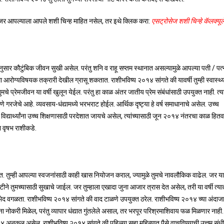
. जर आपल्याला आपले शशी चिन्ह माहित नसेल, तर इथे क्लिक करा:
एसट्रोसेज शशी चिन्हे कॅलक्यू
४ नुसार कौटुंबिक जीवन सुखी असेल. परंतु शनि व राहू सप्तम स्थानात असल्यामुळे आपल्या पती / पत
ला आरोग्यविषयक तक्रारी देखील ग्रासू शकतात. राशीभविष्य २०१४ सांगते की यावर्षी तुम्ही स्वास्
प्रेमजीवन या वर्षी खुलून येईल. परंतु हा काळ अंतर जातीय प्रेम संबंधांसाठी उपयुक्त नाही. त्या
णे गरजेचे आहे. व्यवसाय-धंद्यामध्ये भरभराट होईल. आर्थिक दृष्ट्या हे वर्ष समाधानाचे असेल. उच्च
िद्यार्थ्यांना उच्च शिक्षणासाठी परदेशात जायचे असेल, त्यांच्यासाठी जून २०१४ नंतरचा काळ हितव
ा वृषभ राशीकडे.
त. तुम्ही आपल्या स्वजनांसाठी काही खास नियोजन कराल, ज्यामुळे तुमचे नावलौकिक वाढेल. जर यापू
ृष्टीने तुमच्यासाठी सुखाचे जाईल. जर तुम्हाला एखादा जुना आजार त्रास देत असेल, तरी या वर्षी त्य
द वगळता. राशीभविष्य २०१४ सांगते की वाद टाळणे उपयुक्त ठरेल. राशीभविष्य २०१४ च्या अंदाजा
र्यांना नोकरी मिळेल, परंतु व्यापार धंद्यात गुंतलेले असाल, तर भरपूर परिश्रमाशिवाय फळ मिळणार नाही
१४ अनुकूल असेल. राशीभविष्य २०१४ सांगते की पहिल्या सहा महिन्यात पैसे वाचविण्याची उत्तम संधी