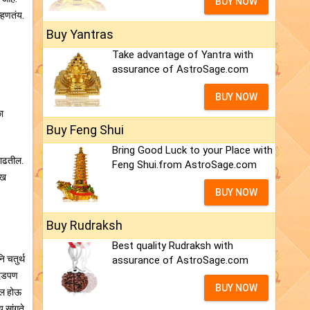
BUY NOW
म्हणतंय.
Buy Yantras
Take advantage of Yantra with
assurance of AstroSage.com
BUY NOW
ा
Buy Feng Shui
Bring Good Luck to your Place with
वाढतील.
Feng Shui.from AstroSage.com
ुख
BUY NOW
Buy Rudraksh
Best quality Rudraksh with
ि चतुर्थ
assurance of AstroSage.com
र दडपण
BUY NOW
बदल होऊ
य सांगते