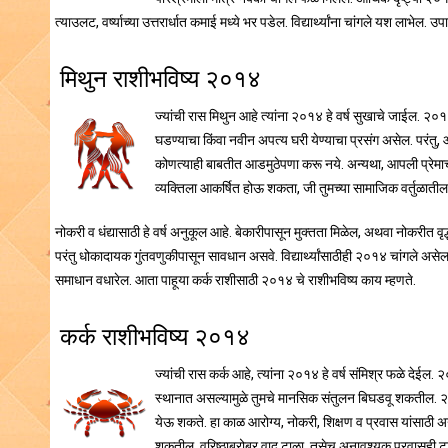
त्याउलट, वर्ष्याच्या उत्तरार्धात कमाई मध्ये भर पडेल. विद्यार्थ्यांना चांगले यश लाभ
मिथुन राशीभविष्य २०१४
ज्यांची रास मिथुन आहे त्यांना २०१४ हे वर्ष सुखाचे जाईल. २०१४
घडण्याचा किंवा नवीन अपत्य घरी येण्याचा प्रसंग असेल. परंतु, 
कोणत्याही बाबतीत आडमुठेपणा करू नये. अन्यथा, आपली प्रेमाची
व्यक्तिला आकर्षित होऊ शकता, जी तुमच्या सामाजिक वर्तुळाती
नोकरी व धंद्यासाठी हे वर्ष अनुकूल आहे. बेकारीपासून मुक्तता मिळेल, अथवा नोकरीत वृ
परंतु धोकादायक गुंतवणुकीपासून सावधान असवे. विद्यार्थ्यांसाठीही २०१४ चांगले अ
समाधान वधारेल. आता पाहूया कर्क राशीसाठी २०१४ चे राशीभविष्य काय म्हणते.
कर्क राशीभविष्य २०१४
ज्यांची रास कर्क आहे, त्यांना २०१४ हे वर्ष संमिश्र फळे देईल. २०
स्थानात असल्यामुळे तुमचे मानसिक संतुलन बिघडवू शकतील. २०१४ म
येऊ शकते. हा काळ आरोग्य, नोकरी, शिक्षण व प्रवास यांसाठी अन
शकतील. वरिष्ठाबरोबर वाद टाळा, तसेच अनावश्यक प्रवासही टाळा. 