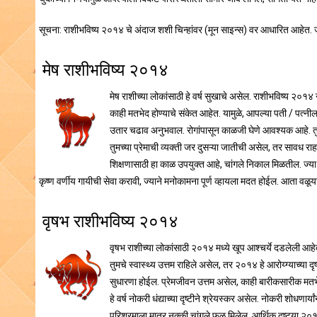
सूचना: राशीभविष्य २०१४ चे अंदाज शशी चिन्हांवर (मून साइन्स) वर आधारित आहेत
मेष राशीभविष्य २०१४
मेष राशीच्या लोकांसाठी हे वर्ष सुखाचे असेल. राशीभविष्य २०१
काही मतभेद होण्याचे संकेत आहेत. यामुळे, आपल्या पती / पत्नी
उतार चढाव अनुभवाल. रोगांपासून काळजी घेणे आवश्यक आहे. तुमचे 
तुमच्या प्रेमाची व्यक्ती जर दुसऱ्या जातीची असेल, तर सावध राह
शिक्षणासाठी हा काळ उपयुक्त आहे, चांगले निकाल मिळतील. ज्या व
कृष्ण वर्णीय गायीची सेवा करावी, ज्याने मनोकामना पूर्ण व्हायला मदत होईल. आता वळूय
वृषभ राशीभविष्य २०१४
वृषभ राशीच्या लोकांसाठी २०१४ मध्ये खूप आश्चर्ये दडलेली आहे
तुमचे स्वास्थ्य उत्तम राहिले असेल, तर २०१४ हे आरोय्ग्याच्या द
सुधारणा होईल. प्रेमजीवन उत्तम असेल, काही बारीकसारीक मतभे
हे वर्ष नोकरी धंद्याच्या दृष्टीने श्रेयस्कर असेल. नोकरी शोधणा
परिश्रमाला मात्र नक्की चांगले फळ मिलेल. आर्थिक दृष्ट्या २०