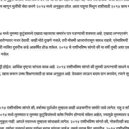
ेल. उपाय म्हणून मुलींची सेवा करणे २०१४ मध्ये अनुकूल ठरेल. आता पाहूया मिथुन राशीसाठी २०१४ काय 
 मध्ये तुमच्या कुटुंबामध्ये एखादा महत्वाचा समारंभ पार पडण्याची शक्यता आहे. एखादा लग्नप्रसंग
आरोग्यावर नजर ठेवावी. काही मोठे दुखणे नसले, तरी मोसमी आजारांपासून सावध राहावे. प्रेमाविषयी
 व्यक्ति दुसरीच कडे आकर्षित होऊ शकेल. २०१४ चे राशीभविष्य सांगते की या वर्षी तुम्ही अशा एक
ल नसेल.
द्धी होईल. आर्थिक दृष्ट्या चांगला काळ आहे. २०१४ राशीभविष्य सांगते की तुमची उत्पन्नाची साधने 
सेल, खास करून उच्च शिक्षणासाठी हा काळ अनुकूल आहे. देवळात जाऊन बदाम दान करावेत, त्याने स
१४ राशीभविष्य सांगते की, वर्षाच्या पूर्वार्धात तुम्हाला काही अडचणींना सामोरे जावे लागेल. राहू व शन
ध्ये तुमच्यात व तुमच्या कुटुंबियांमध्ये क्लेष निर्माण होण्याचे संकेत आहेत, ज्यामुळे तुमच्याव
ुकूल नाही. आपले स्वास्थ्य तुम्हाला सांभाळावे लागेल. २०१४ राशीभविष्य सांगते की, नोकरीतही 
वर्षाचा उत्तरार्ध मात्र यापेक्षा बराच चांगला जाईल. तुमचे त्रास मिटू लागतील. २०१४ राशीभविष्