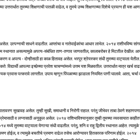
षाच्या उत्तरार्धात तुमच्या शिक्षणाची पातळी वाढेल, व तुमचे उच्च शिक्षणाच्या दिशेचे प्रयत्न ही यश आ
वह असेल. उत्पन्नाची साधने वाढतील. आप्तांचा व नातेवाईकांचा आधार लाभेल. २०१४ राशीभविष्य सांगत
पंचम स्थानात असल्यामुळे अपत्य-संबंधित ताण-तणाव जाणवतील, कालाबरोबर हे मिटतील देखील. आरो
्रकरण व अपत्य - दोन्हीसाठी हा काळ हितावह असेल. भरपूर श्रेयस्कर संधी तुमच्या वाट्याला येतील.
विद्यार्थी आपल्या इच्छेच्या प्रवेश चाचण्यांमध्ये उत्तम यश मिळवतील. उत्तरार्धात मात्र खर्च वा
श्यक प्रवास पत्करावे लागतील. उपाय म्हणून पिंपळाच्या झाडाला नियमित पाणी घालावे. आता, चर्चा
ातावरण सुखावह असेल. तुम्ही सुखी, समाधानी व निरोगी राहाल. परंतु जीभेवर ताबा ठेवणे शहाणपणा
प्रेमासाठी व लग्नासाठी अनुकूल असेल. २०१४ राशिभाविश्यानुसार तुम्ही तुमच्या व्यवसायात काहीत
ये तुमच्या वाट्याला येणाऱ्या संधी वाढतील. परंतु, शनि व राहू द्वितीय स्थानात आहेत. त्यामुळे 
े संक्रमण होईल, व त्यामुळे बचतीचे प्रमाण वाढेल तसेच आरोग्यावर हितकारक परिणाम होईल. २०१४