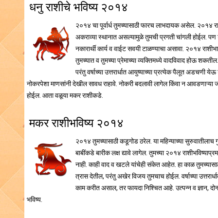
धनु राशीचे भविष्य २०१४
२०१४ चा पूर्वार्ध तुमच्यासाठी फारच लाभदायक असेल. २०१४ राशी
अकराव्या स्थानात असल्यामुळे तुमची प्रगती चांगली होईल. पण 
नकारार्थी कार्य व वाईट सवयी टाळण्याचा असावा. २०१४ राशीभाविश
तुमच्यात व तुमच्या प्रेमाच्या व्यक्तिमध्ये वादविवाद होऊ शकतील
परंतु वर्षाच्या उत्तरार्धात आयुष्याच्या प्रत्येक पैलूत अडचणी
नोकरपेशा माणसांनी देखील सावध राहावे. नोकरी बदलावी लागेल किंवा न आवडणाऱ्या जाग
होईल. आता वळूया मकर राशीकडे.
मकर राशीभविष्य २०१४
२०१४ तुमच्यासाठी कडूगोड ठरेल. या महिन्याच्या सुरुवातीलाच गु
बाबींकडे बारीक लक्ष द्यावे लागेल. तुमच्या २०१४ राशीभविष्याप्र
नाही. काही वाद व खटले यांचेही संकेत आहेत. हा काळ तुमच्यासाठ
त्रास देतील, परंतु अखेर विजय तुमचाच होईल. वर्षाच्या उत्तरार्
काम करीत असाल, तर फायदा निश्चित आहे. उत्पन्न व ज्ञान, दोन्ही 
भविष्य.