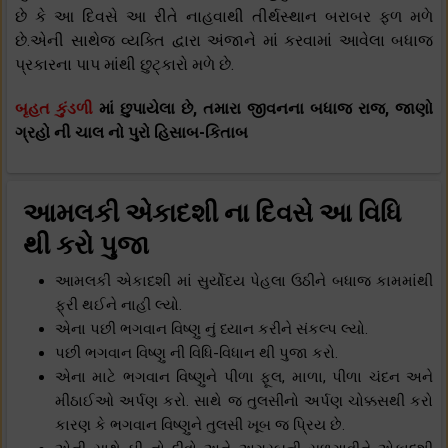
છે કે આ દિવસે આ રીતે નાહવાથી તીર્થસ્થાન બરાબર ફળ મળે
છે.એની સાથેજ વ્યક્તિ દ્વારા અંજાને માં કરવામાં આવેલા બધાજ
પ્રકારના પાપ માંથી છુટ્કારો મળે છે.
બૃહત કુંડળી
માં છુપાયેલા છે, તમારા જીવનના બધાજ રાજ, જાણો
ગ્રહો ની ચાલ નો પુરો હિસાબ-કિતાબ
આમલકી એકાદશી ના દિવસે આ વિધિ
થી કરો પુજા
આમલકી એકાદશી માં સુર્યોદય પેહલા ઉઠીને બધાજ કામમાંથી
ફ્રી થઈને નાહી લ્યો.
એના પછી ભગવાન વિષ્ણુ નું ધ્યાન કરીને સંકલ્પ લ્યો.
પછી ભગવાન વિષ્ણુ ની વિધિ-વિધાન થી પુજા કરો.
એના માટે ભગવાન વિષ્ણુને પીળા ફૂલ, માળા, પીળા ચંદન અને
મીઠાઈઓ અર્પણ કરો. સાથે જ તુલસીનો અર્પણ ચોક્કસથી કરો
કારણ કે ભગવાન વિષ્ણુને તુલસી ખૂબ જ પ્રિય છે.