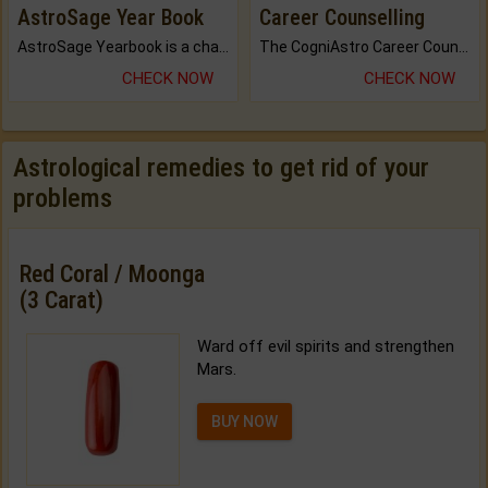
AstroSage Year Book
Career Counselling
AstroSage Yearbook is a channel to fulfill your dreams and destiny.
The CogniAstro Career Counselling Report is the most comprehensive report available on this topic.
CHECK NOW
CHECK NOW
Astrological remedies to get rid of your
problems
Red Coral / Moonga
(3 Carat)
Ward off evil spirits and strengthen
Mars.
BUY NOW