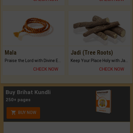
Mala
Jadi (Tree Roots)
Praise the Lord with Divine Energies of Mala.
Keep Your Place Holy with Jadi.
CHECK NOW
CHECK NOW
Buy Brihat Kundli
250+ pages
BUY NOW