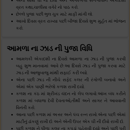
એની સાથે ઘી નો દીવો અને અગરબત્તી સળગાવીને એકાદશી
વ્રત કથા,ચાલીસા વગેરે નો પાઠ કરો.
છેલ્લે પુજા પછી ભુલ ચુક માટે માફી માંગી લો.
આખો દિવસ વ્રત રાખ્યા પછી બીજા દિવસે શુભ મુર્હત માં ભોજન
કરો.
આમળા ના ઝાડ ની પુજા વિધિ
આમલકી એકાદશી ના દિવસે આમળા ના ઝાડ ની પુજા કરવી
બહુ શુભ માનવામાં આવે છે.આ દિવસે ઝાડ ની પુજા કરવા માટે
ઝાડ ની આજુબાજુ માંથી સફાઈ કરી લ્યો.
એના પછી ઝાડ ની નીચે સફેદ કલર ની રંગોળી બનાવો અને
એમાં એક પાણી ભરેલો કળશ રાખી દયો.
કળશ ના કંઠ માં શ્રીખંડ ચંદન નો લેપ લગાવો.આંખ બંધ કરીને
કળશ માં બધાજ દેવી દેવતાઓ,તીર્થો અને સાગર ને આવવાની
વિનંતી કરો.
આના પછી કળશ માં અત્તર અને પંચ રત્ન રાખો.એના પછી એમાં
માટીનું ઢાંકણું રાખી દો અને એની ઉપર એક ઘી ની દીવો રાખી દો.
પછી કળશ ને પીળા કલર ના કપડાં પહેરાવી દયો અને પછી પુરી