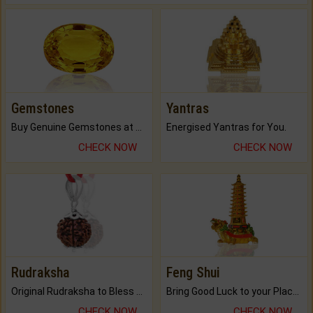
Gemstones
Yantras
Buy Genuine Gemstones at Best Prices.
Energised Yantras for You.
CHECK NOW
CHECK NOW
Rudraksha
Feng Shui
Original Rudraksha to Bless Your Way.
Bring Good Luck to your Place with Feng Shui.
CHECK NOW
CHECK NOW