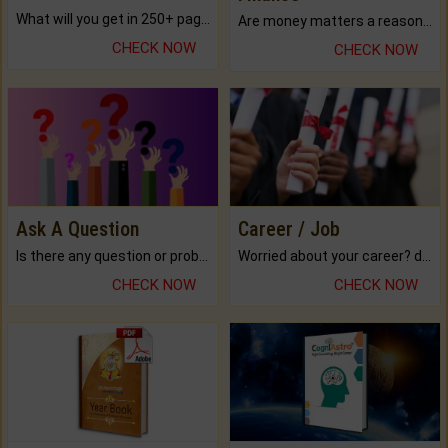
What will you get in 250+ pages Colored Brihat Kundli.
Are money matters a reason for the dark-circles under your eyes?
CHECK NOW
CHECK NOW
Ask A Question
Career / Job
Is there any question or problem lingering.
Worried about your career? don't know what is.
CHECK NOW
CHECK NOW