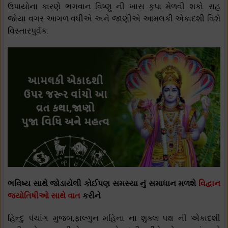
ઉપાયોના કારણે ભગવાન વિષ્ણુ ની ખાસ કૃપા મેળવી શકો. રાહ
જોયા વગર આગળ વધીએ અને જાણીએ આમલકી એકાદશી વિશે
વિસ્તારપુર્વક.
ભવિષ્ય સાથે જોડાયેલી કોઈપણ સમસ્યા નું સમાધાન મળશે
વિદ્વાન
જ્યોતિષીઓ સાથે વાત
કરીને
હિન્દુ પંચાંગ મુજબ,ફાલ્ગુન મહિના ના શુક્લ પક્ષ ની એકાદશી