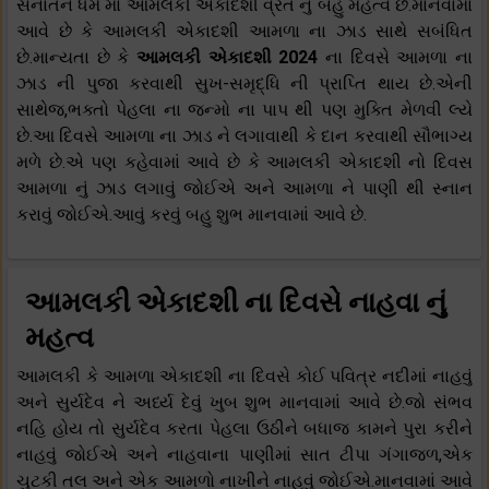
સનાતન ધર્મ માં આમલકી એકાદશી વ્રત નું બહુ મહત્વ છે.માનવામાં
આવે છે કે આમલકી એકાદશી આમળા ના ઝાડ સાથે સબંધિત
છે.માન્યતા છે કે
આમલકી એકાદશી 2024
ના દિવસે આમળા ના
ઝાડ ની પુજા કરવાથી સુખ-સમૃદ્ધિ ની પ્રાપ્તિ થાય છે.એની
સાથેજ,ભક્તો પેહલા ના જન્મો ના પાપ થી પણ મુક્તિ મેળવી લ્યે
છે.આ દિવસે આમળા ના ઝાડ ને લગાવાથી કે દાન કરવાથી સૌભાગ્ય
મળે છે.એ પણ કહેવામાં આવે છે કે આમલકી એકાદશી નો દિવસ
આમળા નું ઝાડ લગાવું જોઈએ અને આમળા ને પાણી થી સ્નાન
કરાવું જોઈએ.આવું કરવું બહુ શુભ માનવામાં આવે છે.
આમલકી એકાદશી ના દિવસે નાહવા નું
મહત્વ
આમલકી કે આમળા એકાદશી ના દિવસે કોઈ પવિત્ર નદીમાં નાહવું
અને સુર્યદેવ ને અર્ધ્ય દેવું ખુબ શુભ માનવામાં આવે છે.જો સંભવ
નહિ હોય તો સુર્યદેવ કરતા પેહલા ઉઠીને બધાજ કામને પુરા કરીને
નાહવું જોઈએ અને નાહવાના પાણીમાં સાત ટીપા ગંગાજળ,એક
ચુટકી તલ અને એક આમળો નાખીને નાહવું જોઈએ.માનવામાં આવે