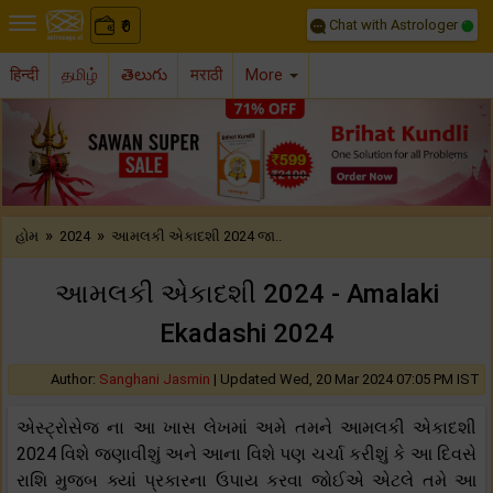
Chat with Astrologer
0
₹
हिन्दी
தமிழ்
తెలుగు
मराठी
More
Previous
Nex
»
»
હોમ
2024
આમલકી એકાદશી 2024 જા..
આમલકી એકાદશી 2024 - Amalaki
Ekadashi 2024
Author:
Sanghani Jasmin
|
Updated Wed, 20 Mar 2024 07:05 PM IST
એસ્ટ્રોસેજ ના આ ખાસ લેખમાં અમે તમને આમલકી એકાદશી
2024 વિશે જણાવીશું અને આના વિશે પણ ચર્ચા કરીશું કે આ દિવસે
રાશિ મુજબ ક્યાં પ્રકારના ઉપાય કરવા જોઈએ એટલે તમે આ