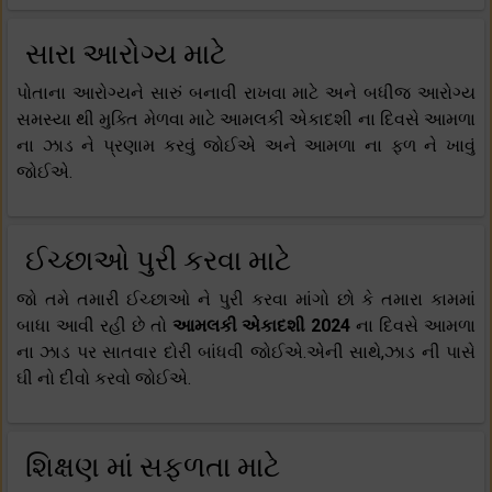
સારા આરોગ્ય માટે
પોતાના આરોગ્યને સારું બનાવી રાખવા માટે અને બધીજ આરોગ્ય
સમસ્યા થી મુક્તિ મેળવા માટે આમલકી એકાદશી ના દિવસે આમળા
ના ઝાડ ને પ્રણામ કરવું જોઈએ અને આમળા ના ફળ ને ખાવું
જોઈએ.
ઈચ્છાઓ પુરી કરવા માટે
જો તમે તમારી ઈચ્છાઓ ને પુરી કરવા માંગો છો કે તમારા કામમાં
બાધા આવી રહી છે તો
આમલકી એકાદશી 2024
ના દિવસે આમળા
ના ઝાડ પર સાતવાર દોરી બાંધવી જોઈએ.એની સાથે,ઝાડ ની પાસે
ઘી નો દીવો કરવો જોઈએ.
શિક્ષણ માં સફળતા માટે