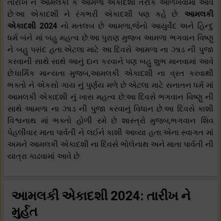
તારીખ ને આમલકી કે આમળા એકાદશી તરીકે ઓળખવામાં આવે
છે.આ એકાદશી ને રંગભરી એકાદશી પણ કહે છે.
આમલકી
એકાદશી 2024
નો મતલબ છે આમળા,જેનો આયુર્વેદ અને હિન્દુ
ધર્મ બંને માં બહુ મહત્વ છે.આ પુરાણ મુજબ આમળા ભગવાન વિષ્ણુ
ને બહુ પસંદ હતા.એટલા માટે આ દિવસે આમળા ના ઝાડ ની પુજા
કરવાની સાથે સાથે આનું દાન કરવાને પણ બહુ શુભ માનવામાં આવે
છે.ધાર્મિક માન્યતા મુજબ,આમલકી એકાદશી ના વ્રત કરવાથી
ભક્તો ને એકસો ગાય નું પુર્ણય મળે છે એટલા માટે સનાતન ધર્મ માં
આમલકી એકાદશી નું ખાસ મહત્વ છે.આ દિવસે ભગવાન વિષ્ણુ ની
સાથે આમળા ના ઝાડ ની પુજા કરવાનું વિધાન છે.આ દિવસે કાશી
વિશ્વનાથ માં ભક્તો હોળી રમે છે શાસ્ત્રો મુજબ,ભગવાન શિવ
પેહલીવાર માતા પાર્વતી ને લઈને કાશી આવ્યા હતા.એના સ્વાગત માં
અમને આમલકી એકાદશી ના દિવસે ભોલેનાથ અને માતા પાર્વતી ની
યાત્રા કાઢવામાં આવે છે.
આમલકી એકાદશી 2024: તારીખ ને
મુર્હત