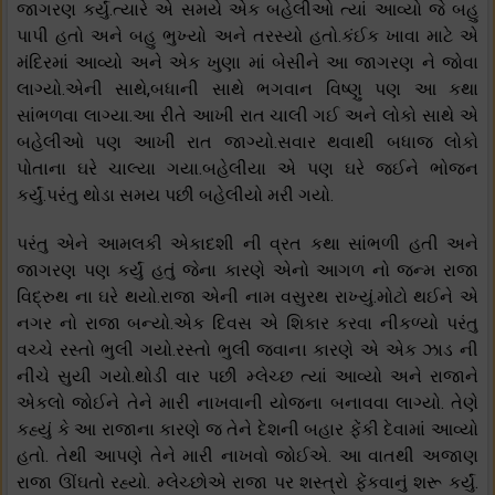
જાગરણ કર્યું.ત્યારે એ સમયે એક બહેલીઓ ત્યાં આવ્યો જે બહુ
પાપી હતો અને બહુ ભુખ્યો અને તરસ્યો હતો.કંઈક ખાવા માટે એ
મંદિરમાં આવ્યો અને એક ખુણા માં બેસીને આ જાગરણ ને જોવા
લાગ્યો.એની સાથે,બધાની સાથે ભગવાન વિષ્ણુ પણ આ કથા
સાંભળવા લાગ્યા.આ રીતે આખી રાત ચાલી ગઈ અને લોકો સાથે એ
બહેલીઓ પણ આખી રાત જાગ્યો.સવાર થવાથી બધાજ લોકો
પોતાના ઘરે ચાલ્યા ગયા.બહેલીયા એ પણ ઘરે જઈને ભોજન
કર્યું.પરંતુ થોડા સમય પછી બહેલીયો મરી ગયો.
પરંતુ એને આમલકી એકાદશી ની વ્રત કથા સાંભળી હતી અને
જાગરણ પણ કર્યું હતું જેના કારણે એનો આગળ નો જન્મ રાજા
વિદ્રુથ ના ઘરે થયો.રાજા એની નામ વસુરથ રાખ્યું.મોટો થઈને એ
નગર નો રાજા બન્યો.એક દિવસ એ શિકાર કરવા નીકળ્યો પરંતુ
વચ્ચે રસ્તો ભુલી ગયો.રસ્તો ભુલી જવાના કારણે એ એક ઝાડ ની
નીચે સુયી ગયો.થોડી વાર પછી મ્લેચ્છ ત્યાં આવ્યો અને રાજાને
એકલો જોઈને તેને મારી નાખવાની યોજના બનાવવા લાગ્યો. તેણે
કહ્યું કે આ રાજાના કારણે જ તેને દેશની બહાર ફેંકી દેવામાં આવ્યો
હતો. તેથી આપણે તેને મારી નાખવો જોઈએ. આ વાતથી અજાણ
રાજા ઊંઘતો રહ્યો. મ્લેચ્છોએ રાજા પર શસ્ત્રો ફેંકવાનું શરૂ કર્યું.