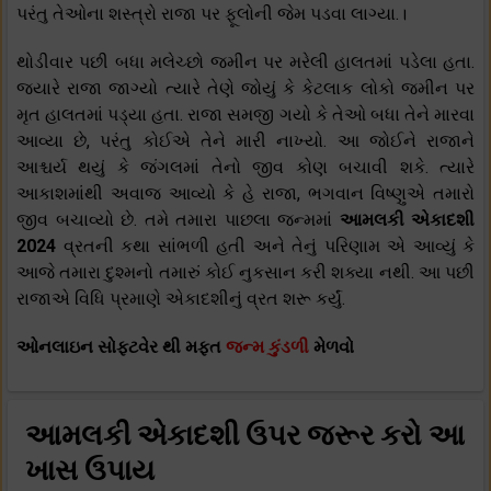
પરંતુ તેઓના શસ્ત્રો રાજા પર ફૂલોની જેમ પડવા લાગ્યા.।
થોડીવાર પછી બધા મલેચ્છો જમીન પર મરેલી હાલતમાં પડેલા હતા.
જ્યારે રાજા જાગ્યો ત્યારે તેણે જોયું કે કેટલાક લોકો જમીન પર
મૃત હાલતમાં પડ્યા હતા. રાજા સમજી ગયો કે તેઓ બધા તેને મારવા
આવ્યા છે, પરંતુ કોઈએ તેને મારી નાખ્યો. આ જોઈને રાજાને
આશ્ચર્ય થયું કે જંગલમાં તેનો જીવ કોણ બચાવી શકે. ત્યારે
આકાશમાંથી અવાજ આવ્યો કે હે રાજા, ભગવાન વિષ્ણુએ તમારો
જીવ બચાવ્યો છે. તમે તમારા પાછલા જન્મમાં
આમલકી એકાદશી
2024
વ્રતની કથા સાંભળી હતી અને તેનું પરિણામ એ આવ્યું કે
આજે તમારા દુશ્મનો તમારું કોઈ નુકસાન કરી શક્યા નથી. આ પછી
રાજાએ વિધિ પ્રમાણે એકાદશીનું વ્રત શરૂ કર્યું.
ઓનલાઇન સોફ્ટવેર થી મફત
જન્મ કુંડળી
મેળવો
આમલકી એકાદશી ઉપર જરૂર કરો આ
ખાસ ઉપાય