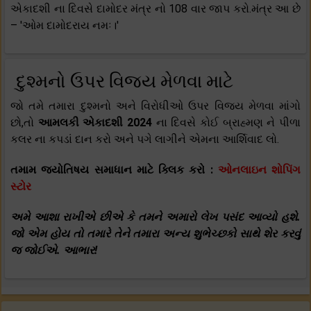
એકાદશી ના દિવસે દામોદર મંત્ર નો 108 વાર જાપ કરો.મંત્ર આ છે
– 'ઓમ દામોદરાય નમઃ।'
દુશ્મનો ઉપર વિજય મેળવા માટે
જો તમે તમારા દુશ્મનો અને વિરોધીઓ ઉપર વિજય મેળવા માંગો
છો,તો
આમલકી એકાદશી 2024
ના દિવસે કોઈ બ્રાહ્મણ ને પીળા
કલર ના કપડાં દાન કરો અને પગે લાગીને એમના આર્શિવાદ લો.
તમામ જ્યોતિષય સમાધાન માટે ક્લિક કરો :
ઓનલાઇન શોપિંગ
સ્ટોર
અમે આશા રાખીએ છીએ કે તમને અમારો લેખ પસંદ આવ્યો હશે.
જો એમ હોય તો તમારે તેને તમારા અન્ય શુભેચ્છકો સાથે શેર કરવું
જ જોઈએ. આભાર!