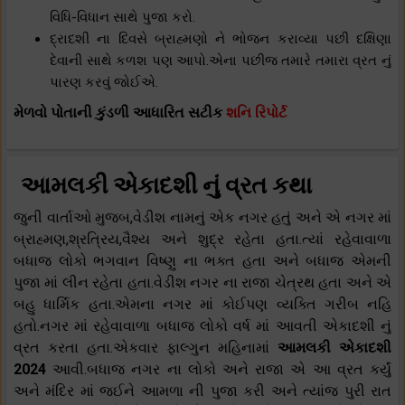
વિધિ-વિધાન સાથે પુજા કરો.
દ્રાદશી ના દિવસે બ્રાહ્મણો ને ભોજન કરાવ્યા પછી દક્ષિણા
દેવાની સાથે કળશ પણ આપો.એના પછીજ તમારે તમારા વ્રત નું
પારણ કરવું જોઈએ.
મેળવો પોતાની કુંડળી આધારિત સટીક
શનિ રિપોર્ટ
આમલકી એકાદશી નું વ્રત કથા
જુની વાર્તાઓ મુજબ,વેડીશ નામનું એક નગર હતું અને એ નગર માં
બ્રાહ્મણ,શ્રત્રિય,વૈશ્ય અને શુદ્ર રહેતા હતા.ત્યાં રહેવાવાળા
બધાજ લોકો ભગવાન વિષ્ણુ ના ભક્ત હતા અને બધાજ એમની
પુજા માં લીન રહેતા હતા.વેડીશ નગર ના રાજા ચેત્રથ હતા અને એ
બહુ ધાર્મિક હતા.એમના નગર માં કોઈપણ વ્યક્તિ ગરીબ નહિ
હતો.નગર માં રહેવાવાળા બધાજ લોકો વર્ષ માં આવતી એકાદશી નું
વ્રત કરતા હતા.એકવાર ફાલ્ગુન મહિનામાં
આમલકી એકાદશી
2024
આવી.બધાજ નગર ના લોકો અને રાજા એ આ વ્રત કર્યું
અને મંદિર માં જઈને આમળા ની પુજા કરી અને ત્યાંજ પુરી રાત