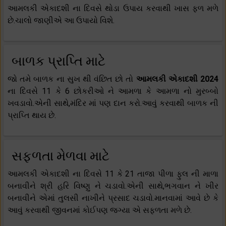
આમલકી એકાદશી ના દિવસે થોડા ઉપાય કરવાથી ખાસ ફળ મળે
છે.ચાલો જાણીએ આ ઉપાયો વિશે.
બાળક પ્રાપ્તિ માટે
જો તમે બાળક ના સુખ થી વંછિત છો તો
આમલકી એકાદશી 2024
ના દિવસે 11 કે 6 છોકરીઓ ને આમળા કે આમળા નો મુરબ્બો
ખવડાવો.એની સાથે,મંદિર માં પણ દાન કરો.આવું કરવાથી બાળક ની
પ્રાપ્તિ થાય છે.
સફળતા મેળવા માટે
આમલકી એકાદશી ના દિવસે 11 કે 21 તાજા પીળા ફુલ ની માળા
બનાવીને શ્રી હરિ વિષ્ણુ ને ચડાવો.એની સાથે,ભગવાન ને ખીર
બનાવીને એમાં તુલસી નાખીને પ્રસાદ ચડાવો.માનવામાં આવે છે કે
આવું કરવાથી જીવનમાં કોઈપણ જગ્યા એ સફળતા મળે છે.