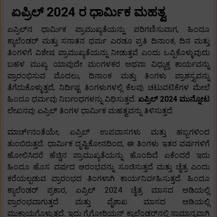
ಏಪ್ರಿಲ್ 2024 ರ ಧಾರ್ಮಿಕ ಮಹತ್ವ
ಏಪ್ರಿಲ್‌ನ ಧಾರ್ಮಿಕ ಪ್ರಾಮುಖ್ಯತೆಯನ್ನು ಪರಿಗಣಿಸುವಾಗ, ಹಿಂದೂ
ಕ್ಯಾಲೆಂಡರ್ ಮತ್ತು ಸನಾತನ ಧರ್ಮ ಎರಡೂ ಪ್ರತಿ ದಿನಾಂಕ, ದಿನ ಮತ್ತು
ತಿಂಗಳಿಗೆ ವಿಶೇಷ ಪ್ರಾಮುಖ್ಯತೆಯನ್ನು ನೀಡುತ್ತವೆ ಎಂದು ಒಪ್ಪಿಕೊಳ್ಳುವುದು
ಬಹಳ ಮುಖ್ಯ. ಯಾವುದೇ ಮಂಗಳಕರ ಅಥವಾ ವಿಧ್ಯುಕ್ತ ಕಾರ್ಯವನ್ನು
ಪ್ರಾರಂಭಿಸುವ ಮೊದಲು, ದಿನಾಂಕ ಮತ್ತು ತಿಂಗಳು ಪ್ರಾಶಸ್ತ್ಯವನ್ನು
ತೆಗೆದುಕೊಳ್ಳುತ್ತದೆ, ನಿರ್ದಿಷ್ಟ ತಿಂಗಳುಗಳಲ್ಲಿ ಕೆಲವು ಚಟುವಟಿಕೆಗಳ ಮೇಲೆ
ಹಿಂದೂ ಧರ್ಮವು ನಿರ್ಬಂಧಗಳನ್ನು ವಿಧಿಸುತ್ತದೆ.
ಏಪ್ರಿಲ್ 2024 ಮುನ್ನೋಟ
ಲೇಖನವು ಏಪ್ರಿಲ್ ತಿಂಗಳ ಧಾರ್ಮಿಕ ಮಹತ್ವವನ್ನು ತಿಳಿಸುತ್ತದೆ.
ಮಾರ್ಚ್‌ನಂತೆಯೇ, ಏಪ್ರಿಲ್ ಉಪವಾಸಗಳು ಮತ್ತು ಹಬ್ಬಗಳಿಂದ
ತುಂಬಿರುತ್ತದೆ. ಧಾರ್ಮಿಕ ದೃಷ್ಟಿಕೋನದಿಂದ, ಈ ತಿಂಗಳು ಇತರ ವರ್ಷಗಳಿಗೆ
ಹೋಲಿಸಿದರೆ ಹೆಚ್ಚಿನ ಪ್ರಾಮುಖ್ಯತೆಯನ್ನು ಹೊಂದಿದೆ ಏಕೆಂದರೆ ಇದು
ಹಿಂದೂ ಹೊಸ ವರ್ಷದ ಆರಂಭವನ್ನು ಸೂಚಿಸುತ್ತದೆ ಮತ್ತು ಚೈತ್ರ ಎಂದು
ಕರೆಯಲ್ಪಡುವ ಪ್ರಾರಂಭದ ತಿಂಗಳಾಗಿ ಕಾರ್ಯನಿರ್ವಹಿಸುತ್ತದೆ. ಹಿಂದೂ
ಕ್ಯಾಲೆಂಡರ್ ಪ್ರಕಾರ, ಏಪ್ರಿಲ್ 2024 ಚೈತ್ರ ಮಾಸದ ಅಡಿಯಲ್ಲಿ
ಪ್ರಾರಂಭವಾಗುತ್ತದೆ ಮತ್ತು ವೈಶಾಖ ಮಾಸದ ಅಡಿಯಲ್ಲಿ
ಮುಕ್ತಾಯಗೊಳ್ಳುತ್ತದೆ. ಇದು ಗ್ರೆಗೋರಿಯನ್ ಕ್ಯಾಲೆಂಡರ್‌ನಲ್ಲಿ ಸಾಮಾನ್ಯವಾಗಿ