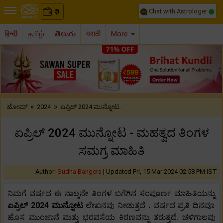
Chat with Astrologer
0
₹
हिन्दी
தமிழ்
తెలుగు
मराठी
More
Previous
Nex
»
»
ಹೋಮ್
2024
ಏಪ್ರಿಲ್ 2024 ಮುನ್ನೋಟ..
ಏಪ್ರಿಲ್ 2024 ಮುನ್ನೋಟ - ಮಹತ್ವದ ತಿಂಗಳ
ಸಮಗ್ರ ಮಾಹಿತಿ
Author:
Sudha Bangera
|
Updated Fri, 15 Mar 2024 02:58 PM IST
ನಿಮಗೆ ವರ್ಷದ ಈ ನಾಲ್ಕನೇ ತಿಂಗಳ ಬಗೆಗಿನ ಸಂಪೂರ್ಣ ಮಾಹಿತಿಯನ್ನು
ಏಪ್ರಿಲ್ 2024 ಮುನ್ನೋಟ
ಲೇಖನವು ನೀಡುತ್ತದೆ
.
ವರ್ಷದ ಪ್ರತಿ ದಿನವೂ
ಹೊಸ ಮುಂಜಾನೆ ಮತ್ತು ಭರವಸೆಯ ಕಿರಣವನ್ನು ತರುತ್ತದೆ. ಚಳಿಗಾಲವು