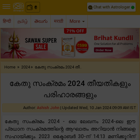
Chat with Astrologer
0
₹
हिन्दी
தமிழ்
తెలుగు
मराठी
More
Previous
Nex
»
»
Home
2024
കേതു സംക്രമം 2024 തീ..
കേതു സംക്രമം 2024 തീയതികളും
പരിഹാരങ്ങളും
Author:
Ashish John
|
Updated Wed, 10 Jan 2024 09:09 AM IST
കേതു സംക്രമം 2024 - ലെ ലേഖനം 2024-ലെ ഈ
പ്രധാന സംക്രമത്തിന്റെ ആഘാതം അറിയാൻ നിങ്ങളെ
സഹായിക്കും. 2023 ഒക്ടോബർ 30-ന് 14:13 മണിക്കൂറിന്