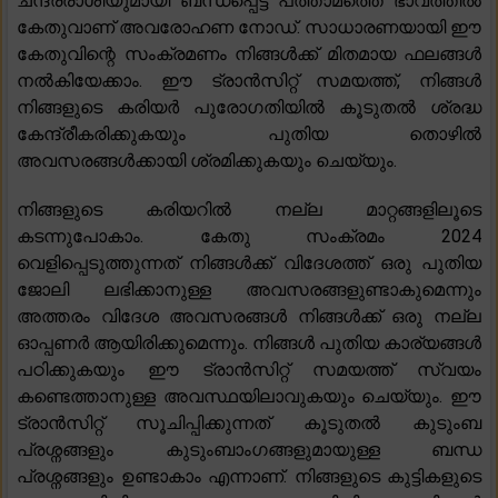
ചന്ദ്രരാശിയുമായി ബന്ധപ്പെട്ട് പത്താമത്തെ ഭാവത്തിൽ
കേതുവാണ് അവരോഹണ നോഡ്. സാധാരണയായി ഈ
കേതുവിന്റെ സംക്രമണം നിങ്ങൾക്ക് മിതമായ ഫലങ്ങൾ
നൽകിയേക്കാം. ഈ ട്രാൻസിറ്റ് സമയത്ത്, നിങ്ങൾ
നിങ്ങളുടെ കരിയർ പുരോഗതിയിൽ കൂടുതൽ ശ്രദ്ധ
കേന്ദ്രീകരിക്കുകയും പുതിയ തൊഴിൽ
അവസരങ്ങൾക്കായി ശ്രമിക്കുകയും ചെയ്യും.
നിങ്ങളുടെ കരിയറിൽ നല്ല മാറ്റങ്ങളിലൂടെ
കടന്നുപോകാം. കേതു സംക്രമം 2024
വെളിപ്പെടുത്തുന്നത് നിങ്ങൾക്ക് വിദേശത്ത് ഒരു പുതിയ
ജോലി ലഭിക്കാനുള്ള അവസരങ്ങളുണ്ടാകുമെന്നും
അത്തരം വിദേശ അവസരങ്ങൾ നിങ്ങൾക്ക് ഒരു നല്ല
ഓപ്പണർ ആയിരിക്കുമെന്നും. നിങ്ങൾ പുതിയ കാര്യങ്ങൾ
പഠിക്കുകയും ഈ ട്രാൻസിറ്റ് സമയത്ത് സ്വയം
കണ്ടെത്താനുള്ള അവസ്ഥയിലാവുകയും ചെയ്യും. ഈ
ട്രാൻസിറ്റ് സൂചിപ്പിക്കുന്നത് കൂടുതൽ കുടുംബ
പ്രശ്നങ്ങളും കുടുംബാംഗങ്ങളുമായുള്ള ബന്ധ
പ്രശ്നങ്ങളും ഉണ്ടാകാം എന്നാണ്. നിങ്ങളുടെ കുട്ടികളുടെ