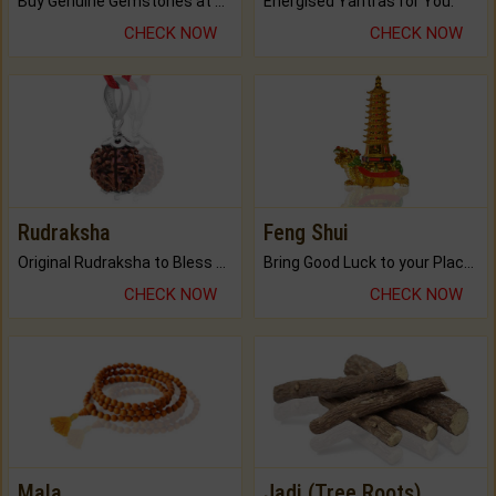
Buy Genuine Gemstones at Best Prices.
Energised Yantras for You.
CHECK NOW
CHECK NOW
Rudraksha
Feng Shui
Original Rudraksha to Bless Your Way.
Bring Good Luck to your Place with Feng Shui.
CHECK NOW
CHECK NOW
Mala
Jadi (Tree Roots)