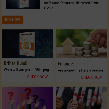
software features, delivered from
Cloud.
BUY NOW
Brihat Kundli
Finance
What will you get in 250+ pages Colored Brihat Kundli.
Are money matters a reason for the dark-circles under your eyes?
CHECK NOW
CHECK NOW