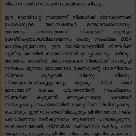
വികസനത്തിന് നിങ്ങൾ സാക്ഷ്യം വഹിക്കും.
ഈ ട്രാൻസിറ്റ് സമയത്ത് നിങ്ങൾക്ക് വിദേശത്തേക്ക്
പോകാനുള്ള അവസരങ്ങൾ ഉണ്ടായേക്കാമെന്നും
അത്തരം അവസരങ്ങൾ നിങ്ങൾക്ക് വളർച്ചാ
കേന്ദ്രീകൃതമായിരിക്കുമെന്നും കേതു സംക്രമം 2024
വെളിപ്പെടുത്തുന്നു. ഈ യാത്രാവേളയിൽ നിങ്ങൾക്ക്
പുതിയ തൊഴിൽ അവസരങ്ങൾ ഉറപ്പാക്കാനും കഴിയും,
അത്തരം തൊഴിൽ അവസരങ്ങൾ നിങ്ങൾക്ക് സംതൃപ്തി
നൽകും. മൂന്നാം ഭാവത്തിലെ കേതുവിന്റെ സാന്നിദ്ധ്യം
നിങ്ങളെ കൂടുതൽ ധീരനും ധീരനും
നിശ്ചയദാർഢ്യമുള്ളവനും ആക്കും. 2024 മെയ്
മാസത്തിന് ശേഷം, വ്യാഴത്തിന്റെ സംക്രമണം
നിങ്ങൾക്ക് കൂടുതൽ അനുകൂലമായ ഫലങ്ങൾ
നൽകുകയും സംക്രമത്തിൽ കേതുവിനെ ദർശിക്കുകയും
ചെയ്യും, ഇത് നിങ്ങൾക്ക് മികച്ചതും ജീവിതത്തിൽ നല്ല
പരിവർത്തനം നൽകുന്നതും ആണെന്ന് പറയപ്പെടുന്നു.
ഇക്കാരണത്താൽ, നിങ്ങൾക്ക് കരിയറിലെ വളർച്ച, പണ
വരുമാനം, മെച്ചപ്പെട്ട ജീവിത നിലവാരം എന്നിവ കാണാൻ