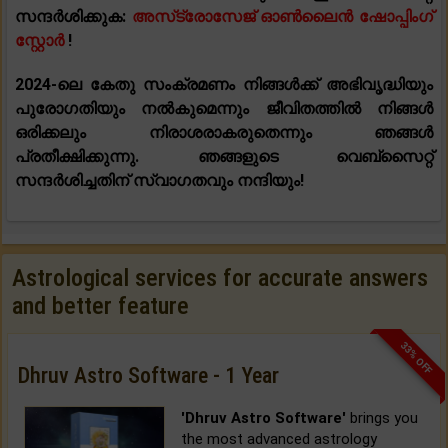
സന്ദർശിക്കുക:
അസ്‌ട്രോസേജ് ഓൺലൈൻ ഷോപ്പിംഗ്
സ്റ്റോർ
!
2024-ലെ കേതു സംക്രമണം നിങ്ങൾക്ക് അഭിവൃദ്ധിയും
പുരോഗതിയും നൽകുമെന്നും ജീവിതത്തിൽ നിങ്ങൾ
ഒരിക്കലും നിരാശരാകരുതെന്നും ഞങ്ങൾ
പ്രതീക്ഷിക്കുന്നു. ഞങ്ങളുടെ വെബ്സൈറ്റ്
സന്ദർശിച്ചതിന് സ്വാഗതവും നന്ദിയും!
Astrological services for accurate answers
and better feature
33% OFF
Dhruv Astro Software - 1 Year
'Dhruv Astro Software'
brings you
the most advanced astrology