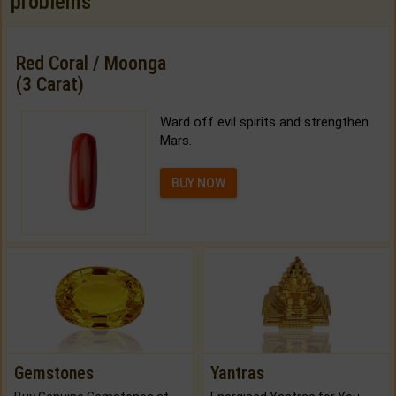
problems
Red Coral / Moonga
(3 Carat)
Ward off evil spirits and strengthen
Mars.
BUY NOW
Gemstones
Yantras