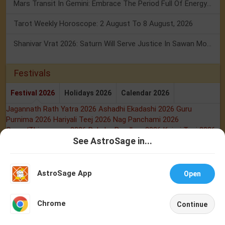
Mars Transit In Gemini: Embrace The Period Full Of Energy & Intelligence
Tarot Weekly Horoscope: 2 August To 8 August, 2026
Shanivar Vrat 2026: Saturn Will Serve Justice In Sawan Month!
Festivals
Festival 2026
Holidays 2026
Calendar 2026
Jagannath Rath Yatra 2026
Ashadhi Ekadashi 2026
Guru
Purnima 2026
Hariyali Teej 2026
Nag Panchami 2026
Onam/Thiruvonam 2026
Raksha Bandhan 2026
Kajari Teej 2026
See AstroSage in...
Talk To
Chat With
Buy Gemstones
Astrologer
Astrologer
Best quality gemstones with assurance of
AstroSage App
Open
AstroSage.com
BUY NOW
NEW
Chrome
Continue
Home
Shop
Call
Chat
Account
Buy Yantras