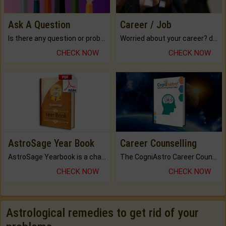
Ask A Question
Career / Job
Is there any question or problem lingering.
Worried about your career? don't know what is.
CHECK NOW
CHECK NOW
AstroSage Year Book
Career Counselling
AstroSage Yearbook is a channel to fulfill your dreams and destiny.
The CogniAstro Career Counselling Report is the most comprehensive report available on this topic.
CHECK NOW
CHECK NOW
Astrological remedies to get rid of your