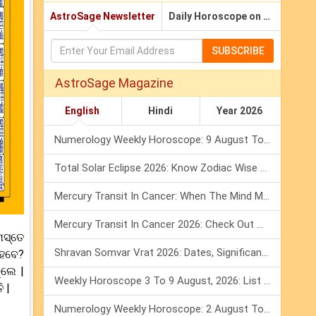
AstroSage Newsletter
Daily Horoscope on Email
SUBSCRIBE
AstroSage Magazine
English
Hindi
Year 2026
Numerology Weekly Horoscope: 9 August To 15 August, 2026
Total Solar Eclipse 2026: Know Zodiac Wise Prediction
Mercury Transit In Cancer: When The Mind Meets The Heart!
Mercury Transit In Cancer 2026: Check Out What It Brings For You
ମସ୍ତେ
Shravan Somvar Vrat 2026: Dates, Significance & Rituals In August
ହେବେ?
ୁଲେ |
Weekly Horoscope 3 To 9 August, 2026: List Of Fasts & Festivals
 |
Numerology Weekly Horoscope: 2 August To 8 August, 2026