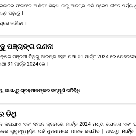
ଁ ପ୍ରକାରର ଫଳାଫଳ ଆଣିବ? ଶିକ୍ଷା ଠାରୁ ଆରମ୍ଭ କରି ପ୍ରେମ ଜୀବନ ପର୍ଯ୍ୟନ୍
ନ୍ତ ପଢ଼ନ୍ତୁ |
ୟରେ ଜାଣିବା ।
୍ଦୁ ପଞ୍ଚାଙ୍ଗ ଗଣନା
ଷ୍ଣ ପକ୍ଷର ପଞ୍ଚମୀ ତିଥିରୁ ଆରମ୍ଭ ହେବ ଯଥା 01 ମାର୍ଚ୍ଚ 2024 ରେ ଯେତେବେ
ା 31 ମାର୍ଚ୍ଚ 2024 ରେ |
 ଜାଣନ୍ତୁ ଗ୍ରହମାନଙ୍କର ସମ୍ପୂର୍ଣ ଗତିବିଧି
ର ତିଥି
ାଳନ କରାଯାଏ ଏବଂ ସମାନ କ୍ରମରେ ମାର୍ଚ୍ଚ 2024 ମଧ୍ୟ ଉପବାସ ଏବଂ ପ
ଅନେକ ଗୁରୁତ୍ୱପୂର୍ଣ୍ଣ ପର୍ବ ଧୁମଧାମରେ ପାଳନ କରାଯିବ | ଆସନ୍ତୁ
ମାର୍ଚ୍