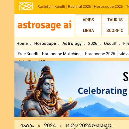
Rashifal
Kundli
Rashifal 2026
Horoscope 2026
T
ARIES
TAURUS
LIBRA
SCORPIO
Home
Horoscope
Astrology
2026
Occult
Fr
Free Kundli
Horoscope Matching
Horoscope 2026
राशि
AstroSage AI Shop
Previous
ഹോം
2024
ମାର୍ଚ୍ଚ 2024 ଓଭରଭ୍ୟୁ..
»
»