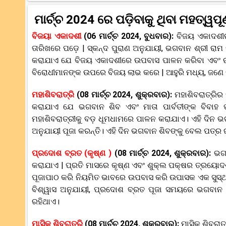
ମାର୍ଚ୍ଚ 2024 ରେ ପଡ଼ିବାକୁ ଥିବା ମହତ୍ୱପୂର୍
ବିଜୟା ଏକାଦଶୀ
(06 ମାର୍ଚ୍ଚ 2024, ବୁଧବାର):
ବିଜୟ ଏକାଦଶୀର
ତାରିଖରେ ପଡ଼େ | ସ୍କନ୍ଦ ପୁରାଣ ଅନୁଯାୟୀ, ଭଗବାନ ଶ୍ରୀ ରାମ
କରାଯାଏ ଯେ ବିଜୟ ଏକାଦଶୀରେ ଉପବାସ ପାଳନ କରିବା ଏବଂ ରୀତିନ
ବିରୋଧୀମାନଙ୍କ ଉପରେ ବିଜୟ ଲାଭ କରେ | ଆହୁରି ମଧ୍ୟ, ଜଣେ ବ୍
ମହାଶିବରାତ୍ରି
(08 ମାର୍ଚ୍ଚ 2024, ଶୁକ୍ରବାର):
ମହାଶିବରାତ୍ରିର 
କରାଯାଏ ଯେ ଭଗବାନ ଶିବ ଏବଂ ମାତା ପାର୍ବତୀଙ୍କ ବିବାହ ଫ
ମହାଶିବରାତ୍ରୀକୁ ବଡ଼ ଧୂମଧାମରେ ପାଳନ କରାଯାଏ। ଏହି ଦିନ 
ଅନୁଯାୟୀ ପୂଜା କରନ୍ତି। ଏହି ଦିନ ଭଗବାନ ଶିବଙ୍କୁ ବେଲ ପତ୍ର ଇ
ପ୍ରଦୋଶ ବ୍ରତ (କୃଷ୍ଣ )
(08 ମାର୍ଚ୍ଚ 2024, ଶୁକ୍ରବାର):
ଭଗବ
କରାଯାଏ | ପ୍ରତି ମାସରେ କୃଷ୍ଣ ଏବଂ ଶୁକ୍ଲ ପକ୍ଷର ତ୍ରୟୋଦ
ପୂଜାପାଠ କରି ନିୟମିତ ଭାବରେ ଉପବାସ କରି ଉପାସକ ଏକ ସୁସ୍ଥ ଜ
ବିଶ୍ୱାସ ଅନୁଯାୟୀ, ପ୍ରଦୋଶ ବ୍ରତ ପୂଜା ସମୟରେ ଭଗବାନ ଶ
ରହିଥାଏ।
ମାସିକ ଶିବରାତ୍ରି
(08 ମାର୍ଚ୍ଚ 2024, ଶୁକ୍ରବାର):
ମାସିକ ଶିବରା