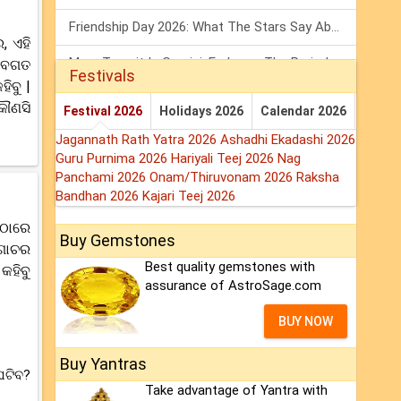
Friendship Day 2026: What The Stars Say About Your Best Friend!
, ଏହି
Mars Transit In Gemini: Embrace The Period Full Of Energy & Intelligence
 ଅବଗତ
Festivals
ିବୁ |
Tarot Weekly Horoscope: 2 August To 8 August, 2026
କୌଣସି
Festival 2026
Holidays 2026
Calendar 2026
Jagannath Rath Yatra 2026
Ashadhi Ekadashi 2026
Guru Purnima 2026
Hariyali Teej 2026
Nag
Panchami 2026
Onam/Thiruvonam 2026
Raksha
Bandhan 2026
Kajari Teej 2026
ଏଠାରେ
Buy Gemstones
 ଗୋଚର
Best quality gemstones with
କହିବୁ
assurance of AstroSage.com
BUY NOW
Buy Yantras
ଘଟିବ?
Take advantage of Yantra with