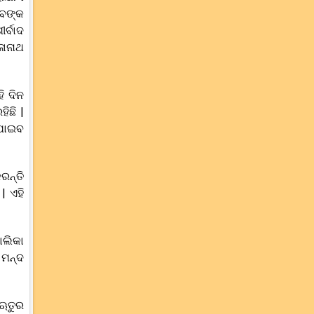
ିବଙ୍କ
ର୍ବାଦ
ଳାନାଥ
ି ଦିନ
ିଛି |
 ପାଇବ
ରନ୍ତି
| ଏହି
ୋଲିକା
 ମନ୍ଦ
 ଋତୁର