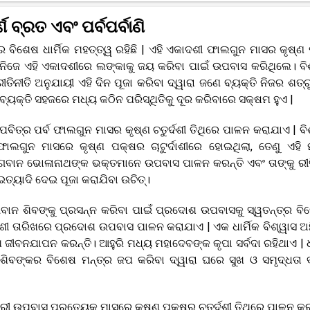
ଣ ବ୍ରତ ଏବଂ ପର୍ବପର୍ବାଣି
 ବିଶେଷ ଧାର୍ମିକ ମହତ୍ତ୍ୱ ରହିଛି | ଏହି ଏକାଦଶୀ ଫାଲଗୁନ ମାସର କୃଷ୍ଣ
 ନିଜେ ଏହି ଏକାଦଶୀରେ ଲଙ୍କାକୁ ଜୟ କରିବା ପାଇଁ ଉପବାସ କରିଥିଲେ। ବି
ୀତି ଅନୁଯାୟୀ ଏହି ଦିନ ପୂଜା କରିବା ଦ୍ୱାରା ଜଣେ ବ୍ୟକ୍ତି ନିଜର ଶତ୍ର
ୟକ୍ତି ସହଜରେ ମଧ୍ୟ କଠିନ ପରିସ୍ଥିତିକୁ ଦୂର କରିବାରେ ସକ୍ଷମ ହୁଏ |
ପବିତ୍ର ପର୍ବ ଫାଲଗୁନ ମାସର କୃଷ୍ଣ ଚତୁର୍ଦଶୀ ତିଥିରେ ପାଳନ କରାଯାଏ | ବି
ାଲଗୁନ ମାସରେ କୃଷ୍ଣ ପକ୍ଷର ଚାଟୁର୍ଦାଶୀରେ ହୋଇଥିଲା, ତେଣୁ ଏହି
ଭଗବାନ ଭୋଳାନାଥଙ୍କ ଭକ୍ତମାନେ ଉପବାସ ପାଳନ କରନ୍ତି ଏବଂ ତାଙ୍କୁ ରୀତ
ତ୍ୟାଦି ଦେଇ ପୂଜା କରାଯିବା ଉଚିତ୍।
ାନ ଶିବଙ୍କୁ ପ୍ରସନ୍ନ କରିବା ପାଇଁ ପ୍ରଦୋଶ ଉପବାସକୁ ସ୍ୱତନ୍ତ୍ର ବି
ଶୀ ତାରିଖରେ ପ୍ରଦୋଶ ଉପବାସ ପାଳନ କରାଯାଏ | ଏକ ଧାର୍ମିକ ବିଶ୍ୱାସ ଅ
ୀବନଯାପନ କରନ୍ତି। ଆହୁରି ମଧ୍ୟ ମହାଦେବଙ୍କ କୃପା ସର୍ବଦା ରହିଥାଏ | ଧା
ିବଙ୍କର ବିଶେଷ ମନ୍ତ୍ର ଜପ କରିବା ଦ୍ୱାରା ଘରେ ସୁଖ ଓ ସମୃଦ୍ଧତା
ତ୍ରୀ ଉପବାସ ପ୍ରତ୍ୟେକ ମାସରେ କୃଷ୍ଣ ପକ୍ଷର ଚତୁର୍ଦଶୀ ତିଥିରେ ପାଳନ କ