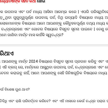
ନ ଜ୍ୟୋତିଷଙ୍କ ସହିତ କଥା
ହୋଇ
ନେକ ଉପବାସ ଏବଂ ପର୍ବ ମଧ୍ୟ ଆସିବା ଆରମ୍ଭ କରେ | ଏପରି ପରିସ୍ଥିତିରେ
ୁଥିବା ଗୁରୁତ୍ୱପୂର୍ଣ୍ଣ ଉପବାସ, ପର୍ବ, ତିଥି ଇତ୍ୟାଦି ବିଷୟରେ ମଧ୍ୟ
ିବା ଲୋକମାନଙ୍କ ବିଷୟରେ ଆମେ ଆପଣଙ୍କୁ କୌତୁହଳପୂର୍ଣ୍ଣ ତଥ୍ୟ ମଧ୍ୟ କହ
ିତ ଚନ୍ଦ୍ରଗ୍ରହଣ ଏବଂ ଗୋଚର ବିଷୟରେ ବିସ୍ତୃତ ସୂଚନା ପାଇବେ | ତେଣୁ 
େ ଜାଣିବା ମାର୍ଚ୍ଚ ମାସ କାହିଁକି ସ୍ୱତନ୍ତ୍ର?
କରିଥାଏ
 ଆପଣଙ୍କୁ ମାର୍ଚ୍ଚ 2024 ବିଷୟରେ ବିସ୍ତୃତ ସୂଚନା ପ୍ରଦାନ କରିବୁ ଏବଂ 
ହି ବ୍ଲଗ୍ ରେ, ମାର୍ଚ୍ଚରେ ଆସୁଥିବା ଉପବାସ, ପର୍ବ, ଚନ୍ଦ୍ରଗ୍ରହଣ ଏବଂ
ନ କରାଇବୁ ନାହିଁ, ଆମେ ଆପଣଙ୍କୁ ସେହି ଜିନିଷଗୁଡ଼ିକ ବିଷୟରେ ମଧ୍ୟ 
େଉଁ ବିଶେଷ ଗୁଣ ଥାଏ?
ବିଧି ଏବଂ ରାଶି ପରିବର୍ତ୍ତନ କରିବେ? ଏବଂ ଏହି ମାସରେ କେଉଁ ଚନ୍ଦ୍ର ପରାଗ 