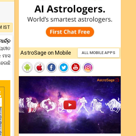
M IST
ମାର୍ଚ୍ଚ
୍ୟତୀତ
AstroSage on Mobile
ALL MOBILE APPS
ର ମାସ
ହେଉଛି