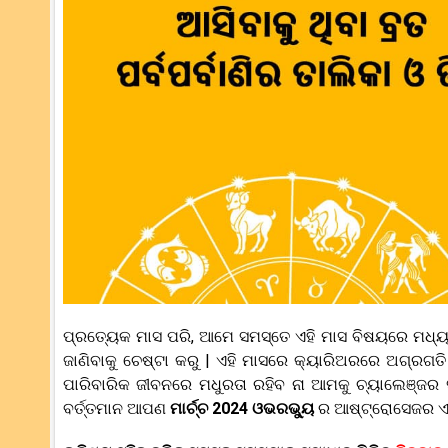
ପ୍ରତ୍ୟେକ ମାସ ପରି, ଆମେ ସମସ୍ତେ ଏହି ମାସ ବିଷୟରେ ମଧ୍ୟ 
ଜାଣିବାକୁ ଚେଷ୍ଟା କରୁ | ଏହି ମାସରେ କ୍ୟାରିଅରରେ ଅଗ୍ର
ପାରିବାରିକ ଜୀବନରେ ମଧୁରତା ରହିବ ନା ଆମକୁ ଚ୍ୟାଲେଞ୍ଜର
ବର୍ତ୍ତମାନ ଆପଣ
ମାର୍ଚ୍ଚ 2024 ଓଭରଭ୍ୟୁ
ର ଆଷ୍ଟ୍ରୋସେଜର ଏହି