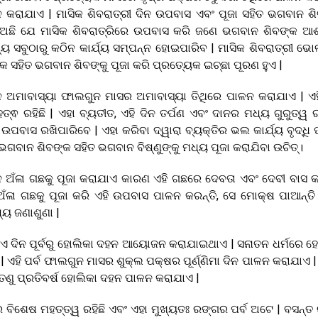
 କରାଯାଏ | ମାସିକ ଶିବରାତ୍ରୀ ଦିନ ଉପବାସ ଏବଂ ପୂଜା ସହିତ ଭଗବାନ ଶ
 ଅଛି ଯେ ମାସିକ ଶିବରାତ୍ରିରେ ଉପବାସ କରି ଜଣେ ଭଗବାନ ଶିବଙ୍କ ଆଶୀ
୍ୟ ସବୁଠାରୁ କଠିନ କାର୍ଯ୍ୟ ସମ୍ପନ୍ନ ହୋଇପାରିବ | ମାସିକ ଶିବରାତ୍ରୀ ଭୋ
ତୀଙ୍କ ସହିତ ଭଗବାନ ଶିବଙ୍କୁ ପୂଜା କରି ପ୍ରତ୍ୟେକ ଇଚ୍ଛା ପୂରଣ ହୁଏ |
 ଅମାବାସ୍ୟା ଫାଲଗୁନ ମାସର ଅମାବାସ୍ୟା ତିଥିରେ ପାଳନ କରାଯାଏ | ଏହ
 ରହିଛି | ଏହା ବ୍ୟତୀତ, ଏହି ଦିନ ତର୍ପଣ ଏବଂ ଦାନର ମଧ୍ୟ ଗୁରୁତ୍ୱ ରହ
 ଉପବାସ ରଖିପାରିବେ | ଏହା କରିବା ଦ୍ୱାରା ବ୍ୟକ୍ତିର ଭଲ କାର୍ଯ୍ୟ ବୃଦ୍ଧି
ଭଗବାନ ଶିବଙ୍କ ସହିତ ଭଗବାନ ବିଷ୍ଣୁଙ୍କୁ ମଧ୍ୟ ପୂଜା କରାଯିବା ଉଚିତ୍।
ିନ ଅଁଳା ଗଛକୁ ପୂଜା କରାଯାଏ କାରଣ ଏହି ଗଛରେ ଦେବତା ଏବଂ ଦେବୀ ବାସ କ
ଁଳା ଗଛକୁ ପୂଜା କରି ଏହି ଉପବାସ ପାଳନ କରନ୍ତି, ସେ ମୋକ୍ଷ ପାଆନ୍ତି 
୍ୟ ଜଣାଶୁଣା |
ିଏ ଦିନ ପୂର୍ବରୁ ହୋଲିକା ଦହନ ଆୟୋଜନ କରାଯାଇଥାଏ | ସନାତନ ଧର୍ମରେ ହ
ହି ପର୍ବ ଫାଲଗୁନ ମାସର ଶୁକ୍ଲ ପକ୍ଷର ପୂର୍ଣ୍ଣିମା ଦିନ ପାଳନ କରାଯାଏ |
ୁ ପ୍ରତିବର୍ଷ ହୋଲିକା ଦହନ ପାଳନ କରାଯାଏ |
୍ବର ବିଶେଷ ମହତ୍ତ୍ୱ ରହିଛି ଏବଂ ଏହା ମୁଖ୍ୟତଃ ରଙ୍ଗର ପର୍ବ ଅଟେ | ବସନ୍ତ