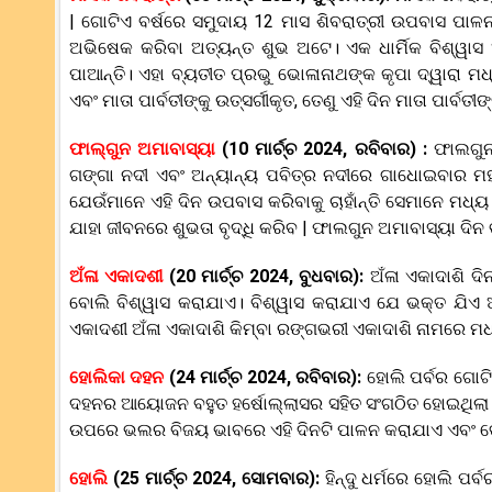
| ଗୋଟିଏ ବର୍ଷରେ ସମୁଦାୟ 12 ମାସ ଶିବରାତ୍ରୀ ଉପବାସ ପାଳନ
ଅଭିଷେକ କରିବା ଅତ୍ୟନ୍ତ ଶୁଭ ଅଟେ। ଏକ ଧାର୍ମିକ ବିଶ୍ୱାସ
ପାଆନ୍ତି। ଏହା ବ୍ୟତୀତ ପ୍ରଭୁ ଭୋଳାନାଥଙ୍କ କୃପା ଦ୍ୱାରା ମଧ
ଏବଂ ମାତା ପାର୍ବତୀଙ୍କୁ ଉତ୍ସର୍ଗୀକୃତ, ତେଣୁ ଏହି ଦିନ ମାତା ପାର୍ବ
ଫାଲ୍ଗୁନ ଅମାବାସ୍ୟା
(10 ମାର୍ଚ୍ଚ 2024, ରବିବାର)
:
ଫାଲଗୁନ
ଗଙ୍ଗା ନଦୀ ଏବଂ ଅନ୍ୟାନ୍ୟ ପବିତ୍ର ନଦୀରେ ଗାଧୋଇବାର ମହତ୍ଵ
ଯେଉଁମାନେ ଏହି ଦିନ ଉପବାସ କରିବାକୁ ଚାହାଁନ୍ତି ସେମାନେ ମଧ୍ୟ
ଯାହା ଜୀବନରେ ଶୁଭତା ବୃଦ୍ଧି କରିବ | ଫାଲଗୁନ ଅମାବାସ୍ୟା ଦିନ 
ଅଁଳା ଏକାଦଶୀ
(20 ମାର୍ଚ୍ଚ 2024, ବୁଧବାର):
ଅଁଳା ଏକାଦାଶି ଦ
ବୋଲି ବିଶ୍ୱାସ କରାଯାଏ। ବିଶ୍ୱାସ କରାଯାଏ ଯେ ଭକ୍ତ ଯିଏ ଅ
ଏକାଦଶୀ ଅଁଳା ଏକାଦାଶି କିମ୍ବା ରଙ୍ଗଭରୀ ଏକାଦାଶି ନାମରେ ମଧ
ହୋଲିକା ଦହନ
(24 ମାର୍ଚ୍ଚ 2024, ରବିବାର):
ହୋଲି ପର୍ବର ଗୋଟ
ଦହନର ଆୟୋଜନ ବହୁତ ହର୍ଷୋଲ୍ଲାସର ସହିତ ସଂଗଠିତ ହୋଇଥିଲା | ଏ
ଉପରେ ଭଲର ବିଜୟ ଭାବରେ ଏହି ଦିନଟି ପାଳନ କରାଯାଏ ଏବଂ ତେଣ
ହୋଲି
(25 ମାର୍ଚ୍ଚ 2024, ସୋମବାର):
ହିନ୍ଦୁ ଧର୍ମରେ ହୋଲି ପର