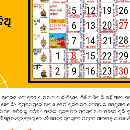
ଆଗ୍ରହୀ ଏବଂ ନୂତନ ମାସ ଆମ ପାଇଁ ବିଶେଷ କିଛି ଆଣିବ କି ନାହିଁ ଆମେ ସ
ଗତି ହେବ କି? ବ୍ୟବସାୟରେ ଆପଣ କେଉଁ ପ୍ରକାରର ସମସ୍ୟାର ସମ୍ମୁଖୀନ 
 ସାମ୍ନା କରିବାକୁ ପଡ଼ିବ? ଅନେକ ପ୍ରକାରର ପ୍ରଶ୍ନ ଆମ ମନରେ ଘୁରି ବ
 ସ୍ୱତନ୍ତ୍ର ବ୍ଲଗ୍ ରେ ଏହି ସମସ୍ତ ପ୍ରଶ୍ନର ଉତ୍ତର ପାଇବାକୁ ଯାଉଛନ୍ତି