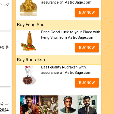
assurance of AstroSage.com
ତ ଏହି
BUY NOW
Buy Feng Shui
Bring Good Luck to your Place with
Feng Shui.from AstroSage.com
ଳେ କି
BUY NOW
Buy Rudraksh
Best quality Rudraksh with
assurance of AstroSage.com
BUY NOW
ର୍ବରେ
ଚ 2024