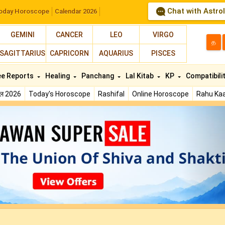
Chat with Astro
oday Horoscope
Calendar 2026
GEMINI
CANCER
LEO
VIRGO
த
SAGITTARIUS
CAPRICORN
AQUARIUS
PISCES
ee Reports
Healing
Panchang
Lal Kitab
KP
Compatibili
फल 2026
Today's Horoscope
Rashifal
Online Horoscope
Rahu Kaa
N