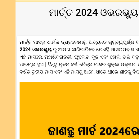
ମାର୍ଚ୍ଚ 2024 ଓଭରଭ୍ୟ
ମାର୍ଚ୍ଚ ମାସକୁ ଧାର୍ମିକ ଦୃଷ୍ଟିକୋଣରୁ ଅତ୍ୟନ୍ତ ଗୁରୁତ୍ୱପୂର
2024 ଓଭରଭ୍ୟୁ
ରୁ ଆପଣ ଜାଣିପାରିବେ ଯେଏହି ମାସଉପବାସ ଏବଂ
ଏହି ମାସରେ, ମହାଶିବରାତ୍ରୀ, ଫୁଲେରା ଦୂଜ ଏବଂ ହୋଲି ଭଳି ବଡ
ଆରମ୍ଭ ହୁଏ | ହିନ୍ଦୁ ନୂତନ ବର୍ଷ ଚୈତ୍ର ମାସର ଶୁକ୍ଲ ପକ୍ଷର 
ବର୍ଷର ତୃତୀୟ ମାସ ଏବଂ ଏହି ମାସରୁ ଆମେ ଧୀରେ ଧୀରେ ଶୀତକୁ ବ