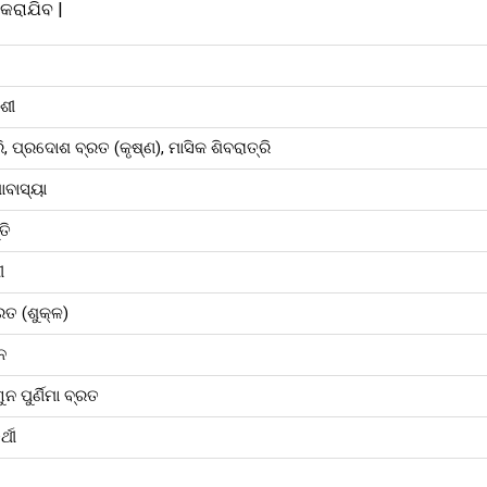
 କରାଯିବ |
ଶୀ
ି, ପ୍ରଦୋଶ ବ୍ରତ (କୃଷ୍ଣ), ମାସିକ ଶିବରାତ୍ରି
ବାସ୍ୟା
ତି
ୀ
ତ (ଶୁକ୍ଳ)
ନ
ନ ପୁର୍ଣିମା ବ୍ରତ
୍ଥୀ