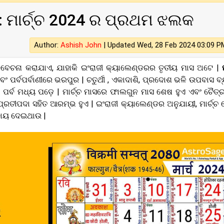
ୁ: ମାର୍ଚ୍ଚ 2024 ର ପ୍ରଥମ ଝଲକ
Author:
Ashish John
|
Updated Wed, 28 Feb 2024 03:09 P
୍ଣ୍ଣ ବିବେଚନା କରାଯାଏ, ଯାହାକି ଇଂରାଜୀ କ୍ୟାଲେଣ୍ଡରର ତୃତୀୟ ମାସ ଅଟେ |
 ପର୍ବପର୍ବାଣୀରେ ଭରପୁର | ଚତୁର୍ଥୀ , ଏକାଦାଶି, ପ୍ରଦୋଶ ଭଳି ଉପବାସ ବ
଼ ପର୍ବ ମଧ୍ୟ ପଡ଼େ | ମାର୍ଚ୍ଚ ମାସରେ ଫାଲଗୁନ ମାସ ଶେଷ ହୁଏ ଏବଂ ଚୈତ୍
ପ୍ରତୀପଦା ସହିତ ଆରମ୍ଭ ହୁଏ | ଇଂରାଜୀ କ୍ୟାଲେଣ୍ଡର ଅନୁଯାୟୀ, ମାର୍ଚ୍ଚ 
ିଦାୟ ଦେଇଥାଉ |