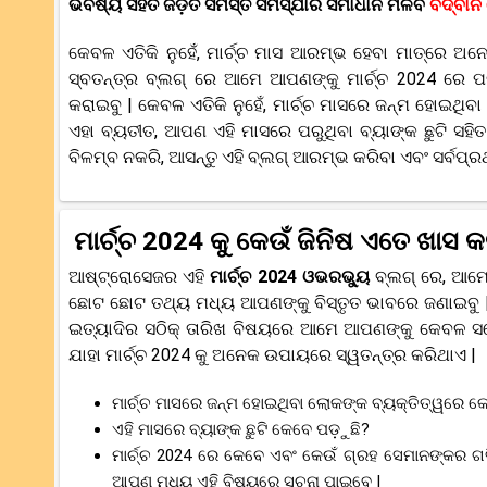
ଭବିଷ୍ୟ ସହିତ ଜଡ଼ିତ ସମସ୍ତ ସମସ୍ଯାର ସମାଧାନ ମିଳିବ
ବିଦ୍ବା
କେବଳ ଏତିକି ନୁହେଁ, ମାର୍ଚ୍ଚ ମାସ ଆରମ୍ଭ ହେବା ମାତ୍ରେ ଅ
ସ୍ବତନ୍ତ୍ର ବ୍ଲଗ୍ ରେ ଆମେ ଆପଣଙ୍କୁ ମାର୍ଚ୍ଚ 2024 ରେ ପଡ଼
କରାଇବୁ | କେବଳ ଏତିକି ନୁହେଁ, ମାର୍ଚ୍ଚ ମାସରେ ଜନ୍ମ ହୋଇଥ
ଏହା ବ୍ୟତୀତ, ଆପଣ ଏହି ମାସରେ ପରୁଥିବା ବ୍ୟାଙ୍କ ଛୁଟି ସହ
ବିଳମ୍ବ ନକରି, ଆସନ୍ତୁ ଏହି ବ୍ଲଗ୍ ଆରମ୍ଭ କରିବା ଏବଂ ସର୍ବପ୍ରଥମ
ମାର୍ଚ୍ଚ 2024 କୁ କେଉଁ ଜିନିଷ ଏତେ ଖାସ 
ଆଷ୍ଟ୍ରୋସେଜର ଏହି
ମାର୍ଚ୍ଚ 2024 ଓଭରଭ୍ୟୁ
ବ୍ଲଗ୍ ରେ, ଆମେ
ଛୋଟ ଛୋଟ ତଥ୍ୟ ମଧ୍ୟ ଆପଣଙ୍କୁ ବିସ୍ତୃତ ଭାବରେ ଜଣାଇବୁ | ଏ
ଇତ୍ୟାଦିର ସଠିକ୍ ତାରିଖ ବିଷୟରେ ଆମେ ଆପଣଙ୍କୁ କେବଳ ସଚେତ
ଯାହା ମାର୍ଚ୍ଚ 2024 କୁ ଅନେକ ଉପାୟରେ ସ୍ୱତନ୍ତ୍ର କରିଥାଏ |
ମାର୍ଚ୍ଚ ମାସରେ ଜନ୍ମ ହୋଇଥିବା ଲୋକଙ୍କ ବ୍ୟକ୍ତିତ୍ୱରେ କ
ଏହି ମାସରେ ବ୍ୟାଙ୍କ ଛୁଟି କେବେ ପଡ଼ୁଛି?
ମାର୍ଚ୍ଚ 2024 ରେ କେବେ ଏବଂ କେଉଁ ଗ୍ରହ ସେମାନଙ୍କର ଗତି
ଆପଣ ମଧ୍ୟ ଏହି ବିଷୟରେ ସୂଚନା ପାଇବେ |