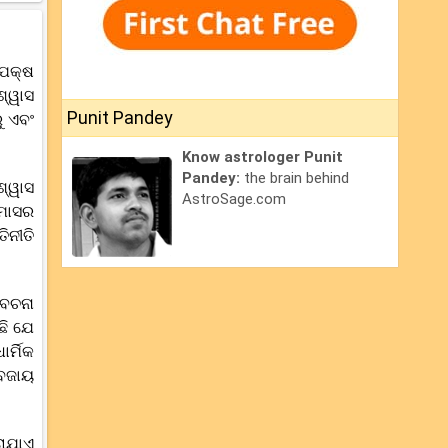
 ପକ୍ଷ
ଶ୍ୱାସ
Punit Pandey
ୁ ଏବଂ
Know astrologer Punit
Pandey:
the brain behind
ଶ୍ୱାସ
AstroSage.com
 ମାସର
ିନୀତି
ବେଚନା
ଛି ଯେ
ର୍ମିକ
 ବଜାୟ
ରାଯାଏ