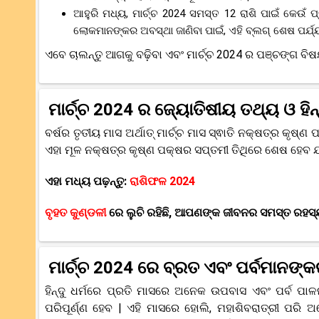
ଆହୁରି ମଧ୍ୟ, ମାର୍ଚ୍ଚ 2024 ସମସ୍ତ 12 ରାଶି ପାଇଁ କେଉ
ଲୋକମାନଙ୍କର ଅବସ୍ଥା ଜାଣିବା ପାଇଁ, ଏହି ବ୍ଲଗ୍ ଶେଷ ପର୍ଯ୍ୟ
ଏବେ ଚାଲନ୍ତୁ ଆଗକୁ ବଢ଼ିବା ଏବଂ ମାର୍ଚ୍ଚ 2024 ର ପଞ୍ଚଙ୍ଗ ବିଷ
ମାର୍ଚ୍ଚ 2024 ର ଜ୍ୟୋତିଷୀୟ ତଥ୍ୟ ଓ ହିନ
ବର୍ଷର ତୃତୀୟ ମାସ ଅର୍ଥାତ୍ ମାର୍ଚ୍ଚ ମାସ ସ୍ଵାତି ନକ୍ଷତ୍ର କୃ
ଏହା ମୂଳ ନକ୍ଷତ୍ର କୃଷ୍ଣ ପକ୍ଷର ସପ୍ତମୀ ତିଥିରେ ଶେଷ ହେବ ଯଥ
ଏହା ମଧ୍ୟ ପଢ଼ନ୍ତୁ:
ରାଶିଫଳ 2024
ବୃହତ କୁଣ୍ଡଳୀ
ରେ ଲୁଚି ରହିଛି, ଆପଣଙ୍କ ଜୀବନର ସମସ୍ତ ରହସ୍ୟ,
ମାର୍ଚ୍ଚ 2024 ରେ ବ୍ରତ ଏବଂ ପର୍ବମାନଙ୍କ
ହିନ୍ଦୁ ଧର୍ମରେ ପ୍ରତି ମାସରେ ଅନେକ ଉପବାସ ଏବଂ ପର୍ବ ପ
ପରିପୂର୍ଣ୍ଣ ହେବ | ଏହି ମାସରେ ହୋଲି, ମହାଶିବରାତ୍ରୀ ପରି 