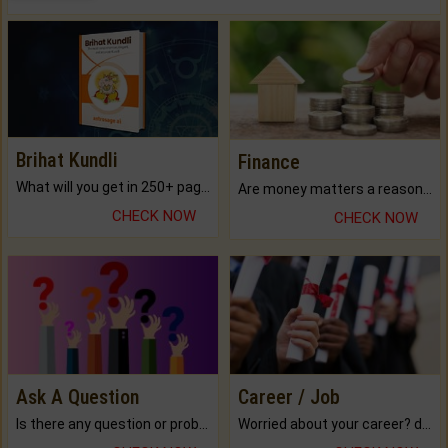
Brihat Kundli
Finance
What will you get in 250+ pages Colored Brihat Kundli.
Are money matters a reason for the dark-circles under your eyes?
CHECK NOW
CHECK NOW
Ask A Question
Career / Job
Is there any question or problem lingering.
Worried about your career? don't know what is.