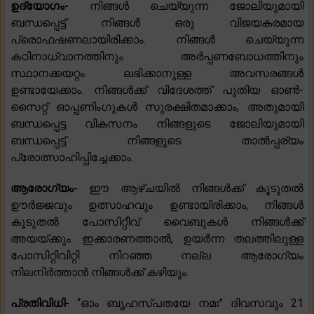
ഉദ്യോഗം-
നിങ്ങൾ ചെയ്യുന്ന ജോലിയുമായി
ബന്ധപ്പെട്ട് നിങ്ങൾ ഒരു വിജയകരമായ
പ്രൊഫഷണലായിരിക്കാം. നിങ്ങൾ ചെയ്യുന്ന
കഠിനാധ്വാനത്തിനും അർപ്പണബോധത്തിനും
സ്ഥാനക്കയറ്റം ലഭിക്കാനുള്ള അവസരങ്ങൾ
ഉണ്ടായേക്കാം. നിങ്ങൾക്ക് വിദേശത്ത് പുതിയ ഓൺ-
സൈറ്റ് ഓപ്പണിംഗുകൾ സുരക്ഷിതമാക്കാം, അതുമായി
ബന്ധപ്പെട്ട വികസനം നിങ്ങളുടെ ജോലിയുമായി
ബന്ധപ്പെട്ട് നിങ്ങളുടെ താൽപ്പര്യം
പ്രോത്സാഹിപ്പിച്ചേക്കാം.
ആരോഗ്യം-
ഈ ആഴ്‌ചയിൽ നിങ്ങൾക്ക് കൂടുതൽ
ഊർജ്ജവും ഉത്സാഹവും ഉണ്ടായിരിക്കാം, നിങ്ങൾ
കൂടുതൽ പോസിറ്റീവ് വൈബുകൾ നിങ്ങൾക്ക്
അയയ്ക്കും. ഇക്കാരണത്താൽ, ഉയർന്ന തലത്തിലുള്ള
പോസിറ്റിവിറ്റി നിറഞ്ഞ നല്ല ആരോഗ്യം
നിലനിർത്താൻ നിങ്ങൾക്ക് കഴിയും.
പ്രതിവിധി-
“ഓം ബൃഹസ്പതയേ നമഃ” ദിവസവും 21