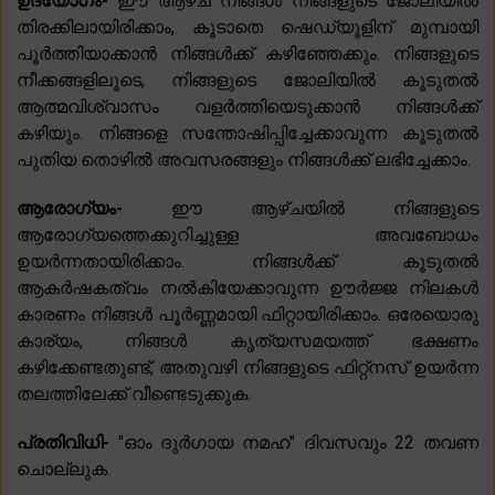
ഉദ്യോഗം-
ഈ ആഴ്ച നിങ്ങൾ നിങ്ങളുടെ ജോലിയിൽ
തിരക്കിലായിരിക്കാം, കൂടാതെ ഷെഡ്യൂളിന് മുമ്പായി
പൂർത്തിയാക്കാൻ നിങ്ങൾക്ക് കഴിഞ്ഞേക്കും. നിങ്ങളുടെ
നീക്കങ്ങളിലൂടെ, നിങ്ങളുടെ ജോലിയിൽ കൂടുതൽ
ആത്മവിശ്വാസം വളർത്തിയെടുക്കാൻ നിങ്ങൾക്ക്
കഴിയും. നിങ്ങളെ സന്തോഷിപ്പിച്ചേക്കാവുന്ന കൂടുതൽ
പുതിയ തൊഴിൽ അവസരങ്ങളും നിങ്ങൾക്ക് ലഭിച്ചേക്കാം.
ആരോഗ്യം-
ഈ ആഴ്ചയിൽ നിങ്ങളുടെ
ആരോഗ്യത്തെക്കുറിച്ചുള്ള അവബോധം
ഉയർന്നതായിരിക്കാം. നിങ്ങൾക്ക് കൂടുതൽ
ആകർഷകത്വം നൽകിയേക്കാവുന്ന ഊർജ്ജ നിലകൾ
കാരണം നിങ്ങൾ പൂർണ്ണമായി ഫിറ്റായിരിക്കാം. ഒരേയൊരു
കാര്യം, നിങ്ങൾ കൃത്യസമയത്ത് ഭക്ഷണം
കഴിക്കേണ്ടതുണ്ട്, അതുവഴി നിങ്ങളുടെ ഫിറ്റ്നസ് ഉയർന്ന
തലത്തിലേക്ക് വീണ്ടെടുക്കുക.
പ്രതിവിധി-
"ഓം ദുർഗായ നമഹ" ദിവസവും 22 തവണ
ചൊല്ലുക.