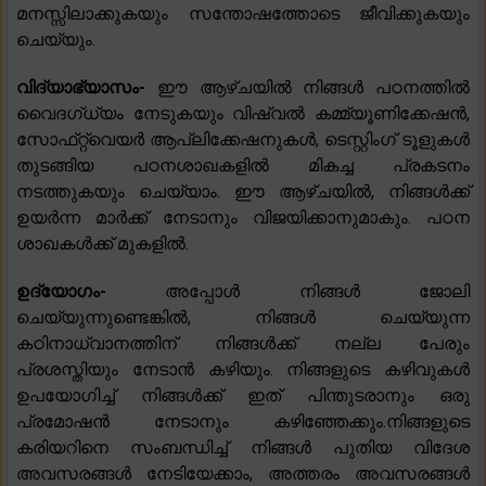
മനസ്സിലാക്കുകയും സന്തോഷത്തോടെ ജീവിക്കുകയും
ചെയ്യും.
വിദ്യാഭ്യാസം-
ഈ ആഴ്‌ചയിൽ നിങ്ങൾ പഠനത്തിൽ
വൈദഗ്ധ്യം നേടുകയും വിഷ്വൽ കമ്മ്യൂണിക്കേഷൻ,
സോഫ്‌റ്റ്‌വെയർ ആപ്ലിക്കേഷനുകൾ, ടെസ്റ്റിംഗ് ടൂളുകൾ
തുടങ്ങിയ പഠനശാഖകളിൽ മികച്ച പ്രകടനം
നടത്തുകയും ചെയ്യാം. ഈ ആഴ്‌ചയിൽ, നിങ്ങൾക്ക്
ഉയർന്ന മാർക്ക് നേടാനും വിജയിക്കാനുമാകും. പഠന
ശാഖകൾക്ക് മുകളിൽ.
ഉദ്യോഗം-
അപ്പോൾ നിങ്ങൾ ജോലി
ചെയ്യുന്നുണ്ടെങ്കിൽ, നിങ്ങൾ ചെയ്യുന്ന
കഠിനാധ്വാനത്തിന് നിങ്ങൾക്ക് നല്ല പേരും
പ്രശസ്തിയും നേടാൻ കഴിയും. നിങ്ങളുടെ കഴിവുകൾ
ഉപയോഗിച്ച് നിങ്ങൾക്ക് ഇത് പിന്തുടരാനും ഒരു
പ്രമോഷൻ നേടാനും കഴിഞ്ഞേക്കും.നിങ്ങളുടെ
കരിയറിനെ സംബന്ധിച്ച് നിങ്ങൾ പുതിയ വിദേശ
അവസരങ്ങൾ നേടിയേക്കാം, അത്തരം അവസരങ്ങൾ