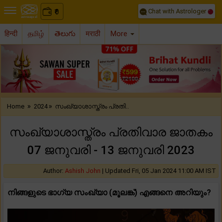
Chat with Astrologer
0
₹
हिन्दी
தமிழ்
తెలుగు
मराठी
More
Previous
Nex
»
»
Home
2024
സംഖ്യാശാസ്ത്രം പ്രതി..
സംഖ്യാശാസ്ത്രം പ്രതിവാര ജാതകം
07 ജനുവരി - 13 ജനുവരി 2023
Author:
Ashish John
|
Updated Fri, 05 Jan 2024 11:00 AM IST
നിങ്ങളുടെ ഭാഗ്യ സംഖ്യാ (മൂലങ്ക്) എങ്ങനെ അറിയും?