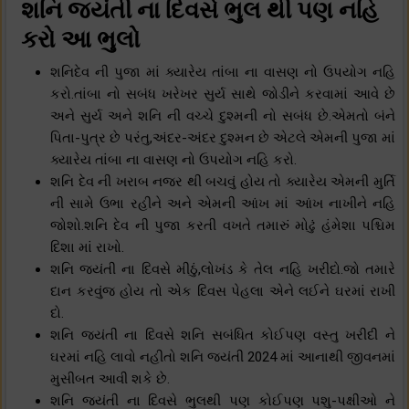
શનિ જયંતી ના દિવસે ભુલ થી પણ નહિ
કરો આ ભુલો
શનિદેવ ની પુજા માં ક્યારેય તાંબા ના વાસણ નો ઉપયોગ નહિ
કરો.તાંબા નો સબંધ ખરેખર સુર્ય સાથે જોડીને કરવામાં આવે છે
અને સુર્ય અને શનિ ની વચ્ચે દુશ્મની નો સબંધ છે.એમતો બંને
પિતા-પુત્ર છે પરંતુ,અંદર-અંદર દુશ્મન છે એટલે એમની પુજા માં
ક્યારેય તાંબા ના વાસણ નો ઉપયોગ નહિ કરો.
શનિ દેવ ની ખરાબ નજર થી બચવું હોય તો ક્યારેય એમની મુર્તિ
ની સામે ઉભા રહીને અને એમની આંખ માં આંખ નાખીને નહિ
જોશો.શનિ દેવ ની પુજા કરતી વખતે તમારું મોઢું હંમેશા પશ્ચિમ
દિશા માં રાખો.
શનિ જયંતી ના દિવસે મીઠું,લોખંડ કે તેલ નહિ ખરીદો.જો તમારે
દાન કરવુંજ હોય તો એક દિવસ પેહલા એને લઈને ઘરમાં રાખી
દો.
શનિ જયંતી ના દિવસે શનિ સબંધિત કોઈપણ વસ્તુ ખરીદી ને
ઘરમાં નહિ લાવો નહીતો શનિ જયંતી 2024 માં આનાથી જીવનમાં
મુસીબત આવી શકે છે.
શનિ જયંતી ના દિવસે ભુલથી પણ કોઈપણ પશુ-પક્ષીઓ ને