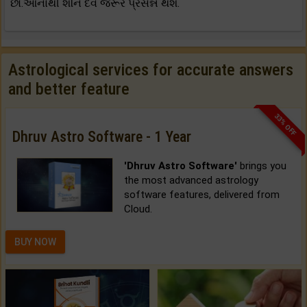
છો.આનાથી શનિ દેવ જરૂર પ્રસન્ન થશે.
Astrological services for accurate answers
and better feature
33% OFF
Dhruv Astro Software - 1 Year
'Dhruv Astro Software'
brings you
the most advanced astrology
software features, delivered from
Cloud.
BUY NOW