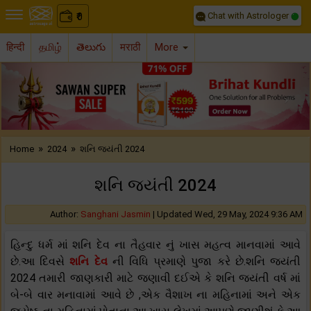
Chat with Astrologer
0
₹
हिन्दी
தமிழ்
తెలుగు
मराठी
More
Previous
Nex
»
»
Home
2024
શનિ જયંતી 2024
શનિ જયંતી 2024
Author:
Sanghani Jasmin
|
Updated Wed, 29 May, 2024 9:36 AM
હિન્દુ ધર્મ માં શનિ દેવ ના તૈહવાર નું ખાસ મહત્વ માનવામાં આવે
છે.આ દિવસે
શનિ દેવ
ની વિધિ પ્રમાણે પુજા કરે છે.શનિ જયંતી
2024 તમારી જાણકારી માટે જણાવી દઈએ કે શનિ જયંતી વર્ષ માં
બે-બે વાર મનાવામાં આવે છે ,એક વૈશાખ ના મહિનામાં અને એક