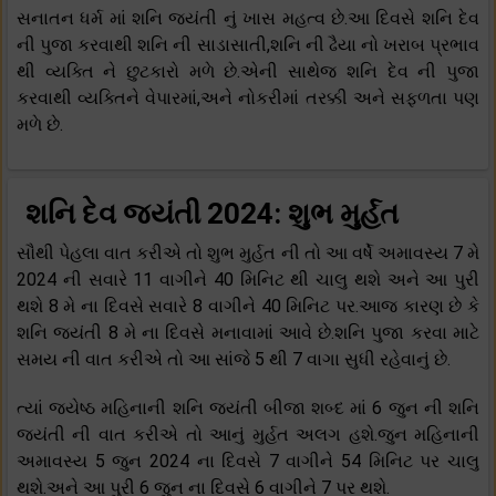
સનાતન ધર્મ માં શનિ જયંતી નું ખાસ મહત્વ છે.આ દિવસે શનિ દેવ
ની પુજા કરવાથી શનિ ની સાડાસાતી,શનિ ની ઢૈયા નો ખરાબ પ્રભાવ
થી વ્યક્તિ ને છુટકારો મળે છે.એની સાથેજ શનિ દેવ ની પુજા
કરવાથી વ્યક્તિને વેપારમાં,અને નોકરીમાં તરક્કી અને સફળતા પણ
મળે છે.
શનિ દેવ જયંતી 2024: શુભ મુર્હત
સૌથી પેહલા વાત કરીએ તો શુભ મુર્હત ની તો આ વર્ષે અમાવસ્ય 7 મે
2024 ની સવારે 11 વાગીને 40 મિનિટ થી ચાલુ થશે અને આ પુરી
થશે 8 મે ના દિવસે સવારે 8 વાગીને 40 મિનિટ પર.આજ કારણ છે કે
શનિ જયંતી 8 મે ના દિવસે મનાવામાં આવે છે.શનિ પુજા કરવા માટે
સમય ની વાત કરીએ તો આ સાંજે 5 થી 7 વાગા સુધી રહેવાનું છે.
ત્યાં જ્યેષ્ઠ મહિનાની શનિ જયંતી બીજા શબ્દ માં 6 જુન ની શનિ
જયંતી ની વાત કરીએ તો આનું મુર્હત અલગ હશે.જુન મહિનાની
અમાવસ્ય 5 જુન 2024 ના દિવસે 7 વાગીને 54 મિનિટ પર ચાલુ
થશે.અને આ પુરી 6 જુન ના દિવસે 6 વાગીને 7 પર થશે.