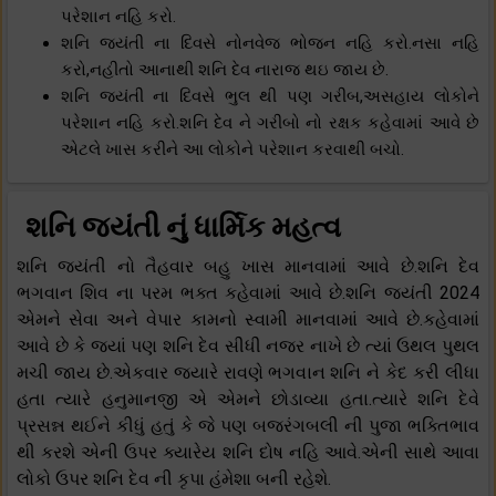
પરેશાન નહિ કરો.
શનિ જયંતી ના દિવસે નોનવેજ ભોજન નહિ કરો.નસા નહિ
કરો,નહીતો આનાથી શનિ દેવ નારાજ થઇ જાય છે.
શનિ જયંતી ના દિવસે ભુલ થી પણ ગરીબ,અસહાય લોકોને
પરેશાન નહિ કરો.શનિ દેવ ને ગરીબો નો રક્ષક કહેવામાં આવે છે
એટલે ખાસ કરીને આ લોકોને પરેશાન કરવાથી બચો.
શનિ જયંતી નું ધાર્મિક મહત્વ
શનિ જયંતી નો તૈહવાર બહુ ખાસ માનવામાં આવે છે.શનિ દેવ
ભગવાન શિવ ના પરમ ભક્ત કહેવામાં આવે છે.શનિ જયંતી 2024
એમને સેવા અને વેપાર કામનો સ્વામી માનવામાં આવે છે.કહેવામાં
આવે છે કે જ્યાં પણ શનિ દેવ સીધી નજર નાખે છે ત્યાં ઉથલ પુથલ
મચી જાય છે.એકવાર જયારે રાવણે ભગવાન શનિ ને કેદ કરી લીધા
હતા ત્યારે હનુમાનજી એ એમને છોડાવ્યા હતા.ત્યારે શનિ દેવે
પ્રસન્ન થઈને કીધું હતું કે જે પણ બજરંગબલી ની પુજા ભક્તિભાવ
થી કરશે એની ઉપર ક્યારેય શનિ દોષ નહિ આવે.એની સાથે આવા
લોકો ઉપર શનિ દેવ ની કૃપા હંમેશા બની રહેશે.