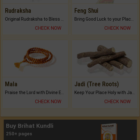
Rudraksha
Feng Shui
Original Rudraksha to Bless Your Way.
Bring Good Luck to your Place with Feng Shui.
CHECK NOW
CHECK NOW
Mala
Jadi (Tree Roots)
Praise the Lord with Divine Energies of Mala.
Keep Your Place Holy with Jadi.
CHECK NOW
CHECK NOW
Buy Brihat Kundli
250+ pages