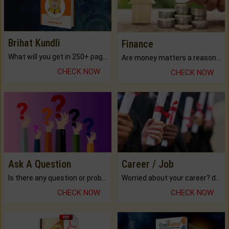
Brihat Kundli
Finance
What will you get in 250+ pages Colored Brihat Kundli.
Are money matters a reason for the dark-circles under your eyes?
CHECK NOW
CHECK NOW
Ask A Question
Career / Job
Is there any question or problem lingering.
Worried about your career? don't know what is.
CHECK NOW
CHECK NOW