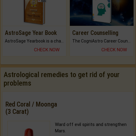
AstroSage Year Book
Career Counselling
AstroSage Yearbook is a channel to fulfill your dreams and destiny.
The CogniAstro Career Counselling Report is the most comprehensive report available on this topic.
CHECK NOW
CHECK NOW
Astrological remedies to get rid of your
problems
Red Coral / Moonga
(3 Carat)
Ward off evil spirits and strengthen
Mars.