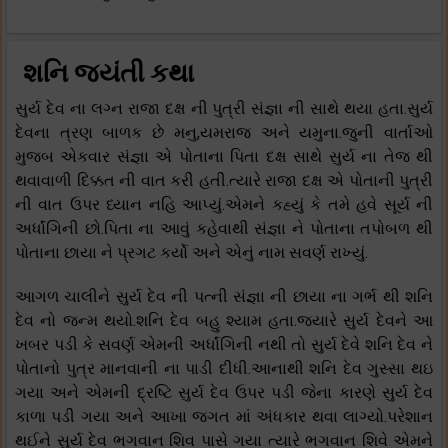
શનિ જયંતી કથા
સુર્ય દેવ ના લગ્ન રાજા દક્ષ ની પુત્રી સંજ્ઞા ની સાથે થયા હતા.સુર્ય
દેવના ત્રણ બાળક છે મનુ,યમરાજ અને યમુના.જુની વાર્તાઓ
મુજબ એકવાર સંજ્ઞા એ પોતાના પિતા દક્ષ સાથે સુર્ય ના તેજ થી
થવાવાળી દિક્કત ની વાત કરી હતી.ત્યારે રાજા દક્ષ એ પોતાની પુત્રી
ની વાત ઉપર ધ્યાન નહિ આપ્યું.એમને કહ્યું કે તમે હવે સૂર્ય ની
અર્ધાંગિની છો.પિતા ના આવું કહેવાથી સંજ્ઞા ને પોતાના તપોબળ થી
પોતાના છાયા ને પ્રગટ કર્યો અને એનું નામ સવર્ણ રાખ્યું.
આગળ ચાલીને સુર્ય દેવ ની પત્ની સંજ્ઞા ની છાયા ના ગર્ભ થી શનિ
દેવ નો જન્મ થયો.શનિ દેવ બહુ શ્યામ હતા.જયારે સુર્ય દેવને આ
ખબર પડી કે સવર્ણ એમની અર્ધાંગિની નથી તો સુર્ય દેવે શનિ દેવ ને
પોતાનો પુત્ર માનવાની ના પાડી દીધી.આનાથી શનિ દેવ ગુસ્સા થઇ
ગયા અને એમની દ્રષ્ટિ સુર્ય દેવ ઉપર પડી જેના કારણે સુર્ય દેવ
કાળા પડી ગયા અને આખા જગત માં અંધકાર થવા લાગ્યો.પરેશાન
થઈને સુર્ય દેવ ભગવાન શિવ પાસે ગયા ત્યારે ભગવાન શિવે એમને