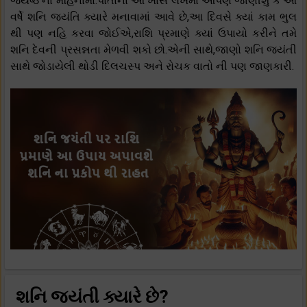
જ્યેષ્ઠ ના મહિનામાં.પોતાના આ ખાસ લેખમાં આપણે જાણીશું કે આ
વર્ષે શનિ જયંતિ ક્યારે મનાવામાં આવે છે,આ દિવસે ક્યાં કામ ભુલ
થી પણ નહિ કરવા જોઈએ,રાશિ પ્રમાણે ક્યાં ઉપાયો કરીને તમે
શનિ દેવની પ્રસન્નતા મેળવી શકો છો.એની સાથે,જાણો શનિ જયંતી
સાથે જોડાયેલી થોડી દિલચસ્પ અને રોચક વાતો ની પણ જાણકારી.
શનિ જયંતી ક્યારે છે?