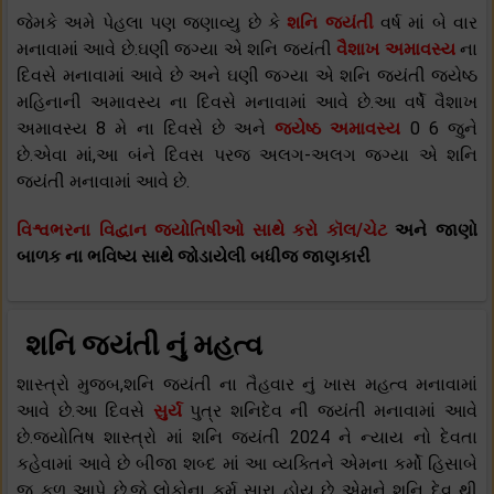
જેમકે અમે પેહલા પણ જણાવ્યુ છે કે
શનિ જયંતી
વર્ષ માં બે વાર
મનાવામાં આવે છે.ઘણી જગ્યા એ શનિ જયંતી
વૈશાખ અમાવસ્ય
ના
દિવસે મનાવામાં આવે છે અને ઘણી જગ્યા એ શનિ જયંતી જ્યેષ્ઠ
મહિનાની અમાવસ્ય ના દિવસે મનાવામાં આવે છે.આ વર્ષે વૈશાખ
અમાવસ્ય 8 મે ના દિવસે છે અને
જ્યેષ્ઠ અમાવસ્ય
0 6 જુને
છે.એવા માં,આ બંને દિવસ પરજ અલગ-અલગ જગ્યા એ શનિ
જયંતી મનાવામાં આવે છે.
વિશ્વભરના વિદ્વાન જ્યોતિષીઓ સાથે કરો કૉલ/ચેટ
અને જાણો
બાળક ના ભવિષ્ય સાથે જોડાયેલી બધીજ જાણકારી
શનિ જયંતી નું મહત્વ
શાસ્ત્રો મુજબ,શનિ જયંતી ના તૈહવાર નું ખાસ મહત્વ મનાવામાં
આવે છે.આ દિવસે
સુર્ય
પુત્ર શનિદેવ ની જયંતી મનાવામાં આવે
છે.જ્યોતિષ શાસ્ત્રો માં શનિ જયંતી 2024 ને ન્યાય નો દેવતા
કહેવામાં આવે છે બીજા શબ્દ માં આ વ્યક્તિને એમના કર્મો હિસાબે
જ ફળ આપે છે.જે લોકોના કર્મ સારા હોય છે એમને શનિ દેવ થી