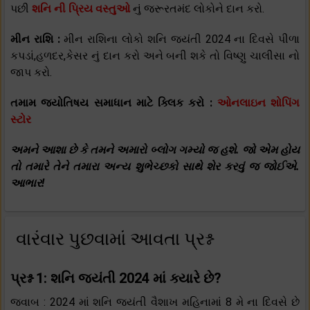
પછી
શનિ ની પ્રિય વસ્તુઓ
નું જરૂરતમંદ લોકોને દાન કરો.
મીન રાશિ :
મીન રાશિના લોકો શનિ જયંતી 2024 ના દિવસે પીળા
કપડાં,હળદર,કેસર નું દાન કરો અને બની શકે તો વિષ્ણુ ચાલીસા નો
જાપ કરો.
તમામ જ્યોતિષય સમાધાન માટે ક્લિક કરો :
ઓનલાઇન શોપિંગ
સ્ટોર
અમને આશા છે કે તમને અમારો બ્લોગ ગમ્યો જ હશે. જો એમ હોય
તો તમારે તેને તમારા અન્ય શુભેચ્છકો સાથે શેર કરવું જ જોઈએ.
આભાર!
વારંવાર પુછવામાં આવતા પ્રશ્ન
પ્રશ્ન 1: શનિ જયંતી 2024 માં ક્યારે છે?
જવાબ : 2024 માં શનિ જયંતી વૈશાખ મહિનામાં 8 મે ના દિવસે છે