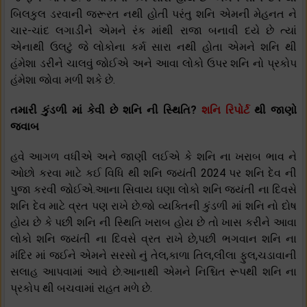
બિલકુલ ડરવાની જરૂરત નથી હોતી પરંતુ શનિ એમની મેહનત ને
ચાર-ચાંદ લગાડીને એમને રંક માંથી રાજા બનાવી દયે છે ત્યાં
એનાથી ઉલટું જે લોકોના કર્મ સારા નથી હોતા એમને શનિ થી
હંમેશા ડરીને ચાલવું જોઈએ અને આવા લોકો ઉપર શનિ નો પ્રકોપ
હંમેશા જોવા મળી શકે છે.
તમારી કુંડળી માં કેવી છે શનિ ની સ્થિતિ?
શનિ રિપોર્ટ
થી જાણો
જવાબ
હવે આગળ વધીએ અને જાણી લઈએ કે શનિ ના ખરાબ ભાવ ને
ઓછો કરવા માટે કઈ વિધિ થી શનિ જયંતી 2024 પર શનિ દેવ ની
પુજા કરવી જોઈએ.આના સિવાય ઘણા લોકો શનિ જયંતી ના દિવસે
શનિ દેવ માટે વ્રત પણ રાખે છે.જો વ્યક્તિની કુંડળી માં શનિ નો દોષ
હોય છે કે પછી શનિ ની સ્થિતિ ખરાબ હોય છે તો ખાસ કરીને આવા
લોકો શનિ જયંતી ના દિવસે વ્રત રાખે છે,પછી ભગવાન શનિ ના
મંદિર માં જઈને એમને સરસો નું તેલ,કાળા તિલ,લીલા ફુલ,ચડાવાની
સલાહ આપવામાં આવે છે.આનાથી એમને નિશ્ચિત રૂપથી શનિ ના
પ્રકોપ થી બચવામાં રાહત મળે છે.