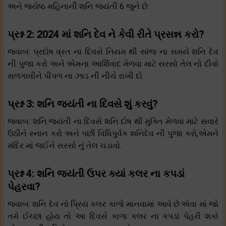
અને જ્યેષ્ઠ મહિનાની શનિ જયંતી 6 જુને છે.
પ્રશ્ન 2: 2024 માં શનિ દેવ ને કેવી રીતે પ્રસન્ન કરો?
જવાબ: પ્રદોષ વ્રત ના દિવસે નિયમ થી સાંજ ના સમયે શનિ દેવ
ની પુજા કરો અને એમના આર્શિવાદ મેળવા માટે સરસો તેલ નો દીવો
સળગાવીને પીપળ ના ઝાડ ની નીચે રાખી દો.
પ્રશ્ન 3: શનિ જયંતી ના દિવસે શું કરવું?
જવાબ: શનિ જયંતી ના દિવસે શનિ દોષ થી મુક્તિ મેળવા માટે સવારે
ઉઠીને સ્નાન કરો અને પછી વિધિપુર્વક શનિદેવ ની પુજા કરો,એમને
મંદિર માં જઈને સરસો નું તેલ ચડાવો.
પ્રશ્ન 4: શનિ જયંતી ઉપર ક્યાં કલર ના કપડાં
પેહરવા?
જવાબ: શનિ દેવ નો પ્રિય કલર કાળો માનવામાં આવે છે.એવા માં જો
તમે ઈચ્છા હોય તો આ દિવસે કાળા કલર ના કપડાં પેહરી શકો