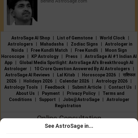
behind AstroSage.com
AstroSage AI Shop
|
List of Gemstone
|
World Clock
|
Astrologers
|
Mahadasha
|
Zodiac Signs
|
Astrologer in
Noida
|
Free Kundli Match
|
Free Kundli
|
Moon Sign
Horoscope
|
KP Astrology
|
Press
|
AstroSage AI #1 Indian AI
App
|
Global Media Spotlight: AstroSage AI’s Breakthrough AI
Astrologer
|
10 Crore Question Answered By AI Astrologers
|
AstroSage AI Reviews
|
Lal Kitab
|
Horoscope 2026
|
राशिफल
2026
|
Holidays 2026
|
Calendar 2026
|
Astrology 2026
|
Astrology Tools
|
Feedback
|
Submit Article
|
Contact Us
|
About Us
|
Payment
|
Privacy Policy
|
Terms and
Conditions
|
Support
|
Jobs@AstroSage
|
Astrologer
Registration
Online Consultation
See AstroSage in...
Talk to Astrologers
|
Chat with Astrologer
|
Online Astrology
Talk To
Chat With
Consultation
|
Marriage Astrologers
|
Tarot Readers
|