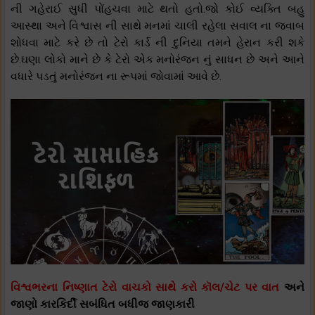
ની ગહેરાઈ સુધી પોંહચવા માટે થતો હતો.જો કોઈ વ્યક્તિ બહુ
આસ્થા અને વિશ્વાસ ની સાથે મનમાં ચાલી રહેલા સવાલ ના જવાબ
શોધવા માટે કરે છે તો ટેરો કાર્ડ ની દુનિયા તમને હેરાન કરી શકે
છે.ઘણા લોકો માને છે કે ટેરો એક મનોરંજન નું સાધન છે અને આને
વધારે પડતું મનોરંજન ના રૂપમાં જોવામાં આવે છે.
વિશ્વભરના નિષ્ણાત ટેરો વાચકો સાથે કરો કૉલ/ચેટ પર વાત
અને
જાણો કારકિર્દી સબંધિત બધીજ જાણકારી