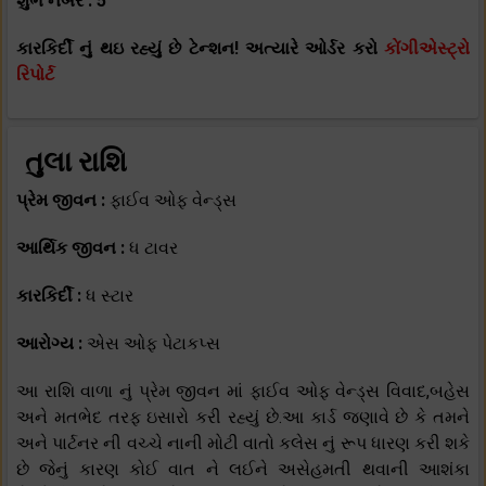
શુભ નંબર : 5
કારકિર્દી નું થઇ રહ્યું છે ટેન્શન! અત્યારે ઓર્ડર કરો
કોંગીએસ્ટ્રો
રિપોર્ટ
તુલા રાશિ
પ્રેમ જીવન :
ફાઈવ ઓફ વેન્ડ્સ
આર્થિક જીવન :
ધ ટાવર
કારકિર્દી :
ધ સ્ટાર
આરોગ્ય :
એસ ઓફ પેટાકપ્સ
આ રાશિ વાળા નું પ્રેમ જીવન માં ફાઈવ ઓફ વેન્ડ્સ વિવાદ,બહેસ
અને મતભેદ તરફ ઇસારો કરી રહ્યું છે.આ કાર્ડ જણાવે છે કે તમને
અને પાર્ટનર ની વચ્ચે નાની મોટી વાતો કલેસ નું રૂપ ધારણ કરી શકે
છે જેનું કારણ કોઈ વાત ને લઈને અસેહમતી થવાની આશંકા