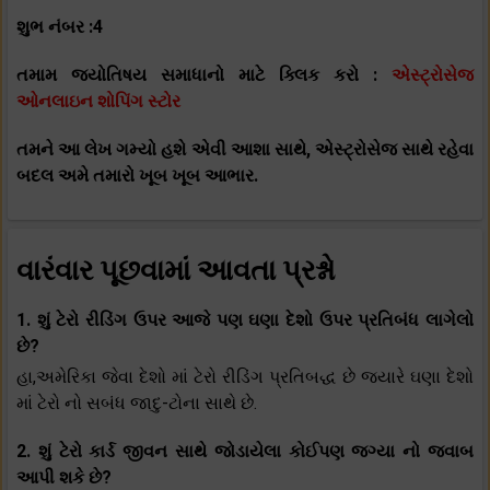
શુભ નંબર :4
તમામ જ્યોતિષય સમાધાનો માટે ક્લિક કરો :
એસ્ટ્રોસેજ
ઓનલાઇન શોપિંગ સ્ટોર
તમને આ લેખ ગમ્યો હશે એવી આશા સાથે, એસ્ટ્રોસેજ સાથે રહેવા
બદલ અમે તમારો ખૂબ ખૂબ આભાર.
વારંવાર પૂછવામાં આવતા પ્રશ્નો
1. શું ટેરો રીડિંગ ઉપર આજે પણ ઘણા દેશો ઉપર પ્રતિબંધ લાગેલો
છે?
હા,અમેરિકા જેવા દેશો માં ટેરો રીડિંગ પ્રતિબદ્ધ છે જયારે ઘણા દેશો
માં ટેરો નો સબંધ જાદુ-ટોના સાથે છે.
2. શું ટેરો કાર્ડ જીવન સાથે જોડાયેલા કોઈપણ જગ્યા નો જવાબ
આપી શકે છે?