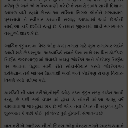
મળેલું છે અને એ ભવિષ્યવાણી કરે છે કે તમારો સબંધ સાચી દિશા માં
આગળ વધી રહ્યો છે.ત્યાં,આ રાશિના સિંગલ લોકોને મળવાવાળા
પ્રસ્તાવો ને સ્વીકાર કરવાની સલાહ આપવામાં આવે છે.એની
સાથે,આ કાર્ડ દર્શાવી રહ્યું છે કે તમારા જીવનમાં થોડી સકારાત્મક
વસ્તુઓ થઇ શકે છે.
આર્થિક જીવન માં પેજ ઓફ કપ્સ તમારા માટે શુભ સમાચાર લઈને
આવી શકે છે.પરંતુ,આ અઠવાડિયે તમને પૈસા સાથે સબંધિત કોઈપણ
નિર્ણય જલ્દબાજી માં લેવાથી બચવું જોઈએ અને કોઈપણ નિર્ણય
પર આવતા પેહલા સારી રીતે સોચ-વિચાર કરવો જોઈએ.આ
દરમિયાન તમે જોખમ ઉઠાવાથી બચો અને કોઈપણ રોકાણ વિચાર-
વિમર્શ કર્યા પછીજ કરો.
કારકિર્દી ની વાત કરીએ,તોથ્રી ઓફ કપ્સ જીત તરફ સંકેત આપી
રહ્યું છે પછી ભલે વેપાર માં હોય કે નોકરી માં.આ આખું વર્ષ
ચાલવાવાળો જશ્ન હોય શકે છે જે એક નવા વેપાર ની સફળતાપુર્વક
શુરુઆત કે પછી કોઈ પ્રોજેક્ટ પુરો હોવાની સંભાવના છે.
વાત કરીએ આરોગ્ય ની,તો સિક્સ ઓફ વેન્ડ્સ તમને સ્વસ્થ થવા કે