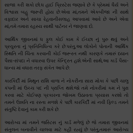
સાજા કરી શકો છો.ધ હાઈ પ્રિસ્ટેસ જણાવે છે કે પ્રેમમાં ધૈર્ય અને
વિશ્વાસ બહુ જરૂરી હોય છે.એવા માં,તમને એકબીજા ની સાથે
વફાદાર અને સાચા રેહવાનીસલાહ આપવામાં આવે છે અને એવા
માં,તમે તમારા રહસ્ય સાથી પાર્ટનર ને જાણવા દો.
આર્થિક જીવનમાં ધ ફુલ કોઈ કામ કે ઈચ્છા નું પુરુ થવું અને
પ્રચુરતા નું પ્રતિનિધિત્વ કરે છે.પરંતુ,આ લોકોને પોતાની આર્થિક
સ્થિતિ ની ચિંતા કરવાની કોઈ જરૂરત નથી કારણકે તમારું ધ્યાન
પૈસા-સંપદા ને વધારવા ઉપર કેન્દ્રિત હશે.એની સાથે,આ કાર્ડ પૈસા-
ધાન્ય માં વધારા તરફ સંકેત આપે છે.
કારકિર્દી માં મિથુન રાશિ વાળા ને નોકરીના સારા મોકા કે પછી ચાલુ
કંપની માં ઉચ્ચ પદ ની પ્રાપ્તિ થશે.જો તમે નોકરીમાં કમ ને પુરા
કરવા માટે કોઈપણ પ્રકારના જોખમ ઉઠાવતા પ્રયાસ કરશો તો
તમને ઉન્નતિ ના રસ્તા મળશે કે પછી કારકિર્દી માં નવી ફિલ્ડ તમને
સંતુષ્ટિ દેવાનું કામ કરી શકે છે.
આરોગ્ય માં તમને જસ્ટિસ નું કાર્ડ મળેલું છે જે તમારા જીવનમાં
સંતુલન બનાવીને ચાલવા માટે કહી રહ્યું છે પરંતુ,તમારું આરોગ્ય