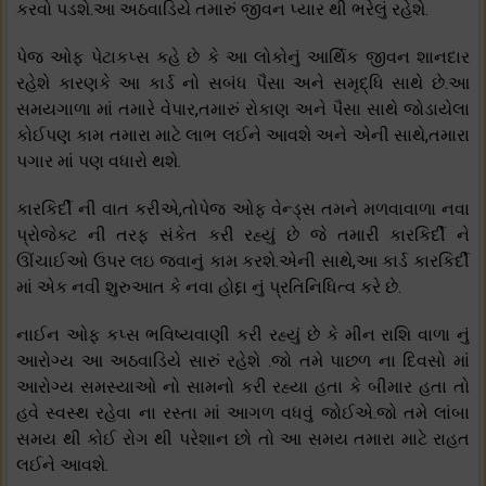
કરવો પડશે.આ અઠવાડિયે તમારું જીવન પ્યાર થી ભરેલું રહેશે.
પેજ ઓફ પેટાકપ્સ કહે છે કે આ લોકોનું આર્થિક જીવન શાનદાર
રહેશે કારણકે આ કાર્ડ નો સબંધ પૈસા અને સમૃદ્ધિ સાથે છે.આ
સમયગાળા માં તમારે વેપાર,તમારું રોકાણ અને પૈસા સાથે જોડાયેલા
કોઈપણ કામ તમારા માટે લાભ લઈને આવશે અને એની સાથે,તમારા
પગાર માં પણ વધારો થશે.
કારકિર્દી ની વાત કરીએ,તોપેજ ઓફ વેન્ડ્સ તમને મળવાવાળા નવા
પ્રોજેક્ટ ની તરફ સંકેત કરી રહ્યું છે જે તમારી કારકિર્દી ને
ઊંચાઈઓ ઉપર લઇ જવાનું કામ કરશે.એની સાથે,આ કાર્ડ કારકિર્દી
માં એક નવી શુરુઆત કે નવા હોદ્દા નું પ્રતિનિધિત્વ કરે છે.
નાઈન ઓફ કપ્સ ભવિષ્યવાણી કરી રહ્યું છે કે મીન રાશિ વાળા નું
આરોગ્ય આ અઠવાડિયે સારું રહેશે .જો તમે પાછળ ના દિવસો માં
આરોગ્ય સમસ્યાઓ નો સામનો કરી રહ્યા હતા કે બીમાર હતા તો
હવે સ્વસ્થ રહેવા ના રસ્તા માં આગળ વધવું જોઈએ.જો તમે લાંબા
સમય થી કોઈ રોગ થી પરેશાન છો તો આ સમય તમારા માટે રાહત
લઈને આવશે.