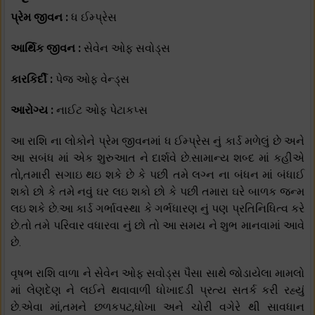
પ્રેમ જીવન :
ધ ઈમ્પ્રેસ
આર્થિક જીવન :
સેવેન ઓફ સવોડ્સ
કારકિર્દી :
પેજ ઓફ વેન્ડ્સ
આરોગ્ય :
નાઈટ ઓફ પેટાકપ્સ
આ રાશિ ના લોકોને પ્રેમ જીવનમાં ધ ઈમ્પ્રેસ નું કાર્ડ મળેલું છે અને
આ સબંધ માં એક શુરુઆત ને દાર્શવે છે.સામાન્ય શબ્દ માં કહીએ
તો,તમારી સગાઇ થઇ શકે છે કે પછી તમે લગ્ન ના બંધન માં બંધાઈ
શકો છો કે તમે નવું ઘર લઇ શકો છો કે પછી તમારા ઘરે બાળક જન્મ
લઇ શકે છે.આ કાર્ડ ગર્ભાવસ્થા કે ગર્ભધારણ નું પણ પ્રતિનિધિત્વ કરે
છે.તો તમે પરિવાર વધારવા નું છો તો આ સમય ને શુભ માનવામાં આવે
છે.
વૃષભ રાશિ વાળા ને સેવેન ઓફ સવોડ્સ પૈસા સાથે જોડાયેલા મામલો
માં લેણદેણ ને લઈને થવાવાળી ધોખાદડી પ્રત્ય સતર્ક કરી રહ્યું
છે.એવા માં,તમને છળકપટ,ધોખા અને ચોરી વગેરે થી સાવધાન