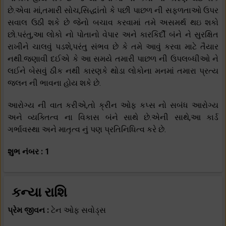
છે.એવા માં,તમારી સોચ,સિદ્ધાંતો કે પછી પાછળ ની સફળતાઓ ઉપર
સવાલ ઉઠી શકે છે જેનો બચાવ કરવામાં તમે અસમર્થ થઇ શકો
છો.પરંતુ,આ લોકો નો પોતાનો વેપાર અને કારકિર્દી બંને ને સુરક્ષિત
રાખીને ચાલવું પડશે,પરંતુ સંભવ છે કે તમે આવું કરવા માટે તૈયાર
નથી.જણાવી દઈએ કે આ સમયે તમારી પાછળ ની ઉપલબ્ધીઓ ને
લઈને બેસવું ઠીક નથી કારણકે થોડા લોકોના મનમાં તમારા પ્રત્ય
જલન ની ભાવના હોય શકે છે.
આરોગ્ય ની વાત કરીએ,તો ક્રીન ઓફ કપ્સ નો સબંધ આરોગ્ય
અને વ્યક્તિત્વ ના વિકાસ બંને સાથે છે.એની સાથે,આ કાર્ડ
ગર્ભાવસ્થા અને માતૃત્વ નું પણ પ્રતિનિધિત્વ કરે છે.
શુભ નંબર : 1
કન્યા રાશિ
પ્રેમ જીવન :
ટેન ઓફ સવોડ્સ