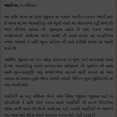
આરોગ્ય :
ધ ચેરિયટ
આ રાશિ વાળા ના પ્રેમ જીવન માં તમારું અતીત દસ્તક આપી શકે
છે.એવા માં,આ અઠવાડિયું તમે જુની યાદો માં ખોવાયેલા રહી શકો છો
અને વીતેલા સમય ની ખુશનુમા યાદો ને યાદ કરતા જોવા
મળશે.એની સાથે,આ લોકો સાથી ની સાથે સબંધ માં કમ્ફર્ટેબલ
નજર આવશે કે પછી જુના પાર્ટનર ની પાસે ફરીથી સબંધ માં આવી
શકો છો.
આર્થિક જીવન માં ટેન ઓફ પેટાકપ્સ ને શુભ કાર્ડ માનવામાં આવે
છે.આ અઠવાડિયું તમને સકારાત્મક પરિણામો ની પ્રાપ્તિ ની સાથે
સાથે સુખ-સમૃદ્ધિ પણ મળશે.એવા માં,તમે સારી માત્રા માં પૈસા
કમાવા માં સક્ષમ હસો જેના કારણે તમારી ભૌતિક સુખ સુવિધાઓ માં
પણ વધારો થશે.
કારકિર્દી માં ધનુ રાશિના લોકો એક સ્થિર જીવન જીવવા માટે બે
નોકરીઓ કે પછી એક કરતા વધારે કારકિર્દી ની વચ્ચે ઉલઝેલા
જોવા મળી શકો છો.એની સાથે,આ કાર્ડ તમારી કારકિર્દી ને આગળ
લઇ જવા માટે થોડા વધારે પ્રયાસ કરવા માટે કહી રહ્યું છે.