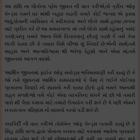
આ રાશિ ના લોકોના પ્રેમ જીવન ની વાત કરીએ,તો ક્રીન ઓફ
વેન્ડ્સ તમને ઘર માંથી બહાર કાઢતી વખતે કોઈ જગ્યા એ ફરવા
જવું,પોતાની ખાસિયત ને સ્વીકારવા અને લોકો સાથે હરવા-,મળવા
માટે પ્રરિત કરે છે.આ સમયગાળા માં તમે લોકો સાથે રહેવાનું પસંદ
કરશે,પરંતુ તમારે આના વિશે વિચારવાનું છોડવું પડશે કે તમે કેવા
લાગી રહ્યા છો કે તમારા વિશે બીજા શું વિચારે છે.એની સાથે,તમે
સાહસ અને આત્મવિશ્વાસ થી ભરેલા રેહશો અને એવા માં,તમે
જીવનમાં આગળ વધશો.
આર્થિક જીવનમાં ફાઈવ ઓફ સવોડ્સ ભવિષ્યવાણી કરી રહ્યું છે કે
જો તમે જીવનમાં આર્થિક સમસ્યાઓ કે પૈસા ને લઈને કોઈપણ
પ્રકારના વિવાદો નો સામનો કરી રહ્યા છે,તો હવે તમને આનાથી
રાહત મળશે.જો તમે કોઈ એવા વ્યકતિના સંપર્ક માં છો જે તમારી
પાસે થી પૈસા કમાવા માટે તમારો ઉપયોગ કરી શકે છે કે પછી એમને
નકારાત્મક પરિણામ નો સામનો કરવો પડી શકે છે.
કારકિર્દી ની વાત કરીએ તોસેવેન ઓફ વેન્ડ્સ બતાવી રહ્યું છે કે
સિંહ રાશિ વાળા દ્વારા પોતાના બચાવ માટે કરવામાં આવેલા પ્રયાસો
નાકામ હોય શકે છે જે યોજનાઓ ની કમી ના કારણે થઇ શકે