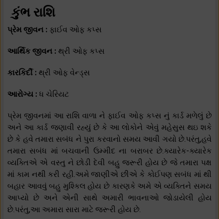
કુંભ રાશિ
પ્રેમ જીવન :
ફાઈવ ઓફ કપ્સ
આર્થિક જીવન :
થ્રી ઓફ કપ્સ
કારકિર્દી :
થ્રી ઓફ વેન્ડ્સ
આરોગ્ય :
ધ ચેરિયટ
પ્રેમ જીવનમાં આ રાશિ વાળા ને ફાઈવ ઓફ કપ્સ નું કાર્ડ મળેલું છે
અને આ કાર્ડ જણાવી રહ્યું છે કે આ લોકોને એવું મહેસુસ થઇ શકે
છે કે હવે તમારા સબંધ ને પુરા કરવાનો સમય આવી ગયો છે.પરંતુ,હવે
તમારા સબંધ માં બચવાની ઉમ્મીદ ના બરાબર છે.ક્યારેક-ક્યારેક
વ્યક્તિએ એ વસ્તુ ને છોડી દેવી બહુ જરૂરી હોય છે જે તમારા પક્ષ
માં કામ નથી કરી રહી.અમે જાણીએ છીએ કે કોઈપણ સબંધ માં થી
બહાર આવવું બહુ મુશ્કિલ હોય છે કારણકે અમે એ વ્યક્તિને સમય
આપ્યો છે અને એની સાથે અમારી ભાવનાઓ જોડાયેલી હોય
છે.પરંતુ,આ અમારા સારા માટે જરૂરી હોય છે.