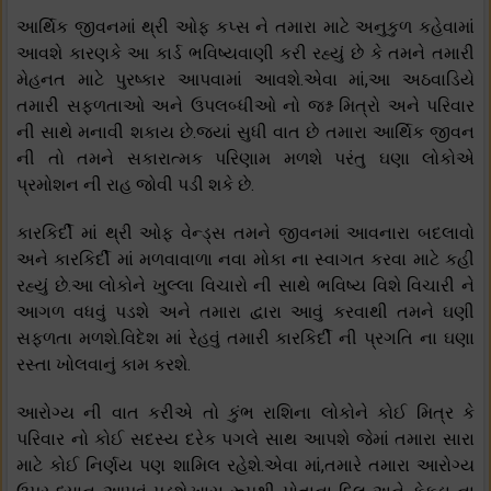
આર્થિક જીવનમાં થ્રી ઓફ કપ્સ ને તમારા માટે અનુકુળ કહેવામાં
આવશે કારણકે આ કાર્ડ ભવિષ્યવાણી કરી રહ્યું છે કે તમને તમારી
મેહનત માટે પુરષ્કાર આપવામાં આવશે.એવા માં,આ અઠવાડિયે
તમારી સફળતાઓ અને ઉપલબ્ધીઓ નો જશ્ન મિત્રો અને પરિવાર
ની સાથે મનાવી શકાય છે.જ્યાં સુધી વાત છે તમારા આર્થિક જીવન
ની તો તમને સકારાત્મક પરિણામ મળશે પરંતુ ઘણા લોકોએ
પ્રમોશન ની રાહ જોવી પડી શકે છે.
કારકિર્દી માં થ્રી ઓફ વેન્ડ્સ તમને જીવનમાં આવનારા બદલાવો
અને કારકિર્દી માં મળવાવાળા નવા મોકા ના સ્વાગત કરવા માટે કહી
રહ્યું છે.આ લોકોને ખુલ્લા વિચારો ની સાથે ભવિષ્ય વિશે વિચારી ને
આગળ વધવું પડશે અને તમારા દ્વારા આવું કરવાથી તમને ઘણી
સફળતા મળશે.વિદેશ માં રેહવું તમારી કારકિર્દી ની પ્રગતિ ના ઘણા
રસ્તા ખોલવાનું કામ કરશે.
આરોગ્ય ની વાત કરીએ તો કુંભ રાશિના લોકોને કોઈ મિત્ર કે
પરિવાર નો કોઈ સદસ્ય દરેક પગલે સાથ આપશે જેમાં તમારા સારા
માટે કોઈ નિર્ણય પણ શામિલ રહેશે.એવા માં,તમારે તમારા આરોગ્ય