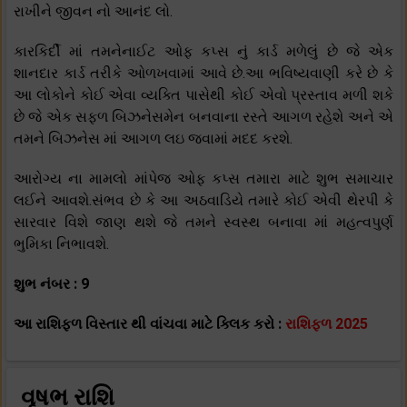
રાખીને જીવન નો આનંદ લો.
કારકિર્દી માં તમનેનાઈટ ઓફ કપ્સ નું કાર્ડ મળેલું છે જે એક
શાનદાર કાર્ડ તરીકે ઓળખવામાં આવે છે.આ ભવિષ્યવાણી કરે છે કે
આ લોકોને કોઈ એવા વ્યક્તિ પાસેથી કોઈ એવો પ્રસ્તાવ મળી શકે
છે જે એક સફળ બિઝનેસમેન બનવાના રસ્તે આગળ રહેશે અને એ
તમને બિઝનેસ માં આગળ લઇ જવામાં મદદ કરશે.
આરોગ્ય ના મામલો માંપેજ ઓફ કપ્સ તમારા માટે શુભ સમાચાર
લઈને આવશે.સંભવ છે કે આ અઠવાડિયે તમારે કોઈ એવી થેરપી કે
સારવાર વિશે જાણ થશે જે તમને સ્વસ્થ બનાવા માં મહત્વપુર્ણ
ભુમિકા નિભાવશે.
શુભ નંબર : 9
આ રાશિફળ વિસ્તાર થી વાંચવા માટે ક્લિક કરો :
રાશિફળ 2025
વૃષભ રાશિ