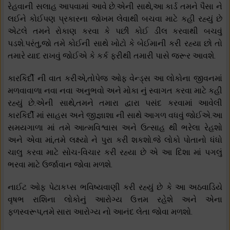
રેહવાની સલાહ આપવામાં આવે છે.એની સાથે,આ કાર્ડ તમને પૈસા ને
લઈને કોઈપણ પ્રકારના જોખમ લેવાથી બચવા માટે કહી રહ્યું છે
એટલે તમને રોકાણ કરવા કે પછી કોઈ ડીલ કરવાથી બચવું
પડશે.પરંતુ,જો તમે કોઈની સાથે ખોટો કે બેઈમાની કરી રહ્યા છો તો
તમારે યાદ રાખવું જોઈએ કે કર્ક ફરીથી તમારી પાસે જરૂર આવશે.
કારકિર્દી ની વાત કરીએ,તોપેજ ઓફ વેન્ડ્સ આ લોકોના જીવનમાં
મળવાવાળા નવા નવા અનુભવો અને મોકા નું સ્વાગત કરવા માટે કહી
રહ્યું છે.એની સાથે,તમને તમારા દ્વારા પસંદ કરવામાં આવેલી
કારકિર્દી માં સાહસ અને જીજ્ઞાશા ની સાથે આગળ વધવું જોઈએ.આ
સમયગાળા માં તમે આત્મવિશ્વાસ અને ઉત્સાહ થી ભરેલા રેહશો
અને એવા માં,તમે લક્ષ્યો ને પુરા કરી શકશો.જે લોકો પોતાનો ધંધો
ચાલુ કરવા માટે સોચ-વિચાર કરી રહ્યા છે એ આ દિશા માં પગલું
ભરવા માટે ઉર્જાવાન જોવા મળશે.
નાઈટ ઓફ પેટાકપ્સ ભવિષ્યવાણી કરી રહ્યું છે કે આ અઠવાડિયે
વૃષભ રાશિના લોકોનું આરોગ્ય ઉત્તમ રહેશે અને એના
ફળસ્વરૂપ,તમે સારા આરોગ્ય નો આનંદ લેતા જોવા મળશો.