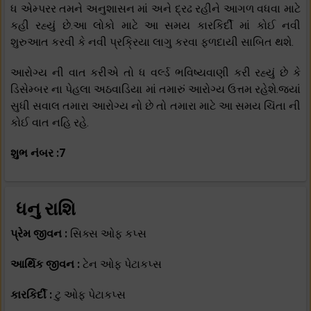
ધ એમ્પરર તમને અનુશાસન માં અને દ્રઢ રહીને આગળ વધવા માટે
કહી રહ્યું છે.આ લોકો માટે આ સમય કારકિર્દી માં કોઈ નવી
શુરુઆત કરવી કે નવી પ્રક્રિયા લાગુ કરવા ફળદાયી સાબિત થશે.
આરોગ્ય ની વાત કરીએ તો ધ વર્લ્ડ ભવિષ્યવાણી કરી રહ્યું છે કે
ડિસેમ્બર ના પેહલા અઠવાડિયા માં તમારું આરોગ્ય ઉત્તમ રહેશે.જ્યાં
સુધી સવાલ તમારા આરોગ્ય નો છે તો તમારા માટે આ સમય ચિંતા ની
કોઈ વાત નહિ રહે.
શુભ નંબર :7
ધનુ રાશિ
પ્રેમ જીવન :
સિક્સ ઓફ કપ્સ
આર્થિક જીવન :
ટેન ઓફ પેટાકપ્સ
કારકિર્દી :
ટુ ઓફ પેટાકપ્સ