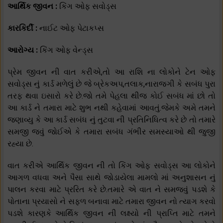
આર્થિક જીવન :
કિંગ ઓફ સવોડ્સ
કારકિર્દી :
નાઈટ ઓફ પેટાકપ્સ
આરોગ્ય :
કિંગ ઓફ વેન્ડ્સ
પ્રેમ જીવન ની વાત કરીએ,તો આ રાશિ ના લોકોને ટેન ઓફ
સવોડ્સ નું કાર્ડ મળેલું છે જે બ્રેકઅપ,તલાક,નારાજગી કે સબંધ પુરા
તરફ થવા ઇસારો કરે છે.જો તમે પેહલા થીજ કોઈ સબંધ માં છો તો
આ કાર્ડ ને તમારા માટે શુભ નથી કહેવામાં આવતું.જેમકે અમે તમને
જણાવ્યુ કે આ કાર્ડ સબંધ નું તુટવા ની પ્રતિનિધિત્વ કરે છે તો તમારે
સમજી જવું જોઈએ કે તમારા સબંધ ગંભીર સમસ્યાઓ થી જુજી
રહ્યા છે.
વાત કરીએ આર્થિક જીવન ની તો કિંગ ઓફ સવોડ્સ આ લોકોને
આગળ વધવા અને પૈસા સાથે જોડાયેલા મામલો માં અનુશાસન નું
પાલન કરવા માટે પ્રરિત કરે છે.તમારે એ વાત ને સમજવું પડશે કે
પોતાના પ્રયાસો ને સફળ બનાવા માટે તમારા જીવન નો ત્યાગ કરવો
પડશે કારણકે આર્થિક જીવન ની લક્ષ્યો ની પ્રાપ્તિ માટે તમને