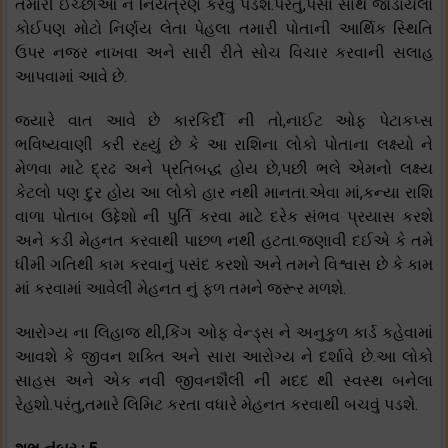
તમારી ઈચ્છાઓ ને નિયંત્રણ કરવું પડશે.પરંતુ,પૈસા સાથે જોડાયેલો
કોઈપણ મોટો નિર્ણય લેતા પેહલા તમારી પોતાની આર્થિક સ્થિતિ
ઉપર નજર નાખવા અને સારી રીતે સોચ વિચાર કરવાની સલાહ
આપવામાં આવે છે.
જયારે વાત આવે છે કારકિર્દી ની તો,નાઈટ ઓફ પેટાકપ્સ
ભવિષ્યવાણી કરી રહ્યું છે કે આ રાશિના લોકો પોતાના લક્ષ્યો ને
મેળવા માટે દ્રઢ અને પ્રતિબદ્ધ હોય છે,પછી ભલે એમનો લક્ષ્ય
કેટલો પણ દુર હોય આ લોકો હાર નથી માનતા.એવા માં,કન્યા રાશિ
વાળા પોતાબ ઉદ્દેશો ની પુર્તિ કરવા માટે દરેક સંભવ પ્રયાસ કરશે
અને કડી મેહનત કરવાથી પાછળ નથી હટતા.જણાવી દઈએ કે તમે
ધીમી ગતિથી કામ કરવાનું પસંદ કરશો અને તમને વિશ્વાસ છે કે કામ
માં કરવામાં આવેલી મેહનત નું ફળ તમને જરૂર મળશે.
આરોગ્ય ના લિહાજ થી,કિંગ ઓફ વેન્ડ્સ ને અનુકુળ કાર્ડ કહેવામાં
આવશે કે જીવન શક્તિ અને સારા આરોગ્ય ને દર્શાવે છે.આ લોકો
સાહસ અને એક નવી જીવનશૈલી ની મદદ થી સ્વસ્થ બનેલા
રેહશો.પરંતુ,તમારે લિમિટ કરતા વધારે મેહનત કરવાથી બચવું પડશે.