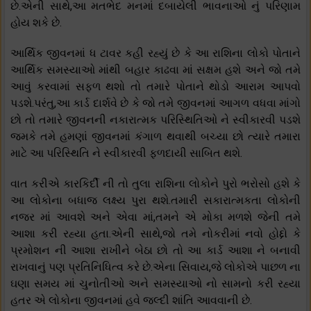
છે.એની સાથે,આ મતભેદ મનમાં દબાયેલી ભાવનાઓ નું પરિણામ
હોય શકે છે.
આર્થિક જીવનમાં ધ ટાવર કહી રહ્યું છે કે આ રાશિના લોકો પોતાને
આર્થિક સમસ્યાઓ માંથી બહાર કાઢવા માં સક્ષમ હશે અને જો તમે
આવું કરવામાં સફળ થશો તો તમારે પોતાને થોડો આરામ આપવો
પડશે.પરંતુ,આ કાર્ડ દાર્શવે છે કે જો તમે જીવનમાં આગળ વધવા માંગો
છો તો તમારે જીવનની નકારાત્મક પરિસ્થિતિઓ ને સ્વીકારવી પડશે
જમકે તમે હમણાં જીવનમાં કંગાળ થવાથી બચ્યા છો ત્યારે તમારા
માટે આ પરિસ્થિતિ ને સ્વીકારવી ફળદાયી સાબિત થશે.
વાત કરીએ કારકિર્દી ની તો તુલા રાશિના લોકોને પુરો ભરોસો હશે કે
આ લોકોના બધાજ લક્ષ્ય પુરા થશે.તમારી સકારાત્મકતા લોકોની
નજર માં આવશે અને એવા માં,તમને એ મોકા મળશે જેની તમે
આશા કરી રહ્યા હતા.એની સાથે,જો તમે નોકરીમાં નવો હોદ્દો કે
પ્રમોશન ની આશા રાખીને બેઠા છો તો આ કાર્ડ આશા ને બનાવી
રાખવાનું પણ પ્રતિનિધિત્વ કરે છે.એના સિવાય,જે લોકોએ પાછળ ના
ઘણા સમય માં ચુનોતીઓ અને સમસ્યાઓ નો સામનો કરી રહ્યા
હતર એ લોકોના જીવનમાં હવે જલ્દી શાંતિ આવવાની છે.