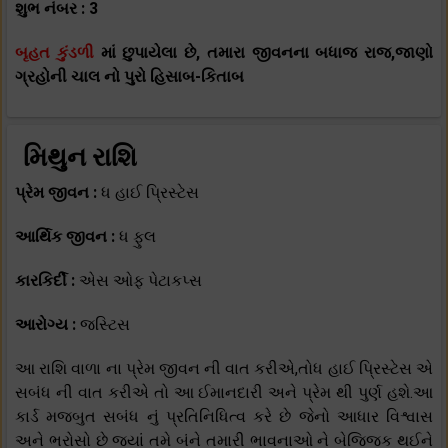
શુભ નંબર : 3
બૃહત કુંડળી
માં છુપાયેલા છે, તમારા જીવનના બધાજ રાજ,જાણો
ગ્રહોની ચાલ નો પુરો હિસાબ-કિતાબ
મિથુન રાશિ
પ્રેમ જીવન :
ધ હાઈ પ્રિસ્ટેસ
આર્થિક જીવન :
ધ ફુલ
કારકિર્દી :
એસ ઓફ પેટાકપ્સ
આરોગ્ય :
જસ્ટિસ
આ રાશિ વાળા ના પ્રેમ જીવન ની વાત કરીએ,તોધ હાઈ પ્રિસ્ટેસ એ
સબંધ ની વાત કરીએ તો આ ઈમાનદારી અને પ્રેમ થી પુર્ણ હશે.આ
કાર્ડ મજબુત સબંધ નું પ્રતિનિધિત્વ કરે છે જેનો આધાર વિશ્વાસ
અને ભરોસો છે જ્યાં તમે બંને તમારી ભાવનાઓ ને બેજિજક થઈને