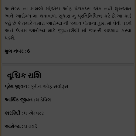
આરોગ્ય ના મામલો માં,એસ ઓફ પેટાકપ્સ એક નવી શુરુઆત
અને આરોગ્ય માં થવાવાળા સુધારા નું પ્રતિનિધિત્વ કરે છે.આ કાર્ડ
કહે છે કે તમારે તમારા આરોગ્ય ની કમાન પોતાના હાથ માં લેવી પડશે
અને ઉત્તમ આરોગ્ય માટે જીવનશૈલી માં જરૂરી બદલાવ કરવા
પડશે.
શુભ નંબર : 6
વૃશ્ચિક રાશિ
પ્રેમ જીવન :
ક્રીન ઓફ સવોડ્સ
આર્થિક જીવન :
ધ ડેવિલ
કારકિર્દી :
ધ એમ્પરર
આરોગ્ય :
ધ વર્લ્ડ