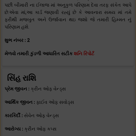
પછી બીમારી ના ઈલાજ માં અનુકુળ પરિણામ દેવા તરફ સંકેત આપે
છે.એવા માં,આ કાર્ડ જણાવી રહ્યું છે કે આવનારા સમય માં તમે
ફરીથી મજબુત અને ઉર્જાવાન થઇ જશો જે તમારી હિમ્મત નું
પરિણામ હશે.
શુભ નંબર : 2
મેળવો તમારી કુંડળી આધારિત સટીક
શનિ રિપોર્ટ
સિંહ રાશિ
પ્રેમ જીવન :
ક્રીન ઓફ વેન્ડ્સ
આર્થિક જીવન :
ફાઈવ ઓફ સવોડ્સ
કારકિર્દી :
સેવેન ઓફ વેન્ડ્સ
આરોગ્ય :
ક્રીન ઓફ કપ્સ