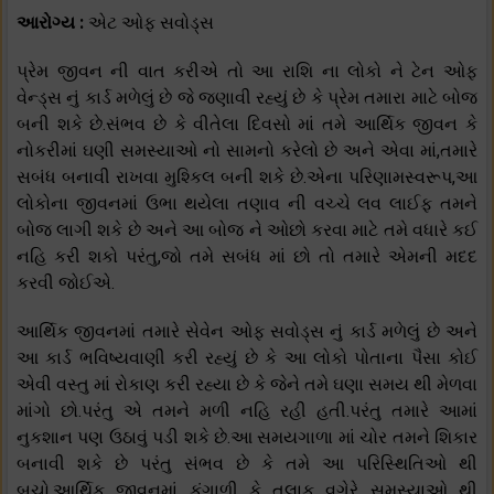
આરોગ્ય :
એટ ઓફ સવોડ્સ
પ્રેમ જીવન ની વાત કરીએ તો આ રાશિ ના લોકો ને ટેન ઓફ
વેન્ડ્સ નું કાર્ડ મળેલું છે જે જણાવી રહ્યું છે કે પ્રેમ તમારા માટે બોજ
બની શકે છે.સંભવ છે કે વીતેલા દિવસો માં તમે આર્થિક જીવન કે
નોકરીમાં ઘણી સમસ્યાઓ નો સામનો કરેલો છે અને એવા માં,તમારે
સબંધ બનાવી રાખવા મુશ્કિલ બની શકે છે.એના પરિણામસ્વરૂપ,આ
લોકોના જીવનમાં ઉભા થયેલા તણાવ ની વચ્ચે લવ લાઈફ તમને
બોજ લાગી શકે છે અને આ બોજ ને ઓછો કરવા માટે તમે વધારે કઈ
નહિ કરી શકો પરંતુ,જો તમે સબંધ માં છો તો તમારે એમની મદદ
કરવી જોઈએ.
આર્થિક જીવનમાં તમારે સેવેન ઓફ સવોડ્સ નું કાર્ડ મળેલું છે અને
આ કાર્ડ ભવિષ્યવાણી કરી રહ્યું છે કે આ લોકો પોતાના પૈસા કોઈ
એવી વસ્તુ માં રોકાણ કરી રહ્યા છે કે જેને તમે ઘણા સમય થી મેળવા
માંગો છો.પરંતુ એ તમને મળી નહિ રહી હતી.પરંતુ તમારે આમાં
નુકશાન પણ ઉઠાવું પડી શકે છે.આ સમયગાળા માં ચોર તમને શિકાર
બનાવી શકે છે પરંતુ સંભવ છે કે તમે આ પરિસ્થિતિઓ થી
બચો.આર્થિક જીવનમાં કંગાળી કે તલાક વગેરે સમસ્યાઓ થી