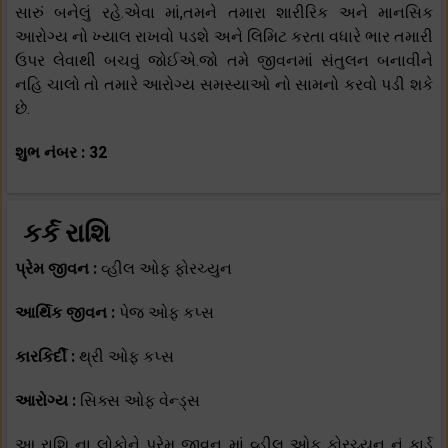
સારું બનેલું રહે.એવા માં,તમને તમારા શારીરિક અને માનસિક
આરોગ્ય નો ખ્યાલ રાખવો પડશે અને લિમિટ કરતા વધારે ભાર તમારી
ઉપર લેવાથી બચવું જોઈએ.જો તમે જીવનમાં સંતુલન બનાવીને
નહિ ચાલો તો તમારે આરોગ્ય સમસ્યાઓ નો સામનો કરવો પડી શકે
છે.
શુભ નંબર : 32
કર્ક રાશિ
પ્રેમ જીવન :
વ્હીલ ઓફ ફોરચ્યુન
આર્થિક જીવન :
પેજ ઓફ કપ્સ
કારકિર્દી :
થ્રી ઓફ કપ્સ
આરોગ્ય :
સિક્સ ઓફ વેન્ડ્સ
આ રાશિ ના લોકોને પ્રેમ જીવન માં વ્હીલ ઓફ ફોરચ્યુન નું કાર્ડ