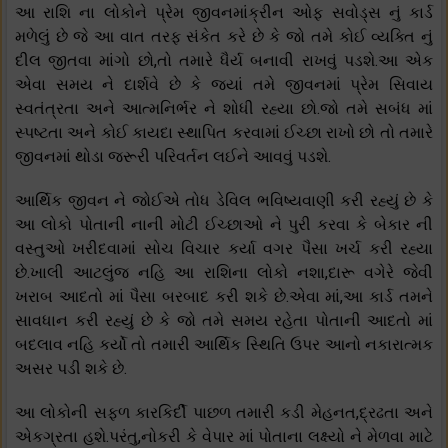
આ રાશિ ના લોકોને પ્રેમ જીવનમાંક્રીન ઓફ સવોડ્સ નું કાર્ડ
મળેલું છે જે આ વાત તરફ સંકેત કરે છે કે જો તમે કોઈ વ્યક્તિ નું
દીલ જીતવા માંગો છો,તો તમારે ધૈર્ય બનાવી રાખવું પડશે.આ એક
એવા સમય ને દાર્શવે છે કે જ્યાં તમે જીવનમાં પ્રેમ સિવાય
સ્વતંત્રતા અને આત્મનિર્ભર ને શોધી રહ્યા છો.જો તમે સબંધ માં
સ્પષ્ટતા અને કોઈ કાયદા સ્થાપિત કરવામાં ઈચ્છા રાખો છો તો તમારે
જીવનમાં થોડા જરૂરી પરિવર્તન લઈને આવવું પડશે.
આર્થિક જીવન ને જોઈએ તોધ ડેવિલ ભવિષ્યવાણી કરી રહ્યું છે કે
આ લોકો પોતાની નાની મોટી ઈચ્છાઓ ને પુરી કરવા કે બેકાર ની
વસ્તુઓ ખરીદવામાં સોચ વિચાર કર્યા વગર પૈસા ખર્ચ કરી રહ્યા
છે.ખાલી આટલુંજ નહિ આ રાશિના લોકો નશા,દારૂ વગેરે જેવી
ખરાબ આદતો માં પૈસા બરબાદ કરી શકે છે.એવા માં,આ કાર્ડ તમને
સાવધાન કરી રહ્યું છે કે જો તમે સમય રહેતા પોતાની આદતો માં
બદલાવ નહિ કર્યો તો તમારી આર્થિક સ્થિતિ ઉપર આનો નકારાત્મક
અસર પડી શકે છે.
આ લોકોની સફળ કારકિર્દી પાછળ તમારી કડી મેહનત,દ્રઢતા અને
એકગ્રતા હશે.પરંતુ,નોકરી કે વેપાર માં પોતાના લક્ષ્યો ને મેળવા માટે