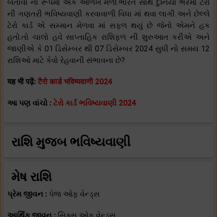
બતાવા ના રૂપમાં એક ઓળખ મળી.ભારત સાથે દુનિયા ભરમાં ટેરો
ની ગણતરી ભવિષ્યવાણી કરવાવાળી વિધા માં થવા લાગી અને છેલ્લે
ટેરો કાર્ડ એ સમ્માન મેળવા માં સફળ થયું છે જેનો એમને હક
હતો.તો ચાલો હવે સાપ્તાહિક રાશિફળ ની શુરુઆત કરીએ અને
જાણીએ કે 01 ડિસેમ્બર થી 07 ડિસેમ્બર 2024 સુધી નો સમય 12
રાશિઓ માટે કેવો રેહવાની સંભાવના છે?
यह भी पढ़ें:
टैरो कार्ड भविष्यवाणी 2024
આ પણ વાંચો :
ટેરો કાર્ડ ભવિષ્યવાણી 2024
રાશિ મુજબ ભવિષ્યવાણી
મેષ રાશિ
પ્રેમ જીવન :
પેજ ઓફ વેન્ડ્સ
આર્થિક જીવન :
સિક્સ ઓફ વેન્ડ્સ