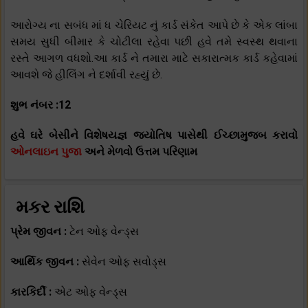
આરોગ્ય ના સબંધ માં ધ ચેરિયટ નું કાર્ડ સંકેત આપે છે કે એક લાંબા
સમય સુધી બીમાર કે ચોટીલા રહેવા પછી હવે તમે સ્વસ્થ થવાના
રસ્તે આગળ વધશો.આ કાર્ડ ને તમારા માટે સકારાત્મક કાર્ડ કહેવામાં
આવશે જે હીલિંગ ને દર્શાવી રહ્યું છે.
શુભ નંબર :12
હવે ઘરે બેસીને વિશેષયજ્ઞ જ્યોતિષ પાસેથી ઈચ્છામુજબ કરાવો
ઓનલાઇન પુજા
અને મેળવો ઉત્તમ પરિણામ
મકર રાશિ
પ્રેમ જીવન :
ટેન ઓફ વેન્ડ્સ
આર્થિક જીવન :
સેવેન ઓફ સવોડ્સ
કારકિર્દી :
એટ ઓફ વેન્ડ્સ