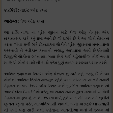
કારકિર્દી :
નાઈટ ઓફ કપ્સ
આરોગ્ય :
પેજ ઓફ કપ્સ
આ રાશિ વાળા ના પ્રેમ જીવન માટે પેજ ઓફ વેન્ડ્સ એક
સકારાત્મક કાર્ડ કહેવામાં આવે છે જે દાર્શવે છે કે આ લોકો રોમાન્સ
કરતા જોવા મળી શકે છે.ત્યાં,આ લોકોને પ્રેમ જીવનમાં મળવાવાળા
પ્રસ્તાવો ને સ્વીકાર કરવાની સલાહ આપવામાં આવે છે.એનાથી
ઉલટું,જે લોકોના લગ્ન થઇ ગયા છે,કે પછી પહેલાથીજ કોઈ સબંધ
માં છે,એ લોકો સાથી ની સાથે પ્રેમ પુર્ણ યાદગાર સમય પસાર કરશે.
આર્થિક જીવનમાં સિક્સ ઓફ વેન્ડ્સ નું કાર્ડ કહી રહ્યું છે કે આ
લોકોની આર્થિક સ્થિતિ મજબુત રહેશે.આ સમયગાળા માં તમે તમારી
મેહનત ના બળ ઉપર એક સ્થિર અને સુરક્ષિત આર્થિક જીવન નો
આનંદ લેતા દેખાઈ દેશો.પરંતુ,આ સમય તમારા દ્વારા કરવામાં આવેલી
મેહનત ના ફળ નું આનંદ ઉઠાવા વાળું હશે.આ દરમિયાન તમે ખુલીને
જીવન જીવો પરંતુ,આત્મવિશ્વાસી થવાથી બચો કારણકે લાપરવાહી
ની કમી પણ સારી નથી કહેવામાં આવતી.આ વાતો ને ધ્યાન માં