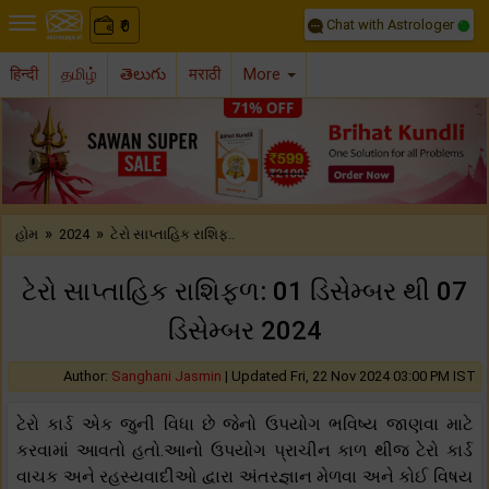
Chat with Astrologer
0
₹
हिन्दी
தமிழ்
తెలుగు
मराठी
More
Previous
Nex
»
»
હોમ
2024
ટેરો સાપ્તાહિક રાશિફ..
ટેરો સાપ્તાહિક રાશિફળ: 01 ડિસેમ્બર થી 07
ડિસેમ્બર 2024
Author:
Sanghani Jasmin
|
Updated Fri, 22 Nov 2024 03:00 PM IST
ટેરો કાર્ડ એક જુની વિધા છે જેનો ઉપયોગ ભવિષ્ય જાણવા માટે
કરવામાં આવતો હતો.આનો ઉપયોગ પ્રાચીન કાળ થીજ ટેરો કાર્ડ
વાચક અને રહસ્યવાદીઓ દ્વારા અંતરજ્ઞાન મેળવા અને કોઈ વિષય