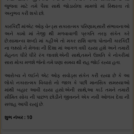
જુજવા માટે તમે પૈસા સાથે જોડાયેલા મામલો માં સ્થિરતા તો
અનુભવ કરી શકો છો.
કારકિર્દી માંએટ ઓફ વેન્ડ્સ સકારાત્મક પરિણામ,સારી સંભાવનાઓ
અને કામો માં તેજી થી મળવાવાળી પ્રગતિ તરફ સંકેત કરે
છે.સામાન્ય શબ્દો માં કહીએ તો મકર રાશિ વાળા પોતાની કારકિર્દી
ના લક્ષ્યો ને મેળવા ની દિશા માં આગળ વધી રહ્યા હશે અને તમારી
મેહનત ધીરે ધીરે રંગ લાવશે.એની સાથે,તમને ઉન્નતિ કે નોકરીમાં
સારા મોકા મળશે જેનો તમે ઘણા સમય થી રાહ જોઈ રહ્યા હતા.
આરોગ્ય ને લઈને એટ ઓફ સવોડ્સ સંકેત કરી રહ્યા છે કે આ
લોકો નકારાત્મક વિચારો નો જાલ કે પછી માનસિક સમસ્યાઓ
માંથી બહાર આવી રહ્યા હસો.એની સાથે,આ કાર્ડ તમને તમારી
સીમિત સોચ ની પાછળ છોડીને જીવનને એક નવી ઓળખ દેવા ની
સલાહ આપી રહ્યું છે.
શુભ નંબર : 10