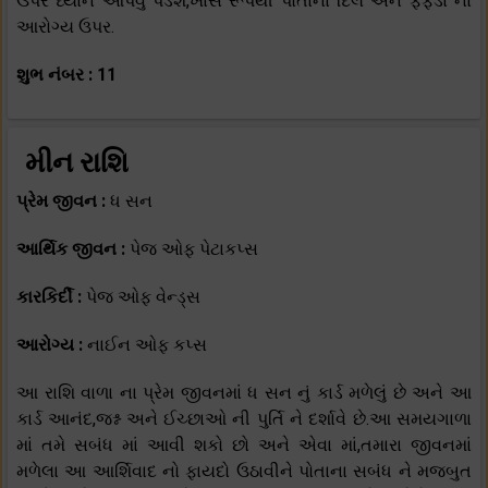
ઉપર ધ્યાન આપવું પડશે,ખાસ રૂપથી પોતાના દિલ અને ફેફડા ના
આરોગ્ય ઉપર.
શુભ નંબર : 11
મીન રાશિ
પ્રેમ જીવન :
ધ સન
આર્થિક જીવન :
પેજ ઓફ પેટાકપ્સ
કારકિર્દી :
પેજ ઓફ વેન્ડ્સ
આરોગ્ય :
નાઈન ઓફ કપ્સ
આ રાશિ વાળા ના પ્રેમ જીવનમાં ધ સન નું કાર્ડ મળેલું છે અને આ
કાર્ડ આનંદ,જશ્ન અને ઈચ્છાઓ ની પુર્તિ ને દર્શાવે છે.આ સમયગાળા
માં તમે સબંધ માં આવી શકો છો અને એવા માં,તમારા જીવનમાં
મળેલા આ આર્શિવાદ નો ફાયદો ઉઠાવીને પોતાના સબંધ ને મજબુત