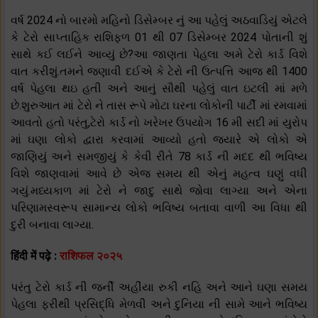
વર્ષ 2024 નો બારમો મહિનો ડિસેમ્બર નું આ પહેલું અઠવાડિયું એટલે
કે ટેરો સાપ્તાહિક રાશિફળ 01 થી 07 ડિસેમ્બર 2024 પોતાની શું
સાથે કઈ લઈને આવ્યું છે?આ જાણતા પેહલા અમે ટેરો કાર્ડ વિશે
વાત કરીશું.તમને જણાવી દઈએ કે ટેરો ની ઉત્પત્તિ આજ થી 1400
વર્ષ પેહલા થઇ હતી અને આનું સૌથી પહેલું વાત ઇટલી માં મળે
છે.શુરુઆત માં ટેરો ને તાસ રૂપે મોટા ઘરના લોકોની પાર્ટી માં રમવામાં
આવતો હતો પરંતુ,ટેરો કાર્ડ નો ખરેખર ઉપયોગ 16 મી સદી માં યુરોપ
માં ઘણા લોકો દ્વારા કરવામાં આવ્યો હતો જયારે એ લોકો એ
જાણિયું અને સમજીયું કે કેવી રીતે 78 કાર્ડ ની મદદ થી ભવિષ્ય
વિશે જાણવામાં આવે છે એજ સમય થી એનું મહત્વ ઘણું વધી
ગયું.મધ્યકાળ માં ટેરો ને જાદુ સાથે જોવા લાગ્યા અને એના
પરિણામસ્વરૂપ સામાન્ય લોકો ભવિષ્ય બતાવા વાળી આ વિધા થી
દુરી બનાવા લાગ્યા.
हिंदी में पढ़े :
राशिफल २०२५
પરંતુ ટેરો કાર્ડ ની જર્ની અહીંયા રુકી નહિ અને આને ઘણા સમય
પેહલા ફરીથી પ્રસિદ્ધિ મેળવી અને દુનિયા ની સામે આને ભવિષ્ય