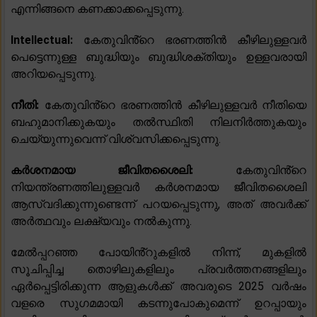
എന്നിങ്ങനെ കണക്കാക്കപ്പെടുന്നു.
Intellectual:
കേതുവിൻ്റെ ഭരണത്തിൻ കീഴിലുള്ളവർ
പെട്ടെന്നുള്ള ബുദ്ധിയും ബുദ്ധിശക്തിയും ഉള്ളവരായി
അറിയപ്പെടുന്നു.
നീതി:
കേതുവിൻ്റെ ഭരണത്തിൻ കീഴിലുള്ളവർ നീതിയെ
ബഹുമാനിക്കുകയും തൽസ്ഥിതി നിലനിർത്തുകയും
ചെയ്യുന്നുവെന്ന് വിശ്വസിക്കപ്പെടുന്നു.
കർശനമായ ജീവിതശൈലി:
കേതുവിൻ്റെ
നിയന്ത്രണത്തിലുള്ളവർ കർശനമായ ജീവിതശൈലി
ആസ്വദിക്കുന്നുണ്ടെന്ന് പറയപ്പെടുന്നു, അത് അവർക്ക്
അർത്ഥവും ലക്ഷ്യവും നൽകുന്നു.
മേൽപ്പറഞ്ഞ പോയിൻ്റുകളിൽ നിന്ന്, മുകളിൽ
സൂചിപ്പിച്ച തൊഴിലുകളിലും പ്രവർത്തനങ്ങളിലും
ഏർപ്പെട്ടിരിക്കുന്ന ആളുകൾക്ക് അവരുടെ 2025 വർഷം
വളരെ സുഗമമായി കടന്നുപോകുമെന്ന് ഉറപ്പായും