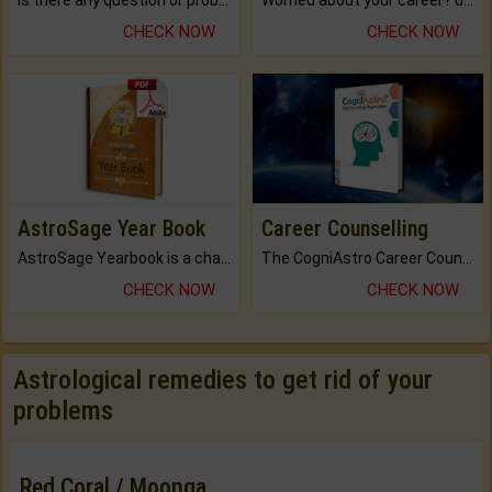
Is there any question or problem lingering.
Worried about your career? don't know what is.
CHECK NOW
CHECK NOW
AstroSage Year Book
Career Counselling
AstroSage Yearbook is a channel to fulfill your dreams and destiny.
The CogniAstro Career Counselling Report is the most comprehensive report available on this topic.
CHECK NOW
CHECK NOW
Astrological remedies to get rid of your
problems
Red Coral / Moonga