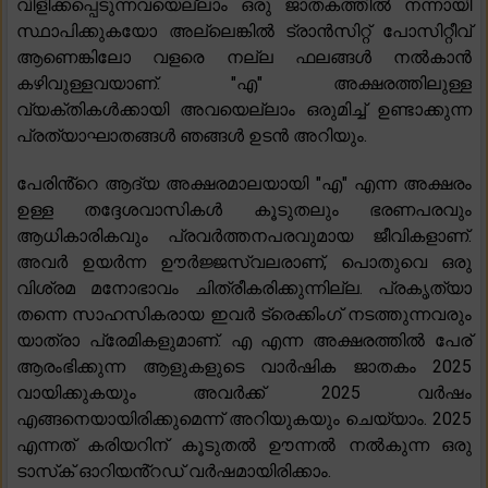
വിളിക്കപ്പെടുന്നവയെല്ലാം ഒരു ജാതകത്തിൽ നന്നായി
സ്ഥാപിക്കുകയോ അല്ലെങ്കിൽ ട്രാൻസിറ്റ് പോസിറ്റീവ്
ആണെങ്കിലോ വളരെ നല്ല ഫലങ്ങൾ നൽകാൻ
കഴിവുള്ളവയാണ്. "എ" അക്ഷരത്തിലുള്ള
വ്യക്തികൾക്കായി അവയെല്ലാം ഒരുമിച്ച് ഉണ്ടാക്കുന്ന
പ്രത്യാഘാതങ്ങൾ ഞങ്ങൾ ഉടൻ അറിയും.
പേരിൻ്റെ ആദ്യ അക്ഷരമാലയായി "എ" എന്ന അക്ഷരം
ഉള്ള തദ്ദേശവാസികൾ കൂടുതലും ഭരണപരവും
ആധികാരികവും പ്രവർത്തനപരവുമായ ജീവികളാണ്.
അവർ ഉയർന്ന ഊർജ്ജസ്വലരാണ്, പൊതുവെ ഒരു
വിശ്രമ മനോഭാവം ചിത്രീകരിക്കുന്നില്ല. പ്രകൃത്യാ
തന്നെ സാഹസികരായ ഇവർ ട്രെക്കിംഗ് നടത്തുന്നവരും
യാത്രാ പ്രേമികളുമാണ്. എ എന്ന അക്ഷരത്തിൽ പേര്
ആരംഭിക്കുന്ന ആളുകളുടെ വാർഷിക ജാതകം 2025
വായിക്കുകയും അവർക്ക് 2025 വർഷം
എങ്ങനെയായിരിക്കുമെന്ന് അറിയുകയും ചെയ്യാം. 2025
എന്നത് കരിയറിന് കൂടുതൽ ഊന്നൽ നൽകുന്ന ഒരു
ടാസ്‌ക് ഓറിയൻ്റഡ് വർഷമായിരിക്കാം.