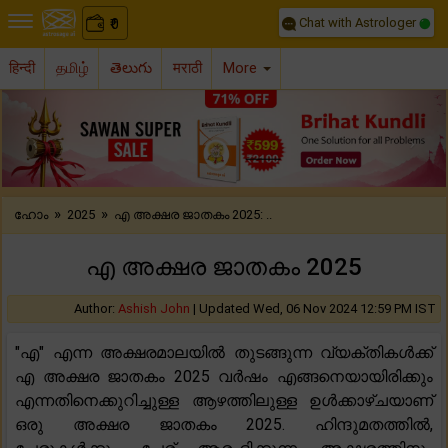
Chat with Astrologer
0
₹
हिन्दी
தமிழ்
తెలుగు
मराठी
More
Previous
Nex
»
»
ഹോം
2025
എ അക്ഷര ജാതകം 2025: ..
എ അക്ഷര ജാതകം 2025
Author:
Ashish John
|
Updated Wed, 06 Nov 2024 12:59 PM IST
"എ" എന്ന അക്ഷരമാലയിൽ തുടങ്ങുന്ന വ്യക്തികൾക്ക്
എ അക്ഷര ജാതകം 2025 വർഷം എങ്ങനെയായിരിക്കും
എന്നതിനെക്കുറിച്ചുള്ള ആഴത്തിലുള്ള ഉൾക്കാഴ്ചയാണ്
ഒരു അക്ഷര ജാതകം 2025. ഹിന്ദുമതത്തിൽ,