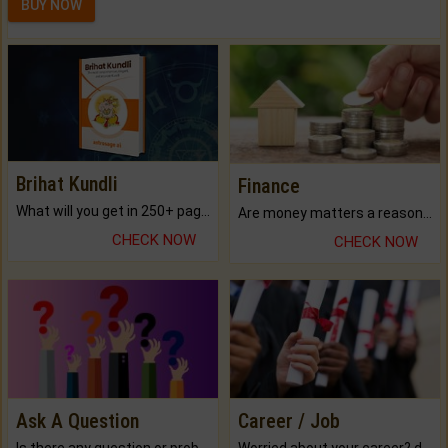
BUY NOW
Brihat Kundli
Finance
What will you get in 250+ pages Colored Brihat Kundli.
Are money matters a reason for the dark-circles under your eyes?
CHECK NOW
CHECK NOW
Ask A Question
Career / Job