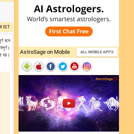
M IST
র্ণ বলে
যপূর্ণ।
AstroSage on Mobile
ALL MOBILE APPS
রা হয়।