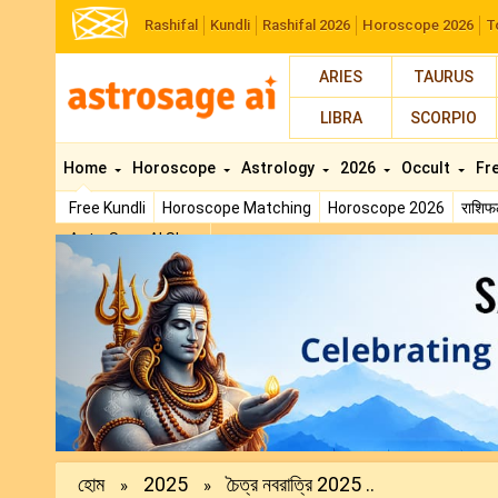
Rashifal
Kundli
Rashifal 2026
Horoscope 2026
T
ARIES
TAURUS
LIBRA
SCORPIO
Home
Horoscope
Astrology
2026
Occult
Fr
Free Kundli
Horoscope Matching
Horoscope 2026
राशि
AstroSage AI Shop
Previous
হোম
2025
চৈত্র নবরাত্রি 2025 ..
»
»