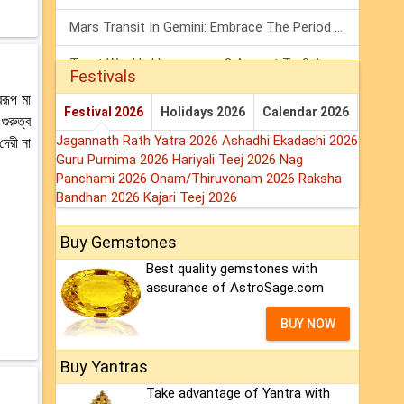
Mars Transit In Gemini: Embrace The Period Full Of Energy & Intelligence
Tarot Weekly Horoscope: 2 August To 8 August, 2026
Festivals
বরূপ মা
Shanivar Vrat 2026: Saturn Will Serve Justice In Sawan Month!
Festival 2026
Holidays 2026
Calendar 2026
গুরুত্ব
Jagannath Rath Yatra 2026
Ashadhi Ekadashi 2026
দেরী না
Guru Purnima 2026
Hariyali Teej 2026
Nag
Panchami 2026
Onam/Thiruvonam 2026
Raksha
Bandhan 2026
Kajari Teej 2026
Buy Gemstones
Best quality gemstones with
assurance of AstroSage.com
BUY NOW
Buy Yantras
Take advantage of Yantra with