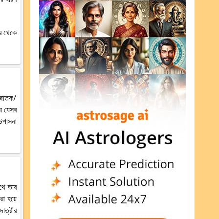
ার থেকে
ে জাতক/
যে যেসব
 উপাসনা
াথে তার
করা হয়ে
দাত্রীর