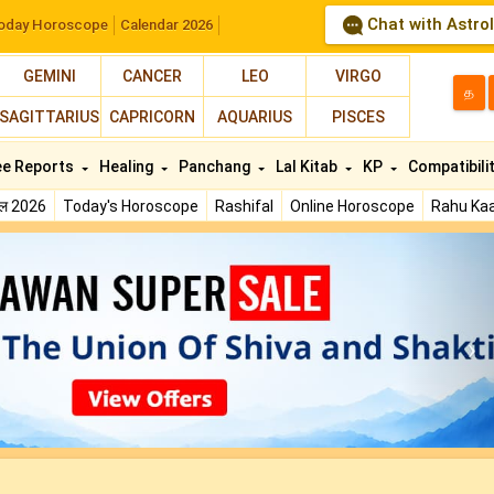
Chat with Astro
oday Horoscope
Calendar 2026
GEMINI
CANCER
LEO
VIRGO
த
SAGITTARIUS
CAPRICORN
AQUARIUS
PISCES
ee Reports
Healing
Panchang
Lal Kitab
KP
Compatibili
फल 2026
Today's Horoscope
Rashifal
Online Horoscope
Rahu Kaa
N