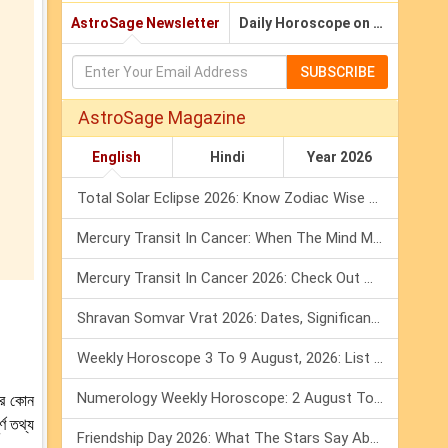
AstroSage Newsletter
Daily Horoscope on Email
SUBSCRIBE
AstroSage Magazine
English
Hindi
Year 2026
Total Solar Eclipse 2026: Know Zodiac Wise Prediction
Mercury Transit In Cancer: When The Mind Meets The Heart!
Mercury Transit In Cancer 2026: Check Out What It Brings For You
Shravan Somvar Vrat 2026: Dates, Significance & Rituals In August
Weekly Horoscope 3 To 9 August, 2026: List Of Fasts & Festivals
Numerology Weekly Horoscope: 2 August To 8 August, 2026
ের কোন
্ণ তথ্য
Friendship Day 2026: What The Stars Say About Your Best Friend!