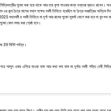
সিদ্ধিদাত্রীর পুজো করা হয়ে থাকে আর তার কৃপা পাওয়ার জন্য ভক্তরা ব্রতও রাখেন। অন্
রীরাম এর জন্ম চৈত্র মাসের শুক্ল পক্ষের নবমী তিথিতে হয়েছিল যা চৈত্র নবরাত্রির অন্তিম 
25 মহানবমী র নবমী তিথিতে মা দূর্গা আর রামের পুজো সুকর্মা যোগে করা হবে যা খুব শুভ ম
পুজো কোন সময় করা শ্রেষ্ঠ হবে।
ে 39 মিনিট পর্যন্ত।
 আসুন এবার এগিয়ে যাওয়া যাক আর কথা বলা যাক মা দূর্গার নবমী শক্তি দেবী সিদ্ধিদ
 বিরাজমান আর তার বাহন সিংহ। দেবীর চার বাহু আর তিনি ডান হাতে গদা আর অন্য হাতে চক্