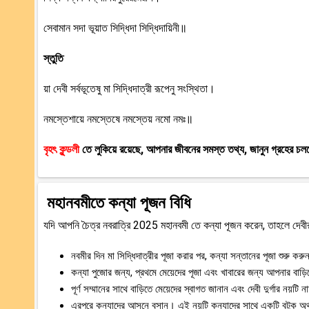
সেবামান সদা ভূয়াত সিদ্ধিদা সিদ্ধিদায়িনী॥
স্তুতি
য়া দেবী সর্বভূতেষু মা সিদ্ধিদাত্রী রূপেনু সংস্থিতা।
নমস্তেশায়ে নমস্তেষে নমস্তেয় নমো নমঃ॥
বৃহৎ কুন্ডলী
তে লুকিয়ে রয়েছে, আপনার জীবনের সমস্ত তথ্য, জানুন গ্রহের চল
মহানবমীতে কন্যা পূজন বিধি
যদি আপনি চৈত্র নবরাত্রি 2025 মহানবমী তে কন্যা পূজন করেন, তাহলে দেবীর
নবমীর দিন মা সিদ্ধিদাত্রীর পূজা করার পর, কন্যা সন্তানের পূজা শুরু কর
কন্যা পুজোর জন্য, প্রথমে মেয়েদের পূজা এবং খাবারের জন্য আপনার বাড়
পূর্ণ সম্মানের সাথে বাড়িতে মেয়েদের স্বাগত জানান এবং দেবী দুর্গার নয়ট
এরপরে কন্যাদের আসনে বসান। এই নয়টি কন্যাদের সাথে একটি বটুক অ