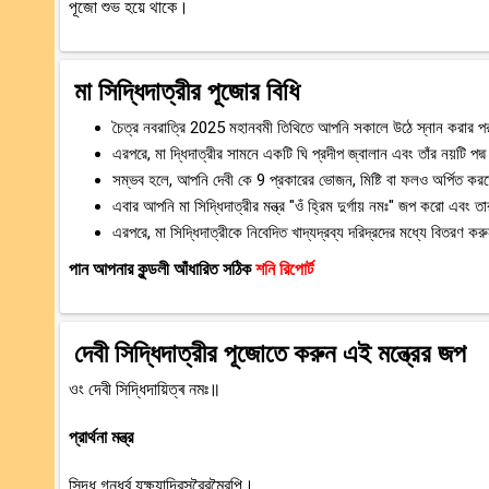
পূজো শুভ হয়ে থাকে।
মা সিদ্ধিদাত্রীর পূজোর বিধি
চৈত্র নবরাত্রি 2025 মহানবমী তিথিতে আপনি সকালে উঠে স্নান করার পর,
এরপরে, মা দ্ধিদাত্রীর সামনে একটি ঘি প্রদীপ জ্বালান এবং তাঁর নয়টি পদ
সম্ভব হলে, আপনি দেবী কে 9 প্রকারের ভোজন, মিষ্টি বা ফলও অর্পিত কর
এবার আপনি মা সিদ্ধিদাত্রীর মন্ত্র "ওঁ হ্রিম দুর্গায় নমঃ" জপ করো এবং
এরপরে, মা সিদ্ধিদাত্রীকে নিবেদিত খাদ্যদ্রব্য দরিদ্রদের মধ্যে বিতরণ
পান আপনার কুন্ডলী আঁধারিত সঠিক
শনি রিপোর্ট
দেবী সিদ্ধিদাত্রীর পূজোতে করুন এই মন্ত্রের জপ
ওং দেবী সিদ্ধিদায়িত্ৰ নমঃ॥
প্রার্থনা মন্ত্র
সিদ্ধ গন্ধর্ব যক্ষ্যাদিরসুরৈরমৈরপি।