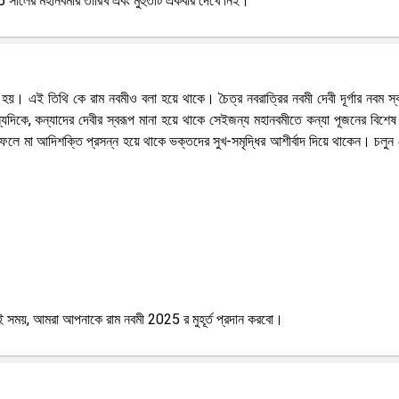
সালের মহানবমীর তারিখ এবং মুহুর্তটি একবার দেখে নিই।
িত হয়। এই তিথি কে রাম নবমীও বলা হয়ে থাকে। চৈত্র নবরাত্রির নবমী দেবী দূর্গার নবম স্
দিকে, কন্যাদের দেবীর স্বরূপ মানা হয়ে থাকে সেইজন্য মহানবমীতে কন্যা পূজনের বিশেষ 
লে মা আদিশক্তি প্রসন্ন হয়ে থাকে ভক্তদের সুখ-সমৃদ্ধির আশীর্বাদ দিয়ে থাকেন। চলুন 
সময়, আমরা আপনাকে রাম নবমী 2025 র মুহূর্ত প্রদান করবো।