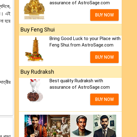
assurance of AstroSage.com
যদিকে,
দিন। এই
BUY NOW
ানা হয়ে
Buy Feng Shui
Bring Good Luck to your Place with
Feng Shui.from AstroSage.com
BUY NOW
Buy Rudraksh
Best quality Rudraksh with
াত্রীর
assurance of AstroSage.com
BUY NOW
র ধারণ