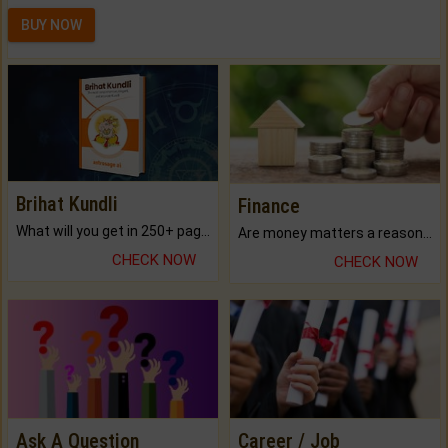
BUY NOW
Brihat Kundli
Finance
What will you get in 250+ pages Colored Brihat Kundli.
Are money matters a reason for the dark-circles under your eyes?
CHECK NOW
CHECK NOW
Ask A Question
Career / Job