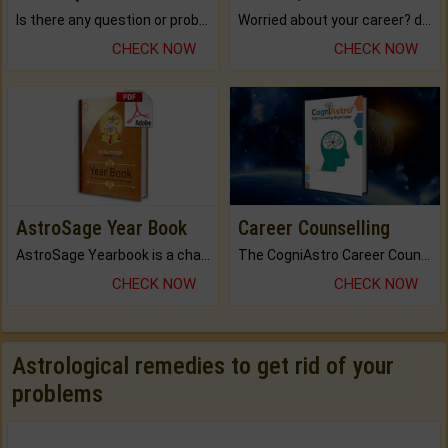
Is there any question or problem lingering.
Worried about your career? don't know what is.
CHECK NOW
CHECK NOW
AstroSage Year Book
Career Counselling
AstroSage Yearbook is a channel to fulfill your dreams and destiny.
The CogniAstro Career Counselling Report is the most comprehensive report available on this topic.
CHECK NOW
CHECK NOW
Astrological remedies to get rid of your
problems