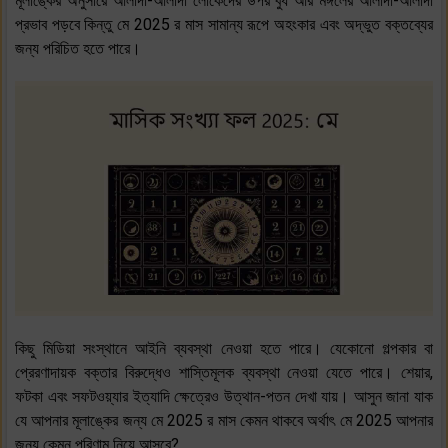
মূলাঙ্কের অনুসারে আলাদা-আলাদা লোকেদের উপর বুধ আর মঙ্গলের আলাদা-আলাদা
প্রভাব পড়বে কিন্তু মে 2025 র মাস সামান্য রূপে অহংকার এবং অদ্ভুত বক্তব্যের
জন্য পরিচিত হতে পারে।
কিছু মিডিয়া সংস্থানে আইনি ব্যবস্থা নেওয়া হতে পারে। যেকোনো গল্পকার বা
প্রেরণাদায়ক বক্তার বিরুদ্ধেও শাস্তিমূলক ব্যবস্থা নেওয়া যেতে পারে। শেয়ার,
ফটকা এবং সফটওয়্যার ইত্যাদি ক্ষেত্রেও উত্থান-পতন দেখা যায়। আসুন জানা যাক
যে আপনার মূলাঙ্কের জন্য মে 2025 র মাস কেমন থাকবে অর্থাৎ মে 2025 আপনার
জন্য কেমন পরিণাম নিয়ে আসবে?