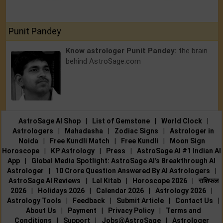
Punit Pandey
Know astrologer Punit Pandey:
the brain
behind AstroSage.com
AstroSage AI Shop
|
List of Gemstone
|
World Clock
|
Astrologers
|
Mahadasha
|
Zodiac Signs
|
Astrologer in
Noida
|
Free Kundli Match
|
Free Kundli
|
Moon Sign
Horoscope
|
KP Astrology
|
Press
|
AstroSage AI #1 Indian AI
App
|
Global Media Spotlight: AstroSage AI’s Breakthrough AI
Astrologer
|
10 Crore Question Answered By AI Astrologers
|
AstroSage AI Reviews
|
Lal Kitab
|
Horoscope 2026
|
राशिफल
2026
|
Holidays 2026
|
Calendar 2026
|
Astrology 2026
|
Astrology Tools
|
Feedback
|
Submit Article
|
Contact Us
|
About Us
|
Payment
|
Privacy Policy
|
Terms and
Conditions
|
Support
|
Jobs@AstroSage
|
Astrologer