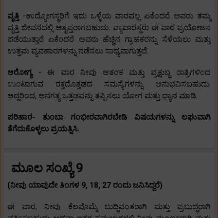
ವೃತ್ತಿ
-ಉದ್ಯೋಗಸ್ಥರಿಗೆ ಇದು ಒಳ್ಳೆಯ ವಾರವಲ್ಲ ಏಕೆಂದರೆ ಅವರು ತಮ್ಮ
ವೃತ್ತಿ ಜೀವನದಲ್ಲಿ ಅತೃಪ್ತರಾಗಬಹುದು. ವ್ಯಾಪಾರಸ್ಥರು ಈ ವಾರ ಪ್ರಯೋಜನ
ಪಡೆಯುತ್ತಾರೆ ಏಕೆಂದರೆ ಅವರು ಹೆಚ್ಚಿನ ಗ್ರಾಹಕರನ್ನು ಸೆಳೆಯಲು ಮತ್ತು
ಉತ್ತಮ ವ್ಯವಹಾರಗಳನ್ನು ನಡೆಸಲು ಸಾಧ್ಯವಾಗುತ್ತದೆ.
ಆರೋಗ್ಯ
- ಈ ವಾರ ನೀವು ಆತಂಕ ಮತ್ತು ಪ್ರಕ್ಷುಬ್ಧ ರಾತ್ರಿಗಳಿಂದ
ಉಂಟಾಗುವ ರಕ್ತದೊತ್ತಡದ ಸಮಸ್ಯೆಗಳನ್ನು ಅನುಭವಿಸಬಹುದು.
ಆದ್ದರಿಂದ, ಅನಗತ್ಯ ಒತ್ತಡವನ್ನು ತಪ್ಪಿಸಲು ಯೋಗ ಮತ್ತು ಧ್ಯಾನ ಮಾಡಿ.
ಪರಿಹಾರ- ತುಂಬಾ ಗಂಭೀರವಾಗಿರಬೇಡಿ ವಿಷಯಗಳನ್ನು ಲಘುವಾಗಿ
ತೆಗೆದುಕೊಳ್ಳಲು ಪ್ರಯತ್ನಿಸಿ.
ಮೂಲ ಸಂಖ್ಯೆ 9
(ನೀವು ಯಾವುದೇ ತಿಂಗಳ 9, 18, 27 ರಂದು ಜನಿಸಿದ್ದರೆ)
ಈ ವಾರ, ನೀವು ಕೆಲವೊಮ್ಮೆ ಬುದ್ಧಿವಂತರಾಗಿ ಮತ್ತು ಪ್ರಬುದ್ಧರಾಗಿ