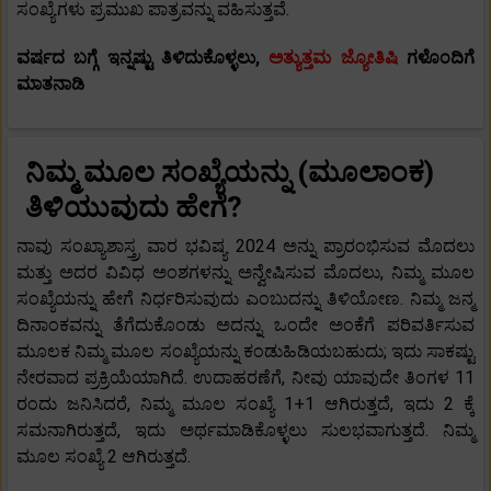
ಸಂಖ್ಯೆಗಳು ಪ್ರಮುಖ ಪಾತ್ರವನ್ನು ವಹಿಸುತ್ತವೆ.
ವರ್ಷದ ಬಗ್ಗೆ ಇನ್ನಷ್ಟು ತಿಳಿದುಕೊಳ್ಳಲು,
ಅತ್ಯುತ್ತಮ ಜ್ಯೋತಿಷಿ
ಗಳೊಂದಿಗೆ
ಮಾತನಾಡಿ
ನಿಮ್ಮ ಮೂಲ ಸಂಖ್ಯೆಯನ್ನು (ಮೂಲಾಂಕ)
ತಿಳಿಯುವುದು ಹೇಗೆ?
ನಾವು ಸಂಖ್ಯಾಶಾಸ್ತ್ರ ವಾರ ಭವಿಷ್ಯ 2024 ಅನ್ನು ಪ್ರಾರಂಭಿಸುವ ಮೊದಲು
ಮತ್ತು ಅದರ ವಿವಿಧ ಅಂಶಗಳನ್ನು ಅನ್ವೇಷಿಸುವ ಮೊದಲು, ನಿಮ್ಮ ಮೂಲ
ಸಂಖ್ಯೆಯನ್ನು ಹೇಗೆ ನಿರ್ಧರಿಸುವುದು ಎಂಬುದನ್ನು ತಿಳಿಯೋಣ. ನಿಮ್ಮ ಜನ್ಮ
ದಿನಾಂಕವನ್ನು ತೆಗೆದುಕೊಂಡು ಅದನ್ನು ಒಂದೇ ಅಂಕೆಗೆ ಪರಿವರ್ತಿಸುವ
ಮೂಲಕ ನಿಮ್ಮ ಮೂಲ ಸಂಖ್ಯೆಯನ್ನು ಕಂಡುಹಿಡಿಯಬಹುದು; ಇದು ಸಾಕಷ್ಟು
ನೇರವಾದ ಪ್ರಕ್ರಿಯೆಯಾಗಿದೆ. ಉದಾಹರಣೆಗೆ, ನೀವು ಯಾವುದೇ ತಿಂಗಳ 11
ರಂದು ಜನಿಸಿದರೆ, ನಿಮ್ಮ ಮೂಲ ಸಂಖ್ಯೆ 1+1 ಆಗಿರುತ್ತದೆ, ಇದು 2 ಕ್ಕೆ
ಸಮನಾಗಿರುತ್ತದೆ, ಇದು ಅರ್ಥಮಾಡಿಕೊಳ್ಳಲು ಸುಲಭವಾಗುತ್ತದೆ. ನಿಮ್ಮ
ಮೂಲ ಸಂಖ್ಯೆ 2 ಆಗಿರುತ್ತದೆ.