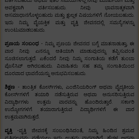
ವರ್ತಿಸಬಹುದು ಅಥವಾ ಇತರ ಸಮಯಗಳಲ್ಲಿ ನೀವು ಮೂರ್ಖರಾಗಿ ಮತ್ತು
ಅಪಕ್ವವಾಗಿ ವರ್ತಿಸಬಹುದು. ನೀವು ಭಾವನಾತ್ಮಕವಾಗಿ
ಅಸಮಾಧಾನಗೊಳ್ಳಬಹುದು ಮತ್ತು ಕ್ಷುಲ್ಲಕ ವಿಷಯಗಳಿಗೆ ನೋಯಬಹುದು.
ಇದು ನಿಮ್ಮ ವೈಯಕ್ತಿಕ ಮತ್ತು ವೃತ್ತಿ ಜೀವನದಲ್ಲಿ ಸಮಸ್ಯೆಗಳನ್ನು
ಉಂಟುಮಾಡಬಹುದು.
ಪ್ರಣಯ ಸಂಬಂಧ
- ನಿಮ್ಮ ಪ್ರಣಯ ಜೀವನದ ಬಗ್ಗೆ ಮಾತನಾಡುತ್ತಾ, ಈ
ವಾರ ನೀವು ಏನನ್ನೂ ಅತಿಯಾಗಿ ಮಾಡುವುದನ್ನು ತಪ್ಪಿಸುವಂತೆ
ಸೂಚಿಸಲಾಗುತ್ತದೆ. ಏಕೆಂದರೆ ನೀವು ನಿಮ್ಮ ಸಂಗಾತಿಯ ಕಡೆಗೆ ತುಂಬಾ
ಪೊಸೆಸಿವ್ ಆಗಿರಬಹುದು. ವಿವಾಹಿತರು ಸಹ ತಮ್ಮ ಸಂಗಾತಿಯಿಂದ
ದೂರವಾದ ಭಾವನೆಯನ್ನು ಅನುಭವಿಸಬಹುದು.
ಶಿಕ್ಷಣ
- ತಾಂತ್ರಿಕ ಕೋರ್ಸ್‌ಗಳು, ಎಂಜಿನಿಯರಿಂಗ್ ಅಥವಾ ವೈದ್ಯಕೀಯ
ಕೋರ್ಸ್‌ಗಳಿಗೆ ತಯಾರಿ ನಡೆಸುತ್ತಿರುವ ಅಥವಾ ಅನುಸರಿಸುತ್ತಿರುವ
ವಿದ್ಯಾರ್ಥಿಗಳು ಉತ್ತಮ ವಾರವನ್ನು ಹೊಂದಿರುತ್ತಾರೆ. ಸರ್ಕಾರಿ
ಉದ್ಯೋಗಗಳಿಗೆ ತಯಾರಾಗುತ್ತಿರುವ ವಿದ್ಯಾರ್ಥಿಗಳಿಗೆ ಈ ವಾರ
ಉತ್ತಮವಾಗಿರುತ್ತದೆ.
ವೃತ್ತಿ
-ವೃತ್ತಿ ಜೀವನಕ್ಕೆ ಸಂಬಂಧಿಸಿದಂತೆ, ನಿಮ್ಮ ಹಿಂದಿನ ಶ್ರಮದ
ಪ್ರತಿಫಲವನ್ನು ಪಡೆಯಲು ಇದು ಉತ್ತಮ ವಾರವಾಗಿದೆ. ಹೆಚ್ಚಳ ಅಥವಾ