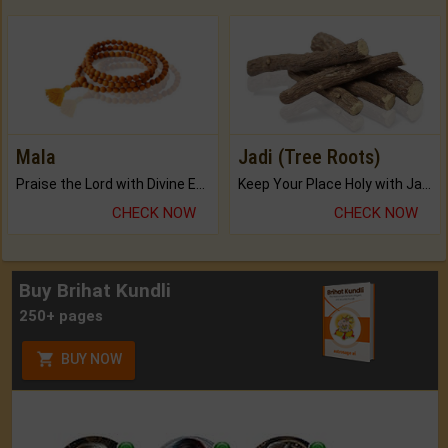
Mala
Jadi (Tree Roots)
Praise the Lord with Divine Energies of Mala.
Keep Your Place Holy with Jadi.
CHECK NOW
CHECK NOW
Buy Brihat Kundli
250+ pages
BUY NOW