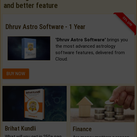
and better feature
33% OFF
Dhruv Astro Software - 1 Year
'Dhruv Astro Software'
brings you
the most advanced astrology
software features, delivered from
Cloud.
BUY NOW
Brihat Kundli
Finance
What will you get in 250+ pages Colored Brihat Kundli.