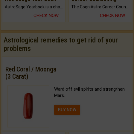
AstroSage Yearbook is a channel to fulfill your dreams and destiny.
The CogniAstro Career Counselling Report is the most comprehensive report available on this topic.
CHECK NOW
CHECK NOW
Astrological remedies to get rid of your
problems
Red Coral / Moonga
(3 Carat)
Ward off evil spirits and strengthen
Mars.
BUY NOW