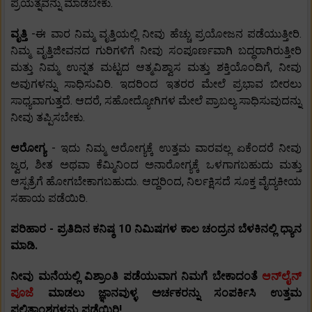
ಪ್ರಯತ್ನವನ್ನು ಮಾಡಬೇಕು.
ವೃತ್ತಿ
-ಈ ವಾರ ನಿಮ್ಮ ವೃತ್ತಿಯಲ್ಲಿ ನೀವು ಹೆಚ್ಚು ಪ್ರಯೋಜನ ಪಡೆಯುತ್ತೀರಿ.
ನಿಮ್ಮ ವೃತ್ತಿಜೀವನದ ಗುರಿಗಳಿಗೆ ನೀವು ಸಂಪೂರ್ಣವಾಗಿ ಬದ್ಧರಾಗಿರುತ್ತೀರಿ
ಮತ್ತು ನಿಮ್ಮ ಉನ್ನತ ಮಟ್ಟದ ಆತ್ಮವಿಶ್ವಾಸ ಮತ್ತು ಶಕ್ತಿಯೊಂದಿಗೆ, ನೀವು
ಅವುಗಳನ್ನು ಸಾಧಿಸುವಿರಿ. ಇದರಿಂದ ಇತರರ ಮೇಲೆ ಪ್ರಭಾವ ಬೀರಲು
ಸಾಧ್ಯವಾಗುತ್ತದೆ. ಆದರೆ, ಸಹೋದ್ಯೋಗಿಗಳ ಮೇಲೆ ಪ್ರಾಬಲ್ಯ ಸಾಧಿಸುವುದನ್ನು
ನೀವು ತಪ್ಪಿಸಬೇಕು.
ಆರೋಗ್ಯ
- ಇದು ನಿಮ್ಮ ಆರೋಗ್ಯಕ್ಕೆ ಉತ್ತಮ ವಾರವಲ್ಲ ಏಕೆಂದರೆ ನೀವು
ಜ್ವರ, ಶೀತ ಅಥವಾ ಕೆಮ್ಮಿನಿಂದ ಅನಾರೋಗ್ಯಕ್ಕೆ ಒಳಗಾಗಬಹುದು ಮತ್ತು
ಆಸ್ಪತ್ರೆಗೆ ಹೋಗಬೇಕಾಗಬಹುದು. ಆದ್ದರಿಂದ, ನಿರ್ಲಕ್ಷಿಸದೆ ಸೂಕ್ತ ವೈದ್ಯಕೀಯ
ಸಹಾಯ ಪಡೆಯಿರಿ.
ಪರಿಹಾರ - ಪ್ರತಿದಿನ ಕನಿಷ್ಠ 10 ನಿಮಿಷಗಳ ಕಾಲ ಚಂದ್ರನ ಬೆಳಕಿನಲ್ಲಿ ಧ್ಯಾನ
ಮಾಡಿ.
ನೀವು ಮನೆಯಲ್ಲಿ ವಿಶ್ರಾಂತಿ ಪಡೆಯುವಾಗ ನಿಮಗೆ ಬೇಕಾದಂತೆ
ಆನ್‌ಲೈನ್
ಪೂಜೆ
ಮಾಡಲು ಜ್ಞಾನವುಳ್ಳ ಅರ್ಚಕರನ್ನು ಸಂಪರ್ಕಿಸಿ ಉತ್ತಮ
ಫಲಿತಾಂಶಗಳನ್ನು ಪಡೆಯಿರಿ!