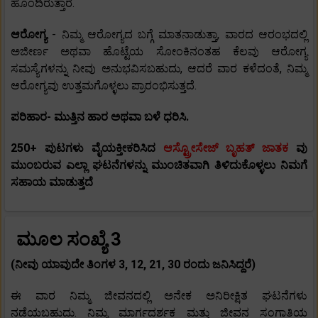
ಹೊಂದಿರುತ್ತಾರೆ.
ಆರೋಗ್ಯ
- ನಿಮ್ಮ ಆರೋಗ್ಯದ ಬಗ್ಗೆ ಮಾತನಾಡುತ್ತಾ, ವಾರದ ಆರಂಭದಲ್ಲಿ
ಅಜೀರ್ಣ ಅಥವಾ ಹೊಟ್ಟೆಯ ಸೋಂಕಿನಂತಹ ಕೆಲವು ಆರೋಗ್ಯ
ಸಮಸ್ಯೆಗಳನ್ನು ನೀವು ಅನುಭವಿಸಬಹುದು, ಆದರೆ ವಾರ ಕಳೆದಂತೆ, ನಿಮ್ಮ
ಆರೋಗ್ಯವು ಉತ್ತಮಗೊಳ್ಳಲು ಪ್ರಾರಂಭಿಸುತ್ತದೆ.
ಪರಿಹಾರ- ಮುತ್ತಿನ ಹಾರ ಅಥವಾ ಬಳೆ ಧರಿಸಿ.
250+ ಪುಟಗಳು ವೈಯಕ್ತೀಕರಿಸಿದ
ಆಸ್ಟ್ರೋಸೇಜ್ ಬೃಹತ್ ಜಾತಕ
ವು
ಮುಂಬರುವ ಎಲ್ಲಾ ಘಟನೆಗಳನ್ನು ಮುಂಚಿತವಾಗಿ ತಿಳಿದುಕೊಳ್ಳಲು ನಿಮಗೆ
ಸಹಾಯ ಮಾಡುತ್ತದೆ
ಮೂಲ ಸಂಖ್ಯೆ 3
(ನೀವು ಯಾವುದೇ ತಿಂಗಳ 3, 12, 21, 30 ರಂದು ಜನಿಸಿದ್ದರೆ)
ಈ ವಾರ ನಿಮ್ಮ ಜೀವನದಲ್ಲಿ ಅನೇಕ ಅನಿರೀಕ್ಷಿತ ಘಟನೆಗಳು
ನಡೆಯಬಹುದು. ನಿಮ್ಮ ಮಾರ್ಗದರ್ಶಕ ಮತ್ತು ಜೀವನ ಸಂಗಾತಿಯ