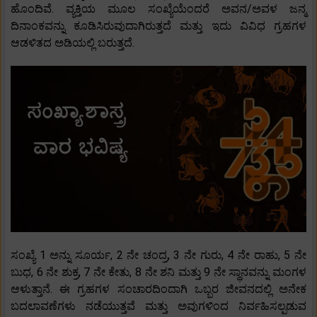
ಹೊಂದಿವೆ. ವ್ಯಕ್ತಿಯ ಮೂಲ ಸಂಖ್ಯೆಯೆಂದರೆ ಅವನ/ಅವಳ ಜನ್ಮ
ದಿನಾಂಕವನ್ನು ಕೂಡಿಸಿರುವುದಾಗಿರುತ್ತದೆ ಮತ್ತು ಇದು ವಿವಿಧ ಗ್ರಹಗಳ
ಆಡಳಿತದ ಅಡಿಯಲ್ಲಿ ಬರುತ್ತದೆ.
ಸಂಖ್ಯೆ 1 ಅನ್ನು ಸೂರ್ಯ, 2 ನೇ ಚಂದ್ರ, 3 ನೇ ಗುರು, 4 ನೇ ರಾಹು, 5 ನೇ
ಬುಧ, 6 ನೇ ಶುಕ್ರ, 7 ನೇ ಕೇತು, 8 ನೇ ಶನಿ ಮತ್ತು 9 ನೇ ಸ್ಥಾನವನ್ನು ಮಂಗಳ
ಆಳುತ್ತಾನೆ. ಈ ಗ್ರಹಗಳ ಸಂಚಾರದಿಂದಾಗಿ ಒಬ್ಬರ ಜೀವನದಲ್ಲಿ ಅನೇಕ
ಬದಲಾವಣೆಗಳು ನಡೆಯುತ್ತವೆ ಮತ್ತು ಅವುಗಳಿಂದ ನಿರ್ವಹಿಸಲ್ಪಡುವ