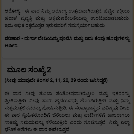
ಆರೋಗ್ಯ
- ಈ ವಾರ ನಿಮ್ಮ ಆರೋಗ್ಯ ಉತ್ತಮವಾಗಿರುತ್ತದೆ. ಹೆಚ್ಚಿನ ಶಕ್ತಿಯು
ಹಠಾತ್ ಪ್ರವೃತ್ತಿ ಮತ್ತು ಆಕ್ರಮಣಶೀಲತೆಯನ್ನು ಉಂಟುಮಾಡಬಹುದು,
ಇದು ಅಧಿಕ ರಕ್ತದೊತ್ತಡ ಇರುವವರಿಗೆ ಸಮಸ್ಯೆಯಾಗಬಹುದು.
ಪರಿಹಾರ - ದುರ್ಗಾ ದೇವಿಯನ್ನು ಪೂಜಿಸಿ ಮತ್ತು ಐದು ಕೆಂಪು ಹೂವುಗಳನ್ನು
ಅರ್ಪಿಸಿ.
ಮೂಲ ಸಂಖ್ಯೆ 2
(ನೀವು ಯಾವುದೇ ತಿಂಗಳ 2, 11, 20, 29 ರಂದು ಜನಿಸಿದ್ದರೆ)
ಈ ವಾರ ನೀವು ತುಂಬಾ ಸಂತೋಷವಾಗಿರುತ್ತೀರಿ ಮತ್ತು ಇತರರನ್ನು
ಪ್ರೀತಿಸುತ್ತೀರಿ. ನೀವು ತಾಯಿ ಹೃದಯವನ್ನು ಹೊಂದಿರುತ್ತೀರಿ ಮತ್ತು ನಿಮ್ಮ
ಸುತ್ತಮುತ್ತಲಿನವರನ್ನು ಪೋಷಿಸುತ್ತೀರಿ. ಈ ಸಂಖ್ಯಾಶಾಸ್ತ್ರದ ಭವಿಷ್ಯವು ನೀವು
ಈ ವಾರ ಸ್ನೇಹಿತರೊಂದಿಗೆ ಬೆರೆಯಲು ಮತ್ತು ಪಾರ್ಟಿಗಳಿಗೆ ಹಾಜರಾಗಲು
ಸಾಕಷ್ಟು ಸಮಯವನ್ನು ಕಳೆಯುತ್ತೀರಿ ಎಂದು ಸೂಚಿಸುತ್ತದೆ. ನಿಮ್ಮ ಎಲ್ಲಾ
ಭೌತಿಕ ಆಸೆಗಳು ಈ ವಾರ ಈಡೇರುತ್ತವೆ.