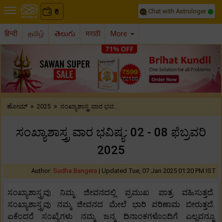
Chat with Astrologer
0
₹
हिन्दी
தமிழ்
తెలుగు
मराठी
More
Previous
Nex
»
»
ಹೋಮ್
2025
ಸಂಖ್ಯಾಶಾಸ್ತ್ರ ವಾರ ಭವ..
ಸಂಖ್ಯಾಶಾಸ್ತ್ರ ವಾರ ಭವಿಷ್ಯ: 02 - 08 ಫೆಬ್ರವರಿ
2025
Author:
Sudha Bangera
|
Updated Tue, 07 Jan 2025 01:20 PM IST
ಸಂಖ್ಯಾಶಾಸ್ತ್ರವು ನಿಮ್ಮ ಜೀವನದಲ್ಲಿ ಪ್ರಮುಖ ಪಾತ್ರ ವಹಿಸುತ್ತದೆ.
ಸಂಖ್ಯಾಶಾಸ್ತ್ರವು ನಮ್ಮ ಜೀವನದ ಮೇಲೆ ಭಾರಿ ಪರಿಣಾಮ ಬೀರುತ್ತದೆ.
ಏಕೆಂದರೆ ಸಂಖ್ಯೆಗಳು ನಮ್ಮ ಜನ್ಮ ದಿನಾಂಕಗಳೊಂದಿಗೆ ಎಲ್ಲವನ್ನೂ