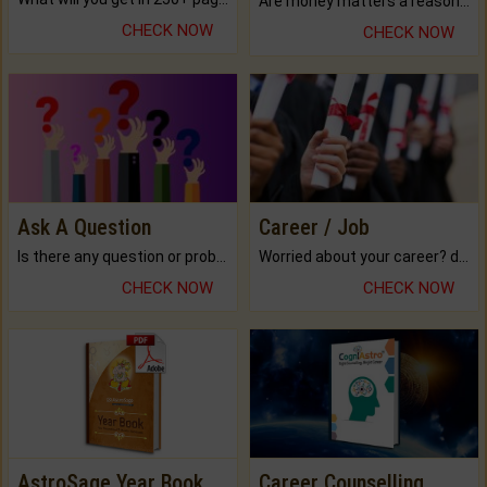
Are money matters a reason for the dark-circles under your eyes?
CHECK NOW
CHECK NOW
Ask A Question
Career / Job
Is there any question or problem lingering.
Worried about your career? don't know what is.
CHECK NOW
CHECK NOW
AstroSage Year Book
Career Counselling