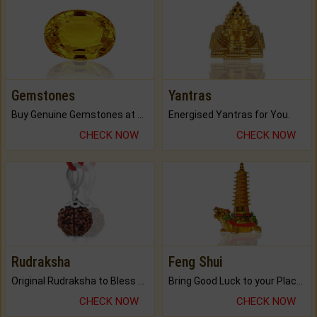
Gemstones
Yantras
Buy Genuine Gemstones at Best Prices.
Energised Yantras for You.
CHECK NOW
CHECK NOW
Rudraksha
Feng Shui
Original Rudraksha to Bless Your Way.
Bring Good Luck to your Place with Feng Shui.
CHECK NOW
CHECK NOW