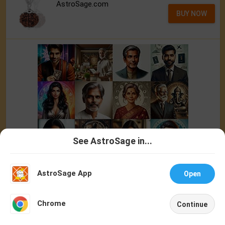
AstroSage.com
BUY NOW
See AstroSage in...
Talk To
Chat With
Astrologer
Astrologer
AstroSage App
Open
NEW
Chrome
Continue
Home
Shop
Call
Chat
Account