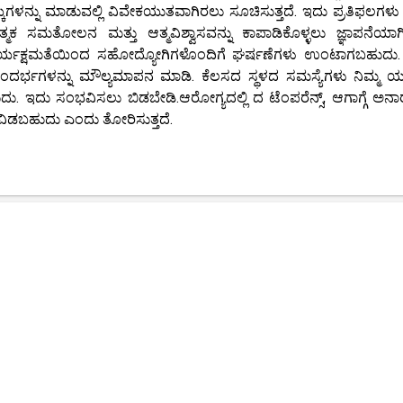
ಆಯ್ಕೆಗಳನ್ನು ಮಾಡುವಲ್ಲಿ ವಿವೇಕಯುತವಾಗಿರಲು ಸೂಚಿಸುತ್ತದೆ. ಇದು ಪ್ರತಿಫಲಗಳು 
ನಾತ್ಮಕ ಸಮತೋಲನ ಮತ್ತು ಆತ್ಮವಿಶ್ವಾಸವನ್ನು ಕಾಪಾಡಿಕೊಳ್ಳಲು ಜ್ಞಾಪನೆಯ
ಕಾರ್ಯಕ್ಷಮತೆಯಿಂದ ಸಹೋದ್ಯೋಗಿಗಳೊಂದಿಗೆ ಘರ್ಷಣೆಗಳು ಉಂಟಾಗಬಹುದು. 
ರ್ಭಗಳನ್ನು ಮೌಲ್ಯಮಾಪನ ಮಾಡಿ. ಕೆಲಸದ ಸ್ಥಳದ ಸಮಸ್ಯೆಗಳು ನಿಮ್ಮ ಯಶಸ
. ಇದು ಸಂಭವಿಸಲು ಬಿಡಬೇಡಿ.ಆರೋಗ್ಯದಲ್ಲಿ ದ ಟೆಂಪರೆನ್ಸ್, ಆಗಾಗ್ಗೆ ಅನಾ
ವಿಡಬಹುದು ಎಂದು ತೋರಿಸುತ್ತದೆ.