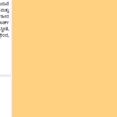
ಮದುವೆ
ಮತ್ತು
್ಥಹೀನ
ಕಾರ್ಡ್
ಥಿರತೆ,
ರಿಂದ,