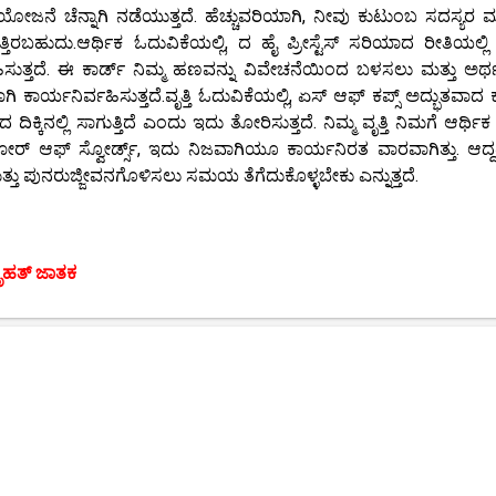
ೋಜನೆ ಚೆನ್ನಾಗಿ ನಡೆಯುತ್ತದೆ. ಹೆಚ್ಚುವರಿಯಾಗಿ, ನೀವು ಕುಟುಂಬ ಸದಸ್ಯರ 
ರಬಹುದು.ಆರ್ಥಿಕ ಓದುವಿಕೆಯಲ್ಲಿ, ದ ಹೈ ಪ್ರೀಸ್ಟೆಸ್ ಸರಿಯಾದ ರೀತಿಯಲ್ಲಿ 
ಸುತ್ತದೆ. ಈ ಕಾರ್ಡ್ ನಿಮ್ಮ ಹಣವನ್ನು ವಿವೇಚನೆಯಿಂದ ಬಳಸಲು ಮತ್ತು ಅರ
ಿ ಕಾರ್ಯನಿರ್ವಹಿಸುತ್ತದೆ.ವೃತ್ತಿ ಓದುವಿಕೆಯಲ್ಲಿ, ಏಸ್ ಆಫ್ ಕಪ್ಸ್ ಅದ್ಭುತವಾದ 
ಿಕ್ಕಿನಲ್ಲಿ ಸಾಗುತ್ತಿದೆ ಎಂದು ಇದು ತೋರಿಸುತ್ತದೆ. ನಿಮ್ಮ ವೃತ್ತಿ ನಿಮಗೆ ಆರ್ಥಿಕ ಸ್
 ಫೋರ್ ಆಫ್ ಸ್ವೋರ್ಡ್ಸ್, ಇದು ನಿಜವಾಗಿಯೂ ಕಾರ್ಯನಿರತ ವಾರವಾಗಿತ್ತು. ಆದ್ದ
ತ್ತು ಪುನರುಜ್ಜೀವನಗೊಳಿಸಲು ಸಮಯ ತೆಗೆದುಕೊಳ್ಳಬೇಕು ಎನ್ನುತ್ತದೆ.
ಬೃಹತ್ ಜಾತಕ