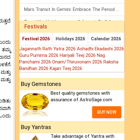
Mars Transit In Gemini: Embrace The Period Full Of Energy & Intelligence
ತ್ತದೆ
Tarot Weekly Horoscope: 2 August To 8 August, 2026
Festivals
Shanivar Vrat 2026: Saturn Will Serve Justice In Sawan Month!
Festival 2026
Holidays 2026
Calendar 2026
 ಎಂದು
Jagannath Rath Yatra 2026
Ashadhi Ekadashi 2026
 ತಮ್ಮ
Guru Purnima 2026
Hariyali Teej 2026
Nag
ತಮಾನದ
Panchami 2026
Onam/Thiruvonam 2026
Raksha
ಳಕೆಗೆ
Bandhan 2026
Kajari Teej 2026
ಮತ್ತು
ಮತ್ತು
Buy Gemstones
Best quality gemstones with
assurance of AstroSage.com
ಂಡಿತು
ನವಾಗಿ
BUY NOW
ಿ ಒಂದು
Buy Yantras
Take advantage of Yantra with