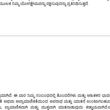
ೂಲಕ ನಿಮ್ಮ ಯೋಗಕ್ಷೇಮವನ್ನು ರಕ್ಷಿಸುವುದನ್ನು ಪ್ರತಿನಿಧಿಸುತ್ತದೆ.
ಸುದ್ದಿಯಾಗಿದೆ. ಈ ವಾರ ನಿಮ್ಮ ಸಂಬಂಧದಲ್ಲಿ ತೊಂದರೆಗಳು ಮತ್ತು ಅಹಿತಕರ ಭಾವ
ಿಕತೆ ಅಥವಾ ಅಪ್ರಾಮಾಣಿಕತೆಯಿಂದ ಅಪರಾಧ ಮತ್ತು ಯಾತನೆ ಉಂಟಾಗಬಹು
ಸಲು, ಪ್ರಾಮಾಣಿಕವಾಗಿ ಮತ್ತು ಮುಕ್ತವಾಗಿ ಮಾತನಾಡುವುದು ಕಡ್ಡಾಯವಾಗಿದೆ.ಆ