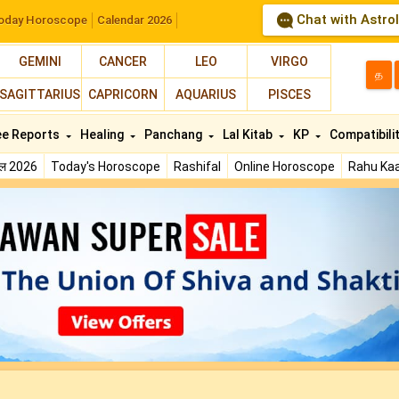
Chat with Astro
oday Horoscope
Calendar 2026
GEMINI
CANCER
LEO
VIRGO
த
SAGITTARIUS
CAPRICORN
AQUARIUS
PISCES
ee Reports
Healing
Panchang
Lal Kitab
KP
Compatibili
फल 2026
Today's Horoscope
Rashifal
Online Horoscope
Rahu Kaa
N