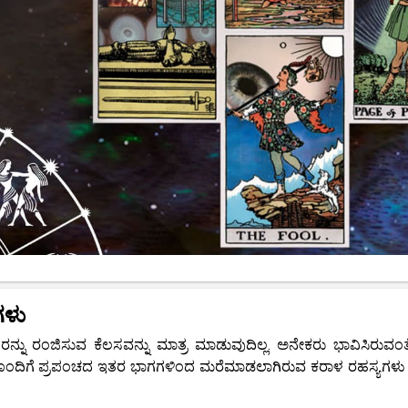
ಗಳು
ಿತರನ್ನು ರಂಜಿಸುವ ಕೆಲಸವನ್ನು ಮಾತ್ರ ಮಾಡುವುದಿಲ್ಲ. ಅನೇಕರು ಭಾವಿಸಿರುವಂತ
ಳೊಂದಿಗೆ ಪ್ರಪಂಚದ ಇತರ ಭಾಗಗಳಿಂದ ಮರೆಮಾಡಲಾಗಿರುವ ಕರಾಳ ರಹಸ್ಯಗಳು 