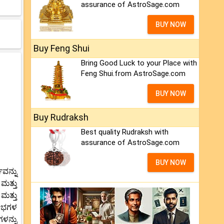
assurance of AstroSage.com
BUY NOW
Buy Feng Shui
Bring Good Luck to your Place with
Feng Shui.from AstroSage.com
BUY NOW
Buy Rudraksh
Best quality Rudraksh with
assurance of AstroSage.com
BUY NOW
ವನ್ನು
ಮತ್ತು
ಮತ್ತು
ರಂಭಗಳ
ಗಳನ್ನು