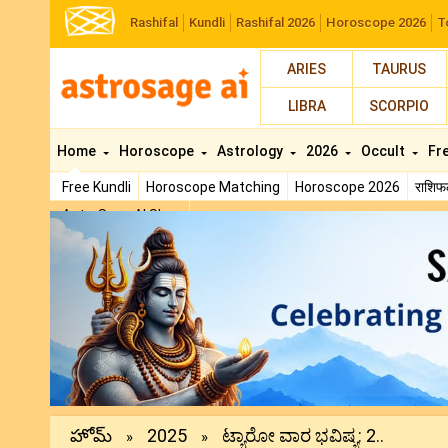
Rashifal
Kundli
Rashifal 2026
Horoscope 2026
T
ARIES
TAURUS
LIBRA
SCORPIO
Home
Horoscope
Astrology
2026
Occult
Fr
Free Kundli
Horoscope Matching
Horoscope 2026
राशि
AstroSage AI Shop
Previous
హోమ్
2025
ಟ್ಯಾರೋ ವಾರ ಭವಿಷ್ಯ: 2..
»
»