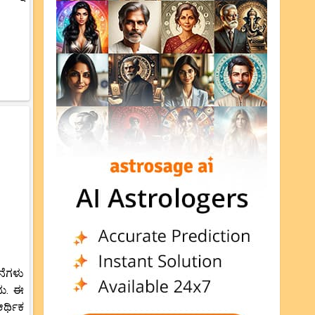
ನೆಗಳು
ದು. ಈ
ರ್ಥಿಕ