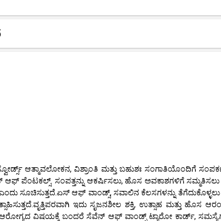
5
ೋರ್ಡ್ಸ್ ಆತ್ಮಾವಲೋಕನ, ವಿಶ್ರಾಂತಿ ಮತ್ತು ಬಹುಶಃ ಸಂಗಾತಿಯೊಂದಿಗೆ ಸಂಪರ್ಕ
ಸ್ ಆಫ್ ಪೆಂಟಕಲ್ಸ್. ಸಂಪತ್ತನ್ನು ಆಕರ್ಷಿಸಲು, ಹೊಸ ಅವಕಾಶಗಳಿಗೆ ಸಮ್ಮತಿಸಲು 
ದು ಸೂಚಿಸುತ್ತದೆ.ಏಸ್ ಆಫ್ ವಾಂಡ್ಸ್, ಸವಾಲಿನ ಕೆಲಸಗಳನ್ನು ತೆಗೆದುಕೊಳ್ಳಲು 
್ಸಾಹಿಸುತ್ತದೆ.ವೃತ್ತಿಪರವಾಗಿ ಇದು ಸೃಜನಶೀಲ ಶಕ್ತಿ, ಉತ್ಸಾಹ ಮತ್ತು ಹೊಸ ಆ
ಹುದು.ಆರೋಗ್ಯದ ವಿಷಯಕ್ಕೆ ಬಂದರೆ ಸೆವೆನ್ ಆಫ್ ವಾಂಡ್ಸ್ ಟ್ಯಾರೋ ಕಾರ್ಡ್, ಸಮಸ್ಯೆ