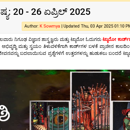
್ಯ: 20 - 26 ಏಪ್ರಿಲ್ 2025
Author:
K Sowmya
|
Updated Thu, 03 Apr 2025 01:10 P
ವಾರು ನಿಗೂಢ ವಿಜ್ಞಾನ ಶಾಸ್ತ್ರಜ್ಞರು ಮತ್ತು ಟ್ಯಾರೋ ಓದುಗರು
ಟ್ಯಾರೋ ಕಾರ್ಡ್‌
ತ್ಮಿಕ ಅಭಿವೃದ್ಧಿ ಮತ್ತು ಸ್ವಯಂ ತಿಳುವಳಿಕೆಗಾಗಿ ಕಾರ್ಡ್‌ಗಳ ಬಳಕೆ ಪ್ರಾಚೀನ ಕಾಲ
ತು ಜೀವನವನ್ನು ಬದಲಾಯಿಸುವ ಪ್ರಶ್ನೆಗಳಿಗೆ ಉತ್ತರಗಳನ್ನು ಹುಡುಕಲು ಬಂದರೆ ಟ್