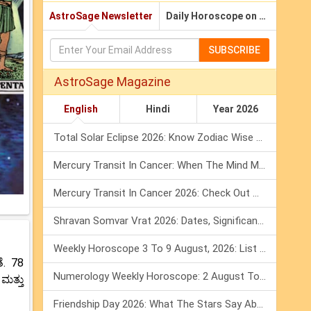
AstroSage Newsletter
Daily Horoscope on Email
SUBSCRIBE
AstroSage Magazine
English
Hindi
Year 2026
Total Solar Eclipse 2026: Know Zodiac Wise Prediction
Mercury Transit In Cancer: When The Mind Meets The Heart!
Mercury Transit In Cancer 2026: Check Out What It Brings For You
Shravan Somvar Vrat 2026: Dates, Significance & Rituals In August
Weekly Horoscope 3 To 9 August, 2026: List Of Fasts & Festivals
ೆ. 78
Numerology Weekly Horoscope: 2 August To 8 August, 2026
ಮತ್ತು
Friendship Day 2026: What The Stars Say About Your Best Friend!