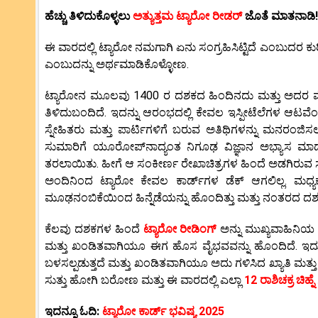
ಹೆಚ್ಚು ತಿಳಿದುಕೊಳ್ಳಲು
ಅತ್ಯುತ್ತಮ ಟ್ಯಾರೋ ರೀಡರ್
ಜೊತೆ ಮಾತನಾಡಿ!
ಈ ವಾರದಲ್ಲಿ ಟ್ಯಾರೋ ನಮಗಾಗಿ ಏನು ಸಂಗ್ರಹಿಸಿಟ್ಟಿದೆ ಎಂಬುದರ ಕು
ಎಂಬುದನ್ನು ಅರ್ಥಮಾಡಿಕೊಳ್ಳೋಣ.
ಟ್ಯಾರೋನ ಮೂಲವು 1400 ರ ದಶಕದ ಹಿಂದಿನದು ಮತ್ತು ಅದರ ಮ
ತಿಳಿದುಬಂದಿದೆ. ಇದನ್ನು ಆರಂಭದಲ್ಲಿ ಕೇವಲ ಇಸ್ಪೀಟೆಲೆಗಳ ಆಟವೆಂ
ಸ್ನೇಹಿತರು ಮತ್ತು ಪಾರ್ಟಿಗಳಿಗೆ ಬರುವ ಅತಿಥಿಗಳನ್ನು ಮನರಂಜಿಸಲ
ಸುಮಾರಿಗೆ ಯೂರೋಪ್‌ನಾದ್ಯಂತ ನಿಗೂಢ ವಿಜ್ಞಾನ ಅಭ್ಯಾಸ ಮಾಡಲ
ತರಲಾಯಿತು. ಹೀಗೆ ಆ ಸಂಕೀರ್ಣ ರೇಖಾಚಿತ್ರಗಳ ಹಿಂದೆ ಅಡಗಿರುವ ಸತ್ಯ
ಅಂದಿನಿಂದ ಟ್ಯಾರೋ ಕೇವಲ ಕಾರ್ಡ್‌ಗಳ ಡೆಕ್ ಆಗಲಿಲ್ಲ. ಮಧ
ಮೂಢನಂಬಿಕೆಯಿಂದ ಹಿನ್ನೆಡೆಯನ್ನು ಹೊಂದಿತ್ತು ಮತ್ತು ನಂತರದ ದ
ಕೆಲವು ದಶಕಗಳ ಹಿಂದೆ
ಟ್ಯಾರೋ ರೀಡಿಂಗ್
ಅನ್ನು ಮುಖ್ಯವಾಹಿನಿಯ 
ಮತ್ತು ಖಂಡಿತವಾಗಿಯೂ ಈಗ ಹೊಸ ವೈಭವವನ್ನು ಹೊಂದಿದೆ. ಇದು ಮತ್
ಬಳಸಲ್ಪಡುತ್ತದೆ ಮತ್ತು ಖಂಡಿತವಾಗಿಯೂ ಅದು ಗಳಿಸಿದ ಖ್ಯಾತಿ ಮತ್ತು ಗ
ಸುತ್ತು ಹೋಗಿ ಬರೋಣ ಮತ್ತು ಈ ವಾರದಲ್ಲಿ ಎಲ್ಲಾ
12 ರಾಶಿಚಕ್ರ
ಚಿಹ್ನೆ
ಇದನ್ನೂ ಓದಿ:
ಟ್ಯಾರೋ ಕಾರ್ಡ್ ಭವಿಷ್ಯ 2025