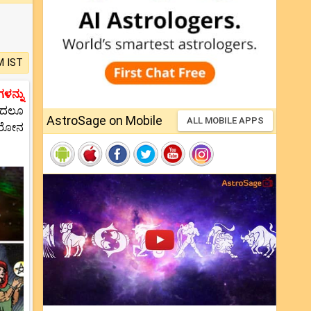
M IST
ಗಳನ್ನು
ದಿಂದಲೂ
AstroSage on Mobile
ALL MOBILE APPS
ಯಾರೋನ