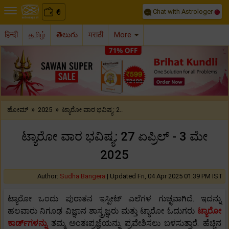
Chat with Astrologer
0
₹
हिन्दी
தமிழ்
తెలుగు
मराठी
More
Previous
Nex
»
»
ಹೋಮ್
2025
ಟ್ಯಾರೋ ವಾರ ಭವಿಷ್ಯ: 2..
ಟ್ಯಾರೋ ವಾರ ಭವಿಷ್ಯ: 27 ಏಪ್ರಿಲ್ - 3 ಮೇ
2025
Author:
Sudha Bangera
|
Updated Fri, 04 Apr 2025 01:39 PM IST
ಟ್ಯಾರೋ ಒಂದು ಪುರಾತನ ಇಸ್ಪೀಟ್ ಎಲೆಗಳ ಗುಚ್ಛವಾಗಿದೆ. ಇದನ್ನು
ಹಲವಾರು ನಿಗೂಢ ವಿಜ್ಞಾನ ಶಾಸ್ತ್ರಜ್ಞರು ಮತ್ತು ಟ್ಯಾರೋ ಓದುಗರು
ಟ್ಯಾರೋ
ಕಾರ್ಡ್‌ಗಳನ್ನು
ತಮ್ಮ ಅಂತಃಪ್ರಜ್ಞೆಯನ್ನು ಪ್ರವೇಶಿಸಲು ಬಳಸುತ್ತಾರೆ. ಹೆಚ್ಚಿನ