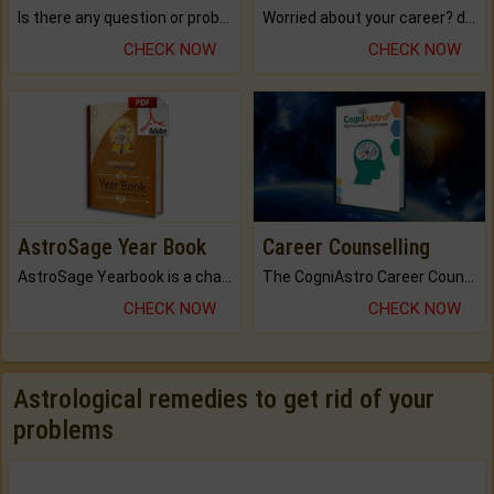
Is there any question or problem lingering.
Worried about your career? don't know what is.
CHECK NOW
CHECK NOW
AstroSage Year Book
Career Counselling
AstroSage Yearbook is a channel to fulfill your dreams and destiny.
The CogniAstro Career Counselling Report is the most comprehensive report available on this topic.
CHECK NOW
CHECK NOW
Astrological remedies to get rid of your
problems