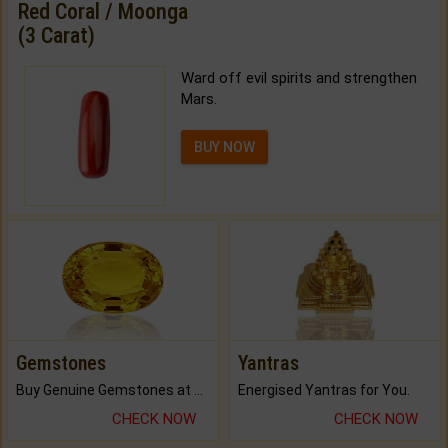
Red Coral / Moonga
(3 Carat)
Ward off evil spirits and strengthen
Mars.
BUY NOW
Gemstones
Yantras
Buy Genuine Gemstones at Best Prices.
Energised Yantras for You.
CHECK NOW
CHECK NOW