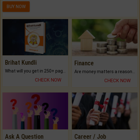
BUY NOW
Brihat Kundli
Finance
What will you get in 250+ pages Colored Brihat Kundli.
Are money matters a reason for the dark-circles under your eyes?
CHECK NOW
CHECK NOW
Ask A Question
Career / Job