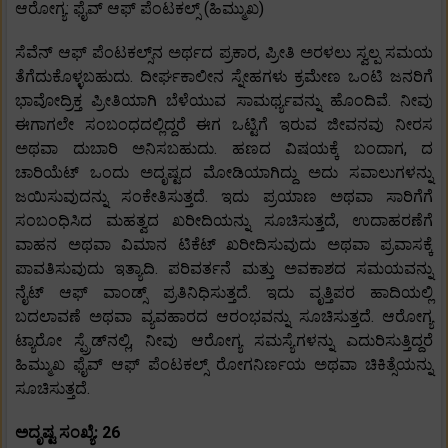
ಆರೋಗ್ಯ: ಫೈವ್ ಆಫ್ ಪೆಂಟಕಲ್ಸ್ (ಹಿಮ್ಮುಖ)
ಸೆವೆನ್ ಆಫ್ ಪೆಂಟಕಲ್ಸ್‌ನ ಅರ್ಥದ ಪ್ರಕಾರ, ಪ್ರೀತಿ ಅರಳಲು ಸ್ವಲ್ಪ ಸಮಯ
ತೆಗೆದುಕೊಳ್ಳಬಹುದು. ದೀರ್ಘಕಾಲೀನ ಸ್ನೇಹಗಳು ಕ್ರಮೇಣ ಒಂಟಿ ಜನರಿಗೆ
ಭಾವೋದ್ರಿಕ್ತ ಪ್ರೀತಿಯಾಗಿ ಬೆಳೆಯುವ ಸಾಮರ್ಥ್ಯವನ್ನು ಹೊಂದಿವೆ. ನೀವು
ಈಗಾಗಲೇ ಸಂಬಂಧದಲ್ಲಿದ್ದರೆ ಈಗ ಒಟ್ಟಿಗೆ ಇರುವ ಜೀವನವು ನೀರಸ
ಅಥವಾ ದುಬಾರಿ ಅನಿಸಬಹುದು. ಹಣದ ವಿಷಯಕ್ಕೆ ಬಂದಾಗ, ದ
ಚಾರಿಯೆಟ್ ಒಂದು ಅದೃಷ್ಟದ ಮೋಡಿಯಾಗಿದ್ದು ಅದು ಸವಾಲುಗಳನ್ನು
ಜಯಿಸುವುದನ್ನು ಸಂಕೇತಿಸುತ್ತದೆ. ಇದು ಪ್ರಯಾಣ ಅಥವಾ ಸಾರಿಗೆಗೆ
ಸಂಬಂಧಿಸಿದ ಮಹತ್ವದ ಖರೀದಿಯನ್ನು ಸೂಚಿಸುತ್ತದೆ, ಉದಾಹರಣೆಗೆ
ವಾಹನ ಅಥವಾ ವಿಮಾನ ಟಿಕೆಟ್ ಖರೀದಿಸುವುದು ಅಥವಾ ಪ್ರವಾಸಕ್ಕೆ
ಪಾವತಿಸುವುದು ಇತ್ಯಾದಿ. ಪರಿವರ್ತನೆ ಮತ್ತು ಅವಕಾಶದ ಸಮಯವನ್ನು
ನೈಟ್ ಆಫ್ ವಾಂಡ್ಸ್ ಪ್ರತಿನಿಧಿಸುತ್ತದೆ. ಇದು ವೃತ್ತಿಪರ ಹಾದಿಯಲ್ಲಿ
ಬದಲಾವಣೆ ಅಥವಾ ವ್ಯವಹಾರದ ಆರಂಭವನ್ನು ಸೂಚಿಸುತ್ತದೆ. ಆರೋಗ್ಯ
ಟ್ಯಾರೋ ಸ್ಪ್ರೆಡ್‌ನಲ್ಲಿ, ನೀವು ಆರೋಗ್ಯ ಸಮಸ್ಯೆಗಳನ್ನು ಎದುರಿಸುತ್ತಿದ್ದರೆ
ಹಿಮ್ಮುಖ ಫೈವ್ ಆಫ್ ಪೆಂಟಕಲ್ಸ್ ರೋಗನಿರ್ಣಯ ಅಥವಾ ಚಿಕಿತ್ಸೆಯನ್ನು
ಸೂಚಿಸುತ್ತದೆ.
ಅದೃಷ್ಟ ಸಂಖ್ಯೆ: 26