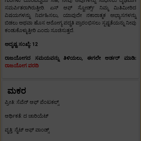
ಗುರಿಗಳು ದೂರವಿದ್ದರೂ ಸಹ, ನೀವು ಅವುಗಳನ್ನು ಸಾಧಿಸಲು ದೃಢವಾಗಿ
ಸಮರ್ಪಿತರಾಗಿರುತ್ತೀರಿ. ಏಸ್ ಆಫ್ ಸ್ವೋರ್ಡ್ಸ್ ನಿಮ್ಮ ಮಿತಿಮೀರಿದ
ವಿಷಯಗಳನ್ನು ನಿರ್ವಹಿಸಲು, ಯಾವುದೇ ನಕಾರಾತ್ಮಕ ಅಭ್ಯಾಸಗಳನ್ನು
ಬಿಡಲು ಅಥವಾ ಹೊಸ ಆರೋಗ್ಯ ಪದ್ಧತಿ ಪ್ರಾರಂಭಿಸಲು ಸ್ಪಷ್ಟತೆಯನ್ನು ನೀವು
ಕಂಡುಕೊಳ್ಳುತ್ತೀರಿ ಎಂದು ಸೂಚಿಸುತ್ತದೆ.
ಅದೃಷ್ಟ ಸಂಖ್ಯೆ: 12
ರಾಜಯೋಗದ ಸಮಯವನ್ನು ತಿಳಿಯಲು, ಈಗಲೇ ಆರ್ಡರ್ ಮಾಡಿ:
ರಾಜಯೋಗ ವರದಿ
ಮಕರ
ಪ್ರೀತಿ: ಸೆವೆನ್ ಆಫ್ ಪೆಂಟಕಲ್ಸ್
ಆರ್ಥಿಕತೆ: ದ ಚಾರಿಯೆಟ್
ವೃತ್ತಿ: ನೈಟ್ ಆಫ್ ವಾಂಡ್ಸ್