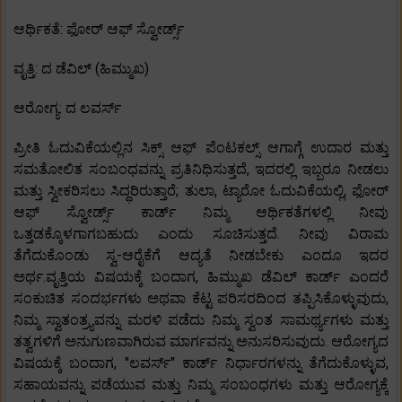
ಆರ್ಥಿಕತೆ: ಫೋರ್ ಆಫ್ ಸ್ವೋರ್ಡ್ಸ್
ವೃತ್ತಿ: ದ ಡೆವಿಲ್ (ಹಿಮ್ಮುಖ)
ಆರೋಗ್ಯ: ದ ಲವರ್ಸ್
ಪ್ರೀತಿ ಓದುವಿಕೆಯಲ್ಲಿನ ಸಿಕ್ಸ್ ಆಫ್ ಪೆಂಟಕಲ್ಸ್ ಆಗಾಗ್ಗೆ ಉದಾರ ಮತ್ತು
ಸಮತೋಲಿತ ಸಂಬಂಧವನ್ನು ಪ್ರತಿನಿಧಿಸುತ್ತದೆ, ಇದರಲ್ಲಿ ಇಬ್ಬರೂ ನೀಡಲು
ಮತ್ತು ಸ್ವೀಕರಿಸಲು ಸಿದ್ಧರಿರುತ್ತಾರೆ; ತುಲಾ, ಟ್ಯಾರೋ ಓದುವಿಕೆಯಲ್ಲಿ, ಫೋರ್
ಆಫ್ ಸ್ವೋರ್ಡ್ಸ್ ಕಾರ್ಡ್ ನಿಮ್ಮ ಆರ್ಥಿಕತೆಗಳಲ್ಲಿ ನೀವು
ಒತ್ತಡಕ್ಕೊಳಗಾಗಬಹುದು ಎಂದು ಸೂಚಿಸುತ್ತದೆ. ನೀವು ವಿರಾಮ
ತೆಗೆದುಕೊಂಡು ಸ್ವ-ಆರೈಕೆಗೆ ಆದ್ಯತೆ ನೀಡಬೇಕು ಎಂದೂ ಇದರ
ಅರ್ಥ.ವೃತ್ತಿಯ ವಿಷಯಕ್ಕೆ ಬಂದಾಗ, ಹಿಮ್ಮುಖ ಡೆವಿಲ್ ಕಾರ್ಡ್ ಎಂದರೆ
ಸಂಕುಚಿತ ಸಂದರ್ಭಗಳು ಅಥವಾ ಕೆಟ್ಟ ಪರಿಸರದಿಂದ ತಪ್ಪಿಸಿಕೊಳ್ಳುವುದು,
ನಿಮ್ಮ ಸ್ವಾತಂತ್ರ್ಯವನ್ನು ಮರಳಿ ಪಡೆದು ನಿಮ್ಮ ಸ್ವಂತ ಸಾಮರ್ಥ್ಯಗಳು ಮತ್ತು
ತತ್ವಗಳಿಗೆ ಅನುಗುಣವಾಗಿರುವ ಮಾರ್ಗವನ್ನು ಅನುಸರಿಸುವುದು. ಆರೋಗ್ಯದ
ವಿಷಯಕ್ಕೆ ಬಂದಾಗ, "ಲವರ್ಸ್" ಕಾರ್ಡ್ ನಿರ್ಧಾರಗಳನ್ನು ತೆಗೆದುಕೊಳ್ಳುವ,
ಸಹಾಯವನ್ನು ಪಡೆಯುವ ಮತ್ತು ನಿಮ್ಮ ಸಂಬಂಧಗಳು ಮತ್ತು ಆರೋಗ್ಯಕ್ಕೆ