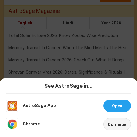
AstroSage Magazine
English
Hindi
Year 2026
Total Solar Eclipse 2026: Know Zodiac Wise Prediction
Mercury Transit In Cancer: When The Mind Meets The Heart!
Mercury Transit In Cancer 2026: Check Out What It Brings For You
Shravan Somvar Vrat 2026: Dates, Significance & Rituals In August
Weekly Horoscope 3 To 9 August, 2026: List Of Fasts & Festivals
See AstroSage in...
Talk To
Chat With
Numerology Weekly Horoscope: 2 August To 8 August, 2026
Astrologer
Astrologer
AstroSage App
Open
Friendship Day 2026: What The Stars Say About Your Best Friend!
NEW
Mars Transit In Gemini: Embrace The Period Full Of Energy & Intelligence
Chrome
Continue
Home
Shop
Call
Chat
Account
Tarot Weekly Horoscope: 2 August To 8 August, 2026