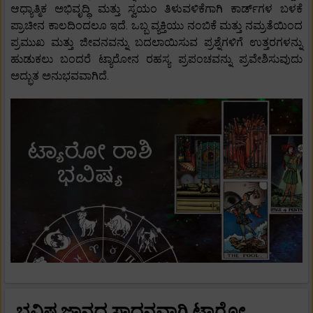
ಆಧ್ಯಾತ್ಮಿಕ ಅಭಿವೃದ್ಧಿ ಮತ್ತು ಸ್ವಯಂ ತಿಳುವಳಿಕೆಗಾಗಿ ಕಾರ್ಡ್‌ಗಳ ಬಳಕೆ
ಪ್ರಾಚೀನ ಕಾಲದಿಂದಲೂ ಇದೆ. ಒಬ್ಬ ವ್ಯಕ್ತಿಯು ನಂಬಿಕೆ ಮತ್ತು ನಮ್ರತೆಯಿಂದ
ಪ್ರಮುಖ ಮತ್ತು ಜೀವನವನ್ನು ಬದಲಾಯಿಸುವ ಪ್ರಶ್ನೆಗಳಿಗೆ ಉತ್ತರಗಳನ್ನು
ಹುಡುಕಲು ಬಂದರೆ ಟ್ಯಾರೋನ ರಹಸ್ಯ ಪ್ರಪಂಚವನ್ನು ಪ್ರವೇಶಿಸುವುದು
ಅದ್ಭುತ ಅನುಭವವಾಗಿದೆ.
ಭವಿಷ್ಯಜ್ಞಾನದ ಸಾಧನವಾಗಿ ಟ್ಯಾರೋ