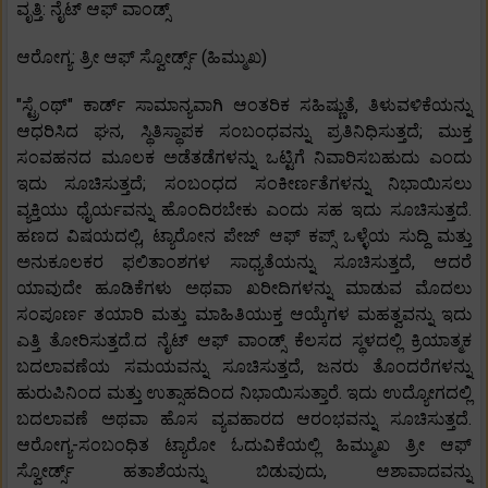
ವೃತ್ತಿ: ನೈಟ್ ಆಫ್ ವಾಂಡ್ಸ್
ಆರೋಗ್ಯ: ತ್ರೀ ಆಫ್ ಸ್ವೋರ್ಡ್ಸ್ (ಹಿಮ್ಮುಖ)
"ಸ್ಟ್ರೆಂಥ್" ಕಾರ್ಡ್ ಸಾಮಾನ್ಯವಾಗಿ ಆಂತರಿಕ ಸಹಿಷ್ಣುತೆ, ತಿಳುವಳಿಕೆಯನ್ನು
ಆಧರಿಸಿದ ಘನ, ಸ್ಥಿತಿಸ್ಥಾಪಕ ಸಂಬಂಧವನ್ನು ಪ್ರತಿನಿಧಿಸುತ್ತದೆ; ಮುಕ್ತ
ಸಂವಹನದ ಮೂಲಕ ಅಡೆತಡೆಗಳನ್ನು ಒಟ್ಟಿಗೆ ನಿವಾರಿಸಬಹುದು ಎಂದು
ಇದು ಸೂಚಿಸುತ್ತದೆ; ಸಂಬಂಧದ ಸಂಕೀರ್ಣತೆಗಳನ್ನು ನಿಭಾಯಿಸಲು
ವ್ಯಕ್ತಿಯು ಧೈರ್ಯವನ್ನು ಹೊಂದಿರಬೇಕು ಎಂದು ಸಹ ಇದು ಸೂಚಿಸುತ್ತದೆ.
ಹಣದ ವಿಷಯದಲ್ಲಿ, ಟ್ಯಾರೋನ ಪೇಜ್ ಆಫ್ ಕಪ್ಸ್ ಒಳ್ಳೆಯ ಸುದ್ದಿ ಮತ್ತು
ಅನುಕೂಲಕರ ಫಲಿತಾಂಶಗಳ ಸಾಧ್ಯತೆಯನ್ನು ಸೂಚಿಸುತ್ತದೆ, ಆದರೆ
ಯಾವುದೇ ಹೂಡಿಕೆಗಳು ಅಥವಾ ಖರೀದಿಗಳನ್ನು ಮಾಡುವ ಮೊದಲು
ಸಂಪೂರ್ಣ ತಯಾರಿ ಮತ್ತು ಮಾಹಿತಿಯುಕ್ತ ಆಯ್ಕೆಗಳ ಮಹತ್ವವನ್ನು ಇದು
ಎತ್ತಿ ತೋರಿಸುತ್ತದೆ.ದ ನೈಟ್ ಆಫ್ ವಾಂಡ್ಸ್ ಕೆಲಸದ ಸ್ಥಳದಲ್ಲಿ ಕ್ರಿಯಾತ್ಮಕ
ಬದಲಾವಣೆಯ ಸಮಯವನ್ನು ಸೂಚಿಸುತ್ತದೆ, ಜನರು ತೊಂದರೆಗಳನ್ನು
ಹುರುಪಿನಿಂದ ಮತ್ತು ಉತ್ಸಾಹದಿಂದ ನಿಭಾಯಿಸುತ್ತಾರೆ. ಇದು ಉದ್ಯೋಗದಲ್ಲಿ
ಬದಲಾವಣೆ ಅಥವಾ ಹೊಸ ವ್ಯವಹಾರದ ಆರಂಭವನ್ನು ಸೂಚಿಸುತ್ತದೆ.
ಆರೋಗ್ಯ-ಸಂಬಂಧಿತ ಟ್ಯಾರೋ ಓದುವಿಕೆಯಲ್ಲಿ ಹಿಮ್ಮುಖ ತ್ರೀ ಆಫ್
ಸ್ವೋರ್ಡ್ಸ್ ಹತಾಶೆಯನ್ನು ಬಿಡುವುದು, ಆಶಾವಾದವನ್ನು