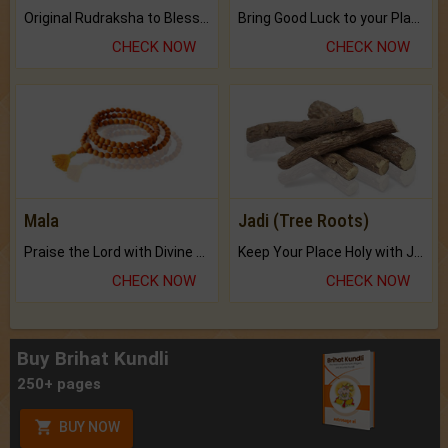
Original Rudraksha to Bless Your Way.
Bring Good Luck to your Place with Feng Shui.
CHECK NOW
CHECK NOW
Mala
Jadi (Tree Roots)
Praise the Lord with Divine Energies of Mala.
Keep Your Place Holy with Jadi.
CHECK NOW
CHECK NOW
Buy Brihat Kundli
250+ pages
BUY NOW