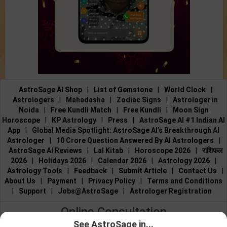
AstroSage AI Shop
|
List of Gemstone
|
World Clock
|
Astrologers
|
Mahadasha
|
Zodiac Signs
|
Astrologer in
Noida
|
Free Kundli Match
|
Free Kundli
|
Moon Sign
Horoscope
|
KP Astrology
|
Press
|
AstroSage AI #1 Indian AI
App
|
Global Media Spotlight: AstroSage AI’s Breakthrough AI
Astrologer
|
10 Crore Question Answered By AI Astrologers
|
AstroSage AI Reviews
|
Lal Kitab
|
Horoscope 2026
|
राशिफल
2026
|
Holidays 2026
|
Calendar 2026
|
Astrology 2026
|
Astrology Tools
|
Feedback
|
Submit Article
|
Contact Us
|
About Us
|
Payment
|
Privacy Policy
|
Terms and Conditions
|
Support
|
Jobs@AstroSage
|
Astrologer Registration
Online Consultation
See AstroSage in...