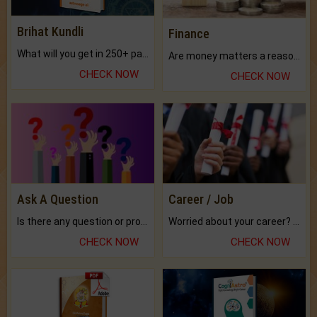
Brihat Kundli
Finance
What will you get in 250+ pages Colored Brihat Kundli.
Are money matters a reason for the dark-circles under your eyes?
CHECK NOW
CHECK NOW
Ask A Question
Career / Job
Is there any question or problem lingering.
Worried about your career? don't know what is.
CHECK NOW
CHECK NOW