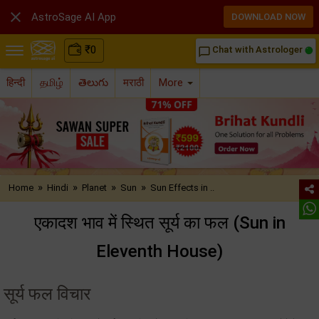

AstroSage AI App
DOWNLOAD NOW
₹
0
Chat with Astrologer
chat_bubble_outline
हिन्दी
தமிழ்
తెలుగు
मराठी
More
»
»
»
»
Home
Hindi
Planet
Sun
Sun Effects in ..
एकादश भाव में स्थित सूर्य का फल (Sun in
Eleventh House)
सूर्य फल विचार