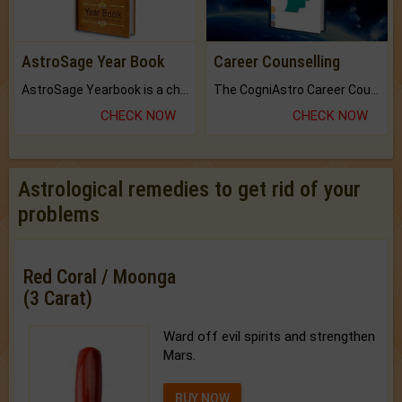
AstroSage Year Book
Career Counselling
AstroSage Yearbook is a channel to fulfill your dreams and destiny.
The CogniAstro Career Counselling Report is the most comprehensive report available on this topic.
CHECK NOW
CHECK NOW
Astrological remedies to get rid of your
problems
Red Coral / Moonga
(3 Carat)
Ward off evil spirits and strengthen
Mars.
BUY NOW