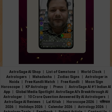
AstroSage AI Shop
|
List of Gemstone
|
World Clock
|
Astrologers
|
Mahadasha
|
Zodiac Signs
|
Astrologer in
Noida
|
Free Kundli Match
|
Free Kundli
|
Moon Sign
Horoscope
|
KP Astrology
|
Press
|
AstroSage AI #1 Indian AI
App
|
Global Media Spotlight: AstroSage AI’s Breakthrough AI
Astrologer
|
10 Crore Question Answered By AI Astrologers
|
AstroSage AI Reviews
|
Lal Kitab
|
Horoscope 2026
|
राशिफल
2026
|
Holidays 2026
|
Calendar 2026
|
Astrology 2026
|
Astrology Tools
|
Feedback
|
Submit Article
|
Contact Us
|