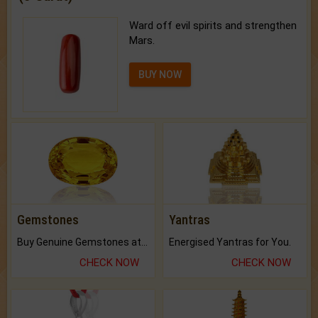
Ward off evil spirits and strengthen
Mars.
BUY NOW
Gemstones
Yantras
Buy Genuine Gemstones at Best Prices.
Energised Yantras for You.
CHECK NOW
CHECK NOW