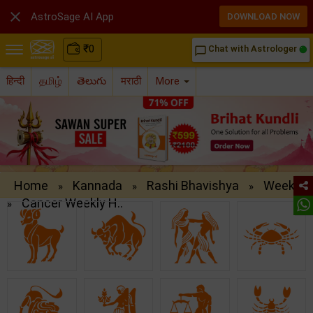

AstroSage AI App
DOWNLOAD NOW
₹
0
Chat with Astrologer
chat_bubble_outline
हिन्दी
தமிழ்
తెలుగు
मराठी
More
Home
Kannada
Rashi Bhavishya
Weekly
»
»
»
Cancer Weekly H..
»