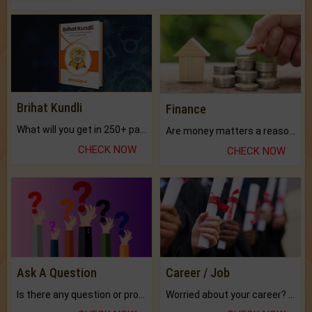
Brihat Kundli
Finance
What will you get in 250+ pages Colored Brihat Kundli.
Are money matters a reason for the dark-circles under your eyes?
CHECK NOW
CHECK NOW
Ask A Question
Career / Job
Is there any question or problem lingering.
Worried about your career? don't know what is.