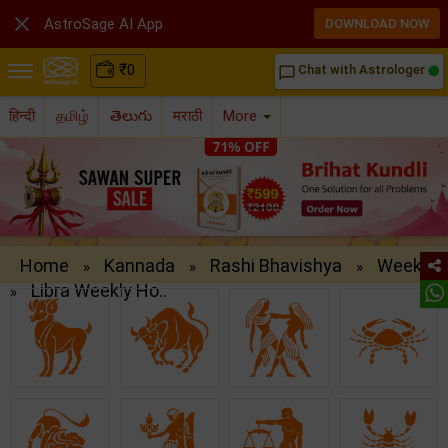

AstroSage AI App
DOWNLOAD NOW
₹
0
Chat with Astrologer
chat_bubble_outline
हिन्दी
தமிழ்
తెలుగు
मराठी
More
Home
Kannada
Rashi Bhavishya
Weekly
»
»
»
Libra Weekly Ho..
»