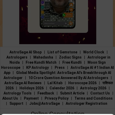
AstroSage AI Shop
|
List of Gemstone
|
World Clock
|
Astrologers
|
Mahadasha
|
Zodiac Signs
|
Astrologer in
Noida
|
Free Kundli Match
|
Free Kundli
|
Moon Sign
Horoscope
|
KP Astrology
|
Press
|
AstroSage AI #1 Indian AI
App
|
Global Media Spotlight: AstroSage AI’s Breakthrough AI
Astrologer
|
10 Crore Question Answered By AI Astrologers
|
AstroSage AI Reviews
|
Lal Kitab
|
Horoscope 2026
|
राशिफल
2026
|
Holidays 2026
|
Calendar 2026
|
Astrology 2026
|
Astrology Tools
|
Feedback
|
Submit Article
|
Contact Us
|
About Us
|
Payment
|
Privacy Policy
|
Terms and Conditions
|
Support
|
Jobs@AstroSage
|
Astrologer Registration
Online Consultation