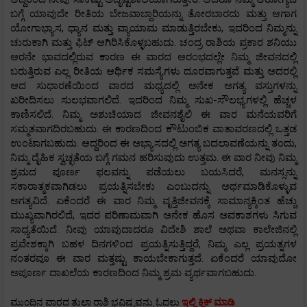
ಬಗ್ಗೆ ಯಾವುದೇ ರೀತಿಯ ಬೇಜವಾಬ್ದಾರಿಯನ್ನು ತೋರಬಾರದು ಮತ್ತು ಆಗಾಗ
ಯೋಗಾಭ್ಯಾಸ, ಧ್ಯಾನ ಮತ್ತು ವ್ಯಾಯಾಮ ಮಾಡುತ್ತಿರಬೇಕು, ಇದರಿಂದ ನಿಮ್ಮನ್ನು
ಚುರುಕಾಗಿ ಮತ್ತು ಫಿಟ್ ಆಗಿರಿಸಿಕೊಳ್ಳಬಹುದು. ಚಂದ್ರ ರಾಶಿಯ ಪ್ರಕಾರ ಶನಿಯು
ಆರನೇ ಭಾವದಲ್ಲಿರುವ ಕಾರಣ ಈ ವಾರದ ಆರಂಭದಲ್ಲೇ ನಿಮ್ಮ ಜೀವನದಲ್ಲಿ
ಬರುತ್ತಿರುವ ಎಲ್ಲ ರೀತಿಯ ಆರ್ಥಿಕ ಸಮಸ್ಯೆಗಳು ದೂರವಾಗುತ್ತವೆ ಮತ್ತು ಅದರಲ್ಲಿ
ಆದ ಸುಧಾರಣೆಯಿಂದ ವಾರದ ಮಧ್ಯದಲ್ಲಿ ಅನೇಕ ಅಗತ್ಯ ವಸ್ತುಗಳನ್ನು
ಖರೀದಿಸಲು ಸುಲಭವಾಗಲಿದೆ. ಇದರಿಂದ ನಿಮ್ಮ ಸುಖ-ಸೌಲಭ್ಯಗಳಲ್ಲಿ ಹೆಚ್ಚಳ
ಕಾಣಿಸಲಿದೆ. ನಿಮ್ಮ ಅಶುಚಿಯಾದ ಜೀವನಶೈಲಿ ಈ ವಾರ ಮನೆಯವರಿಗೆ
ಸಮ್ಮತವಾಗದಿರಬಹುದು. ಈ ಕಾರಣದಿಂದ ಕೌಟುಂಬಿಕ ವಾತಾವರಣದಲ್ಲಿ ಒತ್ತಡ
ಉಂಟಾಗಬಹುದು. ಆದ್ದರಿಂದ ಈ ಅಭ್ಯಾಸದಲ್ಲಿ ಅಗತ್ಯ ಬದಲಾವಣೆಯನ್ನು ತಂದು,
ನಿಮ್ಮ ದೈಹಿಕ ಸ್ವಚ್ಛತೆಯ ಬಗ್ಗೆ ಗಮನ ಹರಿಸುವುದು ಉತ್ತಮ. ಈ ವಾರ ನೀವು ನಿಮ್ಮ
ಶ್ರಮದ ಪೂರ್ಣ ಫಲವನ್ನು ಪಡೆಯಲು ಬಯಸಿದರೆ, ಮನಸ್ಸನ್ನು
ಸಕಾರಾತ್ಮಕವಾಗಿಡಲು ಪ್ರಯತ್ನಿಸಬೇಕು ಎಂಬುದನ್ನು ಅರ್ಥಮಾಡಿಕೊಳ್ಳುವ
ಅಗತ್ಯವಿದೆ. ಏಕೆಂದರೆ ಈ ವಾರ ನಿಮ್ಮ ವೃತ್ತಿಜೀವನಕ್ಕೆ ಸಾಮಾನ್ಯಕ್ಕಿಂತ ಹೆಚ್ಚು
ಮುಖ್ಯವಾಗಿರಲಿದೆ, ಇದರ ಪರಿಣಾಮವಾಗಿ ಅನೇಕ ಹೊಸ ಅವಕಾಶಗಳು ಸಿಗುವ
ಸಾಧ್ಯತೆಯಿದೆ. ನೀವು ಯಾವುದಾದರೂ ವಿದೇಶಿ ಶಾಲೆ ಅಥವಾ ಕಾಲೇಜಿನಲ್ಲಿ
ಪ್ರವೇಶಕ್ಕಾಗಿ ಬಹಳ ದಿನಗಳಿಂದ ಪ್ರಯತ್ನಿಸುತ್ತಿದ್ದರೆ, ನಿಮ್ಮ ಎಲ್ಲ ಪ್ರಯತ್ನಗಳ
ನಂತರವೂ ಈ ವಾರ ಮತ್ತಷ್ಟು ಕಾಯಬೇಕಾಗುತ್ತದೆ. ಏಕೆಂದರೆ ಯಾವುದೋ
ಅಪೂರ್ಣ ದಾಖಲೆಯ ಕಾರಣದಿಂದ ನಿಮ್ಮ ಶ್ರಮ ವ್ಯರ್ಥವಾಗಬಹುದು.
ಮುಂದಿನ ವಾರದ ತುಲಾ ರಾಶಿ ಭವಿಷ್ಯವನ್ನು ಓದಲು
ಇಲ್ಲಿ ಕ್ಲಿಕ್ ಮಾಡಿ