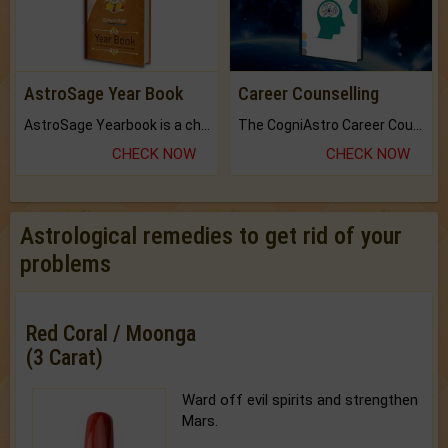
AstroSage Year Book
Career Counselling
AstroSage Yearbook is a channel to fulfill your dreams and destiny.
The CogniAstro Career Counselling Report is the most comprehensive report available on this topic.
CHECK NOW
CHECK NOW
Astrological remedies to get rid of your
problems
Red Coral / Moonga
(3 Carat)
Ward off evil spirits and strengthen
Mars.