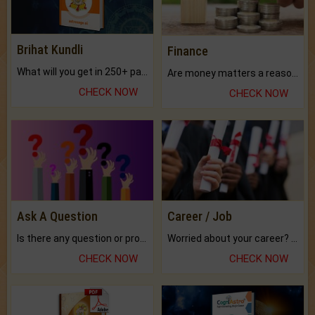
Brihat Kundli
Finance
What will you get in 250+ pages Colored Brihat Kundli.
Are money matters a reason for the dark-circles under your eyes?
CHECK NOW
CHECK NOW
Ask A Question
Career / Job
Is there any question or problem lingering.
Worried about your career? don't know what is.
CHECK NOW
CHECK NOW