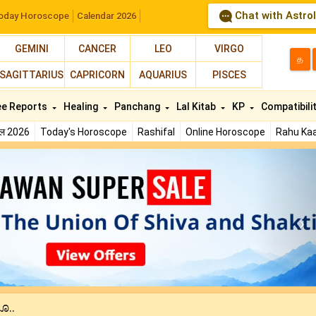
Chat with Astro
oday Horoscope
Calendar 2026
GEMINI
CANCER
LEO
VIRGO
த
SAGITTARIUS
CAPRICORN
AQUARIUS
PISCES
ee Reports
Healing
Panchang
Lal Kitab
KP
Compatibili
फल 2026
Today's Horoscope
Rashifal
Online Horoscope
Rahu Kaa
N
ಸೂ..