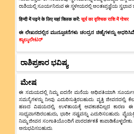
ರಾಶಿಯಲ್ಲಿ ಸೂರ್ಯನಿರುವ ಈ ಸ್ಥಳೀಯರಲ್ಲಿ ಅಂತಃಪ್ರಜ್ಞೆಯ ಸ್ವಭಾವ ಬ
हिन्दी में पढ़ने के लिए यहां क्लिक करें:
सूर्य का वृश्चिक राशि में गोचर
ಈ ಲೇಖನದಲ್ಲಿನ ಮುನ್ಸೂಚನೆಗಳು ಚಂದ್ರನ ಚಿಹ್ನೆಗಳನ್ನು ಆಧರಿಸಿವೆ.
ಕ್ಯಾಲ್ಕುಲೇಟರ್
ರಾಶಿಪ್ರಕಾರ ಭವಿಷ್ಯ
ಮೇಷ
ಈ ಸಮಯದಲ್ಲಿ ನಿಮ್ಮ ಐದನೇ ಮನೆಯ ಅಧಿಪತಿಯಾಗಿ ಸೂರ್ಯನು ಎ
ಸಮಸ್ಯೆಗಳನ್ನು ನೀವು ಎದುರಿಸುತ್ತಿರಬಹುದು. ವೃತ್ತಿ ಜೀವನದಲ್
ಹಣದ ವಿಷಯದಲ್ಲಿ, ಉಳಿತಾಯಕ್ಕೆ ಅವಕಾಶವಿಲ್ಲದ ಕಾರಣ ಈ ಸ
ಸಾಧ್ಯವಾಗದಿರಬಹುದು, ಭಾರೀ ನಷ್ಟವನ್ನು ಎದುರಿಸಬಹುದು. ವೈಯಕ್ತ
ನಿಮ್ಮ ಜೀವನ ಸಂಗಾತಿಯೊಂದಿಗೆ ಪಾರದರ್ಶಕತೆ ಕಾಪಾಡಿಕೊಳ್ಳಬೇಕು. ಆ
ಅನುಭವಿಸಬಹುದು.