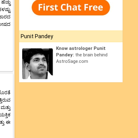
ಚ್ಚು
ಳಷ್ಟು
ವಹಾರದ
ಂತೋಷದ
Punit Pandey
Know astrologer Punit
Pandey:
the brain behind
AstroSage.com
ಕೊರತೆ
ತಿರುವ
 ಮತ್ತು
ಯಕ್ತಿಕ
್ತು ಈ