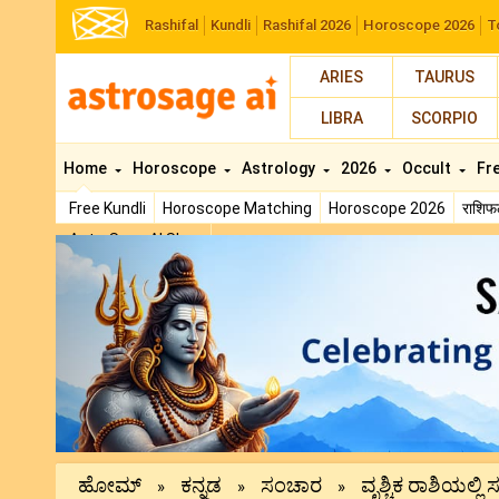
Rashifal
Kundli
Rashifal 2026
Horoscope 2026
T
ARIES
TAURUS
LIBRA
SCORPIO
Home
Horoscope
Astrology
2026
Occult
Fr
Free Kundli
Horoscope Matching
Horoscope 2026
राशि
AstroSage AI Shop
Previous
ಹೋಮ್
ಕನ್ನಡ
ಸಂಚಾರ
ವೃಶ್ಚಿಕ ರಾಶಿಯಲ್ಲಿ 
»
»
»