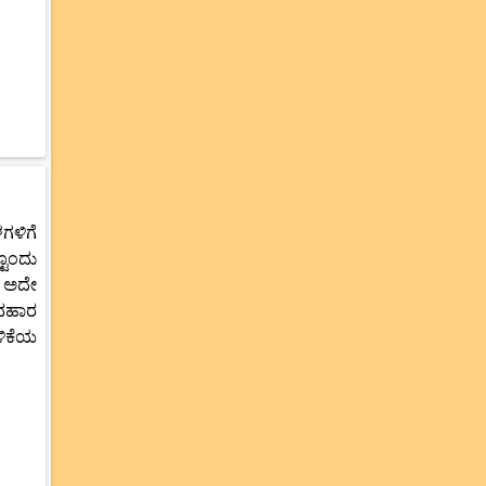
ಗಳಿಗೆ
ಟೊಂದು
ು ಅದೇ
ಯವಹಾರ
ಳಿಕೆಯ