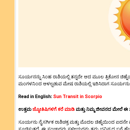
ಸೂರ್ಯನನ್ನು ಸಿಂಹ ರಾಶಿಯಲ್ಲಿ ತನ್ನದೇ ಆದ ಮೂಲ ತ್ರಿಕೋನ ಚಿಹ್ನೆಯ
ಮಂಗಳನಿಂದ ಆಳಲ್ಪಡುವ ಮೇಷ ರಾಶಿಯಲ್ಲಿ ಇರಿಸಿದಾಗ ಸೂರ್ಯನು ಪ್ರಬ
Read in English:
Sun Transit in Scorpio
ಉತ್ತಮ
ಜ್ಯೋತಿಷಿಗಳಿಗೆ ಕರೆ ಮಾಡಿ
ಮತ್ತು ನಿಮ್ಮ ಜೀವನದ ಮೇಲೆ ಈ
ಸೂರ್ಯನು ನೈಸರ್ಗಿಕ ರಾಶಿಚಕ್ರ ಮತ್ತು ಮೊದಲ ಚಿಹ್ನೆಯಿಂದ ಐದನೇ ಮನ
ಸೂಚಿಸುತ್ತದೆ. ಈ ಸಂಚಾರವು ಸ್ಥಳೀಯರನ್ನು ತಮ್ಮ ಭವಿಷ್ಯದ ಬಗ್ಗೆ ಹೆಚ್ಚ