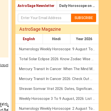
AstroSage Newsletter
Daily Horoscope on Email
SUBSCRIBE
AstroSage Magazine
English
Hindi
Year 2026
Numerology Weekly Horoscope: 9 August To 15 August, 2026
Total Solar Eclipse 2026: Know Zodiac Wise Prediction
ರಹವಾದ
Mercury Transit In Cancer: When The Mind Meets The Heart!
Mercury Transit In Cancer 2026: Check Out What It Brings For You
Shravan Somvar Vrat 2026: Dates, Significance & Rituals In August
Weekly Horoscope 3 To 9 August, 2026: List Of Fasts & Festivals
ಳನ್ನು
Numerology Weekly Horoscope: 2 August To 8 August, 2026
ೃಶ್ಚಿಕ