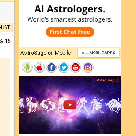
M IST
ವು 16
AstroSage on Mobile
ALL MOBILE APPS