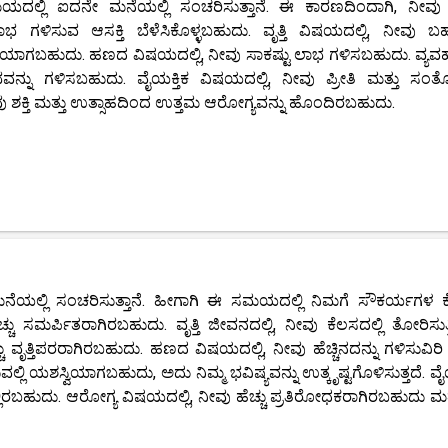
ಿ ಐದನೇ ಮನೆಯಲ್ಲಿ ಸಂಚರಿಸುತ್ತಾನೆ. ಈ ಕಾರಣದಿಂದಾಗಿ, ನೀವು ಹೆ
ಸುವ ಆಸಕ್ತಿ ಬೆಳೆಸಿಕೊಳ್ಳಬಹುದು. ವೃತ್ತಿ ವಿಷಯದಲ್ಲಿ, ನೀವು ಬಹ
ಾರಿಯಾಗಬಹುದು. ಹಣದ ವಿಷಯದಲ್ಲಿ, ನೀವು ಸಾಕಷ್ಟು ಲಾಭ ಗಳಿಸಬಹುದು. ವ್ಯ
ಭವನ್ನು ಗಳಿಸಬಹುದು. ವೈಯಕ್ತಿಕ ವಿಷಯದಲ್ಲಿ, ನೀವು ಪ್ರೀತಿ ಮತ್ತು ಸ
ಶಕ್ತಿ ಮತ್ತು ಉತ್ಸಾಹದಿಂದ ಉತ್ತಮ ಆರೋಗ್ಯವನ್ನು ಹೊಂದಿರಬಹುದು.
ಲ್ಲಿ ಸಂಚರಿಸುತ್ತಾನೆ. ಹೀಗಾಗಿ ಈ ಸಮಯದಲ್ಲಿ ನಿಮಗೆ ಸೌಕರ್ಯಗಳ 
ು ಸಮರ್ಪಿತರಾಗಿರಬಹುದು. ವೃತ್ತಿ ಜೀವನದಲ್ಲಿ, ನೀವು ಕೆಲಸದಲ್ಲಿ ತೋರಿಸುತ್
ಹೆಚ್ಚು ವೃತ್ತಿಪರರಾಗಿರಬಹುದು. ಹಣದ ವಿಷಯದಲ್ಲಿ, ನೀವು ಹೆಚ್ಚಿನದನ್ನು ಗಳಿಸುವಿರಿ
ಲ್ಲಿ ಯಶಸ್ವಿಯಾಗಬಹುದು, ಅದು ನಿಮ್ಮ ಭವಿಷ್ಯವನ್ನು ಉತ್ಕೃಷ್ಟಗೊಳಿಸುತ್ತದೆ. ವೈ
ಲಿರಬಹುದು. ಆರೋಗ್ಯ ವಿಷಯದಲ್ಲಿ, ನೀವು ಹೆಚ್ಚು ಪ್ರತಿರೋಧಕರಾಗಿರಬಹುದು ಮತ