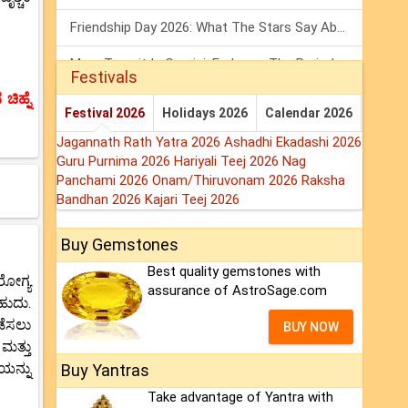
Friendship Day 2026: What The Stars Say About Your Best Friend!
Mars Transit In Gemini: Embrace The Period Full Of Energy & Intelligence
Festivals
ಚಿಹ್ನೆ
Tarot Weekly Horoscope: 2 August To 8 August, 2026
Festival 2026
Holidays 2026
Calendar 2026
Jagannath Rath Yatra 2026
Ashadhi Ekadashi 2026
Guru Purnima 2026
Hariyali Teej 2026
Nag
Panchami 2026
Onam/Thiruvonam 2026
Raksha
Bandhan 2026
Kajari Teej 2026
Buy Gemstones
Best quality gemstones with
ರೋಗ್ಯ
assurance of AstroSage.com
ಹುದು.
ಡೆಸಲು
BUY NOW
ಮತ್ತು
ಯನ್ನು
Buy Yantras
Take advantage of Yantra with