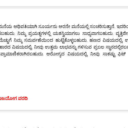
 ಮನೆಯ ಅಧಿಪತಿಯಾಗಿ ಸೂರ್ಯನು ಆರನೇ ಮನೆಯಲ್ಲಿ ಸಂಚರಿಸುತ್ತಾನೆ. ಇದರಿಂ
ಗಬಹುದು. ನಿಮ್ಮ ಪ್ರಯತ್ನಗಳಲ್ಲಿ ಯಶಸ್ವಿಯಾಗಲು ಸಾಧ್ಯವಾಗಬಹುದು. ವೃತ್ತಿ
ು ಈ ಮೆಚ್ಚುಗೆ ನಿಮ್ಮ ಸಮರ್ಪಣೆಯಿಂದ ಹುಟ್ಟಿಕೊಳ್ಳಬಹುದು. ಹಣದ ವಿಷಯದಲ್ಲಿ, 
ಯವಹಾರದ ವಿಷಯದಲ್ಲಿ, ನೀವು ಉತ್ತಮ ಲಾಭವನ್ನು ಗಳಿಸುವ ಪ್ರಬಲ ಸ್ಥಾನದಲ್ಲಿರಬ
 ಪ್ರಾಮಾಣಿಕರಾಗಿರಬಹುದು. ಆರೋಗ್ಯದ ವಿಷಯದಲ್ಲಿ, ನೀವು ಸಾಕಷ್ಟು ಫಿಟ್ 
ಾಜಯೋಗ ವರದಿ