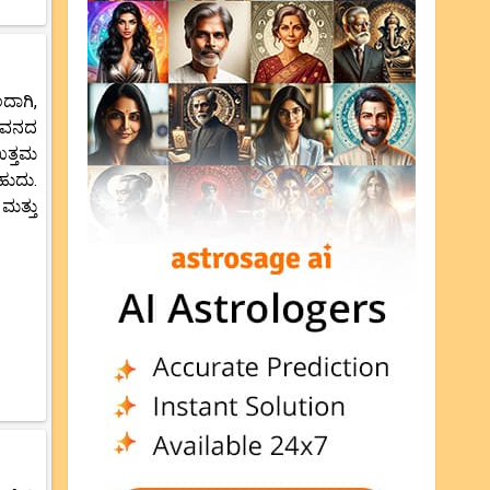
ದಾಗಿ,
ಜೀವನದ
ಉತ್ತಮ
ಹುದು.
ಮತ್ತು