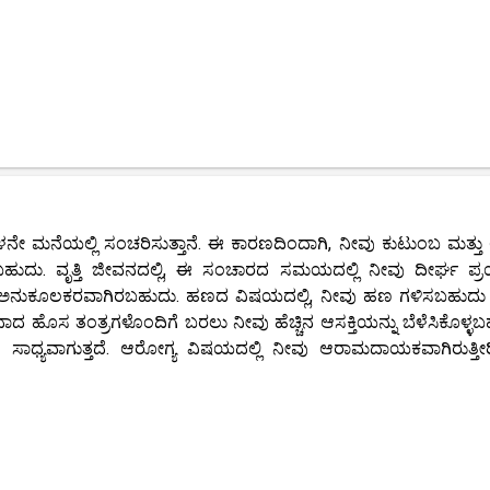
 ಮನೆಯಲ್ಲಿ ಸಂಚರಿಸುತ್ತಾನೆ. ಈ ಕಾರಣದಿಂದಾಗಿ, ನೀವು ಕುಟುಂಬ ಮತ್ತ
್ತಿರಬಹುದು. ವೃತ್ತಿ ಜೀವನದಲ್ಲಿ, ಈ ಸಂಚಾರದ ಸಮಯದಲ್ಲಿ ನೀವು ದೀರ್ಘ ಪ
ೆ ಅನುಕೂಲಕರವಾಗಿರಬಹುದು. ಹಣದ ವಿಷಯದಲ್ಲಿ, ನೀವು ಹಣ ಗಳಿಸಬಹುದು 
ದಾದ ಹೊಸ ತಂತ್ರಗಳೊಂದಿಗೆ ಬರಲು ನೀವು ಹೆಚ್ಚಿನ ಆಸಕ್ತಿಯನ್ನು ಬೆಳೆಸಿಕೊಳ್ಳಬ
ಲು ಸಾಧ್ಯವಾಗುತ್ತದೆ. ಆರೋಗ್ಯ ವಿಷಯದಲ್ಲಿ ನೀವು ಆರಾಮದಾಯಕವಾಗಿರುತ್ತೀ