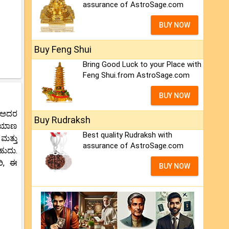
assurance of AstroSage.com
BUY NOW
Buy Feng Shui
Bring Good Luck to your Place with
Feng Shui.from AstroSage.com
BUY NOW
ು ಅದರ
Buy Rudraksh
್ರಯಾಣ
Best quality Rudraksh with
ಮತ್ತು
assurance of AstroSage.com
ಹುದು.
ರಿ, ಈ
BUY NOW