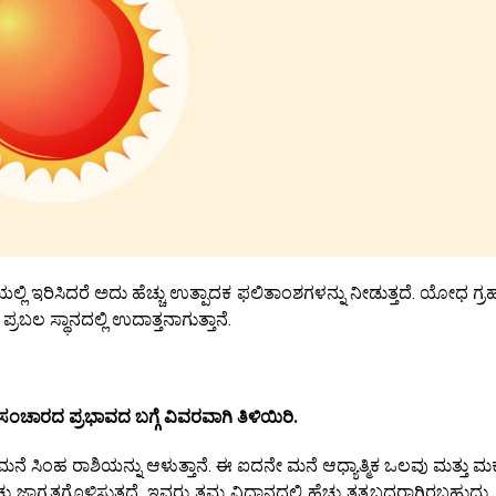
ಲ್ಲಿ ಇರಿಸಿದರೆ ಅದು ಹೆಚ್ಚು ಉತ್ಪಾದಕ ಫಲಿತಾಂಶಗಳನ್ನು ನೀಡುತ್ತದೆ. ಯೋಧ ಗ್
ಲ ಸ್ಥಾನದಲ್ಲಿ ಉದಾತ್ತನಾಗುತ್ತಾನೆ.
ಸಂಚಾರದ
ಪ್ರಭಾವದ ಬಗ್ಗೆ ವಿವರವಾಗಿ ತಿಳಿಯಿರಿ.
ೆ ಸಿಂಹ ರಾಶಿಯನ್ನು ಆಳುತ್ತಾನೆ. ಈ ಐದನೇ ಮನೆ ಆಧ್ಯಾತ್ಮಿಕ ಒಲವು ಮತ್ತು ಮಕ್ಕ
ು ಜಾಗೃತಗೊಳಿಸುತ್ತದೆ. ಇವರು ತಮ್ಮ ವಿಧಾನದಲ್ಲಿ ಹೆಚ್ಚು ತತ್ವಬದ್ಧರಾಗಿರಬಹುದು. ವ