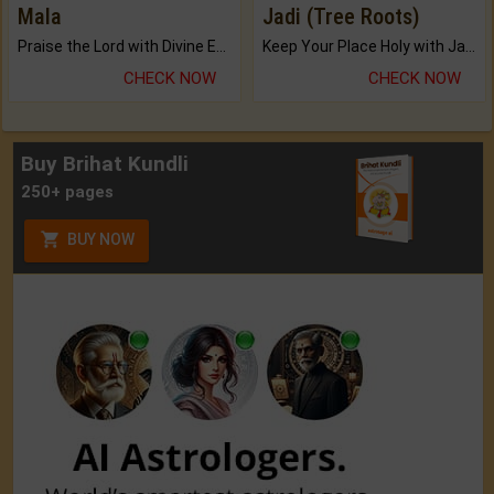
Mala
Jadi (Tree Roots)
Praise the Lord with Divine Energies of Mala.
Keep Your Place Holy with Jadi.
CHECK NOW
CHECK NOW
Buy Brihat Kundli
250+ pages
BUY NOW