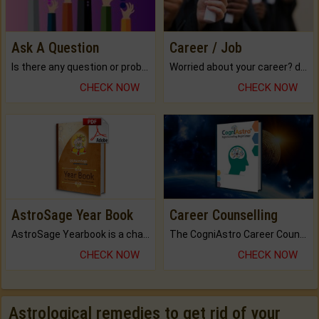
Ask A Question
Career / Job
Is there any question or problem lingering.
Worried about your career? don't know what is.
CHECK NOW
CHECK NOW
AstroSage Year Book
Career Counselling
AstroSage Yearbook is a channel to fulfill your dreams and destiny.
The CogniAstro Career Counselling Report is the most comprehensive report available on this topic.
CHECK NOW
CHECK NOW
Astrological remedies to get rid of your