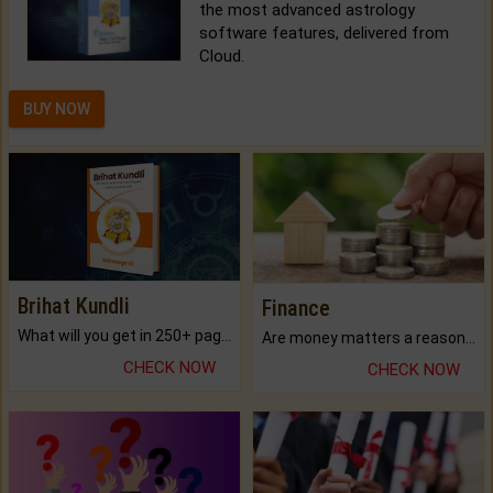
the most advanced astrology
software features, delivered from
Cloud.
BUY NOW
Brihat Kundli
Finance
What will you get in 250+ pages Colored Brihat Kundli.
Are money matters a reason for the dark-circles under your eyes?
CHECK NOW
CHECK NOW