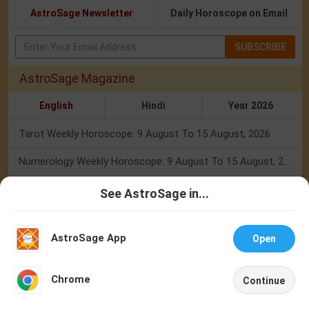
AstroSage Newsletter
Daily Horoscope on Email
SUBSCRIBE
AstroSage Magazine
English
Hindi
Year 2026
Tarot Weekly Horoscope: 9 August To 15 August, 2026
Numerology Weekly Horoscope: 9 August To 15 August, 2026
Total Solar Eclipse 2026: Know Zodiac Wise Prediction
See AstroSage in...
Talk To
Chat With
Mercury Transit In Cancer: When The Mind Meets The Heart!
Astrologer
Astrologer
AstroSage App
Open
Mercury Transit In Cancer 2026: Check Out What It Brings For You
NEW
Shravan Somvar Vrat 2026: Dates, Significance & Rituals In August
Chrome
Continue
Home
Shop
Call
Chat
Account
Weekly Horoscope 3 To 9 August, 2026: List Of Fasts & Festivals