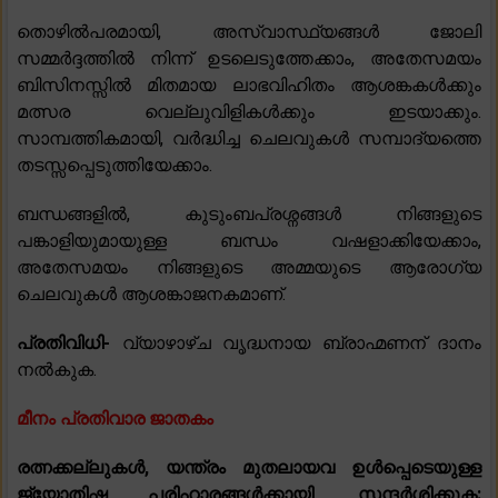
തൊഴിൽപരമായി, അസ്വാസ്ഥ്യങ്ങൾ ജോലി
സമ്മർദ്ദത്തിൽ നിന്ന് ഉടലെടുത്തേക്കാം, അതേസമയം
ബിസിനസ്സിൽ മിതമായ ലാഭവിഹിതം ആശങ്കകൾക്കും
മത്സര വെല്ലുവിളികൾക്കും ഇടയാക്കും.
സാമ്പത്തികമായി, വർദ്ധിച്ച ചെലവുകൾ സമ്പാദ്യത്തെ
തടസ്സപ്പെടുത്തിയേക്കാം.
ബന്ധങ്ങളിൽ, കുടുംബപ്രശ്നങ്ങൾ നിങ്ങളുടെ
പങ്കാളിയുമായുള്ള ബന്ധം വഷളാക്കിയേക്കാം,
അതേസമയം നിങ്ങളുടെ അമ്മയുടെ ആരോഗ്യ
ചെലവുകൾ ആശങ്കാജനകമാണ്.
പ്രതിവിധി-
വ്യാഴാഴ്ച വൃദ്ധനായ ബ്രാഹ്മണന് ദാനം
നൽകുക.
മീനം പ്രതിവാര ജാതകം
രത്നക്കല്ലുകൾ, യന്ത്രം മുതലായവ ഉൾപ്പെടെയുള്ള
ജ്യോതിഷ പരിഹാരങ്ങൾക്കായി, സന്ദർശിക്കുക: