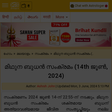
Chat with Astrologer
0
₹
हिन्दी
தமிழ்
తెలుగు
मराठी
More
Previous
Nex
»
»
»
ഹോം
മലയാളം
സംക്രമം
മിഥുന ബുധൻ സംക്രമം (..
മിഥുന ബുധൻ സംക്രമം (14th ജൂൺ,
2024)
Author:
Ashish John
|
Updated Mon, 3 June, 2024 5:13 PM
സംക്രമണം 2024 ജൂൺ 14-ന് 22:55-ന് നടക്കും. മിഥുന
ബുധൻ സംക്രമം ശക്തമായ ബുധന്
അത്യാവശ്യമായ ജീവിത സംതൃപ്തിയും നല്ല