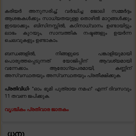
കരിയർ അനുസരിച്ച്, വർദ്ധിച്ച ജോലി സമ്മർദ്ദം
ആശങ്കകൾക്കും സാധ്യതയുള്ള തൊഴിൽ മാറ്റങ്ങൾക്കും
ഇടയാക്കും. ബിസിനസ്സിൽ, കഠിനാധ്വാനം ഉണ്ടായിട്ടും
ലാഭം കുറയും, സാമ്പത്തിക നഷ്ടങ്ങളും ഉയർന്ന
ചെലവുകളും ഉണ്ടാകാം.
ബന്ധങ്ങളിൽ, നിങ്ങളുടെ പങ്കാളിയുമായി
പൊരുത്തപ്പെടുന്നത് യോജിപ്പിന് ആവശ്യമായി
വന്നേക്കാം. ആരോഗ്യപരമായി, കണ്ണിന്
അസ്വസ്ഥതയും അസ്വസ്ഥതയും പ്രതീക്ഷിക്കുക.
പ്രതിവിധി-
"ഓം ഭൂമി പുത്രായ നമഹ" എന്ന് ദിവസവും
11 തവണ ജപിക്കുക.
വൃശ്ചികം പ്രതിവാര ജാതകം
ധനു