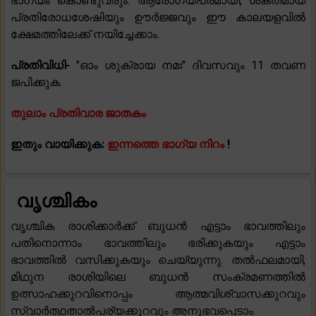
ഭാഗ്യം കൊണ്ടുവരും. ആരോഗ്യപരമായി, ശക്തമായ
പ്രതിരോധശേഷിയും ഊർജ്ജവും ഈ കാലയളവിൽ
ക്ഷേമത്തിലേക്ക് നയിച്ചേക്കാം.
പ്രതിവിധി-
"ഓം ശുക്രായ നമഃ" ദിവസവും 11 തവണ
ജപിക്കുക.
തുലാം പ്രതിവാര ജാതകം
ഇതും വായിക്കുക:
ഇന്നത്തെ ഭാഗ്യ നിറം
!
വൃശ്ചികം
വൃശ്ചിക രാശിക്കാർക്ക് ബുധൻ എട്ടാം ഭാവത്തിലും
പതിനൊന്നാം ഭാവത്തിലും ഭരിക്കുകയും എട്ടാം
ഭാവത്തിൽ വസിക്കുകയും ചെയ്യുന്നു. തൽഫലമായി,
മിഥുന രാശിയിലെ ബുധൻ സംക്രമണത്തിൽ
ഉത്സാഹക്കുറവിനൊപ്പം ആത്മവിശ്വാസക്കുറവും
സ്വാർത്ഥതാൽപര്യക്കുറവും അനുഭവപ്പെടാം.