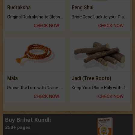
Rudraksha
Feng Shui
Original Rudraksha to Bless Your Way.
Bring Good Luck to your Place with Feng Shui.
CHECK NOW
CHECK NOW
Mala
Jadi (Tree Roots)
Praise the Lord with Divine Energies of Mala.
Keep Your Place Holy with Jadi.
CHECK NOW
CHECK NOW
Buy Brihat Kundli
250+ pages