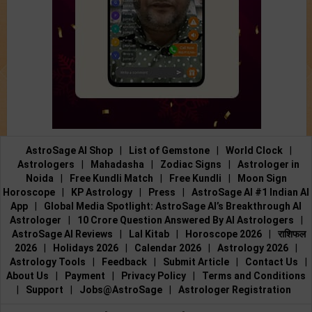
AstroSage AI Shop
|
List of Gemstone
|
World Clock
|
Astrologers
|
Mahadasha
|
Zodiac Signs
|
Astrologer in
Noida
|
Free Kundli Match
|
Free Kundli
|
Moon Sign
Horoscope
|
KP Astrology
|
Press
|
AstroSage AI #1 Indian AI
App
|
Global Media Spotlight: AstroSage AI’s Breakthrough AI
Astrologer
|
10 Crore Question Answered By AI Astrologers
|
AstroSage AI Reviews
|
Lal Kitab
|
Horoscope 2026
|
राशिफल
2026
|
Holidays 2026
|
Calendar 2026
|
Astrology 2026
|
Astrology Tools
|
Feedback
|
Submit Article
|
Contact Us
|
About Us
|
Payment
|
Privacy Policy
|
Terms and Conditions
|
Support
|
Jobs@AstroSage
|
Astrologer Registration