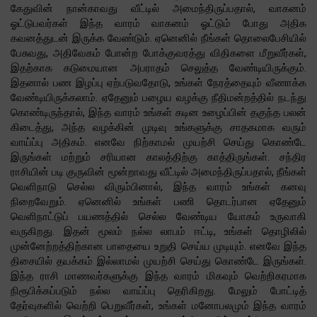
கேதுவின் நான்காவது வீட்டில் அமைந்திருப்பதால், வாகனம்
ஓட்டுபவர்கள் இந்த வாரம் வாகனம் ஓட்டும் போது அதிக
கவனத்துடன் இருக்க வேண்டும். ஏனெனில் நீங்கள் தொலைபேசியில்
பேசுவது, அதிவேகம் போன்ற போக்குவரத்து விதிகளை மீறுவீர்கள்,
இதற்காக கடுமையான அபராதம் செலுத்த வேண்டியிருக்கும்.
இதனால் பண இழப்பு ஏற்படுவதோடு, உங்கள் நேரத்தையும் வீணாக்க
வேண்டியிருக்கலாம். ஏதேனும் பழைய வழக்கு நீதிமன்றத்தில் நடந்து
கொண்டிருந்தால், இந்த வாரம் உங்கள் கடின உழைப்பின் தகுந்த பலன்
கிடைத்து, அந்த வழக்கின் முடிவு உங்களுக்கு சாதகமாக வரும்
வாய்ப்பு அதிகம். எனவே நிற்காமல் முயற்சி செய்து கொண்டே
இருங்கள் மற்றும் சரியான காலத்திற்கு காத்திருங்கள். சந்திர
ராசியின் படி குருவின் மூன்றாவது வீட்டில் அமைந்திருப்பதால், நீங்கள்
வெளிநாடு செல்ல விரும்பினால், இந்த வாரம் உங்கள் கனவு
நிறைவேறும். ஏனெனில் உங்கள் பணி தொடர்பான ஏதேனும்
வெளிநாட்டுப் பயணத்தில் செல்ல வேண்டிய யோகம் உருவாகி
வருகிறது. இதன் மூலம் நல்ல லாபம் ஈட்டி, உங்கள் தொழிலில்
முன்னேற்றத்திற்கான பாதையை உறுதி செய்ய முடியும். எனவே இந்த
திசையில் தயக்கம் இல்லாமல் முயற்சி செய்து கொண்டே இருங்கள்.
இந்த ராசி மாணவர்களுக்கு இந்த வாரம் மிகவும் வெற்றிகரமாக
நிரூபிக்கப்படும் நல்ல வாய்ப்பு தெரிகிறது. மேலும் போட்டித்
தேர்வுகளில் வெற்றி பெறுவீர்கள், உங்கள் மனோபலமும் இந்த வாரம்