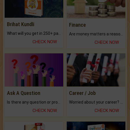
Brihat Kundli
Finance
What will you get in 250+ pages Colored Brihat Kundli.
Are money matters a reason for the dark-circles under your eyes?
CHECK NOW
CHECK NOW
Ask A Question
Career / Job
Is there any question or problem lingering.
Worried about your career? don't know what is.
CHECK NOW
CHECK NOW