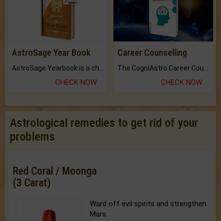
AstroSage Year Book
Career Counselling
AstroSage Yearbook is a channel to fulfill your dreams and destiny.
The CogniAstro Career Counselling Report is the most comprehensive report available on this topic.
CHECK NOW
CHECK NOW
Astrological remedies to get rid of your
problems
Red Coral / Moonga
(3 Carat)
Ward off evil spirits and strengthen
Mars.