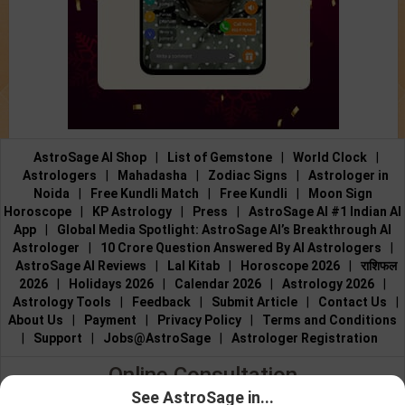
AstroSage AI Shop
|
List of Gemstone
|
World Clock
|
Astrologers
|
Mahadasha
|
Zodiac Signs
|
Astrologer in
Noida
|
Free Kundli Match
|
Free Kundli
|
Moon Sign
Horoscope
|
KP Astrology
|
Press
|
AstroSage AI #1 Indian AI
App
|
Global Media Spotlight: AstroSage AI’s Breakthrough AI
Astrologer
|
10 Crore Question Answered By AI Astrologers
|
AstroSage AI Reviews
|
Lal Kitab
|
Horoscope 2026
|
राशिफल
2026
|
Holidays 2026
|
Calendar 2026
|
Astrology 2026
|
Astrology Tools
|
Feedback
|
Submit Article
|
Contact Us
|
About Us
|
Payment
|
Privacy Policy
|
Terms and Conditions
|
Support
|
Jobs@AstroSage
|
Astrologer Registration
Online Consultation
See AstroSage in...