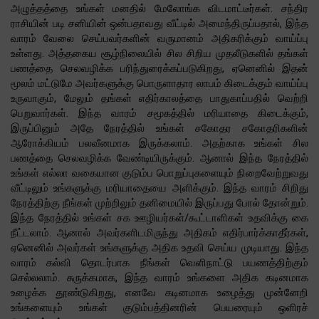
அழுத்தத்தை உங்கள் மனதில் மேலோங்க விடமாட்டீர்கள். சந்திர
ராசியின் படி சனியின் ஒன்பதாவது வீட்டில் அமைந்திருப்பதால், இந்த
வாரம் வேலை செய்பவர்களின் வருமானம் அதிகரிக்கும் வாய்ப்பு
உள்ளது. அத்தகைய சூழ்நிலையில் சில சிறிய முதலீடுகளில் தங்கள்
பணத்தை செலவழிக்க பரிந்துரைக்கப்படுகிறது, ஏனெனில் இதன்
மூலம் மட்டுமே அவர்களுக்கு பொருளாதார லாபம் கிடைக்கும் வாய்ப்பு
உருவாகும், மேலும் தங்கள் எதிர்காலத்தை பாதுகாப்பதில் வெற்றி
பெறுவார்கள். இந்த வாரம் சமூகத்தில் மரியாதை கிடைக்கும்,
இருப்பினும் அதே நேரத்தில் உங்கள் சகோதர சகோதரிகளின்
ஆரோக்கியம் பலவீனமாக இருக்கலாம். அதற்காக உங்கள் சில
பணத்தை செலவழிக்க வேண்டியிருக்கும். ஆனால் இந்த நேரத்தில்
உங்கள் எல்லா வகையான குடும்ப பொறுப்புகளையும் நிறைவேற்றுவது
வீட்டிலும் உங்களுக்கு மரியாதையை அளிக்கும். இந்த வாரம் சிறிது
நேரத்திற்கு நீங்கள் முற்றிலும் தனிமையில் இருப்பது போல் தோன்றும்.
இந்த நேரத்தில் உங்கள் சக ஊழியர்கள்/கூட்டாளிகள் உதவிக்கு கை
நீட்டலாம். ஆனால் அவர்களிடமிருந்து அதிகம் எதிர்பார்க்காதீர்கள்,
ஏனெனில் அவர்கள் உங்களுக்கு அதிக உதவி செய்ய முடியாது. இந்த
வாரம் கல்வி தொடர்பாக நீங்கள் வெளிநாட்டு பயணத்திற்கும்
செல்லலாம். சுருக்கமாக, இந்த வாரம் உங்களை அதிக கடினமாக
உழைக்க தூண்டுகிறது, எனவே கடினமாக உழைத்து முன்னேறி
உங்களையும் உங்கள் குடும்பத்தினரின் பெயரையும் ஒளிரச்