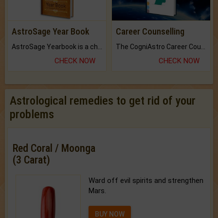
AstroSage Year Book
Career Counselling
AstroSage Yearbook is a channel to fulfill your dreams and destiny.
The CogniAstro Career Counselling Report is the most comprehensive report available on this topic.
CHECK NOW
CHECK NOW
Astrological remedies to get rid of your
problems
Red Coral / Moonga
(3 Carat)
Ward off evil spirits and strengthen
Mars.
BUY NOW