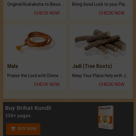
Original Rudraksha to Bless Your Way.
Bring Good Luck to your Place with Feng Shui.
CHECK NOW
CHECK NOW
Mala
Jadi (Tree Roots)
Praise the Lord with Divine Energies of Mala.
Keep Your Place Holy with Jadi.
CHECK NOW
CHECK NOW
Buy Brihat Kundli
250+ pages
BUY NOW