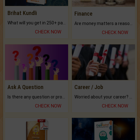
Brihat Kundli
Finance
What will you get in 250+ pages Colored Brihat Kundli.
Are money matters a reason for the dark-circles under your eyes?
CHECK NOW
CHECK NOW
Ask A Question
Career / Job
Is there any question or problem lingering.
Worried about your career? don't know what is.
CHECK NOW
CHECK NOW