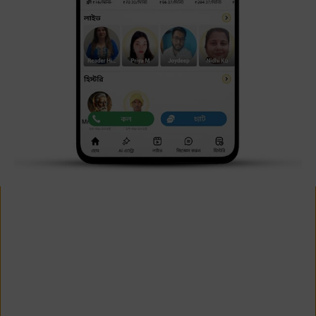
বিশেষ দ্রষ্টব্য:
এই রাশিফল চন্দ্ররাশির ওপর আধারিত. যদি আপনি আপনার চন্দ্ররাশি না জানেন তো
এখানে ক্লিক করুন -
এস্ট্রস্যাজ চন্দ্ররাশি ক্যালকুলেটর
Bengali Horoscope 2018