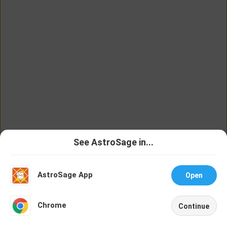
behind AstroSage.com
See AstroSage in...
Talk To
Chat With
Astrologer
Astrologer
AstroSage App
Open
NEW
Chrome
Continue
Home
Shop
Call
Chat
Account