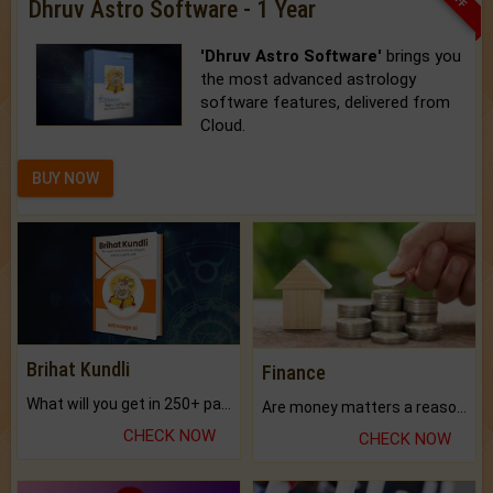
Dhruv Astro Software - 1 Year
'Dhruv Astro Software'
brings you
the most advanced astrology
software features, delivered from
Cloud.
BUY NOW
Brihat Kundli
Finance
What will you get in 250+ pages Colored Brihat Kundli.
Are money matters a reason for the dark-circles under your eyes?
CHECK NOW
CHECK NOW