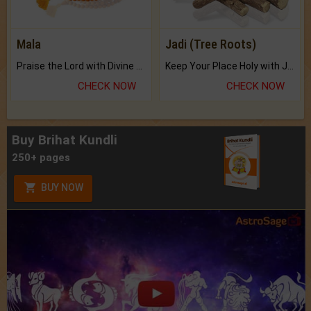
Mala
Jadi (Tree Roots)
Praise the Lord with Divine Energies of Mala.
Keep Your Place Holy with Jadi.
CHECK NOW
CHECK NOW
Buy Brihat Kundli
250+ pages
BUY NOW