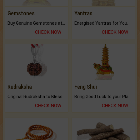
Gemstones
Yantras
Buy Genuine Gemstones at Best Prices.
Energised Yantras for You.
CHECK NOW
CHECK NOW
Rudraksha
Feng Shui
Original Rudraksha to Bless Your Way.
Bring Good Luck to your Place with Feng Shui.
CHECK NOW
CHECK NOW