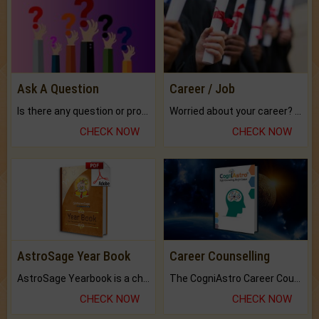
Ask A Question
Career / Job
Is there any question or problem lingering.
Worried about your career? don't know what is.
CHECK NOW
CHECK NOW
AstroSage Year Book
Career Counselling
AstroSage Yearbook is a channel to fulfill your dreams and destiny.
The CogniAstro Career Counselling Report is the most comprehensive report available on this topic.
CHECK NOW
CHECK NOW