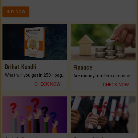
BUY NOW
Brihat Kundli
Finance
What will you get in 250+ pages Colored Brihat Kundli.
Are money matters a reason for the dark-circles under your eyes?
CHECK NOW
CHECK NOW