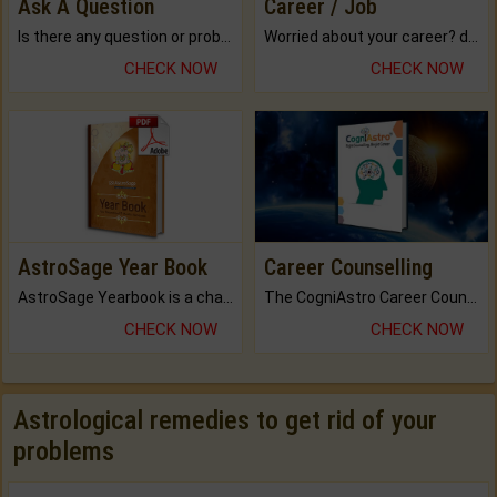
Ask A Question
Career / Job
Is there any question or problem lingering.
Worried about your career? don't know what is.
CHECK NOW
CHECK NOW
AstroSage Year Book
Career Counselling
AstroSage Yearbook is a channel to fulfill your dreams and destiny.
The CogniAstro Career Counselling Report is the most comprehensive report available on this topic.
CHECK NOW
CHECK NOW
Astrological remedies to get rid of your
problems