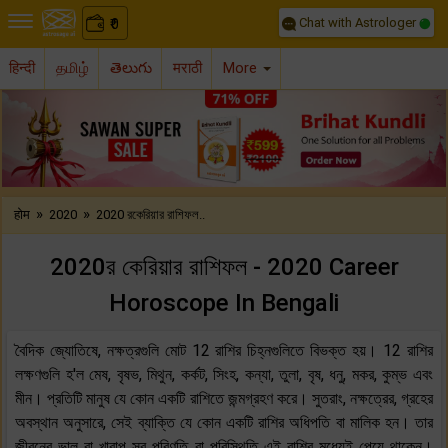
Chat with Astrologer
0
₹
हिन्दी
தமிழ்
తెలుగు
मराठी
More
Previous
Nex
»
»
होम
2020
2020 রকেরিয়ার রাশিফল..
2020র কেরিয়ার রাশিফল - 2020 Career
Horoscope In Bengali
বৈদিক জ্যোতিষে, নক্ষত্রগুলি মোট 12 রাশির চিহ্নগুলিতে বিভক্ত হয়। 12 রাশির
লক্ষণগুলি হ'ল মেষ, বৃষভ, মিথুন, কর্কট, সিংহ, কন্যা, তুলা, বৃষ, ধনু, মকর, কুম্ভ এবং
মীন। প্রতিটি মানুষ যে কোন একটি রাশিতে জন্মগ্রহণ করে। সুতরাং, নক্ষত্রের, গ্রহের
অবস্থান অনুসারে, সেই ব্যাক্তি যে কোন একটি রাশির অধিপতি বা মালিক হন। তার
জীবনের ভাল বা খারাপ সব পরিণতি বা পরিস্থিতি এই রাশির মধ্যেই পেয়ে থাকেন।