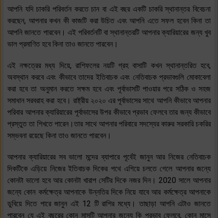
আপনি যদি চাকরি পরিবর্তন করতে চান বা এই বছর একটি চাকরি স্থানান্তর বিবেচনা
করছেন, আপনার কখন কী কাজটি করা উচিত এবং আপনি এতে সফল হবেন কিনা তা
আপনি জানতে পারবেন। এই পরিবর্তনটি বা স্থানান্তরটি আপনার ক্যারিয়ারের জন্য খুব
ভাল প্রমাণিত হবে কিনা তাও জানতে পারবেন।
এই নক্ষত্রের মধ্য দিয়ে, রাশিফলের নয়টি গ্রহ বাসাটি কখন স্থানান্তরিত হবে,
অবস্থান করবে এবং কীভাবে তাদের ইতিবাচক এবং নেতিবাচক প্রভাবগুলি মোকাবেলা
করা হবে তা অনুমান করতে সক্ষম হবে এবং পূর্বাভাসটি পাওয়ার পরে সঠিক ও সহজ
সমাধান সরবরাহ করা হবে। রাষ্ট্রীয় ২০২০ এর পূর্বাভাসের সাথে আপনি কীভাবে আপনার
পরিবার আপনার ক্যারিয়ারের পূর্বাভাসের উপর কীভাবে প্রভাব ফেলবে তার জন্য কীভাবে
প্রস্তুত তা শিখতে পারেন।তার সাথে আপনার পরিবারে সদস্যের কারুর সরকারি চকরির
সম্ভবনা রয়েছে কিনা তাও জানতে পারবেন।
আপনার ক্যারিয়ারের সব ভালো মন্দের ব্যাপারে পূর্বেই জানুন আর নিজের নেতিবাচক
দিকটিকে এড়িয়ে নিজের ইতিবাচক দিকের পথে এগিয়ে চলতে গেলে আপনার জন্যে
কোনটা ভালো হবে আর কোনটা খারাপ সেটির দিকে নজর দিন। 2020 সালে আপনার
জন্যে কোন কর্মক্ষেত্র আপনাকে উন্নতির দিকে নিয়ে যাবে আর কর্মক্ষেত্র আপনাকে
ডুবিয়ে দিতে পারে জানুন এই 12 টি রাশির মধ্যে। তাছাড়া আপনি এটাও জানতে
পারবেন যে এই বছরের কোন মাসটি আপনার জন্যে কি প্রভাব ফেলবে, কোন মাসে