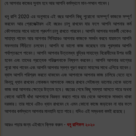
যে আপনার কাজের সুনাম হবে আর আপনি কর্মস্থলে মান-সম্মান পাবেন।
ধনু রাশি 2020 এর অনুসারে এই বছর আপনি কিছু পুরোনো অসম্পূর্ণ কাজকে সম্পূর্ণ
করবেন আর প্রোজেক্টারস এই বছরও চালু রাখবেন যার ফলে আপনি আপনার কর্ম
কৌশলতার সাথে ভালো প্রদর্শণ চালু রাখতে পারবেন। আপনি আপনার সহকর্মী থেকেও
সাহায্য পাবেন আর আপনার সিনিয়ারও আপনার কাজকে সমর্ধন করবে যারফলে আপনি
সফলতার সিঁড়িতে চলবেন। আপনি যা ভালো কাজ করেছেন তার পুরস্কার আপনি
পর্যাপ্তরূপে পাবেন। আপনি আপনার উত্তমধ্য বুদ্ধির সাহায্যে বিরোধীদের উপর ভারী
হবেন এবং তাদের প্রত্যেক পরিকল্পনাকে নিষ্ফল করবেন। আপনি আপনার ভাগ্যের
পুরো সাথ পাবেন এবং আপনি আপনার স্বপ্ন পূরণ করতে সাহসের সাথে এগিয়ে যাবেন।
ব্যাস আপনি পরিশ্রম করতে থাকবেন এবং আপনাকে আপনার কাজ চালিয়ে যেতে হবে
কিন্তু ধ্যান রাখবেন লোকজন আপনাকে নজরে রাখবে সেইজন্য ভালোর থেকে ভালো
কাজ করা আপনার ক্ষেত্রে উত্তম হবে। বছরের শেষে কিছু সমস্যা আসতে পারে অথবা
কোনো আইনী ধাঁধা আপনাকে বিরক্ত করতে পারে যার থেকে আপনাকে সাবধান থাকা
দরকার। তার সাথে এটাও ধ্যান রাখবেন যে এমন কোনো কাজে জড়াবেন না যার ফলে
আপনার কর্মস্থলে আপনার মানহানি হতে পারে। যদিও এই সম্ভবনা কমই রয়েছে।
আরও পড়ার জন্য এইখানে ক্লিক করুন -
ধনু রাশিফল ২০২০