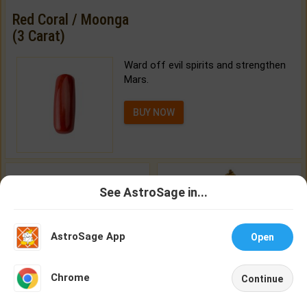
Red Coral / Moonga
(3 Carat)
Ward off evil spirits and strengthen
Mars.
BUY NOW
See AstroSage in...
Talk To
Chat With
Astrologer
Astrologer
AstroSage App
Open
Gemstones
Yantras
NEW
Chrome
Buy Genuine Gemstones at Best Prices.
Energised Yantras for You.
Continue
Home
Shop
Call
Chat
Account
CHECK NOW
CHECK NOW