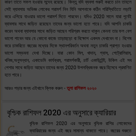
কারণ তাতে সফল হওয়ায় সন্দেহ রয়েছে। কিন্তু যদি ব্যবসা শুরুই করতে চান তাহলে
সেই ব্যাবসায় অভিজ্ঞ লোকের পরামর্শ নিন যিনি আপনাকে কঠিন পরিস্থিতিতে লড়াই
করে এগিয়ে যাওয়ার ভালো পরামর্শ দিতে পারবেন। যদিও 2020 সালে যারা পূর্বেই
ব্যাবসার সাথে জড়িত রয়েছেন তাদের জন্য ভালো হতে পারে। যদি আপনি চাকরি
করেন অথবা ব্যাবসার সাথে জড়িত আছেন পরিশ্রম করতে থাকুন কেননা তার ফল বেশ
ভালো পাবেন আর যে কোনো কাজে তাড়াহুড়ো বা বিক্ষোপ একদম দেখাবেন না। বিশেষ
করে চাকরিতে বছরের মধ্যের দিকে স্থানপরিবর্তন অথবা নতুন চাকরি প্রাপ্ত হওয়ার
ভালো সম্ভবনা দেখা দিচ্ছে। যারা কোন মিল, খাদান, গ্যাস, পেট্রোলিয়াম,
খনিজ,অনুসন্ধান, একাডেমি কার্যক্রম, পরামর্শকারী, চার্ট একাউন্টেন্ট, উকিল এই সব
পেশার সাথে জড়িত আছেন তাদের জন্য 2020 উপলব্ধিজনক বছর হিসেবে প্রমাণিত
হতে পারে।
আরও পড়ার জন্য এইখানে ক্লিক করুন -
তুলা রাশিফল ২০২০
বৃশ্চিক রাশিফল 2020 এর অনুসারে ক্যারিয়ার
বৃশ্চিক রাশিফল 2020 এর অনুসারে বৃশ্চিক রাশির লোকেদের
ক্যারিয়ারের জন্য এই বছর সামান্য থাকতে পারে। বছরের শুরুতে