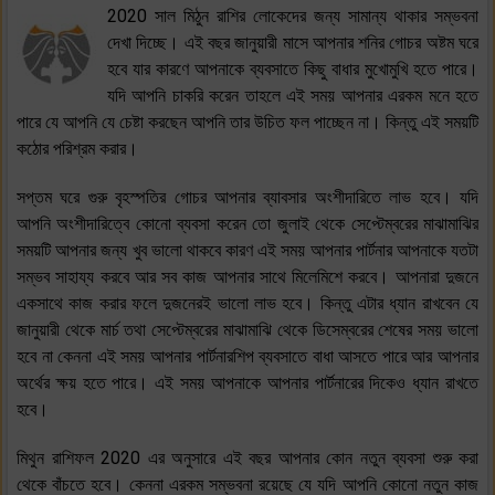
2020 সাল মিঠুন রাশির লোকেদের জন্য সামান্য থাকার সম্ভবনা
দেখা দিচ্ছে। এই বছর জানুয়ারী মাসে আপনার শনির গোচর অষ্টম ঘরে
হবে যার কারণে আপনাকে ব্যবসাতে কিছু বাধার মুখোমুখি হতে পারে।
যদি আপনি চাকরি করেন তাহলে এই সময় আপনার এরকম মনে হতে
পারে যে আপনি যে চেষ্টা করছেন আপনি তার উচিত ফল পাচ্ছেন না। কিন্তু এই সময়টি
কঠোর পরিশ্রম করার।
সপ্তম ঘরে গুরু বৃহস্পতির গোচর আপনার ব্যাবসার অংশীদারিতে লাভ হবে। যদি
আপনি অংশীদারিত্বে কোনো ব্যবসা করেন তো জুলাই থেকে সেপ্টেম্বরের মাঝামাঝির
সময়টি আপনার জন্য খুব ভালো থাকবে কারণ এই সময় আপনার পার্টনার আপনাকে যতটা
সম্ভব সাহায্য করবে আর সব কাজ আপনার সাথে মিলেমিশে করবে। আপনারা দুজনে
একসাথে কাজ করার ফলে দুজনেরই ভালো লাভ হবে। কিন্তু এটার ধ্যান রাখবেন যে
জানুয়ারী থেকে মার্চ তথা সেপ্টেম্বরের মাঝামাঝি থেকে ডিসেম্বরের শেষের সময় ভালো
হবে না কেননা এই সময় আপনার পার্টনারশিপ ব্যবসাতে বাধা আসতে পারে আর আপনার
অর্থের ক্ষয় হতে পারে। এই সময় আপনাকে আপনার পার্টনারের দিকেও ধ্যান রাখতে
হবে।
মিথুন রাশিফল 2020 এর অনুসারে এই বছর আপনার কোন নতুন ব্যবসা শুরু করা
থেকে বাঁচতে হবে। কেননা এরকম সম্ভবনা রয়েছে যে যদি আপনি কোনো নতুন কাজ