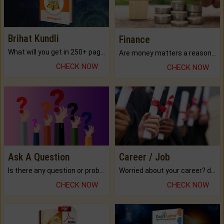
Brihat Kundli
Finance
What will you get in 250+ pages Colored Brihat Kundli.
Are money matters a reason for the dark-circles under your eyes?
CHECK NOW
CHECK NOW
Ask A Question
Career / Job
Is there any question or problem lingering.
Worried about your career? don't know what is.
CHECK NOW
CHECK NOW