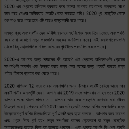
2020 এর প্রেমের রাশিফল ​​ব্যবহার করে আমরা আপনার চারপাশের অন্যদের সাথে
ভাগ করে নেওয়া আত্মীয়তার সেরাটি পেতে সহায়তা করি। 2020 খুব রোমান্টিক নোটে
শুরু নাও হতে পারে তবে এটি আরও বাস্তববাদী হতে পারে।
সমস্ত গ্রহ এবং স্বর্গীয় দেহ অবিচ্ছিন্নভাবে মহাবিশ্বের মধ্য দিয়ে চলেছে এবং প্রতি
বছর তারা আকাশে নতুন গ্রহগুলির অঙ্কন কনফিগার করে। এই কনফিগারেশনগুলি
থেকে কিছু মহাজাগতিক শক্তি আমাদের পৃথিবীতে প্রভাবিত করতে পারে।
2020-এ আপনার জন্য স্টারদের কী আছে? এই প্রেমের রাশিফলগুলি প্রেমের
সম্পর্কগুলি আকর্ষণ এবং উন্নত করার জন্য সেরা বছরের জন্য পরবর্তী বছরের জন্য
গাইড হিসাবে ব্যবহার করা যেতে পারে।
2020 রাশিফল ​​12 বছর তারকা লক্ষণগুলির জন্য কীভাবে বছরটি বেরিয়ে আসে তার
একটি গভীর অন্তর্দৃষ্টি দেয়। আপনি যদি 2019 সালে ভাগ্যবান না হন তবে 2020
আপনার পক্ষে খারাপ লাগবে না। আপনার তারা এবং গ্রহগুলি আপনার সারা জীবন
নিয়ন্ত্রণ করে। প্রেমের রাশি 2020 এর ভবিষ্যতটি সমস্ত রাশির লক্ষণগুলির জন্য
উত্তেজনাপূর্ণ রাশির চিহ্নগুলিতে পূর্ণ একটি বছর হতে চলেছে। আপনার বছর আবেগ
এবং প্রেম দিয়ে পূর্ণ হয়? নতুন দম্পতিরা তাদের ব্রেকআপ বা নতুন রোমান্টিক
অ্যাডভেঞ্চার রয়েছে কিনা তা জানতে পারবেন। একা থাকায় আপনি কি শেষ অবধি