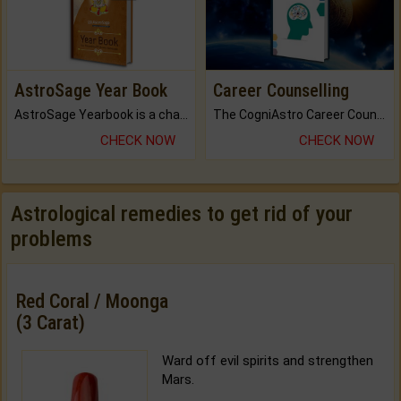
AstroSage Year Book
Career Counselling
AstroSage Yearbook is a channel to fulfill your dreams and destiny.
The CogniAstro Career Counselling Report is the most comprehensive report available on this topic.
CHECK NOW
CHECK NOW
Astrological remedies to get rid of your
problems
Red Coral / Moonga
(3 Carat)
Ward off evil spirits and strengthen
Mars.