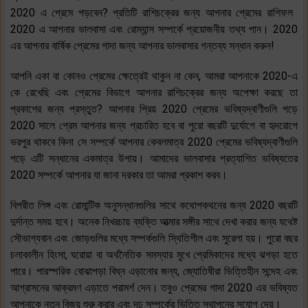
2020 এ প্রেমে পড়বেন? প্রতিটি রাশিচক্রের জন্য আপনার প্রেমের রাশিফল ​​
2020 এ আপনার ভালবাসা এবং রোম্যান্স সম্পর্কে প্রয়োজনীয় তথ্য পান। 2020
এর আপনার বার্ষিক প্রেমের গাদা জন্য আপনার ভালবাসার গন্তব্য সন্ধান করুন!
আপনি একা বা কোনও প্রেমের ক্ষেত্রেই থাকুন না কেন, আমরা আপনাকে 2020-এ
কে রেখেছি এবং প্রেমের বিভাগে আপনার রাশিচক্রের জন্য অপেক্ষা করছে তা
প্রকাশের জন্য প্রস্তুত? আপনার প্রিয় 2020 প্রেমের ভবিষ্যদ্বাণীগুলি পড়ে
2020 সালে প্রেম আপনার জন্য প্রচারিত হবে বা পুরো বছরটি দুর্যোগে বা হৃদরোগে
ভরপুর থাকবে কিনা সে সম্পর্কে আপনার কেবলমাত্র 2020 প্রেমের ভবিষ্যদ্বাণীগুলি
পড়ে এটি সন্ধানের একমাত্র উপায়। আমাদের ভালবাসার প্রত্যাশিত ভবিষ্যতের
2020 সম্পর্কে আপনার যা জানা দরকার তা আমরা প্রকাশ করব।
বিপরীত লিঙ্গ এবং রোমান্টিক অনুসন্ধানগুলির সাথে কথোপকথনের জন্য 2020 বছরটি
দুর্দান্ত সময় হবে। অনেক নিখরচায় ব্যক্তি আত্মার সঙ্গীর সাথে দেখা করার জন্য যথেষ্ট
সৌভাগ্যবান এবং জোড়গুলির মধ্যে সম্পর্কগুলি স্থিতিশীল এবং সুরেলা হয়। পুরো বছর
চলাকালীন হিংসা, ঘরোয়া বা অর্থনৈতিক সমস্যার মুখে প্রেমিকাদের মধ্যে ঝগড়া হতে
পারে। পারস্পরিক বোঝাপড়া বিঘ্ন এড়ানোর জন্য, জ্যোতিষীরা ভিত্তিহীন সন্দেহ এবং
আগ্রাসনের আক্রমণ এড়াতে পরামর্শ দেন। তবুও প্রেমের গাদা 2020 এর ভবিষ্যত
আপনাকে নতুন বিজয় শুরু করার এবং দৃঢ় সম্পর্কের ভিত্তি স্থাপনের সুযোগ দেয়।