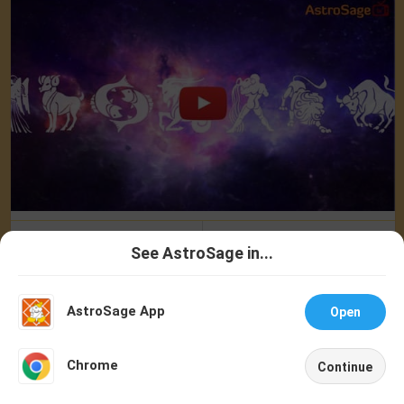
AstroSage Newsletter
Daily Horoscope on Email
See AstroSage in...
Talk To
Chat With
SUBSCRIBE
Astrologer
Astrologer
AstroSage App
Open
AstroSage Magazine
NEW
English
Hindi
Year 2026
Chrome
Continue
Home
Shop
Call
Chat
Account
Weekly Horoscope 10 To 16 August, 2026: List Of Fasts & Festivals