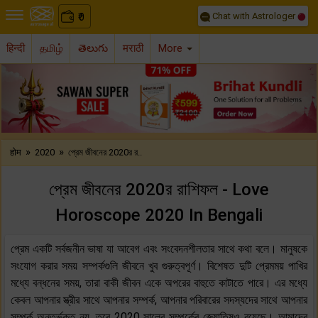
Chat with Astrologer
0
₹
हिन्दी
தமிழ்
తెలుగు
मराठी
More
Previous
Nex
»
»
होम
2020
প্রেম জীবনের 2020র র..
প্রেম জীবনের 2020র রাশিফল - Love
Horoscope 2020 In Bengali
প্রেম একটি সর্বজনীন ভাষা যা আবেগ এবং সংবেদনশীলতার সাথে কথা বলে। মানুষকে
সংযোগ করার সময় সম্পর্কগুলি জীবনে খুব গুরুত্বপূর্ণ। বিশেষত দুটি প্রেমময় পাখির
মধ্যে বন্ধনের সময়, তারা বাকী জীবন একে অপরের বাহুতে কাটাতে পারে। এর মধ্যে
কেবল আপনার স্ত্রীর সাথে আপনার সম্পর্ক, আপনার পরিবারের সদস্যদের সাথে আপনার
সম্পর্ক অন্তর্ভুক্ত নয়, তবে 2020 সালের সম্পর্কের জ্যোতিষও রয়েছে। আমাদের