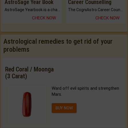
AstroSage Year Book
Career Counselling
AstroSage Yearbook is a channel to fulfill your dreams and destiny.
The CogniAstro Career Counselling Report is the most comprehensive report available on this topic.
CHECK NOW
CHECK NOW
Astrological remedies to get rid of your
problems
Red Coral / Moonga
(3 Carat)
Ward off evil spirits and strengthen
Mars.
BUY NOW