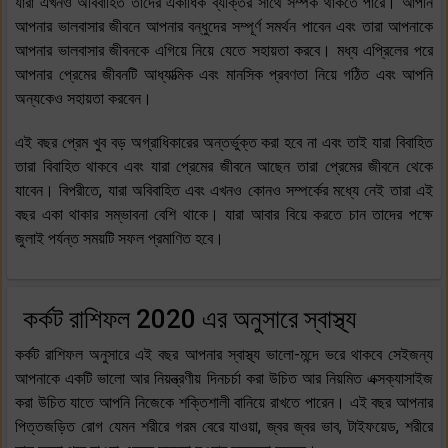
যারা এখনও অবিবাহিত তাদের একাধিক ব্যক্তির সাথে সম্পর্ক থাকতে পারে। আপনি
আপনার ভালবাসার জীবনে আপনার বন্ধুদের সম্পূর্ণ সমর্থন পাবেন এবং তারা আপনাকে
আপনার ভালবাসার জীবনকে এগিয়ে নিয়ে যেতে সহায়তা করবে। মধ্য এপ্রিলের পরে
আপনার প্রেমের জীবনটি আধ্যাত্মিক এবং মানসিক প্রবণতা নিয়ে গঠিত এবং আপনি
অন্যকেও সহায়তা করবেন।
এই বছর প্রেম খুব বড় অগ্রাধিকারের অন্তর্ভুক্ত করা হবে না এবং তাই যারা বিবাহিত
তারা বিবাহিত থাকবে এবং যারা প্রেমের জীবনে আছেন তারা প্রেমের জীবনে থেকে
যাবেন। বিপরীতে, যারা অবিবাহিত এবং এখনও কোনও সম্পর্কের মধ্যে নেই তারা এই
বছর একা থাকার সম্ভাবনা বেশি থাকে। যারা আবার বিয়ে করতে চান তাদের পক্ষে
জুলাই পর্যন্ত সময়টি সফল প্রমাণিত হবে।
কর্কট রাশিফল 2020 এর অনুসারে স্বাস্থ্য
কর্কট রাশিফল অনুসারে এই বছর আপনার স্বাস্থ্য ভালো-মন্দে ভরে থাকবে সেইজন্য
আপনাকে একটি ভালো আর নিয়ন্ত্রণীয় দিনচর্চা করা উচিত আর নিয়মিত এক্সক্যাসাইজ
করা উচিত যাতে আপনি নিজেকে শক্তিশালী বানিয়ে রাখতে পারেন। এই বছর আপনার
পিত্তজড়িত রোগ যেমন শরীরে গরম বেরে যাওয়া, জ্বর জ্বর ভাব, টাইফয়েড, শরীরে