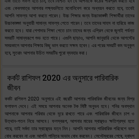
এবং তাতে সফল হতে চান, তবে নিশ্চিত হন যে আপনাকে কঠোর পরিশ্রম করতে হবে
এবং কেবলমাত্র আপনার লক্ষ্যগুলিতে মনোনিবেশ করে অধ্যয়ন করতে হবে, তবেই
আপনি সাফল্য আশা করতে পারেন। উচ্চ শিক্ষার জন্য উচ্চাকাঙ্ক্ষী শিক্ষার্থীরা তাদের
উচ্চাকাঙ্ক্ষা অনুযায়ী সামান্য সাফল্য পেতে পারেন। তবে তাদের সাহস না হারিয়ে কাজ
করতে হবে। যারা পেশাদার শিক্ষা পেতে চান তাদের জন্য এপ্রিল থেকে জুলাই পর্যন্ত
সময়টি সামান্যরূপে শুভ হতে পারে। এগুলি ছাড়াও, আপনি জানুয়ারি থেকে আগস্টের
সময়কালে আপনার শিক্ষায় কিছু ভাল করতে সক্ষম হবেন। এর পরের সময়টি কম অনুকূল
হবে, সুতরাং আপনার উচিত সময়টির পুরো ব্যবহার করা।
কর্কট রাশিফল 2020 এর অনুসারে পারিবারিক
জীবন
কর্কট রাশিফল 2020 অনুসারে এই বছরটি আপনার পারিবারিক জীবনের জন্য মিশ্র
ফলাফল দেবে। এই সময়ে আপনার অনেক টক মিষ্টি অনুভব হবে। শনির অবস্থান
আপনাকে আপনার পরিবার থেকে দূরে রাখতে পারে এবং পারিবারিক জীবনে চাপ ও
উত্থান-পতন নিয়ে আসবে। ফলস্বরূপ, আপনার মায়ের স্বাস্থ্যও ক্ষতিগ্রস্থ হতে
পারে, তাই সর্বদা তার স্বাস্থ্যের যত্ন নিন। আপনি আপনার পারিবারিক পরিবেশে ভাল
বোধ করবেন না এবং আপনি শান্তির অভাব বোধ করবেন। সেপ্টেম্বরের শেষে, দ্বাদশ