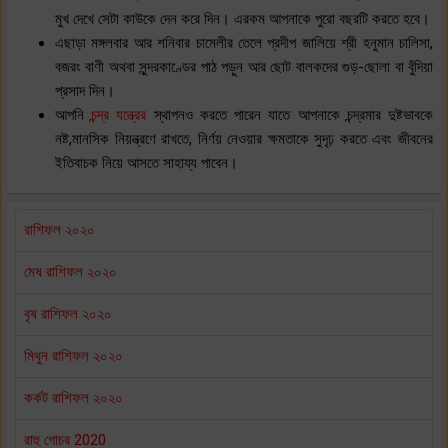
মুখ দেখে সেটা কাউকে দেন করে দিন। এরকম আপনাকে পুরো বছরটি করতে হবে।
এছাড়া মঙ্গলবার আর শনিবার চামেলীর তেলে প্রদীপ জালিয়ে শ্রী হনুমান চালিসা,
বজরং বাণী অথবা সুন্দরকাণ্ডের পাঠ পড়ুন আর ছোট বালকদের গুড়-ছোলা বা বুঁদিয়া
প্রসাদ দিন।
আপনি
চন্দ্র যন্ত্রের
স্থাপনও করতে পারেন যাতে আপনাকে চন্দ্রমার দুষ্টভাবকে
নষ্ট,মানসিক নিয়ন্ত্রণে রাখতে, নির্ণয় নেওয়ার ক্ষমতাকে সুদৃঢ় করতে এবং জীবনের
ইতিবাচক নিয়ে আসতে সাহায্য পাবেন।
রাশিফল ২০২০
মেষ রাশিফল ২০২০
বৃষ রাশিফল ২০২০
মিথুন রাশিফল ২০২০
কর্কট রাশিফল ২০২০
রাহু গোচর 2020