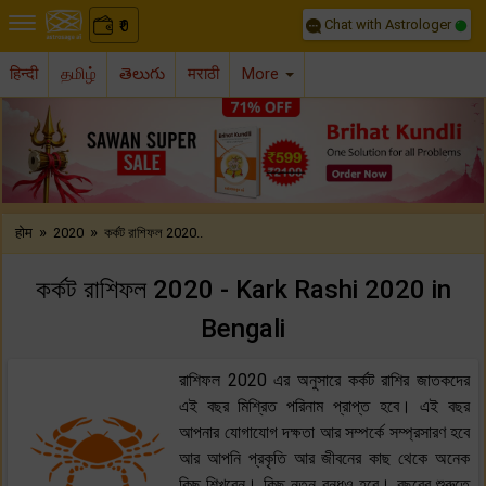
Chat with Astrologer
0
₹
हिन्दी
தமிழ்
తెలుగు
मराठी
More
Previous
Nex
»
»
होम
2020
কর্কট রাশিফল 2020..
কর্কট রাশিফল 2020 - Kark Rashi 2020 in
Bengali
রাশিফল 2020 এর অনুসারে কর্কট রাশির জাতকদের
এই বছর মিশ্রিত পরিনাম প্রাপ্ত হবে। এই বছর
আপনার যোগাযোগ দক্ষতা আর সম্পর্কে সম্প্রসারণ হবে
আর আপনি প্রকৃতি আর জীবনের কাছ থেকে অনেক
কিছু শিখবেন। কিছু নতুন বন্ধুও হবে। বছরের শুরুতে