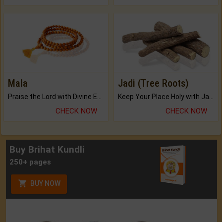
Mala
Jadi (Tree Roots)
Praise the Lord with Divine Energies of Mala.
Keep Your Place Holy with Jadi.
CHECK NOW
CHECK NOW
Buy Brihat Kundli
250+ pages
BUY NOW