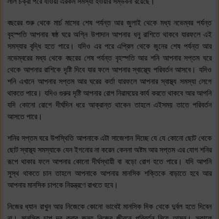
লাল চক্রা পরে যাওয়া এরকম সমস্যা হওয়ার সম্ভবনা রয়েছে।
বছরের শুরু থেকে মার্চ মাসের শেষ পর্যন্ত আর জুলাই থেকে মধ্য নভেম্বর পর্যন্ত
বৃহস্পতি আপনার ষষ্ঠ ঘরে অগ্নি উপাদান আপনার ধনু রাশিতে থাকবে যারফলে এই
সমস্যার বৃদ্ধি হতে পারে। যদিও এর পরে এপ্রিল থেকে জুনের শেষ পর্যন্ত আর
নভেম্বরের মধ্য থেকে বছরের শেষ পর্যন্ত বৃহস্পতি আর শনি আপনার সপ্তম ঘরে
থেকে আপনার রাশিকে দৃষ্টি দিবে যার ফলে আপনার স্বাস্থ্যে পরিবর্তন আসবে। যদিও
শনি এখানে আপনার সপ্তম আর ঘরের কর্তা যারফলে আপনার স্বাস্থ্য সমস্যা লেগে
থাকতে পারে। যদিও গুরুর দৃষ্টি আপনার রোগ নিরাময়ের কার্য করতে থাকবে আর আপনি
যদি কোনো রোগে দীর্ঘদিন ধরে আক্রান্ত থাকেন তাহলে এইসময় তাতে পরিবর্তন
আসতে পারে।
শনির সপ্তম ঘরে উপস্থিতি আপনাকে এটা সাজেশান দিচ্ছে যে যে কোনো ছোট থেকে
ছোট স্বাস্থ্য সমস্যাকে যেন ইগনোর না করেন কেননা অষ্টম আর সপ্তম এর যোগ শনির
রূপে থাকার ফলে আপনার কোনো দীর্ঘস্থায়ী বা বড়ো রোগ হতে পারে। যদি আপনি
সুস্থ থাকতে চান তাহলে আপনাকে আপনার মানসিক শক্তিকে বাড়াতে হবে আর
আপনার মানসিক চাপকে নিয়ন্ত্রণে রাখতে হবে।
নিজের ধ্যান রাখুন আর নিজেকে কোনো ভাবেই মানসিক দিক থেকে দুর্বল হতে দিবেন
না। মানসিক চাপ দূর করার জন্য নিজের জীবনে পরিবর্তন নিয়ে আসুন। সকালে