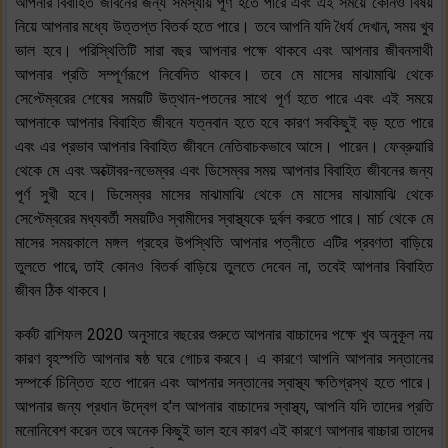
আপনার বিবাহিত জীবনের জন্য সমস্যায় পূর্ণ হতে পারে এবং এই সময়ে কোনও বিষয়
নিয়ে আপনার মধ্যে উত্তপ্ত বিতর্ক হতে পারে। তবে আপনি যদি ধৈর্য দেখান, সময় খুব
ভাল হবে। পরিস্থিতিটি সারা বছর আপনার পক্ষে থাকবে এবং আপনার জীবনসাথী
আপনার প্রতি সম্পূর্ণরূপে নিবেদিত থাকবে। তবে মে মাসের মাঝামাঝি থেকে
সেপ্টেম্বরের শেষের সময়টি উত্থান-পতনের সাথে পূর্ণ হতে পারে এবং এই সময়ে
আপনাকে আপনার বিবাহিত জীবনে যত্নবান হতে হবে কারণ সবকিছুই বড় হতে পারে
এবং এর প্রভাব আপনার বিবাহিত জীবনে নেতিবাচকভাবে আসে। পারেন। ফেব্রুয়ারি
থেকে মে এবং অক্টোবর-নভেম্বর এবং ডিসেম্বর সময় আপনার বিবাহিত জীবনের জন্য
পূর্ণ সুখী হবে। ডিসেম্বর মাসের মাঝামাঝি থেকে মে মাসের মাঝামাঝি থেকে
সেপ্টেম্বরের মধ্যবর্তী সময়টিও স্বামীদের স্বাস্থ্যকে দুর্বল করতে পারে। মার্চ থেকে মে
মাসের সময়কালে মঙ্গল গ্রহের উপস্থিতি আপনার পত্নীতে এটির প্রবণতা বাড়িয়ে
তুলতে পারে, তাই কোনও বিতর্ক বাড়িয়ে তুলতে দেবেন না, তবেই আপনার বিবাহিত
জীবন ঠিক থাকবে।
কর্কট রাশিফল 2020 অনুসারে বছরের শুরুতে আপনার বাচ্চাদের পক্ষে খুব অনুকূল নয়
কারণ বৃহস্পতি আপনার ষষ্ঠ ঘরে গোচর করবে। এ কারণে আপনি আপনার সন্তানের
সম্পর্কে চিন্তিত হতে পারেন এবং আপনার সন্তানের স্বাস্থ্য ক্ষতিগ্রস্থ হতে পারে।
আপনার জন্য প্রধান উদ্বেগ হ'ল আপনার বাচ্চাদের স্বাস্থ্য, আপনি যদি তাদের প্রতি
মনোনিবেশ করেন তবে অনেক কিছুই ভাল হবে কারণ এই কারণে আপনার বাচ্চারা তাদের