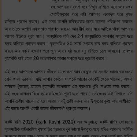
রাহু আপনার দ্বাদশ ঘরে মিথুন রাশিতে হবে আর মধ্য
সেপ্টেম্বরের পরে এটা আপনার একাদশ ঘরে বৃষভ
রাশিতে প্রবেশ করবে। এই সময় আপনি ভবিষ্যতের জন্য অনেক পরিকল্পনা করবেন
আর তাতে আপনি সফলতাও প্রাপ্ত করবেন আর দীর্ঘ সময় ধরে আটকে থাকা আপনার
অনেক ইচ্ছাও পূরণ হবে। অন্যদিকে শনি দেব 24 জানুয়ারিতে আপনার সপ্তম ঘরে
মকর রাশিতে প্রবেশ করবে। বৃহস্পতিও 30 মার্চে সপ্তম ঘরে মকর রাশিতে প্রবেশ
করবে আর বকরি হওয়ার পরে জুন আবার ষষ্ঠ ঘরে ধনু রাশিতে চলে আসবে। তারপর
বৃহস্পতি যাই হোক 20 নভেমম্বরে আবার সপ্তম ঘরে প্রবেশ করবে।
এই বছর আপনাকে আপনার জীবনে ভালোবাসা আর রোমান্স কে স্বাগত জানানোর জন্য
রেডি থাকা দরকার। যদি আপনি কোনো সম্পর্কে আগের থেকেই থেকে থাকেন , অথবা
কাউকে খুঁজছেন, তাহলে বৃহস্পতি আপনাকে এই ব্যাপারে খুশি দেওয়ার কাজ করবে।
এই বছর আপনার বিয়ে হওয়ার ইচ্ছাও পূরণ হতে পারে। সেইজন্য এই দিশাতে যদি
আপনি চেষ্টায় থাকেন তাহলে আরও একটু চেষ্টা করুন আর ঈশ্বরের কৃপা আর আশীর্বাদে
এই বছরে আপনি একটি ভালো জীবনসাথী প্রাপ্ত করবেন।
কর্কট রাশি 2020 (kark Rashi 2020) এর অনুসারে, কর্কট রাশির লোকদের
ব্যবসায়িক পার্টনারশিপ বৃহস্পতির প্রভাবে খুব ভালো উপকৃত হবে, যদিও আপনার আর্থিক
সংস্থান অন্য কারও সাথে সংযুক্ত করার আগে আপনার প্রচুর হোমওয়ার্ক করা উচিত