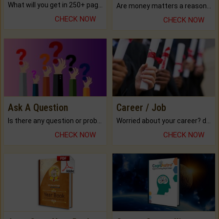
What will you get in 250+ pages Colored Brihat Kundli.
Are money matters a reason for the dark-circles under your eyes?
CHECK NOW
CHECK NOW
Ask A Question
Career / Job
Is there any question or problem lingering.
Worried about your career? don't know what is.
CHECK NOW
CHECK NOW