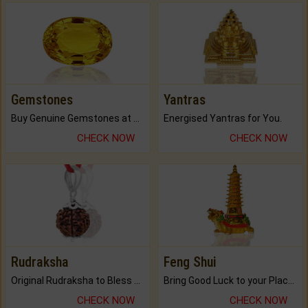
Gemstones
Yantras
Buy Genuine Gemstones at Best Prices.
Energised Yantras for You.
CHECK NOW
CHECK NOW
Rudraksha
Feng Shui
Original Rudraksha to Bless Your Way.
Bring Good Luck to your Place with Feng Shui.
CHECK NOW
CHECK NOW