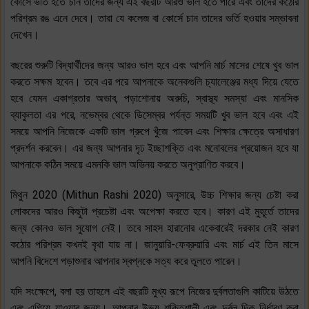
কোর্সে ভর্তি হতে চান তাদের জন্য এই বছরটি আরও ভাল হতে পারে এবং তাদের কঠোর
পরিশ্রম রঙ এনে দেবে। তারা যে কলেজ বা কোর্সে চান তাদের ভর্তি হওয়ার সম্ভাবনা
দেখেন।
বছরের শুরুটি বিদ্যার্থীদের জন্য আরও ভাল হবে এবং আপনি মার্চ মাসের শেষে খুব ভাল
করতে সক্ষম হবেন। তবে এর পরে আপনাকে অনেকগুলি চ্যালেঞ্জের মধ্য দিয়ে যেতে
হবে যেমন একাগ্রতার অভাব, পড়াশোনায় অরুচি, স্বাস্থ্য সমস্যা এবং মানসিক
ব্যাকুলতা এর পরে, নভেম্বর থেকে ডিসেম্বর পর্যন্ত সময়টি খুব ভাল হবে এবং এই
সময়ে আপনি নিজেকে একটি ভাল গ্রুপে খুঁজে পাবেন এবং শিক্ষার ক্ষেত্রে অসাধারণ
প্রদর্শন করবেন। এর জন্য আপনার দৃঢ ইচ্ছাশক্তি এবং মনোবলের প্রয়োজন হবে যা
আপনাকে কঠিন সময়ে এমনকি ভাল অভিনয় করতে অনুপ্রাণিত করবে।
মিথুন 2020 (Mithun Rashi 2020) অনুসারে, উচ্চ শিক্ষার জন্য চেষ্টা করা
লোকদের আরও কিছুটা প্রচেষ্টা এবং অপেক্ষা করতে হবে। কারণ এই মুহূর্তে তাদের
জন্য কোনও ভাল সুযোগ নেই। তবে সাহস হারানোর একেবারেই দরকার নেই কারণ
কঠোর পরিশ্রম কখনই বৃথা যায় না। জানুয়ারি-ফেব্রুয়ারি এবং মার্চ এই তিন মাসে
আপনি বিদেশে পড়াশুনার আপনার স্বপ্নকে সত্য করে তুলতে পারেন।
যদি সংক্ষেপে, বলা হয় তাহলে এই বছরটি মুখ্য রূপে নিজের দুর্বলতাগুলি কাটিয়ে উঠতে
এবং এগিয়ে যাওয়ার জন্য। আপনার উভয় শক্তিশালী এবং দুর্বল দিক নির্ধারণ করা