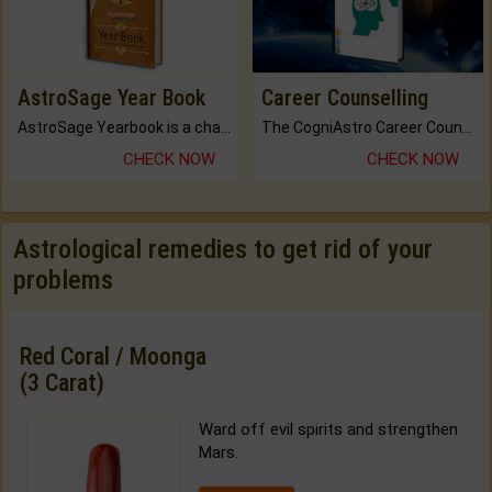
AstroSage Year Book
Career Counselling
AstroSage Yearbook is a channel to fulfill your dreams and destiny.
The CogniAstro Career Counselling Report is the most comprehensive report available on this topic.
CHECK NOW
CHECK NOW
Astrological remedies to get rid of your
problems
Red Coral / Moonga
(3 Carat)
Ward off evil spirits and strengthen
Mars.