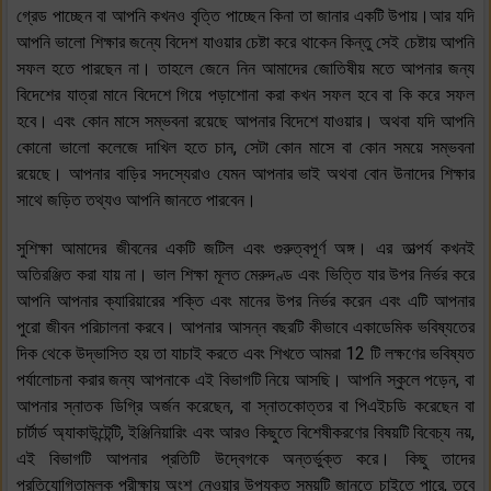
গ্রেড পাচ্ছেন বা আপনি কখনও বৃত্তি পাচ্ছেন কিনা তা জানার একটি উপায়।আর যদি
আপনি ভালো শিক্ষার জন্যে বিদেশ যাওয়ার চেষ্টা করে থাকেন কিন্তু সেই চেষ্টায় আপনি
সফল হতে পারছেন না। তাহলে জেনে নিন আমাদের জোতিষীয় মতে আপনার জন্য
বিদেশের যাত্রা মানে বিদেশে গিয়ে পড়াশোনা করা কখন সফল হবে বা কি করে সফল
হবে। এবং কোন মাসে সম্ভবনা রয়েছে আপনার বিদেশে যাওয়ার। অথবা যদি আপনি
কোনো ভালো কলেজে দাখিল হতে চান, সেটা কোন মাসে বা কোন সময়ে সম্ভবনা
রয়েছে। আপনার বাড়ির সদস্যেরাও যেমন আপনার ভাই অথবা বোন উনাদের শিক্ষার
সাথে জড়িত তথ্যও আপনি জানতে পারবেন।
সুশিক্ষা আমাদের জীবনের একটি জটিল এবং গুরুত্বপূর্ণ অঙ্গ। এর তাত্পর্য কখনই
অতিরঞ্জিত করা যায় না। ভাল শিক্ষা মূলত মেরুদণ্ড এবং ভিত্তি যার উপর নির্ভর করে
আপনি আপনার ক্যারিয়ারের শক্তি এবং মানের উপর নির্ভর করেন এবং এটি আপনার
পুরো জীবন পরিচালনা করবে। আপনার আসন্ন বছরটি কীভাবে একাডেমিক ভবিষ্যতের
দিক থেকে উদ্ভাসিত হয় তা যাচাই করতে এবং শিখতে আমরা 12 টি লক্ষণের ভবিষ্যত
পর্যালোচনা করার জন্য আপনাকে এই বিভাগটি নিয়ে আসছি। আপনি স্কুলে পড়েন, বা
আপনার স্নাতক ডিগ্রি অর্জন করেছেন, বা স্নাতকোত্তর বা পিএইচডি করেছেন বা
চার্টার্ড অ্যাকাউন্টেন্টি, ইঞ্জিনিয়ারিং এবং আরও কিছুতে বিশেষীকরণের বিষয়টি বিবেচ্য নয়,
এই বিভাগটি আপনার প্রতিটি উদ্বেগকে অন্তর্ভুক্ত করে। কিছু তাদের
প্রতিযোগিতামূলক পরীক্ষায় অংশ নেওয়ার উপযুক্ত সময়টি জানতে চাইতে পারে, তবে