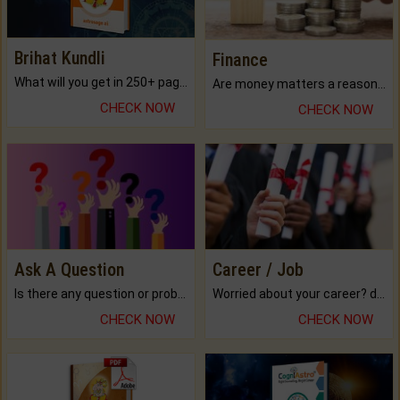
Brihat Kundli
Finance
What will you get in 250+ pages Colored Brihat Kundli.
Are money matters a reason for the dark-circles under your eyes?
CHECK NOW
CHECK NOW
Ask A Question
Career / Job
Is there any question or problem lingering.
Worried about your career? don't know what is.
CHECK NOW
CHECK NOW