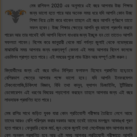
মেষ রাশিফল 2020 এর অনুসারে এই বছর আপনার উচ্চ শিক্ষার
জন্য ভালো হতে পারে আর অনেক সময় ধরে যদি আপনি কোন উচ্ছ
শিক্ষা নিয়ে চেষ্টা করে থাকেন তাহলে এই বছর আপনি পূর্ণরূপে তাতে
সফল হবেন। উচ্ছ শিক্ষার ক্ষেত্রে আপনি খুব ভালো প্রদর্শন করতে
পারেন আর তার সাথেই যদি আপনি বিদেশ যাওয়ার জন্য ইচ্ছুক হন তো তাতেও আপনি
সফলতা পাবেন। বিশেষ করে জানুয়ারী থেকে মার্চ পর্যন্ত জুলাই থেকে নভেম্বরের
মাঝামাঝি সময় আপনার জন্য গুরুত্বপূর্ণ কেননা এই সময় আপনার বিদেশ কলেজে
এডমিশন প্রাপ্ত হতে পারে। এই সময়ের পুরো লাভ উঠান আর সম্পূর্ণ চেষ্টা করুন।
বিদ্যার্থীদের জন্য এই বছর যদিও মিশ্রিত ফলাফল হিসেবে প্রমাণিত হবে,তবে
বেশিরভাগ ক্ষেত্রে আপনার পক্ষে ভালো হবে। যদি আপনি ইনফরমেশন
টেকনোলোজি,চিকিৎসা বিজ্ঞান, বিধি তথা কানুন, ফ্যাশন ডিজাইনিং, ইন্টিরিয়ার
ডেকোরেশন এই ধরণের বিষয়ের পড়াশোনা করছেন তাহলে আপনার জন্য এই বছর
লাভদায়ক প্রমাণিত হতে পারে।
মেষ রাশির সাথে জড়িত যুবক যারা কোন প্রতিযোগী পরীক্ষার তৈরিতে লেগে আছে
তাদের আরও বেশি পরিশ্রম করার দরকার আছে তবেই তাদের মনপছন্দ আকাঙ্খা পূরণ
হতে পারবে। ফেবুয়ারি থেকে মার্চ, জুন থেকে জুলাই তথা সেপ্টেম্বর মাস আপনার জন্য
বেশ অনুকূল প্রমাণিত হবে আর এই সময় আপনার প্রতিযোগী পরীক্ষাতে আপনি