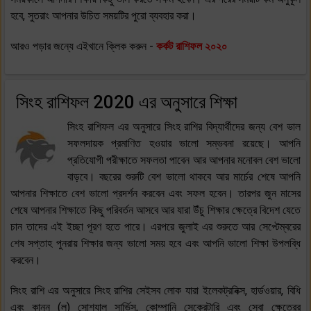
হবে, সুতরাং আপনার উচিত সময়টির পুরো ব্যবহার করা।
আরও পড়ার জন্যে এইখানে ক্লিক করুন -
কর্কট রাশিফল ২০২০
সিংহ রাশিফল 2020 এর অনুসারে শিক্ষা
সিংহ রাশিফল এর অনুসারে সিংহ রাশির বিদ্যার্থীদের জন্য বেশ ভাল
সফলদায়ক প্রমাণিত হওয়ার ভালো সম্ভবনা রয়েছে। আপনি
প্রতিযোগী পরীক্ষাতে সফলতা পাবেন আর আপনার মনোবল বেশ ভালো
বাড়বে। বছরের শুরুটি বেশ ভালো থাকবে আর মার্চের শেষে আপনি
আপনার শিক্ষাতে বেশ ভালো প্রদর্শন করবেন এবং সফল হবেন। তারপর জুন মাসের
শেষে আপনার শিক্ষাতে কিছু পরিবর্তন আসবে আর যারা উঁচু শিক্ষার ক্ষেত্রে বিদেশ যেতে
চান তাদের এই ইচ্ছা পূরণ হতে পারে। এরপরে জুলাই এর শুরুতে আর সেপ্টেম্বরের
শেষ সপ্তাহ পুনরায় শিক্ষার জন্য ভালো সময় হবে এবং আপনি ভালো শিক্ষা উপলব্ধি
করবেন।
সিংহ রাশি এর অনুসারে সিংহ রাশির সেইসব লোক যারা ইলেকট্রনিক্স, হার্ডওয়ার, বিধি
এবং কানুন (ল) সোশ্যাল সার্ভিস, কোম্পানি সেক্রেটারি এবং সেবা ক্ষেত্রের