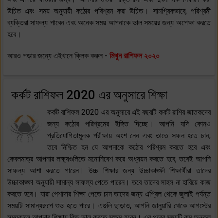
উচিত এবং সময় অনুযায়ী কঠোর পরিশ্রম করা উচিত। সামগ্রিকভাবে, পরিশ্রমী
ব্যক্তিরা সাফল্য পাবেন এবং অনেক সময় আপনাকে ভাল সময়ের জন্য অপেক্ষা করতে
হবে।
আরও পড়ার জন্যে এইখানে ক্লিক করুন -
মিথুন রাশিফল ২০২০
কর্কট রাশিফল 2020 এর অনুসারে শিক্ষা
কর্কট রাশিফল 2020 এর অনুসারে এই বছরটি কর্কট রাশির জাতকদের
জন্য কঠোর পরিশ্রমের ইঙ্গিত দিচ্ছে। আপনি যদি কোনও
প্রতিযোগিতামূলক পরীক্ষায় অংশ নেন এবং তাতে সফল হতে চান,
তবে নিশ্চিত হন যে আপনাকে কঠোর পরিশ্রম করতে হবে এবং
কেবলমাত্র আপনার লক্ষ্যগুলিতে মনোনিবেশ করে অধ্যয়ন করতে হবে, তবেই আপনি
সাফল্য আশা করতে পারেন। উচ্চ শিক্ষার জন্য উচ্চাকাঙ্ক্ষী শিক্ষার্থীরা তাদের
উচ্চাকাঙ্ক্ষা অনুযায়ী সামান্য সাফল্য পেতে পারেন। তবে তাদের সাহস না হারিয়ে কাজ
করতে হবে। যারা পেশাদার শিক্ষা পেতে চান তাদের জন্য এপ্রিল থেকে জুলাই পর্যন্ত
সময়টি সামান্যরূপে শুভ হতে পারে। এগুলি ছাড়াও, আপনি জানুয়ারি থেকে আগস্টের
সময়কালে আপনার শিক্ষায় কিছু ভাল করতে সক্ষম হবেন। এর পরের সময়টি কম অনুকূল