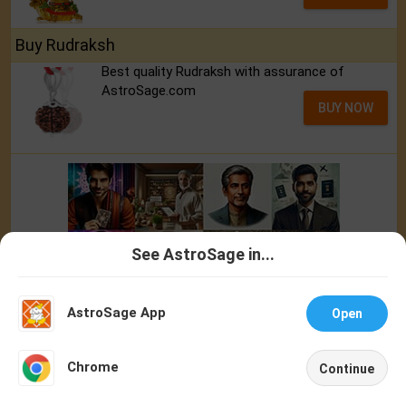
Buy Rudraksh
Best quality Rudraksh with assurance of
AstroSage.com
BUY NOW
See AstroSage in...
Talk To
Chat With
Astrologer
Astrologer
AstroSage App
Open
NEW
Chrome
Continue
Home
Shop
Call
Chat
Account