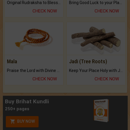
Original Rudraksha to Bless Your Way.
Bring Good Luck to your Place with Feng Shui.
CHECK NOW
CHECK NOW
Mala
Jadi (Tree Roots)
Praise the Lord with Divine Energies of Mala.
Keep Your Place Holy with Jadi.
CHECK NOW
CHECK NOW
Buy Brihat Kundli
250+ pages
BUY NOW