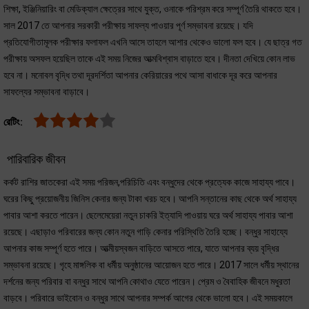
শিক্ষা, ইঞ্জিনিয়ারিং বা মেডিক্যাল ক্ষেত্রের সাথে যুক্ত, ওনাকে পরিশ্রম করে সম্পূর্ণ তৈরি থাকতে হবে।
সাল 2017 তে আপনার সরকারী পরীক্ষায় সাফল্য পাওয়ার পূর্ণ সম্ভাবনা রয়েছে। যদি
প্রতিযোগীতামূলক পরীক্ষার ফলাফল এখনি আসে তাহলে আশার থেকেও ভালো ফল হবে। যে ছাত্র গত
পরীক্ষায় অসফল হয়েছিল তাকে এই সময় নিজের আত্মবিশ্বাস বাড়াতে হবে। দীনতা দেখিয়ে কোন লাভ
হবে না। মনোবল বৃদ্ধি তথা দূরদর্শিতা আপনার কেরিয়ারের পথে আসা বাধাকে দূর করে আপনার
সাফল্যের সম্ভাবনা বাড়াবে।
রেটিং:
পারিবারিক জীবন
কর্কট রাশির জাতকেরা এই সময় পরিজন,পরিচিতি এবং বন্ধুদের থেকে প্রত্যেক কাজে সাহায্য পাবে।
ঘরের কিছু প্রয়োজনীয় জিনিস কেনার জন্য টাকা খরচ হবে। আপনি সন্তানের কাছ থেকে অর্থ সাহায্য
পাবার আশা করতে পারেন। ছেলেমেয়েরা নতুন চাকরি ইত্যাদি পাওয়ায় ঘরে অর্থ সাহায্য পাবার আশা
রয়েছে। এছাড়াও পরিবারের জন্য কোন নতুন গাড়ি কেনার পরিস্থিতি তৈরি হচ্ছে। বন্ধুর সাহায্যে
আপনার কাজ সম্পূর্ণ হতে পারে। আত্মীয়স্বজন বাড়িতে আসতে পারে, যাতে আপনার ব্যয় বৃদ্ধির
সম্ভাবনা রয়েছে। গৃহে মাঙ্গলিক বা ধর্মীয় অনুষ্ঠানের আয়োজন হতে পারে। 2017 সালে ধর্মীয় স্থানের
দর্শনের জন্য পরিবার বা বন্ধুর সাথে আপনি কোথাও যেতে পারেন। প্রেম ও বৈবাহিক জীবনে মধুরতা
বাড়বে। পরিবারে ভাইবোন ও বন্ধুর সাথে আপনার সম্পর্ক আগের থেকে ভালো হবে। এই সময়কালে