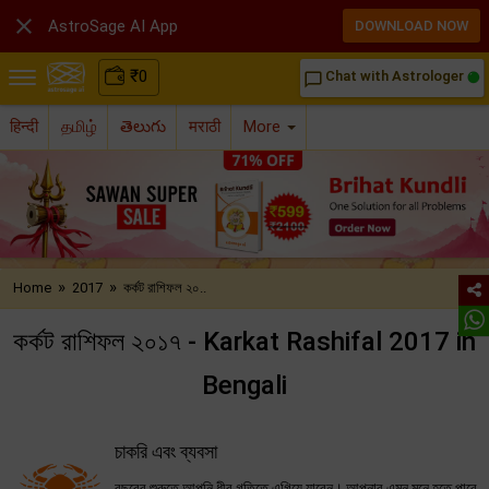

AstroSage AI App
DOWNLOAD NOW
₹
0
Chat with Astrologer
chat_bubble_outline
हिन्दी
தமிழ்
తెలుగు
मराठी
More
»
»
Home
2017
কর্কট রাশিফল ২০..
কর্কট রাশিফল ২০১৭ - Karkat Rashifal 2017 in
Bengali
চাকরি এবং ব্যবসা
বছরের শুরুতে আপনি ধীর গতিতে এগিয়ে যাবেন। আপনার এমন মনে হতে পারে,