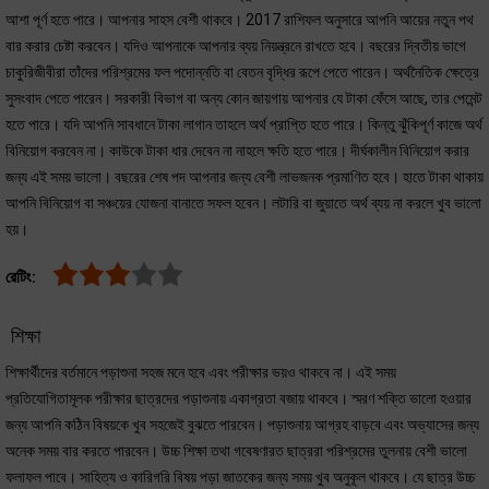
আশা পূর্ণ হতে পারে। আপনার সাহস বেশী থাকবে। 2017 রাশিফল অনুসারে আপনি আয়ের নতুন পথ
বার করার চেষ্টা করবেন। যদিও আপনাকে আপনার ব্যয় নিয়ন্ত্রনে রাখতে হবে। বছরের দ্বিতীয় ভাগে
চাকুরিজীবীরা তাঁদের পরিশ্রমের ফল পদোন্নতি বা বেতন বৃদ্ধির রূপে পেতে পারেন। অর্থনৈতিক ক্ষেত্রে
সুসংবাদ পেতে পারেন। সরকারী বিভাগ বা অন্য কোন জায়গায় আপনার যে টাকা ফেঁসে আছে, তার পেমেন্ট
হতে পারে। যদি আপনি সাবধানে টাকা লাগান তাহলে অর্থ প্রাপ্তি হতে পারে। কিন্তু ঝুঁকিপূর্ণ কাজে অর্থ
বিনিয়োগ করবেন না। কাউকে টাকা ধার দেবেন না নাহলে ক্ষতি হতে পারে। দীর্ঘকালীন বিনিয়োগ করার
জন্য এই সময় ভালো। বছরের শেষ পদ আপনার জন্য বেশী লাভজনক প্রমাণিত হবে। হাতে টাকা থাকায়
আপনি বিনিয়োগ বা সঞ্চয়ের যোজনা বানাতে সফল হবেন। লটারি বা জুয়াতে অর্থ ব্যয় না করলে খুব ভালো
হয়।
রেটিং:
শিক্ষা
শিক্ষার্থীদের বর্তমানে পড়াশুনা সহজ মনে হবে এবং পরীক্ষার ভয়ও থাকবে না। এই সময়
প্রতিযোগিতামূলক পরীক্ষার ছাত্রদের পড়াশুনায় একাগ্রতা বজায় থাকবে। স্মরণ শক্তি ভালো হওয়ার
জন্য আপনি কঠিন বিষয়কে খুব সহজেই বুঝতে পারবেন। পড়াশুনায় আগ্রহ বাড়বে এবং অভ্যাসের জন্য
অনেক সময় বার করতে পারবেন। উচ্চ শিক্ষা তথা গবেষণারত ছাত্ররা পরিশ্রমের তুলনায় বেশী ভালো
ফলাফল পাবে। সাহিত্য ও কারিগরি বিষয় পড়া জাতকের জন্য সময় খুব অনুকূল থাকবে। যে ছাত্র উচ্চ