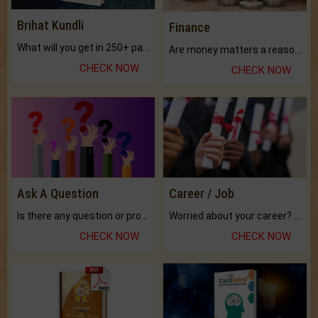
Brihat Kundli
Finance
What will you get in 250+ pages Colored Brihat Kundli.
Are money matters a reason for the dark-circles under your eyes?
CHECK NOW
CHECK NOW
Ask A Question
Career / Job
Is there any question or problem lingering.
Worried about your career? don't know what is.
CHECK NOW
CHECK NOW