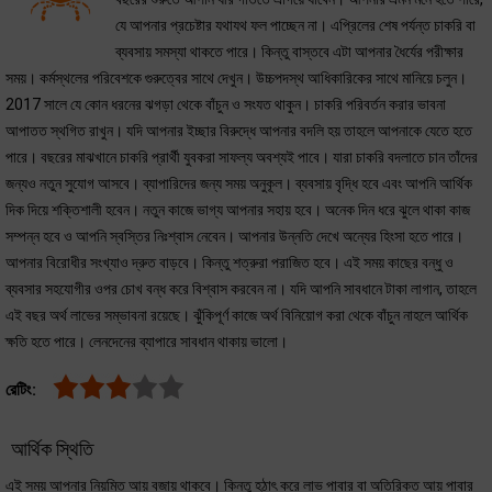
যে আপনার প্রচেষ্টার যথাযথ ফল পাচ্ছেন না। এপ্রিলের শেষ পর্যন্ত চাকরি বা
ব্যবসায় সমস্যা থাকতে পারে। কিন্তু বাস্তবে এটা আপনার ধৈর্যের পরীক্ষার
সময়। কর্মস্থলের পরিবেশকে গুরুত্বের সাথে দেখুন। উচ্চপদস্থ আধিকারিকের সাথে মানিয়ে চলুন।
2017 সালে যে কোন ধরনের ঝগড়া থেকে বাঁচুন ও সংযত থাকুন। চাকরি পরিবর্তন করার ভাবনা
আপাতত স্থগিত রাখুন। যদি আপনার ইচ্ছার বিরুদ্ধে আপনার বদলি হয় তাহলে আপনাকে যেতে হতে
পারে। বছরের মাঝখানে চাকরি প্রার্থী যুবকরা সাফল্য অবশ্যই পাবে। যারা চাকরি বদলাতে চান তাঁদের
জন্যও নতুন সুযোগ আসবে। ব্যাপারিদের জন্য সময় অনুকূল। ব্যবসায় বৃদ্ধি হবে এবং আপনি আর্থিক
দিক দিয়ে শক্তিশালী হবেন। নতুন কাজে ভাগ্য আপনার সহায় হবে। অনেক দিন ধরে ঝুলে থাকা কাজ
সম্পন্ন হবে ও আপনি স্বস্তির নিঃশ্বাস নেবেন। আপনার উন্নতি দেখে অন্যের হিংসা হতে পারে।
আপনার বিরোধীর সংখ্যাও দ্রুত বাড়বে। কিন্তু শত্রুরা পরাজিত হবে। এই সময় কাছের বন্ধু ও
ব্যবসার সহযোগীর ওপর চোখ বন্ধ করে বিশ্বাস করবেন না। যদি আপনি সাবধানে টাকা লাগান, তাহলে
এই বছর অর্থ লাভের সম্ভাবনা রয়েছে। ঝুঁকিপূর্ণ কাজে অর্থ বিনিয়োগ করা থেকে বাঁচুন নাহলে আর্থিক
ক্ষতি হতে পারে। লেনদেনের ব্যাপারে সাবধান থাকায় ভালো।
রেটিং:
আর্থিক স্থিতি
এই সময় আপনার নিয়মিত আয় বজায় থাকবে। কিন্তু হঠাৎ করে লাভ পাবার বা অতিরিক্ত আয় পাবার