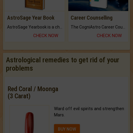
AstroSage Year Book
Career Counselling
AstroSage Yearbook is a channel to fulfill your dreams and destiny.
The CogniAstro Career Counselling Report is the most comprehensive report available on this topic.
CHECK NOW
CHECK NOW
Astrological remedies to get rid of your
problems
Red Coral / Moonga
(3 Carat)
Ward off evil spirits and strengthen
Mars.
BUY NOW