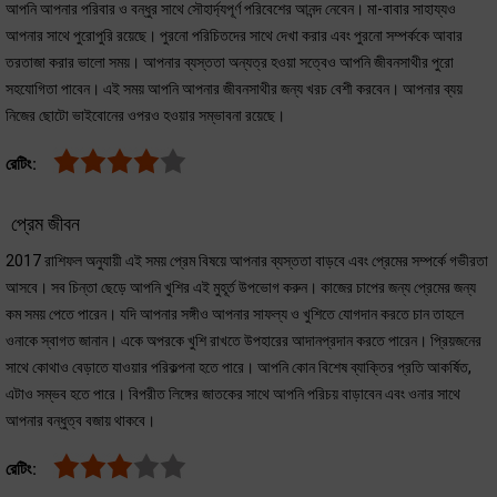
আপনি আপনার পরিবার ও বন্ধুর সাথে সৌহার্দ্যপূর্ণ পরিবেশের আনন্দ নেবেন। মা-বাবার সাহায্যও
আপনার সাথে পুরোপুরি রয়েছে। পুরনো পরিচিতদের সাথে দেখা করার এবং পুরনো সম্পর্ককে আবার
তরতাজা করার ভালো সময়। আপনার ব্যস্ততা অন্যত্র হওয়া সত্বেও আপনি জীবনসাথীর পুরো
সহযোগিতা পাবেন। এই সময় আপনি আপনার জীবনসাথীর জন্য খরচ বেশী করবেন। আপনার ব্যয়
নিজের ছোটো ভাইবোনের ওপরও হওয়ার সম্ভাবনা রয়েছে।
রেটিং:
প্রেম জীবন
2017 রাশিফল অনুযায়ী এই সময় প্রেম বিষয়ে আপনার ব্যস্ততা বাড়বে এবং প্রেমের সম্পর্কে গভীরতা
আসবে। সব চিন্তা ছেড়ে আপনি খুশির এই মুহূর্ত উপভোগ করুন। কাজের চাপের জন্য প্রেমের জন্য
কম সময় পেতে পারেন। যদি আপনার সঙ্গীও আপনার সাফল্য ও খুশিতে যোগদান করতে চান তাহলে
ওনাকে স্বাগত জানান। একে অপরকে খুশি রাখতে উপহারের আদানপ্রদান করতে পারেন। প্রিয়জনের
সাথে কোথাও বেড়াতে যাওয়ার পরিকল্পনা হতে পারে। আপনি কোন বিশেষ ব্যাক্তির প্রতি আকর্ষিত,
এটাও সম্ভব হতে পারে। বিপরীত লিঙ্গের জাতকের সাথে আপনি পরিচয় বাড়াবেন এবং ওনার সাথে
আপনার বন্ধুত্ব বজায় থাকবে।
রেটিং: