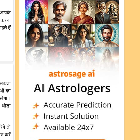
ह आपके
ा करना
ते हैं
़ सकता
ाओं का
िलेगा।
 थोड़ा
ंगे तो
त करें