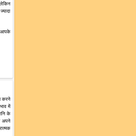
 लेकिन
ज्यादा
ी आपके
न करने
ाव में
शनि के
ो अपने
रात्मक