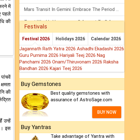
ने में
Mars Transit In Gemini: Embrace The Period Full Of Energy & Intelligence
ए पहले
वधि की
Tarot Weekly Horoscope: 2 August To 8 August, 2026
Festivals
Shanivar Vrat 2026: Saturn Will Serve Justice In Sawan Month!
Festival 2026
Holidays 2026
Calendar 2026
Jagannath Rath Yatra 2026
Ashadhi Ekadashi 2026
Guru Purnima 2026
Hariyali Teej 2026
Nag
Panchami 2026
Onam/Thiruvonam 2026
Raksha
Bandhan 2026
Kajari Teej 2026
ांचवें
Buy Gemstones
क्षमता
शनि की
Best quality gemstones with
ंद्रित
assurance of AstroSage.com
BUY NOW
उन्हें
Buy Yantras
गा। इस
Take advantage of Yantra with