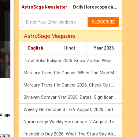
AstroSage Newsletter
Daily Horoscope on Email
SUBSCRIBE
AstroSage Magazine
English
Hindi
Year 2026
Total Solar Eclipse 2026: Know Zodiac Wise Prediction
Mercury Transit In Cancer: When The Mind Meets The Heart!
Mercury Transit In Cancer 2026: Check Out What It Brings For You
Shravan Somvar Vrat 2026: Dates, Significance & Rituals In August
Weekly Horoscope 3 To 9 August, 2026: List Of Fasts & Festivals
में आप
Numerology Weekly Horoscope: 2 August To 8 August, 2026
Friendship Day 2026: What The Stars Say About Your Best Friend!
 सामना