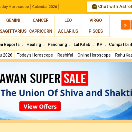
Chat with Astro
oday Horoscope
Calendar 2026
GEMINI
CANCER
LEO
VIRGO
த
SAGITTARIUS
CAPRICORN
AQUARIUS
PISCES
ee Reports
Healing
Panchang
Lal Kitab
KP
Compatibili
फल 2026
Today's Horoscope
Rashifal
Online Horoscope
Rahu Kaa
N