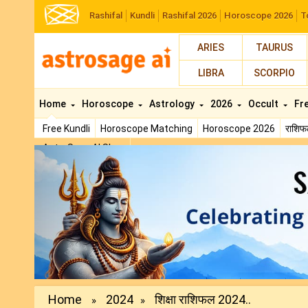
Rashifal
Kundli
Rashifal 2026
Horoscope 2026
T
ARIES
TAURUS
LIBRA
SCORPIO
Home
Horoscope
Astrology
2026
Occult
Fr
Free Kundli
Horoscope Matching
Horoscope 2026
राशि
AstroSage AI Shop
Previous
Home
2024
शिक्षा राशिफल 2024..
»
»