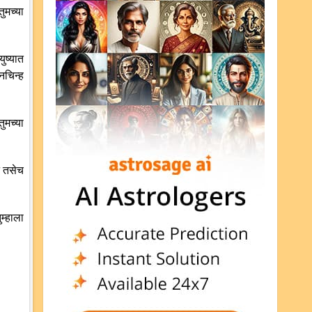
ुमच्या
ुष्यात
नचिन्ह
ुमच्या
्न तसेच
म्हाला