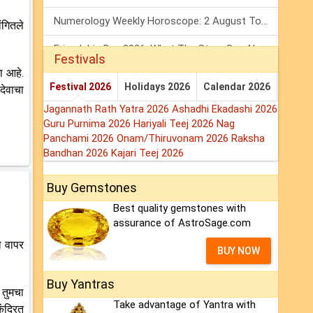
Numerology Weekly Horoscope: 2 August To 8 August, 2026
ंगितले
Friendship Day 2026: What The Stars Say About Your Best Friend!
Festivals
जा आहे.
Mars Transit In Gemini: Embrace The Period Full Of Energy & Intelligence
Festival 2026
Holidays 2026
Calendar 2026
देवाचा
Jagannath Rath Yatra 2026
Ashadhi Ekadashi 2026
Guru Purnima 2026
Hariyali Teej 2026
Nag
Panchami 2026
Onam/Thiruvonam 2026
Raksha
Bandhan 2026
Kajari Teej 2026
Buy Gemstones
Best quality gemstones with
assurance of AstroSage.com
ा वापर
BUY NOW
Buy Yantras
 तुमचा
Take advantage of Yantra with
ंद्रित