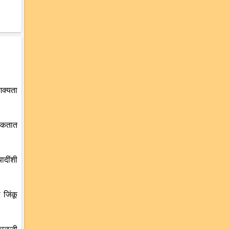
शक्यता
 शकतात
ादींशी
 जिंकू