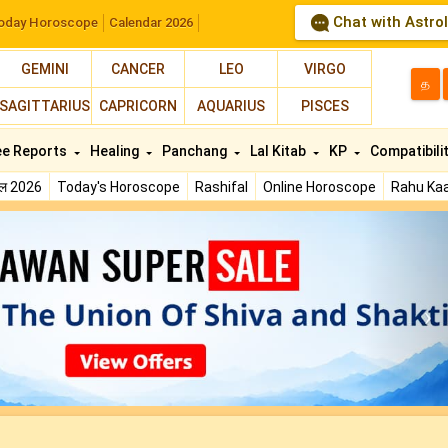
Chat with Astro
oday Horoscope
Calendar 2026
GEMINI
CANCER
LEO
VIRGO
த
SAGITTARIUS
CAPRICORN
AQUARIUS
PISCES
ee Reports
Healing
Panchang
Lal Kitab
KP
Compatibili
फल 2026
Today's Horoscope
Rashifal
Online Horoscope
Rahu Kaa
N