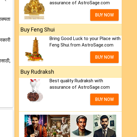
assurance of AstroSage.com
BUY NOW
 शक्यता
Buy Feng Shui
Bring Good Luck to your Place with
सरकारी
Feng Shui.from AstroSage.com
BUY NOW
ासाठी,
Buy Rudraksh
Best quality Rudraksh with
assurance of AstroSage.com
BUY NOW