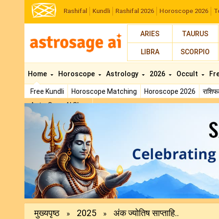
Rashifal
Kundli
Rashifal 2026
Horoscope 2026
T
ARIES
TAURUS
LIBRA
SCORPIO
Home
Horoscope
Astrology
2026
Occult
Fr
Free Kundli
Horoscope Matching
Horoscope 2026
राशि
AstroSage AI Shop
Previous
मुख्यपृष्ठ
2025
अंक ज्योतिष साप्ताहि..
»
»