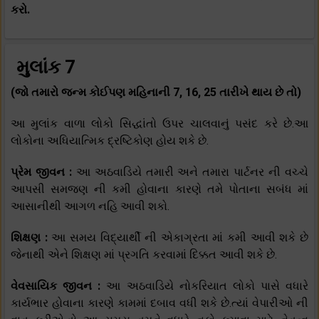
કરો.
મુલાંક 7
(જો તમારો જન્મ કોઈપણ મહિનાની 7, 16, 25 તારીખે થાય છે તો)
આ મુલાંક વાળા લોકો સિદ્ધાંતો ઉપર ચાલવાનું પસંદ કરે છે.આ
લોકોના અધિયાત્મિક દ્રષ્ટિકોણ હોય શકે છે.
પ્રેમ જીવન :
આ અઠવાડિયે તમારી અને તમારા પાર્ટનર ની વચ્ચે
આપસી સમજણ ની કમી હોવાના કારણે તમે પોતાના સબંધ માં
આસાનીથી આગળ નહિ આવી શકો.
શિક્ષણ :
આ સમય વિદ્યાર્થી ની એકાગ્રતા માં કમી આવી શકે છે
જેનાથી એને શિક્ષણ માં પ્રગતિ કરવામાં દિક્કત આવી શકે છે.
વેવસાયિક જીવન :
આ અઠવાડિયે નોકરિયાત લોકો પાસે વધારે
કાર્યભાર હોવાના કારણે કામમાં દબાવ વધી શકે છે.ત્યાં વેપારીઓ ની