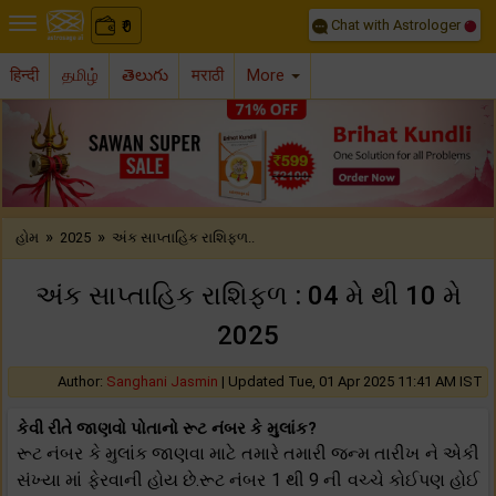
Chat with Astrologer
0
₹
हिन्दी
தமிழ்
తెలుగు
मराठी
More
Previous
Nex
»
»
હોમ
2025
અંક સાપ્તાહિક રાશિફળ..
અંક સાપ્તાહિક રાશિફળ : 04 મે થી 10 મે
2025
Author:
Sanghani Jasmin
|
Updated Tue, 01 Apr 2025 11:41 AM IST
કેવી રીતે જાણવો પોતાનો રૂટ નંબર કે મુલાંક?
રૂટ નંબર કે મુલાંક જાણવા માટે તમારે તમારી જન્મ તારીખ ને એકી
સંખ્યા માં ફેરવાની હોય છે.રૂટ નંબર 1 થી 9 ની વચ્ચે કોઈપણ હોઈ