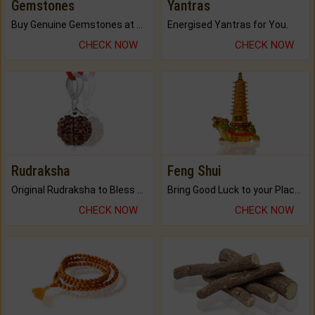
Gemstones
Yantras
Buy Genuine Gemstones at Best Prices.
Energised Yantras for You.
CHECK NOW
CHECK NOW
Rudraksha
Feng Shui
Original Rudraksha to Bless Your Way.
Bring Good Luck to your Place with Feng Shui.
CHECK NOW
CHECK NOW