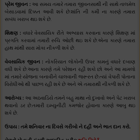
પ્રેમ જીવન :
આ સમય તમારે તમારા જીવનસાથી ની સાથે તાલમેલ
બેસાડવામાં દિક્કત આવી શકે છે.શાંતિ ની કમી ના કારણે તમારા
સબંધ ખરાબ થઇ શકે છે.
શિક્ષણ :
વધારે વેવસાયિક રીતે અભ્યાસ કરવાના કારણે શિક્ષણ માં
પ્રગતિ કરવામાં તમારી રુચિ ઓછી થઇ શકે છે.એના કારણે તમારા
હાથ માંથી સારા મોકા નીકળી શકે છે.
વેવસાયિક જીવન :
નોકરિયાત લોકોની ઉપર કામનું વધારે દબાણ
વધી શકે છે.આના કારણે તમે પરેશાન રહી શકો છો અને આ મામલો
માં તમારે યોજના બનાવીને ચાલવાની જરૂરત છે.ત્યાં વેપારી પોતાના
વિરોધીઓ થી પાછળ રહી શકે છે અને એ તમારાથી નીકળી શકે છે.
આરોગ્ય :
આ અઠવાડિયે તમને બહુ માથા નો દુખાવો અને પેટ ખરાબ
થવાનો ડર છે.તમારી ઇમ્યુનીટી કમજોર હોવાના કારણે આબુ થઇ
શકે છે.
ઉપાય : તમે શનિવાર ના દિવસે ગરીબો ને દહીં અને ભાત દાન કરો.