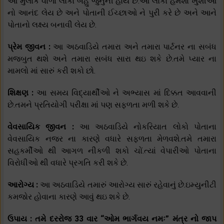
આ મુલાંક વાળા લોકો બહુ જુંનુની હોય છે.આ લોકો હંમેશા ખુશીઓ
નો આનંદ લેય છે અને પોતાની ઈચ્છાઓ ને પુરી કરે છે અને આને
પોતાનો લક્ષ્ય બનાવી લેય છે.
પ્રેમ જીવન :
આ અઠવાડિયે તમારા અને તમારા પાર્ટનર ના સબંધ
મજબુત થશે અને તમારા સબંધ સારા થઇ શકે છે.તમે પ્યાર ના
મામલો માં સારું કરી શકો છો.
શિક્ષણ :
આ સમય વિદ્યાર્થીઓ ને અભ્યાસ માં દિક્કત આવવાની
છે.તમને પ્રતિયોગી પરીક્ષા માં પણ સફળતા મળી શકે છે.
વેવસાયિક જીવન :
આ અઠવાડિયે નોકરિયાત લોકો પોતાના
વેવસાયિક નજર ના કારણે વધારે સફળતા મેળવશે.તમે તમારા
સહકર્મીઓ થી આગળ નીકળી શકો ચોં.ત્યાં વેપારીઓ પોતાના
વિરોધીઓ થી વધારે પ્રગતિ કરી શકે છે.
આરોગ્ય :
આ અઠવાડિયે તમારું આરોગ્ય સારું રહેવાનું છે.ઇમ્યુનીટી
કમજોર હોવાના કારણે આવું થઇ શકે છે.
ઉપાય : તમે દરરોજ 33 વાર “ઓમ ભાર્ગવય નમઃ” મંત્ર નો જાપ