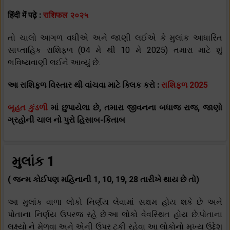
हिंदी में पढ़े :
राशिफल २०२५
તો ચાલો આગળ વધીએ અને જાણી લઈએ કે મુલાંક આધારિત
સાપ્તાહિક રાશિફળ (04 મે થી 10 મે 2025) તમારા માટે શું
ભવિષ્યવાણી લઈને આવ્યું છે.
આ રાશિફળ વિસ્તાર થી વાંચવા માટે ક્લિક કરો :
રાશિફળ 2025
બૃહત કુંડળી
માં છુપાયેલા છે, તમારા જીવનના બધાજ રાજ, જાણો
ગ્રહોની ચાલ નો પુરો હિસાબ-કિતાબ
મુલાંક 1
( જન્મ કોઈપણ મહિનાની 1, 10, 19, 28 તારીખે થાય છે તો)
આ મુલાંક વાળા લોકો નિર્ણય લેવામાં સક્ષમ હોય શકે છે અને
પોતાના નિર્ણય ઉપરજ રહે છે.આ લોકો વેવસ્થિત હોય છે.પોતાના
લક્ષ્યો ને મેળવા અને એની ઉપર ટકી રહેવા આ લોકોનો મુખ્ય ઉદ્દેશ