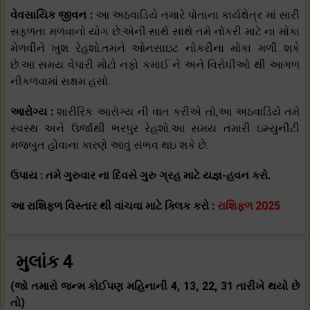
વેવસાયિક જીવન :
આ અઠવાડિયે તમારે પોતાના કાર્યક્ષેત્ર માં સારી
સફળતા મળવાનો યોગ છે.એની સાથે સાથે તમે નોકરી માટે ના મોકા
મેળવીને ખુશ રેહશો.તમને ઓનસાઇટ નોકરીના મોકા મળી શકે
છે.આ સમય વેપારી મોટો નફો કમાઈ ને અને વિરોધીઓ થી આગળ
નીકળવામાં સક્ષમ હસો.
આરોગ્ય :
શારીરિક આરોગ્ય ની વાત કરીએ તો,આ અઠવાડિયે તમે
સ્વસ્થ અને ઉર્જાથી ભરપુર રેહશો.આ સમય તમારી ઇમ્યુનીટી
મજબુત હોવાના કારણે આવું સંભવ થઇ શકે છે.
ઉપાય : તમે ગુરુવાર ના દિવસે ગુરુ ગ્રહ માટે યજ્ઞ-હવન કરો.
આ રાશિફળ વિસ્તાર થી વાંચવા માટે ક્લિક કરો :
રાશિફળ 2025
મુલાંક 4
(જો તમારો જન્મ કોઈપણ મહિનાની 4, 13, 22, 31 તારીખે થયો છે
તો)