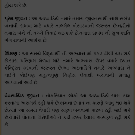
હોય શકે છે.
પ્રેમ જીવન :
આ અઠવાડિયે તમારે તમારા જીવનસાથી સાથે સબંધ
બનાવી રાખવા માટે વધારે તાલમેલ બેસાડવાની જરૂરત છે.નહીતો
તમારા બંને ની વચ્ચે વિવાદ થઇ શકે છે.તમારા સબંધ ની સુખ-શાંતિ
ભંગ થવાની આશંકા છે.
શિક્ષણ :
આ સમયે વિદ્યાર્થી ની અભ્યાસ માં પકડ ઢીલી થઇ શકે
છે.સારા પરિણામ મેળવા માટે તમારે અભ્યાસ ઉપર વધારે ધ્યાન
કેન્દ્રિત કરવાની જરૂરત છે.આ અઠવાડિયે તમારે અભ્યાસ ને
લઈને કોઈપણ મહત્વપુર્ણ નિર્ણય લેવાથી બચવાની સલાહ
આપવામાં આવે છે.
વેવસાયિક જીવન :
નોકરિયાત લોકો આ અઠવાડિયે સારા કામ
કરવામાં અસમર્થ રહી શકે છે.કામના દબાવ ના કારણે આવું થઇ શકે
છે.ત્યાં આ સમય વેપારી પણ સફળ બનવામાં પાછળ રહી જઈ શકે
છે.વેપારી પોતાના વિરોધીઓ ને કડી ટક્કર દેવામાં અસફળ રહી શકે
છે.