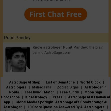
Punit Pandey
Know astrologer Punit Pandey:
the brain
behind AstroSage.com
AstroSage AI Shop
|
List of Gemstone
|
World Clock
|
Astrologers
|
Mahadasha
|
Zodiac Signs
|
Astrologer in
Noida
|
Free Kundli Match
|
Free Kundli
|
Moon Sign
Horoscope
|
KP Astrology
|
Press
|
AstroSage AI #1 Indian AI
App
|
Global Media Spotlight: AstroSage AI’s Breakthrough AI
Astrologer
|
10 Crore Question Answered By AI Astrologers
|