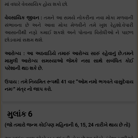
માં વધારે વેવસાયિક હોય શકો છો.
વેવસાયિક જીવન :
તમને આ સમયે નોકરીના નવા મોકા મળવાની
સંભાવના છે અને આવા મોકા મેળવીને તમે ખુશ રેહશો.વેપારી
આસાનીથી નફો કમાઈ શકશે અને પોતાના વિરોધીઓ ને પાછળ
છોડવામાં સક્ષમ થશે.
આરોગ્ય : આ અઠવાડિયે તમારું આરોગ્ય સારું રહેવાનું છે.તમને
મામુલી આરોગ્ય સમસ્યાઓ જેમકે નસા સાથે સબંધિત કોઈ
પરેશાની થઇ શકે છે.
ઉપાય : તમે નિયમિત રૂપથી 41 વાર “ઓમ નમો ભગવતે વાસુદેવાય
નમઃ” મંત્ર નો જાપ કરો.
મુલાંક 6
(જો તમારો જન્મ કોઈપણ મહિનાની 6, 15, 24 તારીખે થાય છે તો)