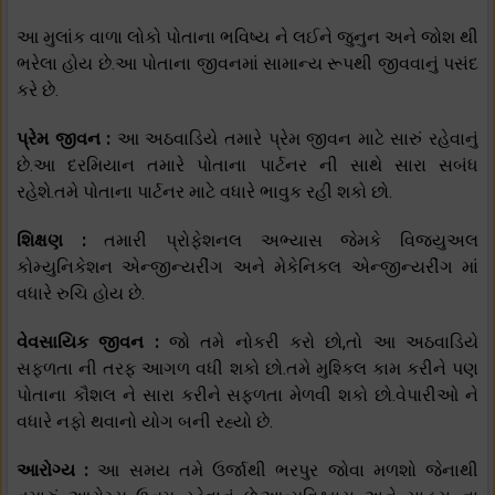
આ મુલાંક વાળા લોકો પોતાના ભવિષ્ય ને લઈને જુનુન અને જોશ થી
ભરેલા હોય છે.આ પોતાના જીવનમાં સામાન્ય રૂપથી જીવવાનું પસંદ
કરે છે.
પ્રેમ જીવન :
આ અઠવાડિયે તમારે પ્રેમ જીવન માટે સારું રહેવાનું
છે.આ દરમિયાન તમારે પોતાના પાર્ટનર ની સાથે સારા સબંધ
રહેશે.તમે પોતાના પાર્ટનર માટે વધારે ભાવુક રહી શકો છો.
શિક્ષણ :
તમારી પ્રોફેશનલ અભ્યાસ જેમકે વિજ્યુઅલ
કોમ્યુનિકેશન એન્જીન્યરીંગ અને મેકેનિકલ એન્જીન્યરીંગ માં
વધારે રુચિ હોય છે.
વેવસાયિક જીવન :
જો તમે નોકરી કરો છો,તો આ અઠવાડિયે
સફળતા ની તરફ આગળ વધી શકો છો.તમે મુશ્કિલ કામ કરીને પણ
પોતાના કૌશલ ને સારા કરીને સફળતા મેળવી શકો છો.વેપારીઓ ને
વધારે નફો થવાનો યોગ બની રહ્યો છે.
આરોગ્ય :
આ સમય તમે ઉર્જાથી ભરપુર જોવા મળશો જેનાથી