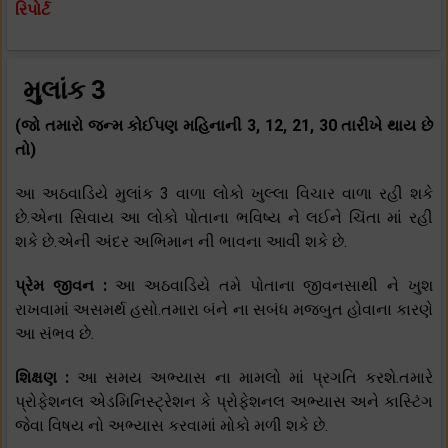
રિપોર્ટ
મુલાંક 3
(જો તમારો જન્મ કોઈપણ મહિનાની 3, 12, 21, 30 તારીખે થાય છે
તો)
આ અઠવાડિયે મુલાંક 3 વાળા લોકો ખુલ્લા વિચાર વાળા રહી શકે
છે.એના સિવાય આ લોકો પોતાના ભવિષ્ય ને લઈને ચિંતા માં રહી
શકે છે.એની અંદર અભિમાન ની ભાવના આવી શકે છે.
પ્રેમ જીવન :
આ અઠવાડિયે તમે પોતાના જીવનસાથી ને ખુશ
રાખવામાં અસમર્થ હસો.તમારા બંને ના સબંધ મજબુત હોવાના કારણે
આ સંભવ છે.
શિક્ષણ :
આ સમય અભ્યાસ ના મામલો માં પ્રગતિ કરશે.તમારે
પ્રોફેશનલ એડમિનિસ્ટ્રેશન કે પ્રોફેશનલ અભ્યાસ અને કાસ્ટિંગ
જેવા વિષય નો અભ્યાસ કરવામાં મોકો મળી શકે છે.