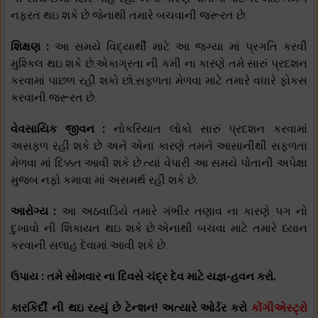
નફરત થઇ શકે છે જેનાથી તમારે બચવાની જરૂરત છે.
શિક્ષણ :
આ સમયે વિદ્યાર્થી માટે આ જગ્યા માં પ્રગતિ કરવી
મુશ્કિલ થઇ શકે છે.એકાગ્રતા ની કમી ના કારણે તમે સારું પ્રદશન
કરવામાં પાછળ રહી શકો છો.સફળતા મેળવા માટે તમારે વધારે ફોકસ
કરવાની જરૂરત છે.
વેવસાયિક જીવન :
નોકરિયાત લોકો સારું પ્રદશન કરવામાં
અસફળ રહી શકે છે અને એના કારણે તમને આસાનીથી સફળતા
મેળવા માં દિક્કત આવી શકે છે.ત્યાં વેપારી આ સમયે પોતાની અપેક્ષા
મુજબ નફો કમાવા માં અસમર્થ રહી શકે છે.
આરોગ્ય :
આ અઠવાડિયે તમારે ગંભીર તણાવ ના કારણે પગ નો
દુખાવો ની શિકાયત થઇ શકે છે.એનાથી બચવા માટે તમારે ધ્યાન
કરવાની સલાહ દેવામાં આવી શકે છે.
ઉપાય : તમે સોમવાર ના દિવસે ચંદ્ર દેવ માટે યજ્ઞ-હવન કરો.
કારકિર્દી ની થઇ રહ્યું છે ટેન્શન! અત્યારે ઓર્ડર કરો
કોંગીએસ્ટ્રો