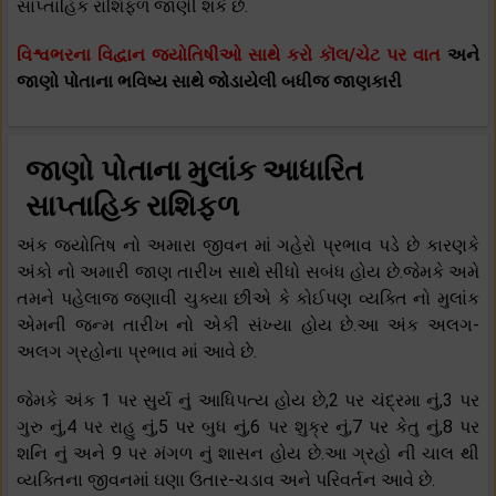
સાપ્તાહિક રાશિફળ જાણી શકે છે.
વિશ્વભરના વિદ્વાન જ્યોતિષીઓ સાથે કરો કૉલ/ચેટ પર વાત
અને
જાણો પોતાના ભવિષ્ય સાથે જોડાયેલી બધીજ જાણકારી
જાણો પોતાના મુલાંક આધારિત
સાપ્તાહિક રાશિફળ
અંક જ્યોતિષ નો અમારા જીવન માં ગહેરો પ્રભાવ પડે છે કારણકે
અંકો નો અમારી જાણ તારીખ સાથે સીધો સબંધ હોય છે.જેમકે અમે
તમને પહેલાજ જણાવી ચુક્યા છીએ કે કોઈપણ વ્યક્તિ નો મુલાંક
એમની જન્મ તારીખ નો એકી સંખ્યા હોય છે.આ અંક અલગ-
અલગ ગ્રહોના પ્રભાવ માં આવે છે.
જેમકે અંક 1 પર સુર્ય નું આધિપત્ય હોય છે,2 પર ચંદ્રમા નું,3 પર
ગુરુ નું,4 પર રાહુ નું,5 પર બુધ નું,6 પર શુક્ર નું,7 પર કેતુ નું,8 પર
શનિ નું અને 9 પર મંગળ નું શાસન હોય છે.આ ગ્રહો ની ચાલ થી
વ્યક્તિના જીવનમાં ઘણા ઉતાર-ચડાવ અને પરિવર્તન આવે છે.