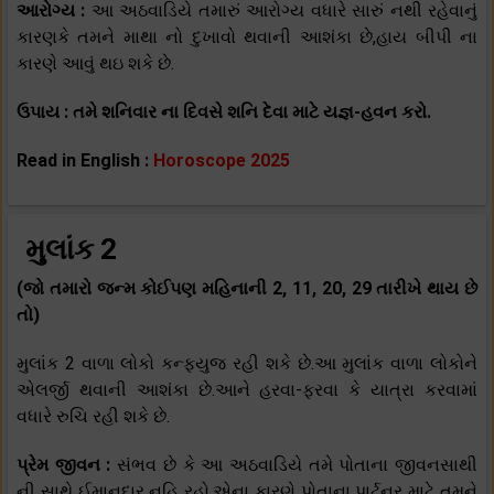
આરોગ્ય :
આ અઠવાડિયે તમારું આરોગ્ય વધારે સારું નથી રહેવાનું
કારણકે તમને માથા નો દુખાવો થવાની આશંકા છે,હાય બીપી ના
કારણે આવું થઇ શકે છે.
ઉપાય : તમે શનિવાર ના દિવસે શનિ દેવા માટે યજ્ઞ-હવન કરો.
Read in English :
Horoscope 2025
મુલાંક 2
(જો તમારો જન્મ કોઈપણ મહિનાની 2, 11, 20, 29 તારીખે થાય છે
તો)
મુલાંક 2 વાળા લોકો કન્ફ્યુજ રહી શકે છે.આ મુલાંક વાળા લોકોને
એલર્જી થવાની આશંકા છે.આને હરવા-ફરવા કે યાત્રા કરવામાં
વધારે રુચિ રહી શકે છે.
પ્રેમ જીવન :
સંભવ છે કે આ અઠવાડિયે તમે પોતાના જીવનસાથી
ની સાથે ઈમાનદાર નહિ રહો.એના કારણે પોતાના પાર્ટનર માટે તમને