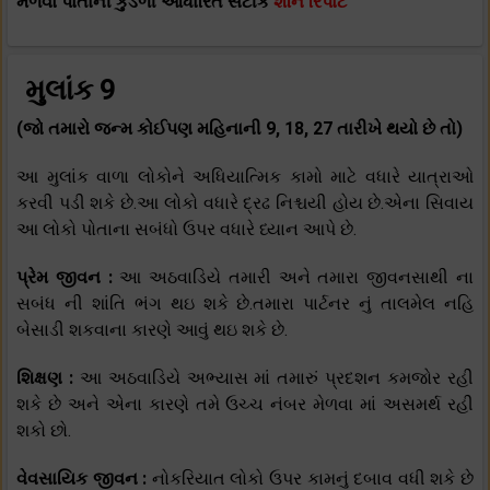
મેળવો પોતાની કુંડળી આધારિત સટીક
શનિ રિપોર્ટ
મુલાંક 9
(જો તમારો જન્મ કોઈપણ મહિનાની 9, 18, 27 તારીખે થયો છે તો)
આ મુલાંક વાળા લોકોને અધિયાત્મિક કામો માટે વધારે યાત્રાઓ
કરવી પડી શકે છે.આ લોકો વધારે દ્રઢ નિશ્ચયી હોય છે.એના સિવાય
આ લોકો પોતાના સબંધો ઉપર વધારે ધ્યાન આપે છે.
પ્રેમ જીવન :
આ અઠવાડિયે તમારી અને તમારા જીવનસાથી ના
સબંધ ની શાંતિ ભંગ થઇ શકે છે.તમારા પાર્ટનર નું તાલમેલ નહિ
બેસાડી શકવાના કારણે આવું થઇ શકે છે.
શિક્ષણ :
આ અઠવાડિયે અભ્યાસ માં તમારું પ્રદશન કમજોર રહી
શકે છે અને એના કારણે તમે ઉચ્ચ નંબર મેળવા માં અસમર્થ રહી
શકો છો.
વેવસાયિક જીવન :
નોકરિયાત લોકો ઉપર કામનું દબાવ વધી શકે છે