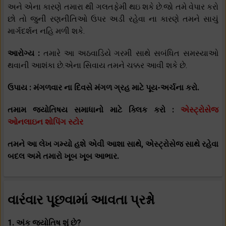
અને એના કારણે તમારા થી ગલતફેમી થઇ શકે છે.જો તમે વેપાર કરો
છો તો જુની રણનીતિઓ ઉપર અડી રહેવા ના કારણે તમને સાચું
માર્ગદર્શન નહિ મળી શકે.
આરોગ્ય :
તમારે આ અઠવાડિયે ગરમી સાથે સબંધિત સમસ્યાઓ
થવાની આશંકા છે.એના સિવાય તમને ચક્કર આવી શકે છે.
ઉપાય : મંગળવાર ના દિવસે મંગળ ગ્રહ માટે પૂય-અર્ચના કરો.
તમામ જ્યોતિષય સમાધાનો માટે ક્લિક કરો :
એસ્ટ્રોસેજ
ઓનલાઇન શોપિંગ સ્ટોર
તમને આ લેખ ગમ્યો હશે એવી આશા સાથે, એસ્ટ્રોસેજ સાથે રહેવા
બદલ અમે તમારો ખૂબ ખૂબ આભાર.
વારંવાર પૂછવામાં આવતા પ્રશ્નો
1. અંક જ્યોતિષ શું છે?