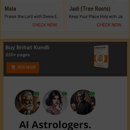
Mala
Jadi (Tree Roots)
Praise the Lord with Divine Energies of Mala.
Keep Your Place Holy with Jadi.
CHECK NOW
CHECK NOW
Buy Brihat Kundli
250+ pages
BUY NOW