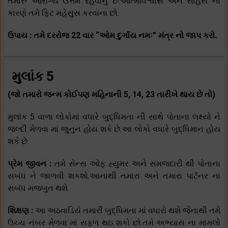
તમારું આરોગ્ય ઉત્તમ રહેવાનું છે.આત્મવિશ્વાસ અને સાહસ ના
કારણે તમે ફિટ મહેસુસ કરવાના છો.
ઉપાય : તમે દરરોજ 22 વાર “ઓમ દુર્ગાય નમઃ” મંત્ર નો જાપ કરો.
મુલાંક 5
(જો તમારો જન્મ કોઈપણ મહિનાની 5, 14, 23 તારીખે થાય છે તો)
મુલાંક 5 વાળા લોકોમાં વધારે બુદ્ધિમતા ની સાથે પોતાના લક્ષ્યો ને
જલ્દી મેળવા માં જુનુન હોય શકે છે.આ લોકો વધારે બુદ્ધિમાન હોય
શકે છે.
પ્રેમ જીવન :
તમે સેન્સ ઓફ હ્યુમર અને સમજદારી થી પોતાના
સબંધ ને જાળવી શકશો.આનાથી તમારા અને તમારા પાર્ટનર ના
સબંધ મજબુત થશે.
શિક્ષણ :
આ અઠવાડિયે તમારી બુદ્ધિમતા માં વધારો થશે જેનાથી તમે
ઉચ્ચ નંબર મેળવા માં સફળ થઇ શકો છો.તમે અભ્યાસ ના મામલો