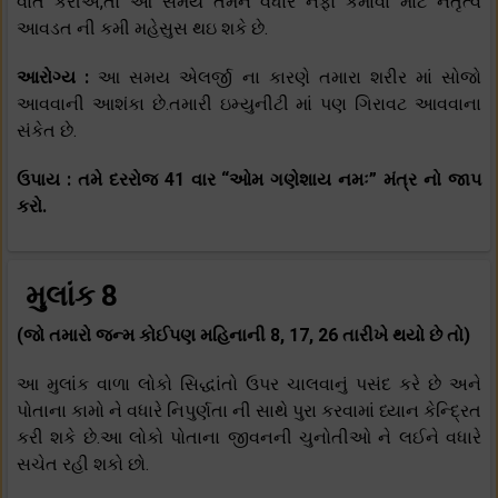
વાત કરીએ,તો આ સમય તમને વધારે નફો કમાવા માટે નેતૃત્વ
આવડત ની કમી મહેસુસ થઇ શકે છે.
આરોગ્ય :
આ સમય એલર્જી ના કારણે તમારા શરીર માં સોજો
આવવાની આશંકા છે.તમારી ઇમ્યુનીટી માં પણ ગિરાવટ આવવાના
સંકેત છે.
ઉપાય : તમે દરરોજ 41 વાર “ઓમ ગણેશાય નમઃ” મંત્ર નો જાપ
કરો.
મુલાંક 8
(જો તમારો જન્મ કોઈપણ મહિનાની 8, 17, 26 તારીખે થયો છે તો)
આ મુલાંક વાળા લોકો સિદ્ધાંતો ઉપર ચાલવાનું પસંદ કરે છે અને
પોતાના કામો ને વધારે નિપુર્ણતા ની સાથે પુરા કરવામાં ધ્યાન કેન્દ્રિત
કરી શકે છે.આ લોકો પોતાના જીવનની ચુનોતીઓ ને લઈને વધારે
સચેત રહી શકો છો.