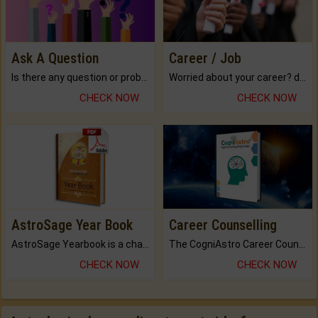
Ask A Question
Career / Job
Is there any question or problem lingering.
Worried about your career? don't know what is.
CHECK NOW
CHECK NOW
AstroSage Year Book
Career Counselling
AstroSage Yearbook is a channel to fulfill your dreams and destiny.
The CogniAstro Career Counselling Report is the most comprehensive report available on this topic.
CHECK NOW
CHECK NOW