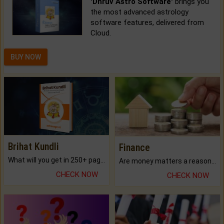
'Dhruv Astro Software'
brings you
the most advanced astrology
software features, delivered from
Cloud.
BUY NOW
Brihat Kundli
Finance
What will you get in 250+ pages Colored Brihat Kundli.
Are money matters a reason for the dark-circles under your eyes?
CHECK NOW
CHECK NOW