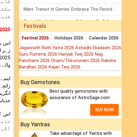
کامی
سکتے
Mars Transit In Gemini: Embrace The Period Full Of Energy & Intelligence
ضرور
Tarot Weekly Horoscope: 2 August To 8 August, 2026
Festivals
 2025
Shanivar Vrat 2026: Saturn Will Serve Justice In Sawan Month!
Festival 2026
Holidays 2026
Calendar 2026
اس بر
Jagannath Rath Yatra 2026
Ashadhi Ekadashi 2026
Guru Purnima 2026
Hariyali Teej 2026
Nag
Panchami 2026
Onam/Thiruvonam 2026
Raksha
والے 
Bandhan 2026
Kajari Teej 2026
Buy Gemstones
Best quality gemstones with
assurance of AstroSage.com
جذبات
BUY NOW
حامل
Buy Yantras
آگے 
Take advantage of Yantra with