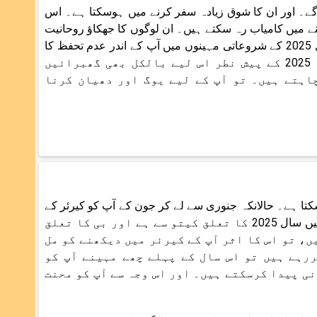
چڑھ کر کاموں کو کریں گے۔ اور ان کا شوق زیادہ سفر کرنے میں ہوسکتا ہے۔ اس
ے میں کامیاب رہ سکتے ہیں۔ ان لوگوں کا جھکاؤ روحانیت
کی طرف بڑھے گا۔ اور یہ سماجی کام کرتے ہوئے نظرآئیں گے۔ لیکن سال 2025 کے شروعاتی مہینوں میں آپ کے اندر عدم تحفظ کا
احساس جگ سکتا ہے۔ لیکن کچھ غلط نہیں ہوگا نام B والوں کا زائچہ 2025 کے پیش نطر اس لیے بالکل بھی گھبرائیں
اہتے ہیں۔ تو آپ کے لیے یوگ اور دھیان کرنا
سکتا ہے۔ حالانکہ جنوری سے لے کر جون کے آپ کو کیرئر کے
میدان میں من چاہے فائدے مل سکتے ہیں۔ جیسا کہ ہم آپ کو بتا چکے ہیں سال 2025 کا تعلق کیتو سے ہے اور بی کا تعلق
ں، تو اس کا اثر آپ کے کیرئر میں دیکھنے کو مل
رہے ہیں تو اس سال کے پہلے چھے مہینے آپ کو
ی پیدا کرسکتے ہیں۔ اور اس وجہ سے آپ کو محنت