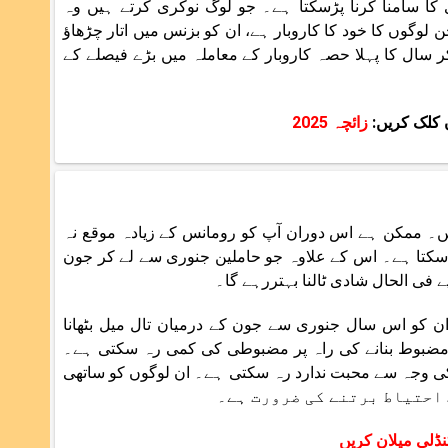
 قراری کا سامنا کرنا پڑسکتا ہے۔ جو لوگ نوکری کرتے ہیں وہ
 لوگوں کا خود کا کاروبار ہے، ان کو بزنس میں اتار چڑھاؤ
والوں کا زائچہ 2025 کے مطابق، کل ملاکر سال کا پہلا حصہ کاروبار کے معاملہ میں بڑے فیصلے کے
ں کلک کریں:
زائچہ 2025
ں۔ ممکن ہے اس دوران آپ کو رومانس کے زیادہ موقع نہ
سکتا ہے۔ اس کے علاوہ جو حاملین جنوری سے لے کر جون
ان کو اس سال جنوری سے جون کے درمیان تال میل بٹھانا
رٹنر کے ساتھ رشتے کو مضبوط بنانے کی راہ پر مضبوطی کی کمی رہ سکتی ہے۔
ی وجہ سے محبت ندارد رہ سکتی ہے۔ ان لوگوں کو ساتھی
ڈلی میلان کریں