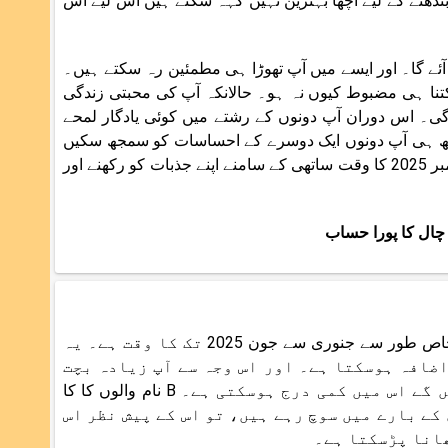
 رشتے میں بندھنے کے لیے اچھا بہترین نہیں کہہ سکتے ہیں اس لیے اس
 دیری لے کر آئے گا۔ اور ایسے میں آپ تھوڑا ہی مطمئین رہ سکتے ہیں۔
تنا ہی مضبوط کیوں نہ ہو۔ حالانکہ آپ کی محبتی زندگی
۔ اس دوران آپ دونوں کے رشتے میں کوئی یادگار لمحے
تھ ہی آپ دونوں ایک دوسرے کے احساسات کو سمجھ سکیں
گے۔ نام B والوں کا زائچہ 2025 کے مطابق، واضح رہے جون کے بعد سے نومبر 2025 کا وقت ساتھی کے سامنے اپنے جذبات کو رکھنے اور
چال کا پورا حساب
معاشی طور سے سال 2025 آپ کے لیے سازگار نہ رہنے کا معاملہ ہے۔ خاص طور سے جنوری سے جون 2025 تک کا وقت ہے۔ یہ
اضافہ ہوسکتا ہے۔ اور اس وجہ سے آپ زیادہ بچت
کرنے میں ناکام رہ سکتے ہیں۔ ساتھ ہی آپ کو جو منافع ملیں گے اس میں کمی درج ہوسکتی ہے۔ B نام والوں کا کا
کاری کے بارے میں سوچ رہے ہیں، تو اس کے پیش نظر اس
ھانا پڑسکتا ہے۔