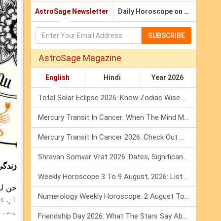
AstroSage Newsletter
Daily Horoscope on Email
SUBSCRIBE
AstroSage Magazine
English
Hindi
Year 2026
Total Solar Eclipse 2026: Know Zodiac Wise Prediction
Mercury Transit In Cancer: When The Mind Meets The Heart!
Mercury Transit In Cancer 2026: Check Out What It Brings For You
Shravan Somvar Vrat 2026: Dates, Significance & Rituals In August
زندگی
Weekly Horoscope 3 To 9 August, 2026: List Of Fasts & Festivals
Numerology Weekly Horoscope: 2 August To 8 August, 2026
آپ ک
ہے۔ 
Friendship Day 2026: What The Stars Say About Your Best Friend!