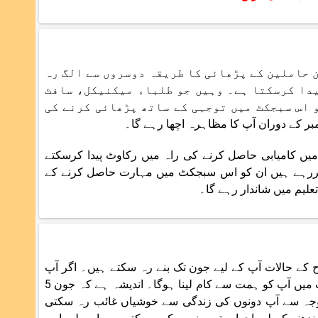
 حاملین کے پڑھائی کا طریقہ دوسروں سے الگ رہ
یدا کرسکتا ہے۔ وہیں جو طلباء میکنیکل، سافٹ
 اس سبجکٹ میں توجہی کے ساتھ پڑھائی کرنے کی
میں کامیابی حاصل کرنے کی راہ میں رکاوٹ پیدا کرسکتے
 کررہے ہیں ان کو اس سبجکٹ میں مہارت حاصل کرنے کے
یم میں شاندار رہے گا۔
س طرح کے حالات آپ کے لیے جون تک بنے رہ سکتے ہیں۔ اگر آپ
اپنے ساتھی یا محبوب کے ساتھ رشتے کو بنائے رکھنا چاہتے ہیں، تو اس مدت میں آپ کو ہمت سے کام لینا ہوگا۔ اندیشہ ہے کہ جون 5
جہ سے آپ دونوں کی زندگی سے خوشیاں غائب رہ سکتی