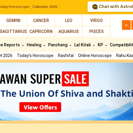
Chat with Astro
oday Horoscope
Calendar 2026
GEMINI
CANCER
LEO
VIRGO
த
SAGITTARIUS
CAPRICORN
AQUARIUS
PISCES
ee Reports
Healing
Panchang
Lal Kitab
KP
Compatibili
फल 2026
Today's Horoscope
Rashifal
Online Horoscope
Rahu Kaa
N