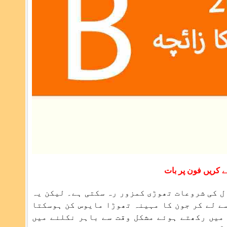
 کریں فون پر بات
ہوتا ہے ان کے لیے سال کی شروعات تھوڑی کمزور رہ سکتی ہے۔ لیکن یہ
سے لے کر جون کا مہینہ تھوڑا مایوس کن ہوسکتا
 میں رکھتے ہوئے مشکل وقت سے باہر نکلنے میں