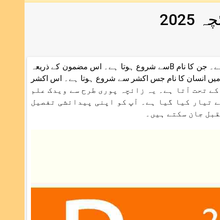
B والوں کا زائچہ 2025 ان لوگوں کے لیے تیار کیا گیا ہے۔ جن کا نام Bسے شروع ہوتا ہے۔ اس مضمون کے ذریعہ
 رہے گا۔ ہندو دھرم میں انسان کا نام جس اکشر سے شروع ہوتا ہے۔ اس اکشر
ہم مانا جاتا ہے۔ ویدک علم نجوم میں "B" برج ثور کے تحت آتا ہے۔ یہ زائچہ پوری طرح سے ویدک علم
ے تیار کیا گیا ہے۔ آپ کو اپنی پیدائشی تفصیل
قبل جان سکتے ہیں۔