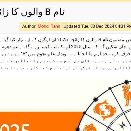
نام B والوں کا زائچہ 2025
Author:
Mohd. Tahir
|
Updated Tue, 03 Dec 2024 04:31 P
اص مضمون
نام
سے آپ جان سکیں گے کہ سال 2025 آپ کے لیے کیسا
یعنی حرف کو بے حد ا
 پر مبنی ہے۔ یہ خاص بی نام سے شروع ہونے والوں کے لی
انکاری ہو یا نہ لیکن آپ اپنے نام کے اکشر سے اپنا مست