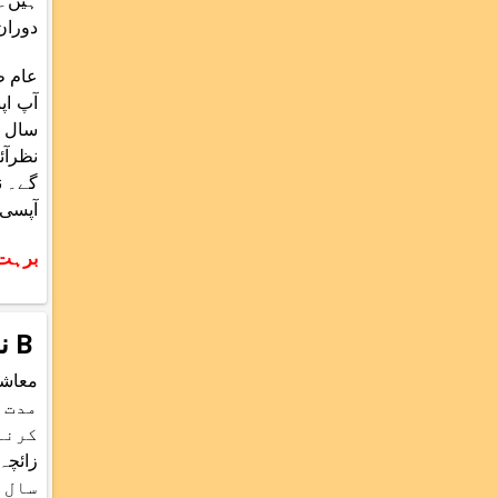
دوران
آپ اپ
سال ک
نظرآئ
آپسی 
برہت
B نام والوں کی معاشی زندگی
مدت 
سال 