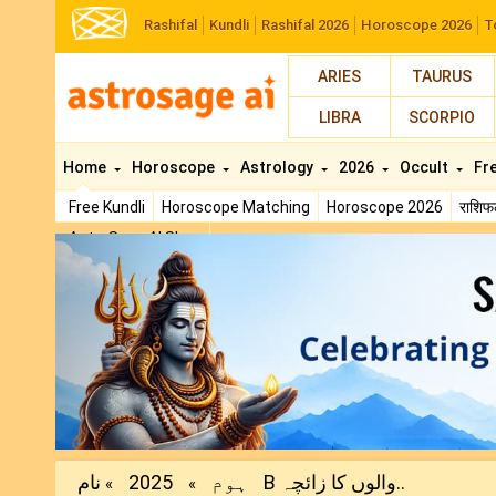
Rashifal
Kundli
Rashifal 2026
Horoscope 2026
T
ARIES
TAURUS
LIBRA
SCORPIO
Home
Horoscope
Astrology
2026
Occult
Fr
Free Kundli
Horoscope Matching
Horoscope 2026
राशि
AstroSage AI Shop
Previous
نام B والوں کا زائچہ..
ہوم
2025
»
»