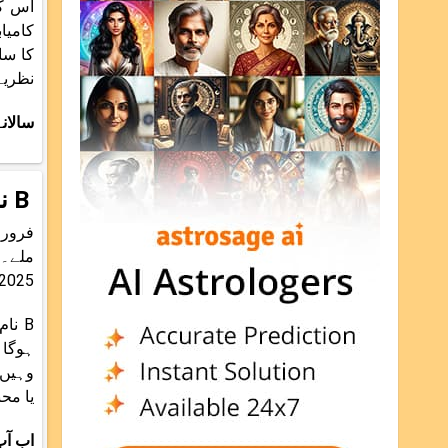
کامیا
نظریہ
سالان
B نام والوں کی صحت والی زندگی
فروری
ملے۔ 
2025 تک شادی کے رشتے میں بندھنے کے بارے میں سوچ رہے ہیں۔ ان کے لیے فی الحال شادی ٹالنا بہتررہ
B نا
وہیں 
یا محبوب سے بات
اب آپ