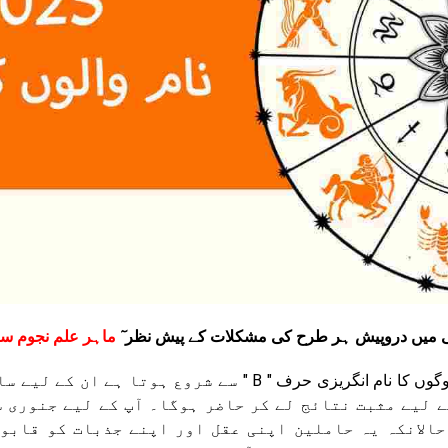
 میں دروپیش ہر طرح کی مشکلات کے پیش نظر ٓ
ماہر علم نجوم سے
جن لوگوں کا نام انگریزی حرف " B " سے شروع 
ے لیے مثبت نتائج لے کر حاضر ہوگا۔ آپ کے لیے جنوری 
حالانکہ یہ حاملین اپنی عقل اور اپنے جذبات کو قابو