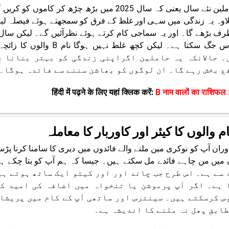
یہ حاملین نئے سال یعنی کہ سال 2025 میں بڑھ 
اوہ یہ زندگی میں سہی اور غلط کے فرق کو سمجھتے ہوئے فیصلہ لین
۔ حالانکہ یہ حاملین اگراپنی زندگی کو بہتر بنانا چ
ع بخش رہے گا۔ ان لوگوں کو بھاشن سننے سے فائدہ ہوگا۔
हिंदी में पढ़ने के लिए यहां क्लिक करें:
B नाम वालों का राशिफल
ران آپ کو نوکری مین ملنے والے فائدوں میں دیری کا سامنا کرنا پڑ
 سے ہے۔ اس طرح جب چاند اور اور کیتو ایک ساتھ ہوتے ہی
 ہے۔ اگر آپ پرموشن یا تنخواہ میں اضافہ کی امید کر
س کرسکتے ہیں۔ سینئرس اور ساتھی آپ کے کام میں پریشان
طابق پھل نہ ملنے کا اندیشہ ہے۔