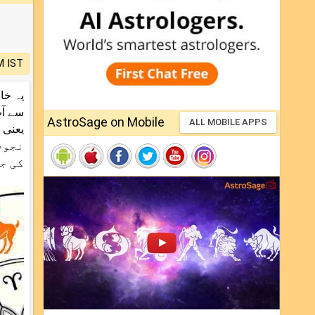
M IST
یہ خ
AstroSage on Mobile
ALL MOBILE APPS
نجوم
کی ج