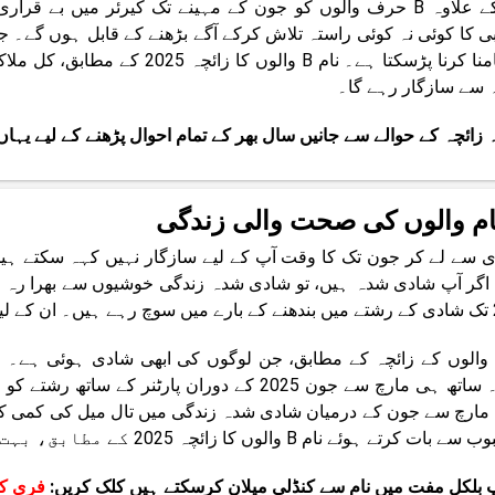
اس کے علاوہ B حرف والوں کو جون کے مہینے تک کیرئر میں بے
بی کا کوئی نہ کوئی راستہ تلاش کرکے آگے بڑھنے کے قابل ہوں گے۔ جن
کا سامنا کرنا پڑسکتا ہے۔ نام B 
 سے سازگار رہے گا۔
ہ زائچہ کے حوالے سے جانیں سال بھر کے تمام احوال پڑھنے کے لیے یہا
 سے لے کر جون تک کا وقت آپ کے لیے سازگار نہیں کہہ سکتے ہی
اگر آپ شادی شدہ ہیں، تو شادی شدہ زندگی خوشیوں سے بھرا رہ 
ے گا۔
م والوں کے زائچہ کے مطابق، جن لوگوں کی ابھی شادی ہوئی ہے۔ 
ہوگا۔ ساتھ ہی مارچ سے جون 2025 کے دوران پا
مارچ سے جون کے درمیان شادی شدہ زندگی میں تال میل کی کمی ک
 کرتے ہوئے نام B والوں کا زائچہ 2025 کے مطابق، بہت احتیاط برتنے کی ضرورت ہے۔
 بلکل مفت میں نام سے کنڈلی میلان کرسکتے ہیں کلک کریں:
فری کن