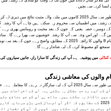
ہیں۔ کل ملاکر سال 2025 میں جون تک کے وقت کو شادی کے
 ایسا کرنے سے بچیں۔
عام طور سے سال 2025 کاموں میں ملنے والے مثبت نتائج میں
نے رشتے میں اطمینان سے محروم رہ سکتے ہیں چاہے آپ کا رشتہ ک
ے دوسرے حصہ یعنی کہ جون کے بعد محبت و رومانس بھری رہے گی
یں گے۔ اور اس وجہ سے آپ کا رشتہ خوشیوں سے بھرا رہے گا۔ سا
سمجھ کو مضبوط کرنے کے لیے شاندار رہے گا۔
 کنڈلی
میں پوشیدہ ہے آپ کی زندگی کا سارا راز، جانیں سیاروں کی 
آپ کے لیے بے حد مشکل رہ سکتی ہے۔ آپ کے اخراجات میں 
زائچہ 2025 کے مطابق، کہ اگر آپ اس سال کسی بڑی سرمایہ 
کو بہترین نہیں کہہ سکتے ہیں۔ کیوں کہ آپ کو نقصان اٹ