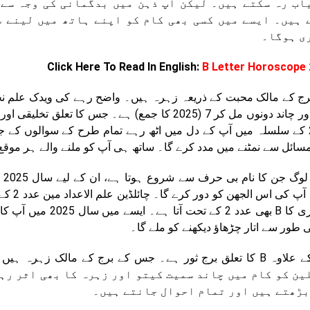
اب رہ سکتے ہیں۔ لیکن آپ ذہن میں بدگمانی کی وجہ سے 
 ہیں۔ ایسے میں کسی بھی کام کو اپنے ہاتھ میں لینے س
ی ہوگا۔
Click Here To Read In English:
B Letter Horoscope
ج کے مالک محبت کے ذریعہ زہرہ ہیں۔ واضح رہے کی ویدک علم نجوم
2025 کے سلسلہ میں آپ کے دل میں اٹھ رہے تمام طرح کے سوالوں کے
مسائل سے نمٹنے میں مدد کرے گا۔ ساتھ ہی آپ کو ملنے والے ہر موقع 
انگریزی کا B بھی ع
ی طور سے اتار چڑھاؤ دیکھنے کو ملے گا۔
ین کو کام میں چاند سمیت کیتو اور زہرہ کا بھی اثر رہے
بڑھتے ہیں اور تمام احوال جانتے ہیں۔