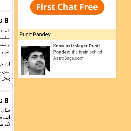
B نام والوں کی پڑھائی کا معاملہ
اس د
Punit Pandey
سکتا
ویئر
Know astrologer Punit
ضرورت ہوگی۔ B والوں کا زائچہ 25
Pandey:
the brain behind
AstroSage.com
ان حا
ہیں۔ 
پیش ن
B نام والوں کی محبتی زندگی
تک مح