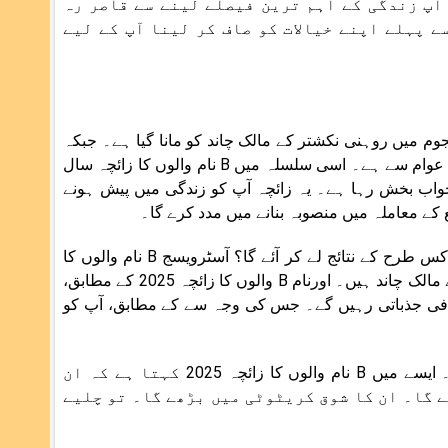
آپ زندگی کے اہم ترین فیصلے لینے سے قاصر رہ
ے پہلے اپنے خیالات کو صاف کر لینا آپ کے لیے
 میں روہنی نکشتر کے مالک چاند کو مانا گیا ہے۔ جبکہ
زہر اور چاند دونوں مل کر 7 (2025 کا جمع) ہے۔ جس کا تعلق تخلیقی اور عوام سے ہے۔ اسی سلسلہ میں B نام والوں کا زائچہ سال
 جواب بخش رہا ہے۔ یہ زائچہ آپ کو زندگی میں پیش ہونے
کے معاملہ میں منصوبہ بنانے میں مدد کرے گا۔
ایسے لوگ جن کا نام بی حرف سے شروع ہوتا ہے، ان کے لیے سال 2025 کس طرح کے نتائج لے کر آئے گا؟ آسٹرویسج B نام والوں کا
زائچہ آپ کی اس الجھن کو دور کرے گا۔ چائلڈین علم الاعداد مین عدد 2 کے مالک چاند ہیں۔ اورنام B والوں کا زائچہ 2025 کے مطابق،
دد 2 کے تحت آتا ہے۔ ایسے میں سال 2025 میں آپ کافی جذباتی رہیں گے۔ جس کی وجہ سے کے مطابق، آپ کو
اس کے علاوہ B کا تعلق برج ثور ہے۔ جس کے برج کے مالک زہرہ ہیں۔ ایسے میں B نام والوں کا زائچہ 2025 کہتا ہے کہ ان
 گا۔ ان کا شوق کریٹوٹی میں بڑھے گا۔ تو چلیے