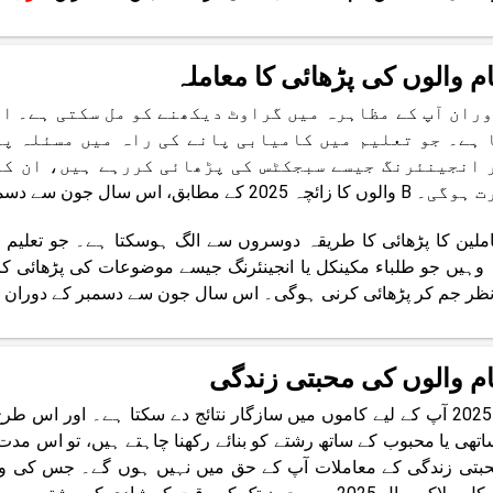
وران آپ کے مظاہرہ میں گراوٹ دیکھنے کو مل سکتی ہے۔ ان
 ہے۔ جو تعلیم میں کامیابی پانے کی راہ میں مسئلہ پ
 انجینئرنگ جیسے سبجکٹس کی پڑھائی کررہے ہیں، ان کو
20 کے مطابق، اس سال جون سے دسمبر کے دوران آپ کا مظاہرہ اچھا رہے گا۔
ملین کا پڑھائی کا طریقہ دوسروں سے الگ ہوسکتا ہے۔ جو تعلیم 
وہیں جو طلباء مکینکل یا انجینئرنگ جیسے موضوعات کی پڑھائی
ظر جم کر پڑھائی کرنی ہوگی۔ اس سال جون سے دسمبر کے دوران تعل
سال 2025 آپ کے لیے کاموں میں سازگار نتائج دے سکتا ہے۔ اور ا
بتی زندگی کے معاملات آپ کے حق میں نہیں ہوں گے۔ جس کی و