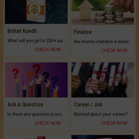
Brihat Kundli
Finance
What will you get in 250+ pages Colored Brihat Kundli.
Are money matters a reason for the dark-circles under your eyes?
CHECK NOW
CHECK NOW
Ask A Question
Career / Job
Is there any question or problem lingering.
Worried about your career? don't know what is.
CHECK NOW
CHECK NOW