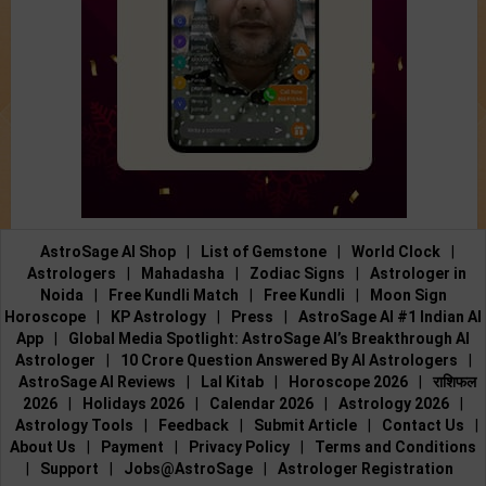
AstroSage AI Shop
|
List of Gemstone
|
World Clock
|
Astrologers
|
Mahadasha
|
Zodiac Signs
|
Astrologer in
Noida
|
Free Kundli Match
|
Free Kundli
|
Moon Sign
Horoscope
|
KP Astrology
|
Press
|
AstroSage AI #1 Indian AI
App
|
Global Media Spotlight: AstroSage AI’s Breakthrough AI
Astrologer
|
10 Crore Question Answered By AI Astrologers
|
AstroSage AI Reviews
|
Lal Kitab
|
Horoscope 2026
|
राशिफल
2026
|
Holidays 2026
|
Calendar 2026
|
Astrology 2026
|
Astrology Tools
|
Feedback
|
Submit Article
|
Contact Us
|
About Us
|
Payment
|
Privacy Policy
|
Terms and Conditions
|
Support
|
Jobs@AstroSage
|
Astrologer Registration