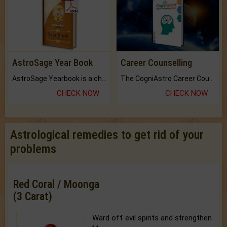
AstroSage Year Book
Career Counselling
AstroSage Yearbook is a channel to fulfill your dreams and destiny.
The CogniAstro Career Counselling Report is the most comprehensive report available on this topic.
CHECK NOW
CHECK NOW
Astrological remedies to get rid of your
problems
Red Coral / Moonga
(3 Carat)
Ward off evil spirits and strengthen