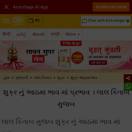

AstroSage AI App
DOWNLOAD NOW
₹
0
Chat with Astrologer
chat_bubble_outline
हिन्दी
தமிழ்
తెలుగు
मराठी
More
»
»
»
»
હોમ
ગુજરાતી
લાલ કિતાબ
શુક્ર
શુક્ર આઠમા ભાવ ..
શુક્ર નું આઠમા ભાવ માં પ્રભાવ । લાલ કિતાબ
મુજબ
લાલ કિતાબ મુજબ શુક્ર નું આઠમા ભાવ માં