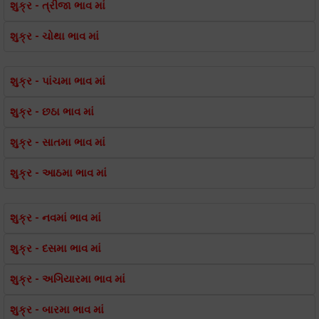
શુક્ર - ત્રીજા ભાવ માં
શુક્ર - ચોથા ભાવ માં
શુક્ર - પાંચમા ભાવ માં
શુક્ર - છઠા ભાવ માં
શુક્ર - સાતમા ભાવ માં
શુક્ર - આઠમા ભાવ માં
શુક્ર - નવમાં ભાવ માં
શુક્ર - દસમા ભાવ માં
શુક્ર - અગિયારમા ભાવ માં
શુક્ર - બારમા ભાવ માં