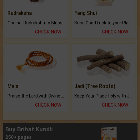
Rudraksha
Feng Shui
Original Rudraksha to Bless Your Way.
Bring Good Luck to your Place with Feng Shui.
CHECK NOW
CHECK NOW
Mala
Jadi (Tree Roots)
Praise the Lord with Divine Energies of Mala.
Keep Your Place Holy with Jadi.
CHECK NOW
CHECK NOW
Buy Brihat Kundli
250+ pages