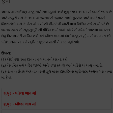
ફળ
આ ઘર માં કોઈપણ ગ્રહ સારો નથી હોતો અને શુક્ર પણ આ ઘર માં બગડી જાય છે
અને ઝહેરી બને છે. આવા માં જાતક નો જીવન સાથી ગુસ્સેલ અને વધારે પડતો
ખિજાયેલો બને છે. તેના મોઢા માં થી નીકળેલી ખોટી વાતો નિશ્ચિત રૂપે સાચી પડે છે.
જાતક સ્વયં ની સહાનુભૂતિ થી પીડિત થયી જશે. કોઈ ની ગેરેન્ટી અથવા જમાનત
લેવું વિનાશકારી સાબિત થશે. જો બીજા ભાવ માં કોઈ ગ્રહ ના હોય તો ૨૫ વરસ થી
પહેલા લગ્ન ના કરો નહીંતર જીવન સાથી ને કાષ્ટ પહોંચશે.
ઉપાય:
(1) કોઈ પણ વસ્તુ દાન ના રૂપ માં સ્વીકાર ના કરો.
(2) નિયમિત રૂપે મંદિર જાઓ અને પૂજા સ્થળો અને મંદિરો માં માથું નમાવો.
(3) તાંબા ના સિક્કા અથવા વાદળી ફૂલ સતત દાસ દિવસ સુધી ગટર અથવા ગંદા નાળા
માં ફેંકો.
શુક્ર - પહેલા ભાવ માં
શુક્ર - બીજા ભાવ માં