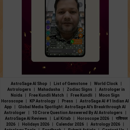
AstroSage AI Shop
|
List of Gemstone
|
World Clock
|
Astrologers
|
Mahadasha
|
Zodiac Signs
|
Astrologer in
Noida
|
Free Kundli Match
|
Free Kundli
|
Moon Sign
Horoscope
|
KP Astrology
|
Press
|
AstroSage AI #1 Indian AI
App
|
Global Media Spotlight: AstroSage AI’s Breakthrough AI
Astrologer
|
10 Crore Question Answered By AI Astrologers
|
AstroSage AI Reviews
|
Lal Kitab
|
Horoscope 2026
|
राशिफल
2026
|
Holidays 2026
|
Calendar 2026
|
Astrology 2026
|