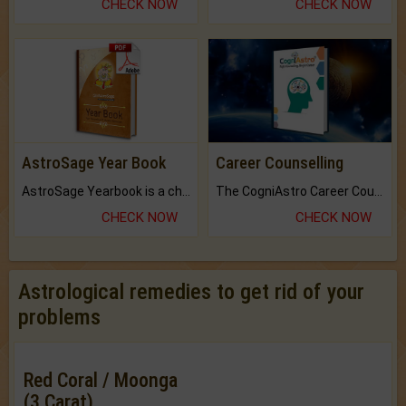
CHECK NOW
CHECK NOW
AstroSage Year Book
Career Counselling
AstroSage Yearbook is a channel to fulfill your dreams and destiny.
The CogniAstro Career Counselling Report is the most comprehensive report available on this topic.
CHECK NOW
CHECK NOW
Astrological remedies to get rid of your
problems
Red Coral / Moonga
(3 Carat)