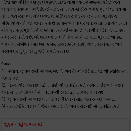
ચોથા ભાવ માં સ્થિત શુક્ર બે જીવન સાથી ની શક્યતા ને મજબૂત કરે છે અને
જાતક ને ધનવાન બનાવે છે. જો ગુરુ દસમા ભાવ માં હોય અને શુક્ર ચોથા ભાવ માં
હોય અને જાતક ધાર્મિક બનવા ની કોશિશ કરે તો દરેક જગ્યા થી પ્રતિકૂળ
પરિણામો મળશે. જો જાતકે કુવા ઉપર ધાબુ અથવા ઘર બનાવ્યું હોય તો ચોથા ભાવ
નો શુક્ર પુત્ર પ્રાપ્તિ ની શક્યતા ને નબળી બનાવે છે. બુધ થી સંબંધિત વેપાર પણ
નુકસાનદેય હોય છે. જો જાતક દારૂ પીશે તો શનિ વિનાશકારી પ્રભાવ આપશે.
મંગળ થી સંબંધિત વેપાર જાતક માટે ફાયદાકારક રહેશે. ચોથા ઘર નું શુક્ર અને
પ્રથમ ઘર નું ગુરુ સાસુ જોડે ઝગડો કરાવે છે.
ઉપાય:
(1) પોતાના જીવન સાથી નો નામ બદલો અને તેમની જોડે ફરી થી ઔપચારિક રૂપે
વિવાહ કરો.
(2) ચોખા, ચાંદી અને દૂધ વહેતા પાણી માં પ્રવાહિત કરો અથવા ખીર અથવા દૂધ
માતા સમાન મહિલાઓ ને ખવડાવા થી સાસ વહુ ના ઝગડા શાંત થશે.
(3) જીવન સાથી ના આરોગ્ય માટે ઘર ની છત ને સાફ અને સ્વચ્છ બનાવો.
(4)ગુરુ સંબંધિત વસ્તુઓ જેમકે ચણા, દાળો અને કેસર નદી માં પ્રવાહિત કરો.
શુક્ર - પહેલા ભાવ માં