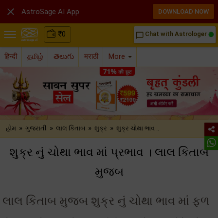

AstroSage AI App
DOWNLOAD NOW
₹
0
Chat with Astrologer
chat_bubble_outline
हिन्दी
தமிழ்
తెలుగు
मराठी
More
»
»
»
»
હોમ
ગુજરાતી
લાલ કિતાબ
શુક્ર
શુક્ર ચોથા ભાવ ..
શુક્ર નું ચોથા ભાવ માં પ્રભાવ । લાલ કિતાબ
મુજબ
લાલ કિતાબ મુજબ શુક્ર નું ચોથા ભાવ માં ફળ