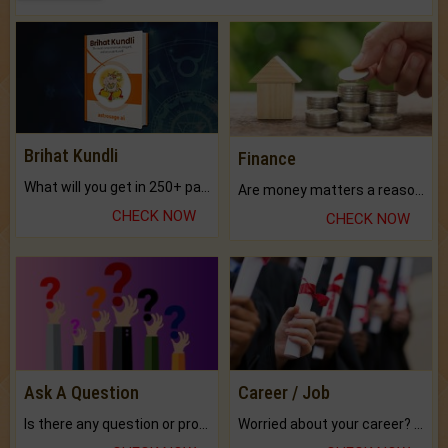
Brihat Kundli
Finance
What will you get in 250+ pages Colored Brihat Kundli.
Are money matters a reason for the dark-circles under your eyes?
CHECK NOW
CHECK NOW
Ask A Question
Career / Job
Is there any question or problem lingering.
Worried about your career? don't know what is.