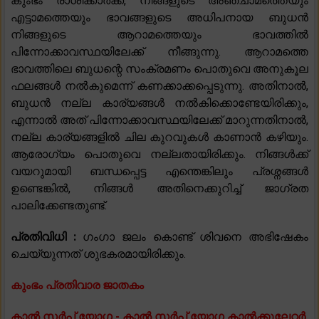
കുംഭം രാശിക്കാർക്ക്, നിങ്ങളുടെ അഞ്ചാമത്തെയും
എട്ടാമത്തെയും ഭാവങ്ങളുടെ അധിപനായ ബുധൻ
നിങ്ങളുടെ ആറാമത്തെയും ഭാവത്തിൽ
പിന്നോക്കാവസ്ഥയിലേക്ക് നീങ്ങുന്നു. ആറാമത്തെ
ഭാവത്തിലെ ബുധന്റെ സംക്രമണം പൊതുവെ അനുകൂല
ഫലങ്ങൾ നൽകുമെന്ന് കണക്കാക്കപ്പെടുന്നു. അതിനാൽ,
ബുധൻ നല്ല കാര്യങ്ങൾ നൽകിക്കൊണ്ടേയിരിക്കും,
എന്നാൽ അത് പിന്നോക്കാവസ്ഥയിലേക്ക് മാറുന്നതിനാൽ,
നല്ല കാര്യങ്ങളിൽ ചില കുറവുകൾ കാണാൻ കഴിയും.
ആരോഗ്യം പൊതുവെ നല്ലതായിരിക്കും. നിങ്ങൾക്ക്
വയറുമായി ബന്ധപ്പെട്ട എന്തെങ്കിലും പ്രശ്നങ്ങൾ
ഉണ്ടെങ്കിൽ, നിങ്ങൾ അതിനെക്കുറിച്ച് ജാഗ്രത
പാലിക്കേണ്ടതുണ്ട്.
പ്രതിവിധി :
ഗംഗാ ജലം കൊണ്ട് ശിവനെ അഭിഷേകം
ചെയ്യുന്നത് ശുഭകരമായിരിക്കും.
കുംഭം പ്രതിവാര ജാതകം
കാൽ സർപ്പ് യോഗ - കാൽ സർപ്പ് യോഗ കാൽക്കുലേറ്റർ