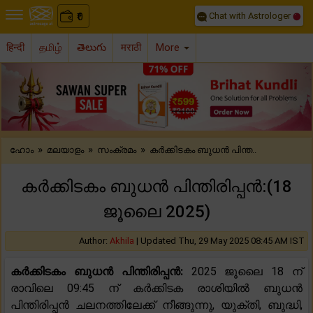
Chat with Astrologer
0
₹
हिन्दी
தமிழ்
తెలుగు
मराठी
More
Previous
Nex
»
»
»
ഹോം
മലയാളം
സംക്രമം
കർക്കിടകം ബുധൻ പിന്ത..
കർക്കിടകം ബുധൻ പിന്തിരിപ്പൻ:(18
ജൂലൈ 2025)
Author:
Akhila
|
Updated Thu, 29 May 2025 08:45 AM IST
കർക്കിടകം ബുധൻ പിന്തിരിപ്പൻ:
2025 ജൂലൈ 18 ന്
രാവിലെ 09:45 ന് കർക്കിടക രാശിയിൽ ബുധൻ
പിന്തിരിപ്പൻ ചലനത്തിലേക്ക് നീങ്ങുന്നു, യുക്തി, ബുദ്ധി,