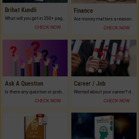
Brihat Kundli
Finance
What will you get in 250+ pages Colored Brihat Kundli.
Are money matters a reason for the dark-circles under your eyes?
CHECK NOW
CHECK NOW
Ask A Question
Career / Job
Is there any question or problem lingering.
Worried about your career? don't know what is.
CHECK NOW
CHECK NOW