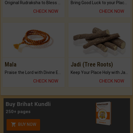
Original Rudraksha to Bless Your Way.
Bring Good Luck to your Place with Feng Shui.
CHECK NOW
CHECK NOW
Mala
Jadi (Tree Roots)
Praise the Lord with Divine Energies of Mala.
Keep Your Place Holy with Jadi.
CHECK NOW
CHECK NOW
Buy Brihat Kundli
250+ pages
BUY NOW