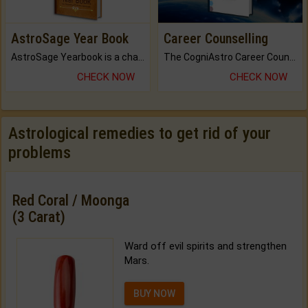
AstroSage Year Book
Career Counselling
AstroSage Yearbook is a channel to fulfill your dreams and destiny.
The CogniAstro Career Counselling Report is the most comprehensive report available on this topic.
CHECK NOW
CHECK NOW
Astrological remedies to get rid of your
problems
Red Coral / Moonga
(3 Carat)
Ward off evil spirits and strengthen
Mars.
BUY NOW