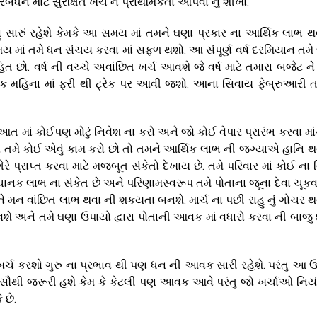
બંધન માટે સુરક્ષિત ખર્ચ ને પ્રાથમિકતા આપવા નું શીખો.
ઘણું સારું રહેશે કેમકે આ સમય માં તમને ઘણા પ્રકાર ના આર્થિક લાભ થ
 માં તમે ધન સંચય કરવા માં સફળ થશો. આ સંપૂર્ણ વર્ષ દરમિયાન તમે
સાહિત છો. વર્ષ ની વચ્ચે અવાંછિત ખર્ચ આવશે જે વર્ષ માટે તમારા બજેટ ન
મુક મહિના માં ફરી થી ટ્રેક પર આવી જશો. આના સિવાય ફેબ્રુઆરી ત
રૂઆત માં કોઈપણ મોટું નિવેશ ના કરો અને જો કોઈ વેપાર પ્રારંભ કરવા મા
મયે તમે કોઈ એવું કામ કરો છો તો તમને આર્થિક લાભ ની જગ્યાએ હાનિ થ
ગેરે પ્રાપ્ત કરવા માટે મજબૂત સંકેતો દેખાય છે. તમે પરિવાર માં કોઈ ના
ચાનક લાભ ના સંકેત છે અને પરિણામસ્વરૂપ તમે પોતાના જૂના દેવા ચૂકવવ
ને મન વાંછિત લાભ થવા ની શકયતા બનશે. માર્ચ ના પછી રાહુ નું ગોચર થ
ે અને તમે ઘણા ઉપાયો દ્વારા પોતાની આવક માં વધારો કરવા ની બાજુ 
 ખર્ચ કરશો ગુરુ ના પ્રભાવ થી પણ ધન ની આવક સારી રહેશે. પરંતુ આ ઉ
ે સૌથી જરૂરી હશે કેમ કે કેટલી પણ આવક આવે પરંતુ જો ખર્ચાઓ નિયં
 છે.