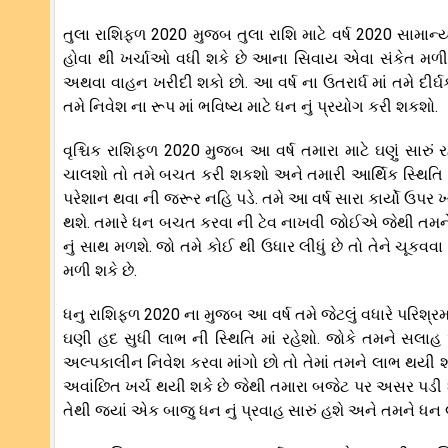
તુલા રાશિફળ 2020 મુજબ તુલા રાશિ માટે વર્ષ 2020 સામાન્ય 
હોવા થી ખર્ચાઓ વધી શકે છે આના સિવાય એવા સંકેત મળી રહ્ય
અથવા વાહન ખરીદી શકો છો. આ વર્ષ ના ઉતરાર્ધ માં તમે દીર્
તમે નિવેશ ના રૂપ માં ભવિષ્ય માટે ધન નું પ્રયોગ કરી શકશો.
વૃશ્ચિક રાશિફળ 2020 મુજબ આ વર્ષ તમારા માટે ઘણું સારુ
ચાલશો તો તમે બચત કરી શકશો અને તમારી આર્થિક સ્થિત
પરેશાન થવા ની જરૂર નહિ પડે. તમે આ વર્ષ સારા કાર્યો ઉ
થશે. તમારે ધન બચત કરવા ની ટેવ નાખવી જોઈએ જેથી તમને આ વ
નું સાથ મળશે. જો તમે કોઈ થી ઉધાર લીધું છે તો તેને ચૂકવવ
મળી શકે છે.
ધનુ રાશિફળ 2020 ના મુજબ આ વર્ષ તમે જેટલું વધારે પરિશ્ર
ઘણી હદ સુધી લાભ ની સ્થિતિ માં રહેશો. જોકે તમને સલાહ
અલ્પકાલીન નિવેશ કરવા માંગો છો તો તેમાં તમને લાભ થયી શકે
અવાંછિત ખર્ચ થયી શકે છે જેથી તમારા બજેટ પર અસર પડી શકે 
તેથી જ્યાં એક બાજુ ધન નું પ્રવાહ સારું હશે અને તમને ધન