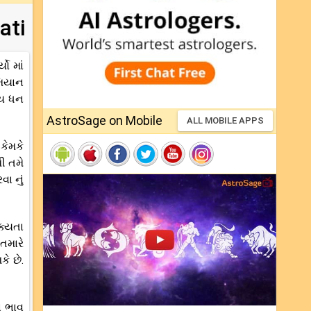
ati
ો માં
મિયાન
મય ધન
AstroSage on Mobile
ALL MOBILE APPS
કેમકે
ી તમે
ા નું
ક્યતા
તમારે
ે છે.
ા ભાવ