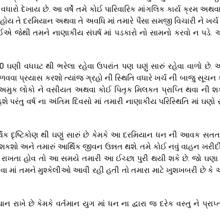
ં વધારો દેખાય છે. આ વર્ષે તમે કોઈ પારિવારિક માંગલિક કાર્ય ક્રમ અથવ
હોય તે દરમિયાન અથવા તે અવધિ માં તમારે પૈસા સમજી વિચારી ને ખર્ચ
ેથી તમને નાણાકીય સંઘર્ષ માં પડકારો નો સામનો કરવો ન પડે. આ
0 ઘણી વધઘટ થી ભરેલા રહેવા ઉપરાંત પણ ઘણું સારું રહેવા વાળો છે. આ
વવા પ્રયાસ કરશો ત્યાંજ ગ્રહો ની સ્થિતિ વધારે ખર્ચ ની બાજુ સૂચન કર
અમુક લોકો ને વસીયત અથવા કોઈ પિતૃક મિલકત પ્રાપ્તિ થવા ની શ
ે પરંતુ વર્ષ ના અંતિમ દિવસો માં તમારી નાણાકીય પરિસ્થિતિ માં ઘણો સ
્થિક દૃષ્ટિકોણ થી ઘણું સારું છે કેમકે આ દરમિયાન ધન ની આવક સતત
શકશો અને તમારું આર્થિક જીવન ઉન્નત થશે. તમે કોઈ નવું વાહન ખરીદ
 રાખતા હોવ તો આ સમયે તમારી આ ઈચ્છા પુરી થયી શકે છે. જો ઘણા 
રવા માં તમને મુશ્કેલીઓ આવી રહી હતી તો તમારા માટે ખુશખબરી છે કે આ 
ન રાખે છે કેમકે વર્તમાન યુગ માં ધન ના દ્વારા જ દરેક વસ્તુ ને પ્રાપ