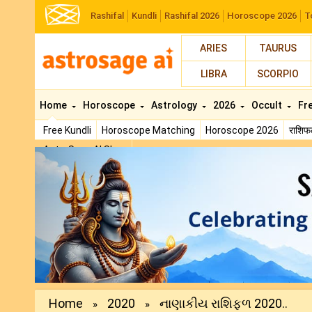
Rashifal
Kundli
Rashifal 2026
Horoscope 2026
T
ARIES
TAURUS
LIBRA
SCORPIO
Home
Horoscope
Astrology
2026
Occult
Fr
Free Kundli
Horoscope Matching
Horoscope 2026
राशि
AstroSage AI Shop
Previous
Home
2020
નાણાકીય રાશિફળ 2020..
»
»