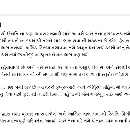
ન
 થી ઉન્નતિ ના ઘણા અવસર તમારી સામે આવશે અને તેના ફળસ્વરૂપ તમે 
શી સંપર્કો ના સ્પર્શ થી તમને સારા લાભ થવા ની શક્યતા છે. જેમાં ફેબ્
ાભ કરાવશે. ધાર્મિક ક્રિયા કલાપ માં તમે અમુક ધન ખર્ચ કરશો પરંતુ તે
ો થશે ત્યાં જ બીજી બાજુ તમને ધન લાભ પણ થશે.
 રહેવાવાળી છે અને તમે સમય પર પોતાના અમુક મિત્રો અને સંબંધ
 તેમને મનમાફક નોકરી મળવા થી પણ સારા ધન લાભ ના સ્ત્રોત જોડાશે.
 પણ બની શકે છે. આ વચ્ચે ફેબ્રુઆરી અને એપ્રિલ મહિના માં વધારે
પરંતુ તેના પછી ફરી થી તમારી સ્થિતિ પહેલા ની જેમ મજબૂત થઈ જશે અન
ો દ્વારા ઘણા પ્રકાર ના સહયોગ અને આર્થિક લાભ થવા ની સ્થિતિ ઊભી
ંત મહત્વપૂર્ણ પરિવર્તન આવશે અને તેના વડે તમે પોતાના કામ બનાવી