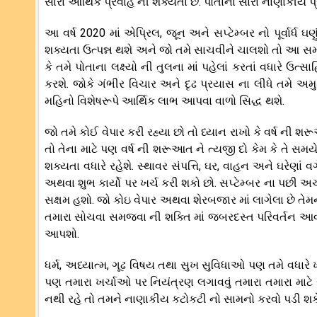
સારા આર્થિક પ્રવાહ ની શક્યતા છે. પોતાના સારા નાણાકીય પ્ર
આ વર્ષ 2020 માં એપ્રિલ, જૂન અને સપ્ટેમ્બર નો પૂર્વાર્ધ 
શક્યતા ઉત્પન્ન થશે અને જો તમે સાચવીને ચાલશો તો આ સમય
કે તમે પોતાના લક્ષ્યો ની તુલના માં પહેલાં કરતાં વધારે ઉત્
કરશે. જોકે ગંભીર વિચાર અને દૃઢ પ્રયાસ ના લીધે તમે અ
મહિનો વિશેષરૂપે આર્થિક લાભ આપવા વાળો સિદ્ધ થશે.
જો તમે કોઈ વેપાર કરી રહ્યા છો તો ધ્યાન રાખો કે વર્ષ ની શ
તો તેના માટે પણ વર્ષ ની શરૂઆત ને ત્યજી દો કેમ કે તે સ
શક્યતા વધારે રહેશે. સ્થાવર સંપત્તિ, ઘર, વાહન અને ઘરેણાં વ
અથવા શુભ કાર્યો પર ખર્ચ કરી શકો છો. સપ્ટેમ્બર ના પછી અ
સક્ષમ હશો. જો કોઇ વેપાર અથવા શેરબજાર માં લાગેલા છે તેમ
તમારા સોચવા સમજવા ની શક્તિ માં જબરદસ્ત પરિવર્તન આવશ
આપશો.
ધર્મ, અધ્યાત્મ, ગૂઢ વિષય તથા સુખ સુવિધાઓ પણ તમે વધારે
પણ તમારા ખર્ચાઓ પર નિયંત્રણ લગાવવું તમારા તમારા માટ
નથી રહે તો તમને નાણાકીય કટોકટી નો સામનો કરવો પડી શકે