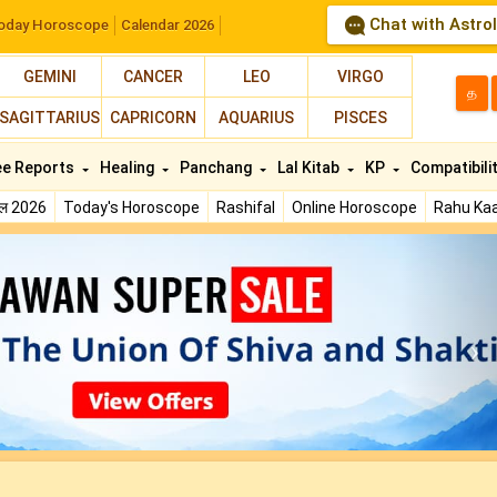
Chat with Astro
oday Horoscope
Calendar 2026
GEMINI
CANCER
LEO
VIRGO
த
SAGITTARIUS
CAPRICORN
AQUARIUS
PISCES
ee Reports
Healing
Panchang
Lal Kitab
KP
Compatibili
फल 2026
Today's Horoscope
Rashifal
Online Horoscope
Rahu Kaa
N