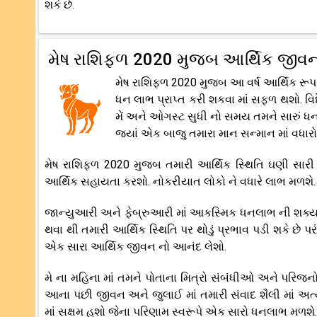
શકે છે.
મેષ રાશિફળ 2020 મુજબ આર્થિક જીવ
મેષ રાશિફળ 2020 મુજબ આ વર્ષ આર્થિક રૂપ
ધન લાભ પ્રાપ્ત કરી શકવા માં સફળ થશો. વિદે
મેં અને ઓગસ્ટ સુધી નો સમય તમને સારું ધનલ
જ્યાં એક બાજુ તમારા માન સન્માન માં વધાર
મેષ રાશિફળ 2020 મુજબ તમારી આર્થિક સ્થિતિ ઘણી સારી
આર્થિક સહાયતા કરશો. નોકરીયાત લોકો ને વધારે લાભ મળશે.
જાન્યુઆરી અને ફેબ્રુઆરી માં આકસ્મિક ધનલાભ ની શક્યતા
થવા થી તમારી આર્થિક સ્થિતિ પર થોડું પ્રભાવ પડી શકે છે 
એક સારા આર્થિક જીવન નો આનંદ લેશો.
મે ના મહિના માં તમને પોતાના મિત્રો સંબંધીઓ અને પરિજન
આના પછી જીવન અને જુલાઈ માં તમારી સંવાદ શૈલી માં અત્ય
માં સક્ષમ હશો જેના પરિણામ સ્વરૂપે એક સારો ધનલાભ મળશે.