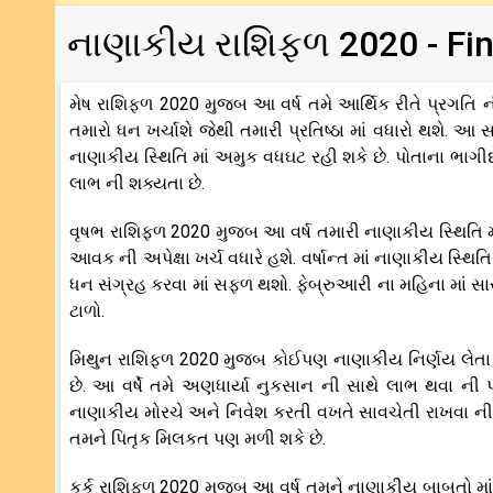
નાણાકીય રાશિફળ 2020 - Fin
મેષ રાશિફળ 2020 મુજબ આ વર્ષ તમે આર્થિક રીતે પ્રગતિ 
તમારો ધન ખર્ચાશે જેથી તમારી પ્રતિષ્ઠા માં વધારો થશે.
નાણાકીય સ્થિતિ માં અમુક વધઘટ રહી શકે છે. પોતાના ભાગી
લાભ ની શક્યતા છે.
વૃષભ રાશિફળ 2020 મુજબ આ વર્ષ તમારી નાણાકીય સ્થિતિ મા
આવક ની અપેક્ષા ખર્ચ વધારે હશે. વર્ષાન્ત માં નાણાકીય સ્થ
ધન સંગ્રહ કરવા માં સફળ થશો. ફેબ્રુઆરી ના મહિના માં સારા 
ટાળો.
મિથુન રાશિફળ 2020 મુજબ કોઈપણ નાણાકીય નિર્ણય લેતા પહ
છે. આ વર્ષે તમે અણધાર્યા નુકસાન ની સાથે લાભ થવા ની 
નાણાકીય મોરચે અને નિવેશ કરતી વખતે સાવચેતી રાખવા ની જ
તમને પિતૃક મિલકત પણ મળી શકે છે.
કર્ક રાશિફળ 2020 મુજબ આ વર્ષ તમને નાણાકીય બાબતો માં મ