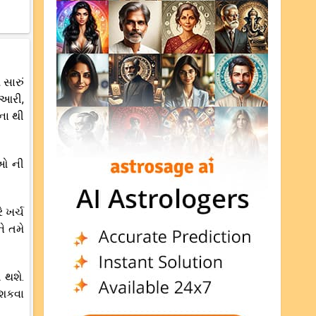
સારું
રુઆરી,
ના થી
ીઓ ની
 ખર્ચ
ે તમે
 થશે.
 શકવા