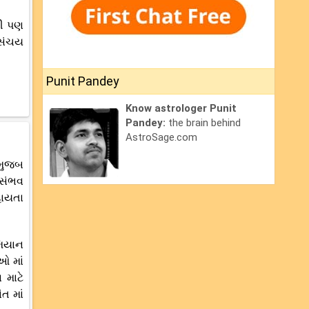
થી પણ
 સંચય
Punit Pandey
Know astrologer Punit
Pandey:
the brain behind
AstroSage.com
 મુજબ
 સંભવ
હાયતા
મિયાન
ઓ માં
 માટે
ત માં