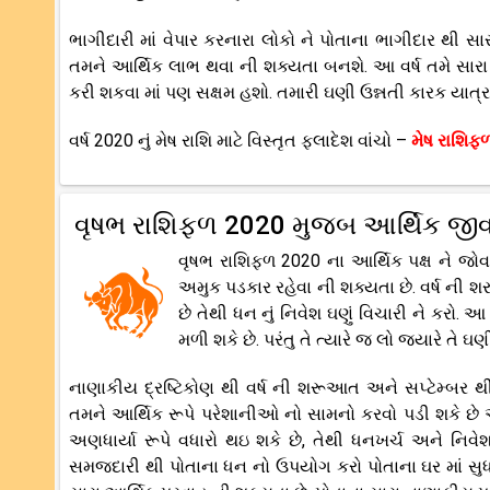
ભાગીદારી માં વેપાર કરનારા લોકો ને પોતાના ભાગીદાર થી
તમને આર્થિક લાભ થવા ની શક્યતા બનશે. આ વર્ષ તમે સારા
કરી શકવા માં પણ સક્ષમ હશો. તમારી ઘણી ઉન્નતી કારક યાત્રા
વર્ષ 2020 નું મેષ રાશિ માટે વિસ્તૃત ફલાદેશ વાંચો –
મેષ રાશિફ
વૃષભ રાશિફળ 2020 મુજબ આર્થિક જી
વૃષભ રાશિફળ 2020 ના આર્થિક પક્ષ ને જ
અમુક પડકાર રહેવા ની શક્યતા છે. વર્ષ ન
છે તેથી ધન નું નિવેશ ઘણું વિચારી ને કરો.
મળી શકે છે. પરંતુ તે ત્યારે જ લો જ્યારે તે 
નાણાકીય દ્રષ્ટિકોણ થી વર્ષ ની શરૂઆત અને સપ્ટેમ્બર થ
તમને આર્થિક રૂપે પરેશાનીઓ નો સામનો કરવો પડી શકે છે
અણધાર્યા રૂપે વધારો થઇ શકે છે, તેથી ધનખર્ચ અને નિવેશ
સમજદારી થી પોતાના ધન નો ઉપયોગ કરો પોતાના ઘર માં સુધાર, 