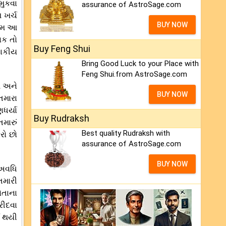
મુકવા
assurance of AstroSage.com
 ખર્ચ
BUY NOW
ખીમ આ
વક તો
Buy Feng Shui
ણાકીય
Bring Good Luck to your Place with
Feng Shui.from AstroSage.com
ેશ અને
BUY NOW
તમારા
ધર્યા
Buy Rudraksh
મારું
Best quality Rudraksh with
રો છો
assurance of AstroSage.com
BUY NOW
 અવધિ
તમારી
ોતાના
રીદવા
ચ થયી