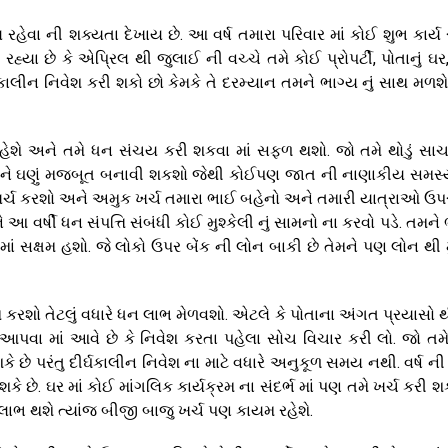
રહેવા ની શક્યતા દેખાય છે. આ વર્ષ તમારા પરિવાર માં કોઈ શુભ કાર્ય સ
ા છે કે એપ્રિલ થી જુલાઈ ની વચ્ચે તમે કોઈ પ્રોપર્ટી, પોતાનું ઘર,
ઘકાલીન નિવેશ કરી શકો છો કેમકે તે દરમ્યાન તમને ભાગ્ય નું સાથ મળશ
ં રહેશે અને તમે ધન સંચય કરી શકવા માં સફળ થશો. જો તમે થોડું સાચ
િ ને ઘણું મજબૂત બનાવી શકશો જેથી કોઈપણ જાત ની નાણાકીય સમસ્
પર ખર્ચ કરશો અને અમુક ખર્ચ તમારા ભાઈ બહેનો અને તમારી યાત્રાઓ ઉ
ર્ષી ધન સંપત્તિ સંબંધી કોઈ મુશ્કેલી નું સામનો ના કરવો પડે. તમને 
ા માં સક્ષમ હશો. જે લોકો ઉપર બેંક ની લોન બાકી છે તેમને પણ લોન થી મ
મ કરશો તેટલું વધારે ધન લાભ મેળવશો. એટલે કે પોતાના અંગત પ્રયાસો થ
 આપવા માં આવે છે કે નિવેશ કરતા પહેલા સોચ વિચાર કરી લો. જો તમ
 છે પરંતુ દીર્ઘકાલીન નિવેશ ના માટે વધારે અનુકૂળ સમય નથી. વર્ષ ની 
છે. ઘર માં કોઈ માંગલિક કાર્યક્રમ ના સંદર્ભ માં પણ તમે ખર્ચ કરી શક
 લાભ થશે ત્યાંજ બીજી બાજુ ખર્ચ પણ કાયમ રહેશે.