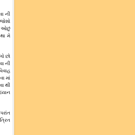
વા ની
 જોશો
ે ઓછું
થા મે
ંગો છો
વા ની
 વિવાહ
ા માં
વા થી
ધ્યાન
પરાંત
ત્રિત