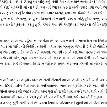
કોણ થી વધારે ઉપયુક્ત નહિ રહે તેથી આ વર્ષે તમારે સાચવી ને પગલાં 
 કોઈ મુશ્કેલી માં ના પડો. આ વર્ષ આવક કરતા ખર્ચ વધારે હશે અને આ
ોઈપણ જાત નું નિવેશ કરવા થી તમારે બચવું જોઈએ. કેમકે વિત્તીય જો
ારે શુભ નથી છે પરંતુ આવું ના વિચારો કે તમારી આવક નહિ હોય પરંતુ આ
ડવા નો પ્રયાસ કરવું હશે. કેમકે આ વર્ષ અણધાર્યા ખર્ચ ના લીધે ના
માં ઘણું સામાન્ય રહેવા ની અપેક્ષા છે. આ વર્ષ તમને પોતાના ધન ના નિવ
ા ભાવ માં શનિ ની સ્થિતિ તમારી બચત પર ગ્રહણ લગાવી શકે છે જેથી 
તમે એનું સદુપયોગ નહિ કરી શકશો. આ વર્ષે તમને કોઈપણ પ્રકાર ના અણ
ોઈએ. શેર, સટ્ટા બજાર વગેરે માં નિવેશ કરવા માં સાવચેતી રાખો. જો ત
ે લાભ થયી શકે છે આના વિપરીત જો તમે મલ્ટી નેશનલ કંપની માં નોકરી ક
ા માટે ઘણું સારું હોઈ શકે છે. તેથી તૈયારીઓ માં લાગી જાઓ અને આ
 ના દિવસે શનિ દેવા તમારા અગિયારમા ભાવ માં પ્રવેશ કરશે ત્યાં થી 
લાંબા સમય થી અટકાયેલા કામ પુરા હોવા થી પણ તમને લાભ થશે. તમે પ
ભ કમાવા ની તમારી ઈચ્છા હશે જે આ વર્ષ પુરી થશે. જો તમે કોઈ વાહન ખ
્છા પણ પુરી થયી શકે છે. આના સિવાય પરિવાર ની ખુશીઓ માં પૈસા ખર્