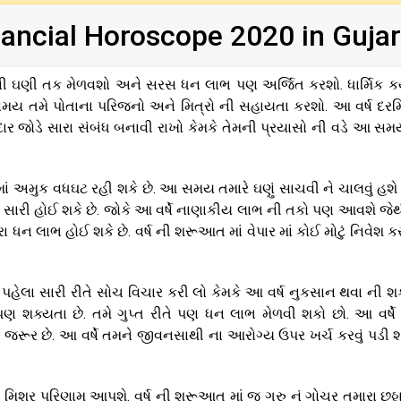
ancial Horoscope 2020 in Gujar
ની ઘણી તક મેળવશો અને સરસ ધન લાભ પણ અર્જિત કરશો. ધાર્મિક કર્ય
 આ સમય તમે પોતાના પરિજનો અને મિત્રો ની સહાયતા કરશો. આ વર્ષ દર
દાર જોડે સારા સંબંધ બનાવી રાખો કેમકે તેમની પ્રયાસો ની વડે આ સ
ં અમુક વધઘટ રહી શકે છે. આ સમય તમારે ઘણું સાચવી ને ચાલવું હશે 
િતિ સારી હોઈ શકે છે. જોકે આ વર્ષે નાણાકીય લાભ ની તકો પણ આવશે જેથ
ધન લાભ હોઈ શકે છે. વર્ષ ની શરૂઆત માં વેપાર માં કોઈ મોટું નિવેશ કરવ
ેલા સારી રીતે સોચ વિચાર કરી લો કેમકે આ વર્ષ નુકસાન થવા ની શ
પણ શક્યતા છે. તમે ગુપ્ત રીતે પણ ધન લાભ મેળવી શકો છો. આ વર્ષે 
રૂર છે. આ વર્ષે તમને જીવનસાથી ના આરોગ્ય ઉપર ખર્ચ કરવું પડી શક
િશ્ર પરિણામ આપશે. વર્ષ ની શરૂઆત માં જ ગુરુ નું ગોચર તમારા છઠ્ઠ