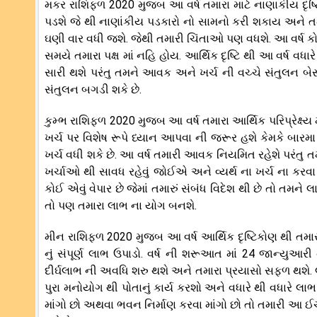
મકર રાશિફળ 2020 મુજબ આ વર્ષ તમારા માટે નાણાકીય દૃષ્ટિ
પડશે જે થી નાણાંકીય પડકારો નો સામનો કરી શકાય અને તમે
ઘણી વાર વધી જશે. જેથી તમારી ચિંતાઓ પણ વધશે. આ વર્ષ ક
સમયે તમારા પક્ષ માં નહિ હોય. આર્થિક દૃષ્ટિ થી આ વર્ષ વધ
સારી થશે પરંતુ તમને આવક અને ખર્ચ ની વચ્ચે સંતુલન બેસા
સંતુલન બગડી શકે છે.
કુમ્ભ રાશિફળ 2020 મુજબ આ વર્ષ તમારા આર્થિક પરિપ્રેક્ષ્ય 
ખર્ચ પર વિશેષ રૂપે ધ્યાન આપવા ની જરૂર હશે કેમકે બારમ
ખર્ચ વધી શકે છે. આ વર્ષ તમારી આવક નિયમિત રહેશે પરંતુ 
ખર્ચાઓ થી સાવધ રહેવું જોઈએ અને વ્યર્થ ના ખર્ચ ના કરવા જ
કોઈ એવું વેપાર છે જેમાં તમારું સંબંધ વિદેશ થી છે તો તમન
તો પણ તમારા લાભ ના યોગ બનશે.
મીન રાશિફળ 2020 મુજબ આ વર્ષ આર્થિક દૃષ્ટિકોણ થી તમાર
નું સંપૂર્ણ લાભ ઉપાડો. વર્ષ ની શરૂઆત માં 24 જાન્યુઆરી
દીર્ઘલાભ ની અવધિ શરુ થશે અને તમારા પ્રયાસો સફળ થશે. 
પુરા મનોયોગ થી પોતાનું કાર્ય કરશો અને વધારે થી વધારે લા
માંગો છો અથવા ભવન નિર્માણ કરવા માંગો છો તો તમારી આ ઈચ