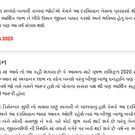
 સારા સંબંધો બનાવી રાખવા જોઈએ કેમકે આ દરમિયાન તેમના પ્રયાસો 
 આર્થિક લાભ ને લીધે ઉન્નત જીવન પસાર કરશો અને ભવિષ્ય હેતુ ધન
 પણ આ વર્ષ સંપન્ન થશે.
ળ 2020
વન
ોવા માં આવે તો આ કહી શકાય છે કે આમના માટે વૃષભ રાશિફળ 2020
ી શરૂઆત માં અચાનક લાભ ના યોગ બનશે પરંતુ બીજી બાજુ ધનહાનિ પણ
 આ વર્ષ જો તમે તમને જરૂર હશે તો પોતાના સસરા પક્ષ થી પણ આર્થિક સ
ઘણી જરૂરી હોય.
ી ડિસેમ્બર સુધી નો સમય ઘણું સાચવી ને ચાલવાનું હશે કેમકે આ દર
 અને આ દરમિયાન જ્યાં આવક ઓછી રહેશે ત્યાં જ બીજી બાજુ ખર્ચા
 બંને સોચી સમજી ને કરો. ઘરે કોઈ શુભ કાર્ય થઈ શકે છે પરંતુ તેના
જીવનશૈલી ની સ્થિતિ માં વધારો વગેરે પર ખર્ચ થઈ શકે છે. વર્ષ ના અં