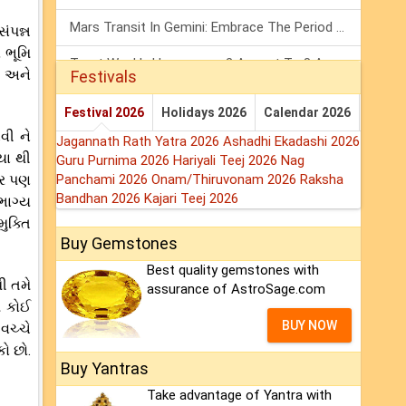
Mars Transit In Gemini: Embrace The Period Full Of Energy & Intelligence
ંપન્ન
 ભૂમિ
Tarot Weekly Horoscope: 2 August To 8 August, 2026
ે અને
Festivals
Shanivar Vrat 2026: Saturn Will Serve Justice In Sawan Month!
Festival 2026
Holidays 2026
Calendar 2026
વી ને
Jagannath Rath Yatra 2026
Ashadhi Ekadashi 2026
યા થી
Guru Purnima 2026
Hariyali Teej 2026
Nag
પર પણ
Panchami 2026
Onam/Thiruvonam 2026
Raksha
Bandhan 2026
Kajari Teej 2026
ભાગ્ય
ુક્તિ
Buy Gemstones
Best quality gemstones with
ી તમે
assurance of AstroSage.com
ે કોઈ
BUY NOW
વચ્ચે
ો છો.
Buy Yantras
Take advantage of Yantra with