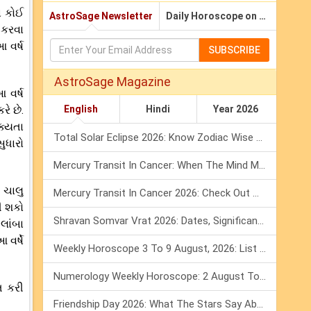
ા કોઈ
AstroSage Newsletter
Daily Horoscope on Email
 કરવા
 વર્ષ
SUBSCRIBE
AstroSage Magazine
 વર્ષ
ે છે.
English
Hindi
Year 2026
ક્યતા
Total Solar Eclipse 2026: Know Zodiac Wise Prediction
ુધારો
Mercury Transit In Cancer: When The Mind Meets The Heart!
 ચાલુ
Mercury Transit In Cancer 2026: Check Out What It Brings For You
ી શકો
Shravan Somvar Vrat 2026: Dates, Significance & Rituals In August
લાંબા
વર્ષે
Weekly Horoscope 3 To 9 August, 2026: List Of Fasts & Festivals
Numerology Weekly Horoscope: 2 August To 8 August, 2026
્ત કરી
Friendship Day 2026: What The Stars Say About Your Best Friend!