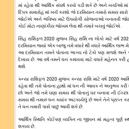
માં રહેવા થી આર્થિક સંઘર્ષ કરવો પડી શકે છે અને ખર્ચાઓ મા
દિપક સમારોહ માં ખર્ચ કરશો. જે દરમિયાન તમારો સમય સારો 
જોઈએ અને ભવિષ્ય માટે ઉપયોગી યોજનાઓ બનાવવી જોઈએ જ
કોઈ મોટા નાણાંકીય જોખમ લેવા થી તમારે બચવું જોઈએ.
સિંહ રાશિફળ 2020 મુજબ સિંહ રાશિ ના લોકો માટે વર્ષ 202
દરમિયાન જ્યાં એક બાજુ તમે વધારે થી વધારે આર્થિક લાભ મેળ
આ દરમિયાન તમને પોતાના ભાગ્ય નો ટેકો પણ મળશે અને 
દેખાય છે. આ વર્ષ તમને ધન કમાવવા માટે વધારે મહેનત કરી હશ
થશે.
કન્યા રાશિફળ 2020 મુજબ કન્યા રાશિ માટે વર્ષ 2020 આર
રહેવા થી તમે પોતાના હાથો માં ધન ની આવક ને અનુભવ કરી 
છો અને જો તમે ઘણા સમય થી પોતાનું ઘર બનાવા ની ઈચ્છા
સમય થી તમારું ધન ક્યાંક અટકાયેલું છે અને તેને પ્રાપ્ત ક
તે ધન તમારી પાસે પાછું આવી શકે છે.
આર્થિક સ્થિતિ કોઈપણ વ્યક્તિ ના જીવન માં મહત્વ પૂર્ણ સ્થા
શકાય છે.