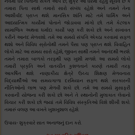
નવમો ઘર પિતાનો સંકેત આપે છે, શુક્ર આ ઘરમાં રહેવું સૂચવે છે કે
તમારા પિતા સાથે તમારો સારો સંબંધ રહેશે અને તમને તેના
આશીર્વાદ પ્રાપ્ત થશે. માનસિક શાંતિ માટે તમે ધાર્મિક અને
આધ્યાત્મિક કાર્યોમાં પોતાને જોડાવવા માંગો છો. તમે કેટલાક
સામાજિક અથવા ધર્માદા કાર્યો પણ કરી શકો છો અને સખાવત
કરીને આનંદ મેળવશો. તમે આ સમયે સંપત્તિ એકઠા કરવામાં સફળ
થશો અને વિવિધ સ્રોતોથી તમને પૈસા પણ પ્રાપ્ત થશે. વિવાહિત
લોકો માટે આ સમય સારો રહેશે, જીવન સાથી તમને આનંદથી ભરશે.
તમને તમારા બાળકો તરફથી પણ ખુશી મળશે. આ સમયે લોકો
તમારી પ્રકૃતિ અને વાતચીત કુશળતાને કારણે તમારી તરફ
આકર્ષિત થશે. નાણાકીય ક્ષેત્રે ઉચ્ચ શિક્ષણ મેળવનારા
વિદ્યાર્થીઓ આ સમયગાળા દરમિયાન સફળ થશે. સરકારની
નીતિઓનો લાભ પણ મેળવી શકો છો. તમે આ સમયે મુસાફરી
કરવાની યોજના કરી શકો છો અને તે સ્થાનોની મુલાકાત લેવાનો
વિચાર કરી શકો છો જ્યાં તમે વિવિધ સંસ્કૃતિઓ વિશે શીખી શકો.
તમારું વલણ આ વખતે ખુશખુશાલ રહેશે.
ઉપાય- શુક્રવારે સાત અનાજનું દાન કરો.