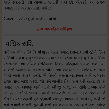
કોઈ સફરની પણ યોજના બનાવી શકો છો. એકંદરે, આ સમય
તમારા માટે અનુકૂળ હોઈ શકે છે.
ઉપાય - દરરોજ દુર્ગા ચાલીસા વાંચો.
તુલા સાપ્તાહિક રાશિફળ
વૃશ્ચિક રાશિ
વર્તમાન ગોચર સ્થિતિ માં શુક્ર ગ્રહ તમારા દસમા ઘરમાં રહેશે. સિંહ
રાશિમાં રહેલો શુક્ર બિનઅસરકારક છે જેના કારણે વૃશ્ચિક રાશિના
જાતકોને આ ગોચર દરમિયાન મિશ્ર પરિણામ પ્રાપ્ત થશે. આ
રાશિનો વ્યવસાય કરનારા લોકો આ સમયગાળા દરમિયાન ઘણા
લોકો સાથે સંપર્ક કરશે, જે તેમને તેમના વ્યવસાયને વિશ્વભરમાં
ફેલાવવામાં મદદ કરશે. જો તમે ભાગીદારીમાં કામ કરી રહ્યા છો તો
તમારે ખૂબ કાળજી લેવી પડશે. બીજી બાજુ, આ રાશિના જાતકોને
આ સમયે થોડી સાવધ રહેવાની જરૂર છે. આ સમય દરમ્યાન તમને
ક્ષેત્રે રાજકારણથી દૂર રહેવાની સલાહ આપવામાં આવે છે, નહીં તો
તમે તમારી નોકરી ગુમાવી શકો છો. તમારા વરિષ્ઠ અને મેનેજમેન્ટ