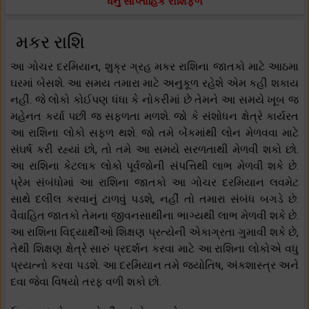
ધનુ સાપ્તાહિક રાશિફળ
મકર રાશિ
આ ગોચર દરમિયાન, શુક્ર ગ્રહ મકર રાશિના જાતકો માટે આઠમા
ઘરમાં બેસશે. આ સમય તમારા માટે અનુકૂળ રહેશે એમ કહી શકાય
નહીં. જે લોકો કોઈપણ ધંધા કે નોકરીમાં છે તેમને આ સમયે ખૂબ જ
મહેનત કર્યા પછી જ સફળતા મળશે. જો કે સંશોધન ક્ષેત્રે કાર્યરત
આ રાશિના લોકો સફળ થશે. જો તમે બેંકમાંથી લોન મેળવવા માટે
સંઘર્ષ કરી રહ્યાં છો, તો તમે આ સમયે સરળતાથી મેળવી શકો છો.
આ રાશિના કેટલાક લોકો પૂર્વજોની સંપત્તિથી લાભ મેળવી શકે છે.
પ્રેમ સંબંધોમાં આ રાશિના જાતકો આ ગોચર દરમિયાન લવમેટ
સાથે દલીલ કરવાનું ટાળવું પડશે, નહીં તો તમારા સંબંધ બગડે છે.
વૈવાહિત જાતકો તેમના જીવનસાથીના ભાગ્યથી લાભ મેળવી શકે છે.
આ રાશિના વિદ્યાર્થીઓ શિક્ષણ પ્રત્યેની એકાગ્રતા ગુમાવી શકે છે,
તેથી શિક્ષણ ક્ષેત્રે સારું પ્રદર્શન કરવા માટે આ રાશિના લોકોએ વધુ
પ્રયત્નો કરવા પડશે. આ દરમિયાન તમે જ્યોતિષ, અંકશાસ્ત્ર અને
દવા જેવા વિષયો તરફ વળી શકો છો.