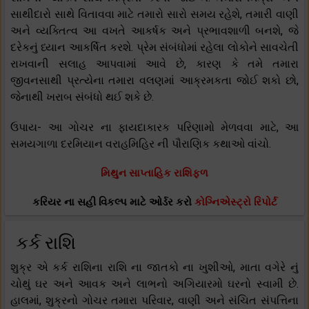
સાથીદારો સાથે વિતાવવા માટે તમારો સારો સમય રહેશે, તમારી વાણી
અને વ્યક્તિત્વ આ વખતે આકર્ષક અને પ્રભાવશાળી બનશે, જે
દરેકનું ધ્યાન આકર્ષિત કરશે. પ્રેમ સંબંધોમાં રહેલા લોકોને સાવચેતી
રાખવાની સલાહ આપવામાં આવે છે, કારણ કે તમે તમારા
જીવનસાથી પ્રત્યેના તમારા વલણમાં આક્રમકતા જોઈ શકો છો,
જેનાથી ખરાબ સંબંધો થઈ શકે છે.
ઉપાય- આ ગોચર ના ફાયદાકારક પરિણામો મેળવવા માટે, આ
સમયગાળા દરમિયાન વરાહમિહિર ની પૌરાણિક કથાઓ વાંચો.
મિથુન સાપ્તાહિક રાશિફળ
કરિયર ના સહી વિકલ્પ માટે ઓર્ડર કરો
કોગ્નિએસ્ટ્રો રિપોર્ટ
કર્ક રાશિ
શુક્ર એ કર્ક રાશિના રાશિ ના જાતકો ના ખુશીઓ, માતા વગેરે નું
ચોથું ઘર અને આવક અને લાભનો અગિયારમો ઘરનો સ્વામી છે.
હાલમાં, શુક્રનો ગોચર તમારા પરિવાર, વાણી અને સંચિત સંપત્તિના