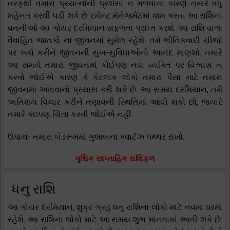
તરફથી તમારા પ્રયત્નોની પ્રશંસા ન મળવાના કારણે તમારે વધુ
મહેનત કરવી પડી શકે છે. ઇવેન્ટ મેનેજમેંટમાં કામ કરતા આ રાશિના
વતનીઓ આ ગોચર દરમિયાન સફળતા પ્રાપ્ત કરશે. આ રાશિ વાળા
વૈવાહિત જાતકો ના જીવનમાં સુમેળ રહેશે. તમે ભૌતિકવાદી ચીજો
પર ખર્ચ કરીને જીવનની સુખ-સુવિધાઓનો આનંદ માણશો. તમારે
આ સમયે તમારા જીવનમાં કોઈપણ નવા વ્યક્તિ પર વિશ્વાસ ન
કરવો જોઈએ કારણ કે કેટલાક લોકો તમારા પૈસા માટે તમારા
જીવનમાં આવવાનો પ્રયાસ કરી શકે છે. આ સમય દરમિયાન, તમે
અતિશય વિચાર કરીને તણાવની સ્થિતિમાં આવી શકો છો, જ્યારે
તમારે કંઇપણ ચિંતા કરવી જોઈએ નહીં.
ઉપાય- તમારા બેડરૂમમાં ગુલાબના ક્વાર્ટઝ પથ્થર રાખો.
વૃશ્ચિક સાપ્તાહિક રાશિફળ
ધનુ રાશિ
આ ગોચર દરમિયાન, શુક્ર ગ્રહ ધનુ રાશિના લોકો માટે નવમા ઘરમાં
રહેશે. આ રાશિના લોકો માટે આ સમય શુભ માનવામાં આવી શકે છે.