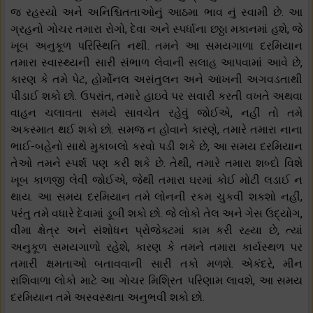
જ રહસ્યો અને અનિશ્ચિતતાઓનું આઠમા ભાવ નું સ્વામી છે. આ
ગ્રહનો ગોચર તમારા રોગો, દેવા અને સ્પર્ધાના છઠ્ઠા મકાનમાં હશે, જે
ખૂબ અનુકૂળ પરિસ્થિતિ નથી. તમને આ સમયગાળા દરમિયાન
તમારા સ્વાસ્થ્યની સારી સંભાળ લેવાની સલાહ આપવામાં આવે છે,
કારણ કે તમે પેટ, હોર્મોનલ અસંતુલન અને આંખની અગવડતાથી
પીડાઈ શકો છો. ઉપરાંત, તમારે હાઇવે પર સવારી કરતી વખતે અથવા
વાહન ચલાવતા સમયે સાવચેત રહેવું જોઈએ, નહીં તો તમે
અકસ્માત થઈ શકો છો. સમજ ન હોવાને કારણે, તમારે તમારા નાના
ભાઈ-બહેનો સાથે મુકાબલો કરવો પડી શકે છે, આ સમય દરમિયાન
તેઓ તમને સ્પર્શ પણ કરી શકે છે. તેથી, તમારે તમારા શબ્દો વિશે
ખૂબ કાળજી લેવી જોઈએ, જેથી તમારા ઘરમાં કોઈ મોટી લડાઈ ન
થાય. આ સમય દરમિયાન તમે લોનની રકમ ચુકવી શકશો નહીં,
પરંતુ તમે વધારે દેવામાં ડૂબી શકો છો. જે લોકો તેલ અને ગેસ ઉદ્યોગ,
વીમા ક્ષેત્ર અને સંશોધન પ્રોજેક્ટમાં કામ કરી રહ્યા છે, ત્યાં
અનુકૂળ સમયગાળો રહેશે, કારણ કે તમને તમારા કાર્યસ્થળ પર
તમારી ક્ષમતાઓ બતાવવાની સારી તકો મળશે. એકંદરે, મીન
રાશિવાળા લોકો માટે આ ગોચર મિશ્રિત પરિણામ લાવશે, આ સમય
દરમિયાન તમે અસ્વસ્થતા અનુભવી શકો છો.