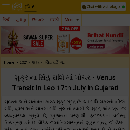
Chat with Astrologer
0
₹
हिन्दी
தமிழ்
తెలుగు
मराठी
More
Previous
Nex
»
»
Home
2021
શુક્ર ના સિંહ રાશિ મ..
શુક્ર ના સિંહ રાશિ માં ગોચર - Venus
Transit In Leo 17th July in Gujarati
સુંદરતા અને સંતોષના કારક શુક્ર ગ્રહ છે, આ રાશિ ચક્રનો બીજો
રાશિ, વૃષભ અને સાતમા રાશિ તુલાનો સ્વામી છે. શુક્ર, એક ખૂબ જ
વ્યવહારદક્ષ ગ્રહો છે, પ્રજનન પ્રણાલી, ફળદ્રુપતા વગેરેનું
નિયંત્રણ કરે છે. વૈદિક જ્યોતિષશાસ્ત્રમાં, શુક્ર ગ્રહ, જે ઉષ્મા,
પ્રેમ, સંબંધો, લગ્ન વગેરેનું પરિબળ માનવામાં આવે છે, તે સ્ત્રૈણ