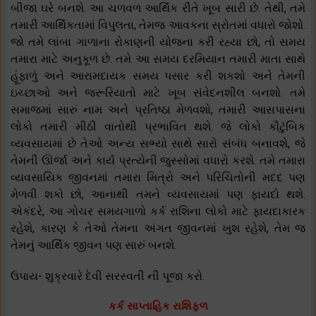
બીજા ઘરે બનશે. આ ચળવળ આર્થિક રીતે ખૂબ સારી છે. તેથી, તમે
તમારી આર્થિકતામાં વિપુલતા, તેમજ આવકના સ્રોતમાં વધારો જોશો.
જો તમે લાંબા ગાળાના રોકાણની યોજના કરી રહ્યા છો, તો સમય
તમારા માટે અનુકૂળ છે. તમે આ સમય દરમિયાન તમારી માતા સાથે
હૂંફાળું અને આરામદાયક સમય પસાર કરી શકશો અને તેમની
ઇચ્છાઓ અને જરૂરિયાતો માટે ખૂબ સંવેદનશીલ બનશો. તમે
સમાજમાં સારું નામ અને પ્રતિષ્ઠા મેળવશો, તમારી આસપાસના
લોકો તમારી મીઠી વાતોથી પ્રભાવિત થશે. જે લોકો કૌટુંબિક
વ્યવસાયમાં છે તેઓ અન્ય સભ્યો સાથે સારો સંબંધ બનાવશે, જે
તેમની ઊર્જા અને કાર્ય પ્રત્યેની જુસ્સોમાં વધારો કરશે. તમે તમારા
વ્યવસાયિક જીવનમાં તમારા મિત્રો અને પરિચિતોની મદદ પણ
મેળવી શકો છો, આનાથી તમને વ્યવસાયમાં પણ ફાયદો થશે.
એકંદરે, આ ગોચર સમયગાળો કર્ક રાશિના લોકો માટે ફાયદાકારક
રહેશે, કારણ કે તેઓ તેમના અંગત જીવનમાં ખુશ રહેશે, તેમ જ
તેમનું આર્થિક જીવન પણ સારું બનશે.
ઉપાય- શુક્રવારે દેવી સરસ્વતી ની પૂજા કરો.
કર્ક સાપ્તાહિક રાશિફળ