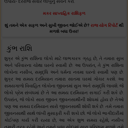
ઉપાય- દરરોજ સવારે લીંબુનું સેવન કરો.
મકર સાપ્તાહિક રાશિફળ
શું તમને એક સફળ અને સુખી જીવન જોઈએ છે?
રાજ યોગ રિપોર્ટ
થી
મળશે બધા ઉત્તર!
કુંભ રાશિ
શુક્ર એ કુંભ રાશિના લોકો માટે લાભકારક ગ્રહ છે, તે તમારા સુખ
અને પરિવારના ચોથા ઘરનો સ્વામી છે. આ ઉપરાંત, તે કુંભ રાશિના
લોકોના નસીબ, સમૃદ્ધિ અને ધર્મના નવમા ઘરનો સ્વામી પણ છે.
શુક્ર આ સમય દરમિયાન તમારા સાતમા ઘરમાં ગોચર કરશે. આ
સમયગાળો વિવાહિત લોકોના જીવનમાં સુખ અને સમૃદ્ધિ લાવશે. જે
લોકો પ્રેમ સંબંધમાં છે તે આ સમય દરમિયાન સગાઈ કરી શકે છે.
ઉપરાંત, જે લોકો સારા જીવન જીવનસાથીની શોધમાં હોય છે તેઓ
પણ આ સમય દરમિયાન સારો જીવનસાથી શોધી શકે છે. તમે તમારા
જીવનસાથી સાથે લાંબી મુસાફરી કરી શકો છો. જે લોકો ભાગીદારીમાં
કોઈપણ કાર્ય કરી રહ્યા છે, આ એક શુભ સમય રહેશે, નસીબ
તમારી તરફ રહેશે અને તમને બધા સોદામાં સારા પરિણામ મળશે. તમે