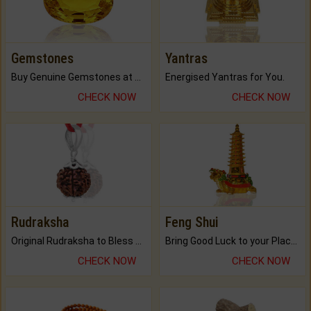
Gemstones
Yantras
Buy Genuine Gemstones at Best Prices.
Energised Yantras for You.
CHECK NOW
CHECK NOW
Rudraksha
Feng Shui
Original Rudraksha to Bless Your Way.
Bring Good Luck to your Place with Feng Shui.
CHECK NOW
CHECK NOW