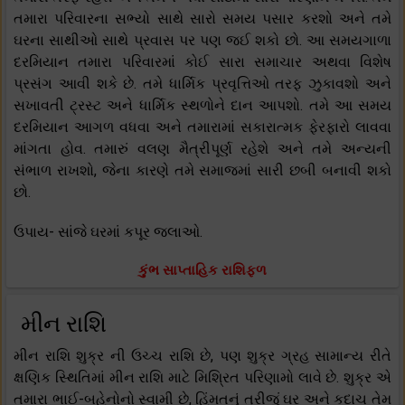
તમારા પરિવારના સભ્યો સાથે સારો સમય પસાર કરશો અને તમે
ઘરના સાથીઓ સાથે પ્રવાસ પર પણ જઈ શકો છો. આ સમયગાળા
દરમિયાન તમારા પરિવારમાં કોઈ સારા સમાચાર અથવા વિશેષ
પ્રસંગ આવી શકે છે. તમે ધાર્મિક પ્રવૃત્તિઓ તરફ ઝુકાવશો અને
સખાવતી ટ્રસ્ટ અને ધાર્મિક સ્થળોને દાન આપશો. તમે આ સમય
દરમિયાન આગળ વધવા અને તમારામાં સકારાત્મક ફેરફારો લાવવા
માંગતા હોવ. તમારું વલણ મૈત્રીપૂર્ણ રહેશે અને તમે અન્યની
સંભાળ રાખશો, જેના કારણે તમે સમાજમાં સારી છબી બનાવી શકો
છો.
ઉપાય- સાંજે ઘરમાં કપૂર જલાઓ.
કુંભ સાપ્તાહિક રાશિફળ
મીન રાશિ
મીન રાશિ શુક્ર ની ઉચ્ચ રાશિ છે, પણ શુક્ર ગ્રહ સામાન્ય રીતે
ક્ષણિક સ્થિતિમાં મીન રાશિ માટે મિશ્રિત પરિણામો લાવે છે. શુક્ર એ
તમારા ભાઈ-બહેનોનો સ્વામી છે, હિંમતનું ત્રીજું ઘર અને કદાચ તેમ