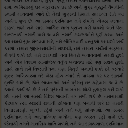
આ ગોચર દરમિયાન, શુક્ર ગ્રહ તમારા અગિયારમા ઘરમાં સ્થિત
થશે. અગિયારમું ઘર નફાકારક ઘર છે અને શુક્ર ગ્રહને વૈભવીનો
સ્વામી માનવામાં આવે છે, તેથી શુક્રની સ્થિતિ સામાન્ય રીતે આ
અર્થમાં શુભ છે. આ સમય દરમિયાન તમે સંપત્તિ એકઠા કરવામાં
સફળ થશો. તમે સારા આર્થિક લાભ પ્રાપ્ત કરી શકશો અને પૈસા
સરળતાથી તમારી પાસે આવશે. તમારી ઇચ્છાઓને પૂર્ણ કરવા અને
આ સમયે સુખ મેળવવા માટે, તમે ભૌતિકવાદી વસ્તુઓ પર ઘણો ખર્ચ
કરશો. તમારા જીવનસાથીની મદદથી, તમે તમારા કાર્યમાં સફળતા
મેળવી શકો છો. તમે ઝડપથી નવા મિત્રો બનાવવામાં સમર્થ હશો
અને એક વિશાળ સામાજિક વર્તુળ બનાવવા માટે પણ સક્ષમ હશો,
સાથે સાથે તમે વિજાતીયના ઘણા મિત્રો બનાવી શકો છો. જ્યારે
શુક્ર અગિયારમા ઘરે બેઠા હોય ત્યારે તે પાંચમા ઘર પર સાતમી
દ્રષ્ટિ રાખે છે, જેને ભાવનાઓ અને પ્રેમનું ઘર કહેવામાં આવે છે.
આનો અર્થ એ છે કે તમે પ્રેમની બાબતમાં થોડી હલફલ કરી શકો
છો. તમને આ સમયે વિદેશ જવાની તક મળી શકે છે. તમારામાંથી
કેટલાક ત્યાં સ્થાયી થવાની યોજના પણ બનાવી શકે છે. તમારી
વિચારસરણી ખુલ્લી રહેશે અને તમે બધું સાંભળશો. આ સમય
દરમિયાન તમે આધ્યાત્મિક કાર્યોમાં પણ વ્યસ્ત રહી શકો છો,
જેનાથી તમને માનસિક શાંતિ મળશે. તમે આ સમયગાળા દરમિયાન