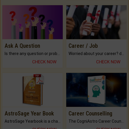
Ask A Question
Career / Job
Is there any question or problem lingering.
Worried about your career? don't know what is.
CHECK NOW
CHECK NOW
AstroSage Year Book
Career Counselling
AstroSage Yearbook is a channel to fulfill your dreams and destiny.
The CogniAstro Career Counselling Report is the most comprehensive report available on this topic.