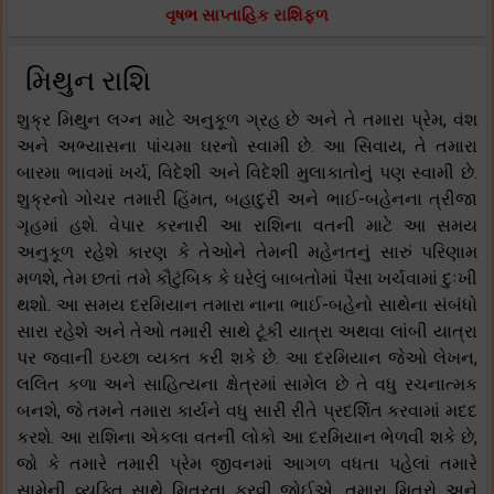
વૃષભ સાપ્તાહિક રાશિફળ
મિથુન રાશિ
શુક્ર મિથુન લગ્ન માટે અનુકૂળ ગ્રહ છે અને તે તમારા પ્રેમ, વંશ
અને અભ્યાસના પાંચમા ઘરનો સ્વામી છે. આ સિવાય, તે તમારા
બારમા ભાવમાં ખર્ચ, વિદેશી અને વિદેશી મુલાકાતોનું પણ સ્વામી છે.
શુક્રનો ગોચર તમારી હિંમત, બહાદુરી અને ભાઈ-બહેનના ત્રીજા
ગૃહમાં હશે. વેપાર કરનારી આ રાશિના વતની માટે આ સમય
અનુકૂળ રહેશે કારણ કે તેઓને તેમની મહેનતનું સારું પરિણામ
મળશે, તેમ છતાં તમે કૌટુંબિક કે ઘરેલું બાબતોમાં પૈસા ખર્ચવામાં દુઃખી
થશો. આ સમય દરમિયાન તમારા નાના ભાઈ-બહેનો સાથેના સંબંધો
સારા રહેશે અને તેઓ તમારી સાથે ટૂંકી યાત્રા અથવા લાંબી યાત્રા
પર જવાની ઇચ્છા વ્યક્ત કરી શકે છે. આ દરમિયાન જેઓ લેખન,
લલિત કળા અને સાહિત્યના ક્ષેત્રમાં સામેલ છે તે વધુ રચનાત્મક
બનશે, જે તમને તમારા કાર્યને વધુ સારી રીતે પ્રદર્શિત કરવામાં મદદ
કરશે. આ રાશિના એકલા વતની લોકો આ દરમિયાન ભેળવી શકે છે,
જો કે તમારે તમારી પ્રેમ જીવનમાં આગળ વધતા પહેલાં તમારે
સામેની વ્યક્તિ સાથે મિત્રતા કરવી જોઈએ. તમારા મિત્રો અને