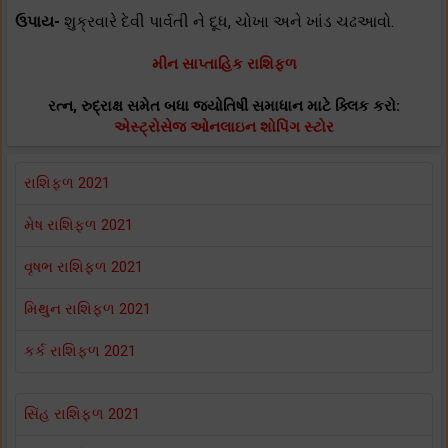
ઉપાય-
શુક્રવારે દેવી પાર્વતી ને દૂધ, ચોખા અને ખાંડ ચઢઆવો.
મીન સાપ્તાહિક રાશિફળ
રત્ન, રુદ્રાક્ષ સમેત બધા જ્યોતિષી સમાધાન માટે ક્લિક કરો:
એસ્ટ્રોસેજ ઓનલાઇન શોપિંગ સ્ટોર
રાશિફળ 2021
મેષ રાશિફળ 2021
વૃષભ રાશિફળ 2021
મિથુન રાશિફળ 2021
કર્ક રાશિફળ 2021
સિંહ રાશિફળ 2021