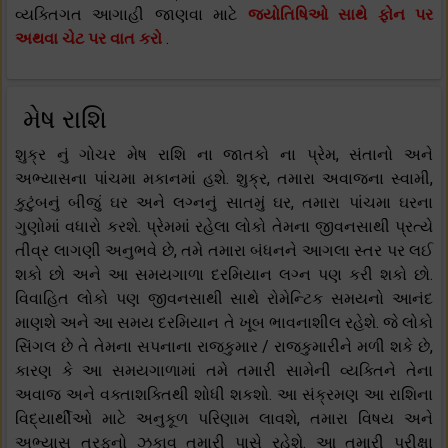
વ્યક્તિગત આગાહી જાણવા માટે
જ્યોતિષિઓ સાથે ફોન પર
અથવા ચેટ પર વાત કરો
.
મેષ રાશિ
શુક્ર નું ગોચર મેષ રાશિ ના જાતકો ના પ્રેમ, સંતાનો અને
અભ્યાસના પાંચમા મકાનમાં હશે. શુક્ર, તમારા અવાજના સ્વામી,
કુટુંબનું બીજું ઘર અને લગ્નનું સાતમું ઘર, તમારા પાંચમા ઘરના
ગુણોમાં વધારો કરશે. પ્રેમમાં રહેલા લોકો તેમના જીવનસાથી પ્રત્યે
તીવ્ર લાગણી અનુભવે છે, તમે તમારા બંધનને આગલા સ્તર પર લઈ
શકો છો અને આ સમયગાળા દરમિયાન લગ્ન પણ કરી શકો છો.
વિવાહિત લોકો પણ જીવનસાથી સાથે રોમેન્ટિક સમયનો આનંદ
માણશે અને આ સમય દરમિયાન તે ખૂબ ભાવનાશીલ રહેશે. જે લોકો
સિંગલ છે તે તેમના સપનાના રાજકુમાર / રાજકુમારીને મળી શકે છે,
કારણ કે આ સમયગાળામાં તમે તમારી સામેની વ્યક્તિને તેના
અવાજ અને વક્તાશક્તિથી શોધી શકશો. આ સંક્રમણ આ રાશિના
વિદ્યાર્થીઓ માટે અનુકૂળ પરિણામ લાવશે, તમારા વિષય અને
અભ્યાસ તરફનો ઝુકાવ તમારી પાસે રહેશે. આ તમારી પરીક્ષા