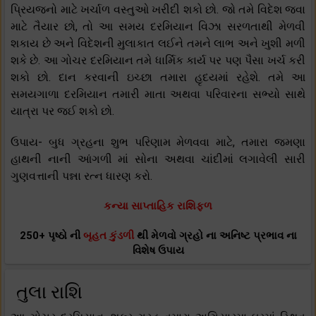
પ્રિયજનો માટે ખર્ચાળ વસ્તુઓ ખરીદી શકો છો. જો તમે વિદેશ જવા
માટે તૈયાર છો, તો આ સમય દરમિયાન વિઝા સરળતાથી મેળવી
શકાય છે અને વિદેશની મુલાકાત લઈને તમને લાભ અને ખુશી મળી
શકે છે. આ ગોચર દરમિયાન તમે ધાર્મિક કાર્ય પર પણ પૈસા ખર્ચ કરી
શકો છો. દાન કરવાની ઇચ્છા તમારા હૃદયમાં રહેશે. તમે આ
સમયગાળા દરમિયાન તમારી માતા અથવા પરિવારના સભ્યો સાથે
યાત્રા પર જઈ શકો છો.
ઉપાય- બુધ ગ્રહના શુભ પરિણામ મેળવવા માટે, તમારા જમણા
હાથની નાની આંગળી માં સોના અથવા ચાંદીમાં લગાવેલી સારી
ગુણવત્તાની પન્ના રત્ન ધારણ કરો.
કન્યા સાપ્તાહિક રાશિફળ
250+ પૃષ્ઠો ની
બૃહત કુંડળી
થી મેળવો ગ્રહો ના અનિષ્ટ પ્રભાવ ના
વિશેષ ઉપાય
તુલા રાશિ