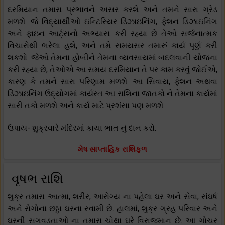
દરમિયાન તમારા પ્રભાવને અસર કરશે અને તમને સારા ગ્રેડ
મળશે. જે વિદ્યાર્થીઓ ઇન્ટિરિયર ડિઝાઇનિંગ, ફેશન ડિઝાઇનિંગ
અને ફાઇન આર્ટ્સનો અભ્યાસ કરી રહ્યા છે તેઓ સર્જનાત્મક
વિચારોથી ભરેલા હશે, અને તમે સમયસર તમારું કાર્ય પૂર્ણ કરી
શકશો. જેઓ તેમના હોબીને તેમના વ્યવસાયમાં બદલવાની યોજના
કરી રહ્યા છે, તેઓએ આ સમય દરમિયાન તે પર કામ કરવું જોઈએ,
કારણ કે તમને સારા પરિણામ મળશે. આ સિવાય, ફેશન અથવા
ડિઝાઇનિંગ ઉદ્યોગમાં કાર્યરત આ રાશિના જાતકો ને તેમના કાર્યમાં
સારી તકો મળશે અને કાર્ય માટે પ્રશંસા પણ મળશે.
ઉપાય- શુક્રવારે મંદિરમાં કાચા ભાત નું દાન કરો.
મેષ સાપ્તાહિક રાશિફળ
વૃષભ રાશિ
શુક્ર તમારા આત્મા, શરીર, આરોગ્ય ના પહેલા ઘર અને સેવા, સંઘર્ષ
અને રોગોના છઠ્ઠા ઘરના સ્વામી છે. હાલમાં, શુક્ર ગ્રહ પરિવાર અને
ઘરની સગવડતાઓ ના તમારા ચોથા ઘરે વિરાજમાન છે. આ ગોચર