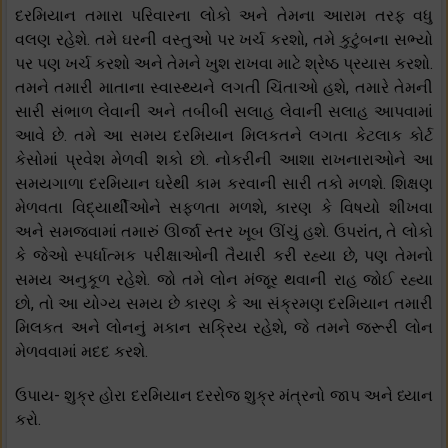
દરમિયાન તમારા પરિવારના લોકો અને તેમના આરામ તરફ વધુ
વલણ રહેશે. તમે ઘરની વસ્તુઓ પર ખર્ચ કરશો, તમે કુટુંબના સભ્યો
પર પણ ખર્ચ કરશો અને તેમને ખુશ રાખવા માટે શ્રેષ્ઠ પ્રયાસ કરશો.
તમને તમારી માતાના સ્વાસ્થ્યને લગતી ચિંતાઓ હશે, તમારે તેમની
સારી સંભાળ લેવાની અને તબીબી સલાહ લેવાની સલાહ આપવામાં
આવે છે. તમે આ સમય દરમિયાન મિલકતને લગતા કેટલાક કોર્ટ
કેસોમાં પ્રવેશ મેળવી શકો છો. નોકરીની આશા રાખનારાઓને આ
સમયગાળા દરમિયાન ઘરેથી કામ કરવાની સારી તકો મળશે. શિક્ષણ
મેળવતા વિદ્યાર્થીઓને સફળતા મળશે, કારણ કે વિષયો શીખવા
અને સમજવામાં તમારું ઊર્જા સ્તર ખૂબ ઊંચું હશે. ઉપરાંત, તે લોકો
કે જેઓ સ્પર્ધાત્મક પરીક્ષાઓની તૈયારી કરી રહ્યા છે, પણ તેમનો
સમય અનુકૂળ રહેશે. જો તમે લોન મંજૂર થવાની રાહ જોઈ રહ્યા
છો, તો આ યોગ્ય સમય છે કારણ કે આ સંક્રમણ દરમિયાન તમારી
મિલકત અને લોનનું મકાન સક્રિય રહેશે, જે તમને જરૂરી લોન
મેળવવામાં મદદ કરશે.
ઉપાય- શુક્ર હોરા દરમિયાન દરરોજ શુક્ર મંત્રનો જાપ અને ધ્યાન
કરો.