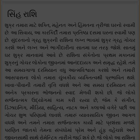
સિંહ રાશિ
શુક્ર તમારા માટે શક્તિ, મહેનત અને હિંમતના ત્રીજા ઘરનો સ્વામી
છે. આ સિવાય, આ કારકિર્દી તમારા પ્રતિષ્ઠા દસમા ઘરના સ્વામી પણ
છે. સુંદરતાનો ગ્રહ શુક્રની રાશિના લગ્ન ભાવમાં શુક્ર ગ્રહ ગોચર
કરશે અને લગ્ન અને ભાગીદારીના સાતમા ઘર તરફ જોશે. સાતમું
ઘર શુક્ર માનવામાં આવે છે. રાશિના સંકેતોના પ્રથમ મકાનમાં
શુક્રનું ગોચર લોકોના જીવનમાં આનંદદાયક અને સમૃદ્ધ રહેશે. તમે
આ સમયગાળા દરમિયાન વધુ આત્મવિશ્વાસ કરશો અને તમારી
આસપાસના લોકો તમારા ચુંબકીય વ્યક્તિત્વથી પ્રભાવિત થશે.
ખાવા-પીવાની તમારી વૃત્તિ વધશે અને આ સમય દરમિયાન તમે
અનેક પ્રકારના ભોજનનો સ્વાદ મેળવી શકો છો. જે લોકો
સર્જનાત્મક ઉદ્યોગમાં કામ કરી રહ્યા છે, જેમ કે સંગીત,
ડિઝાઇનિંગ, મીડિયા, સાહિત્ય, નાટક અને કલાઓ વગેરે પછી આ
ગોચર શુભ પરિણામો લાવશે. તમારું વ્યાવસાયિક જીવન આગળ
વધશે અને તમને તમારા સર્જનાત્મક કાર્યો માટે પ્રશંસા મળશે.
પરણિત જાતકો તેમના સંબંધોમાં પ્રેમ અને હૂંફ વહેંચશે અને
જીવનસાથી સાથે રોમેન્ટિક તારીખે જઈ શકે છે. જે લોકો આ રાશિના