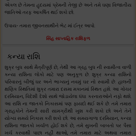
એકલ છે તેમના હૃદયમાં પ્રેમની તેજી છે અને તમે ઘણા વિજાતીય
જાતિઓ તરફ આકર્ષિત થઈ શકો છો.
ઉપાય- તમારા જીવનસાથીને ભેટ માં ઈત્ર આપો.
સિંહ સાપ્તાહિક રાશિફળ
કન્યા રાશિ
શુક્ર બુધ સાથે મૈત્રીપૂર્ણ છે, તેથી આ ગ્રહ બુધ ની સ્વામીત્વ વાળી
કન્યા રાશિના લોકો માટે પણ અનુકૂળ છે. શુક્ર કન્યા રાશિનો
પરિવારનું બીજું ઘર અને ભાગ્યનું નવમું ઘર નો સ્વામી છે. હાલની
ક્ષણિક સ્થિતિમાં શુક્ર તમારા દસમા મકાનમાં સ્થિત હશે. આ ગોચર
દરમિયાન, વિદેશી દેશો સાથે જોડાયેલા ધંધા કરનારાઓને નફો થશે.
આ રાશિ ના જાતકો નિકાસમાં પણ ફાયદો થઈ શકે છે. તમે તમારા
ગ્રાહકોને તેમની સારી સામગ્રીથી ખુશ કરી શકો છો અને તેને
યોગ્ય સમયે નિકાસ કરી શકો છો. આ સમયગાળા દરમિયાન, કન્યા
રાશિના જાતકો ખર્ચાળ હોઈ શકે છે, તમે સુખની બાબતો પર પૈસા
ખર્ચ કરવાથી પાછા નહીં થાઓ, તમે તમારા માટે અથવા તમારા