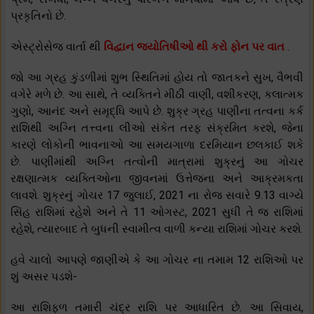
પ્રકૃતિનો છે.
એસ્ટ્રોસેજ વાર્તા થી
વિદ્વાન જ્યોતિષીઓ થી કરો ફોન પર વાત
.
જો આ ગ્રહ કુંડળીમાં શુભ સ્થિતિમાં હોય તો જાતકને સુખ, વૈભવી
વગેરે મળે છે. આ સાથે, તે વ્યક્તિને મીઠી વાણી, વશીકરણ, કલાત્મક
ગુણો, આનંદ અને સમૃદ્ધિ આપે છે. શુક્ર ગ્રહ પાણીના તત્વના કર્ક
રાશિથી અગ્નિ તત્ત્વના લીઓ સંકેત તરફ સંક્રમિત કરશે, જેના
કારણે લોકોની ભાવનાઓ આ સમયગાળા દરમિયાન છલકાઈ શકે
છે. પાણીમાંથી અગ્નિ તત્વોની માત્રામાં શુક્રનું આ ગોચર
રક્ષણાત્મક વ્યક્તિઓના જીવનમાં ઉત્તેજના અને આક્રમકતા
લાવશે. શુક્રનું ગોચર 17 જુલાઈ, 2021 ના ​​રોજ સવારે 9.13 વાગ્યે
સિંહ રાશિમાં રહેશે અને તે 11 ઓગસ્ટ, 2021 સુધી તે જ રાશિમાં
રહેશે, ત્યારબાદ તે બુધની સ્વામીત્વ વાળી કન્યા રાશિમાં ગોચર કરશે.
હવે ચાલો આપણે જાણીએ કે આ ગોચર ના તમામ 12 રાશિઓ પર
શું અસર પડશે-
આ રાશિફળ તમારી ચંદ્ર રાશિ પર આધારિત છે. આ સિવાય,