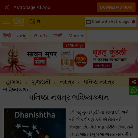

AstroSage AI App
DOWNLOAD NOW
₹
0
Chat with Astrologer
chat_bubble_outline
हिन्दी
தமிழ்
తెలుగు
मराठी
More
હોમમાં
ગુજરાતી
નક્ષત્ર
ધનિષ્ઠા નક્ષત્ર
»
»
»
ભવિષ્યકથન
ધનિષ્ઠા નક્ષત્ર ભવિષ્યકથન
તમે બહુમુખી પ્રતિભા ધરાવો છો અને
તમે જે કંઈ પણ કરો છો તેમાં તમે
નિષ્ણાંત છો. કોઈ પણ પરિસ્થિતિમાં, તમે
તમારી જાતને ખૂબ જ અસરકારક રીતે