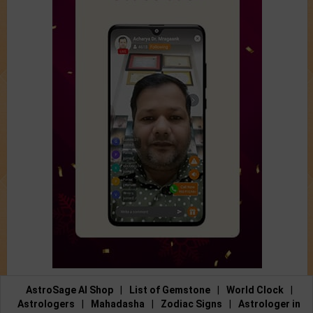
AstroSage AI Shop
|
List of Gemstone
|
World Clock
|
Astrologers
|
Mahadasha
|
Zodiac Signs
|
Astrologer in