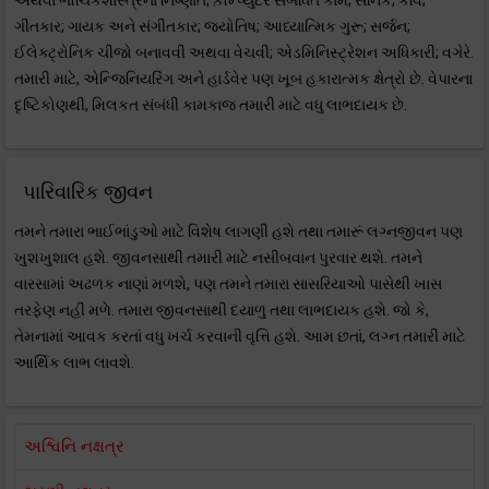
અથવા ભૌચિકશાસ્ત્રના નિષ્ણાંત; ક઼ૉમ્પ્યુટર સંબંધિત કામ; સૈનિક; કવિ;
ગીતકાર; ગાયક અને સંગીતકાર; જ્યોતિષ; આધ્યાત્મિક ગુરૂ; સર્જન;
ઈલેક્ટ્રોનિક ચીજો બનાવવી અથવા વેચવી; એડમિનિસ્ટ્રેશન અધિકારી; વગેરે.
તમારી માટે, એન્જિનિયરિંગ અને હાર્ડવેર પણ ખૂબ હકારાત્મક ક્ષેત્રો છે. વેપારના
દૃષ્ટિકોણથી, મિલકત સંબંધી કામકાજ તમારી માટે વધુ લાભદાયક છે.
પારિવારિક જીવન
તમને તમારા ભાઈભાંડુઓ માટે વિશેષ લાગણી હશે તથા તમારૂં લગ્નજીવન પણ
ખુશખુશાલ હશે. જીવનસાથી તમારી માટે નસીબવાન પુરવાર થશે. તમને
વારસામાં અઢળક નાણાં મળશે, પણ તમને તમારા સાસરિયાઓ પાસેથી ખાસ
તરફેણ નહીં મળે. તમારા જીવનસાથી દયાળુ તથા લાભદાયક હશે. જો કે,
તેમનામાં આવક કરતાં વધુ ખર્ચ કરવાની વૃત્તિ હશે. આમ છતાં, લગ્ન તમારી માટે
આર્થિક લાભ લાવશે.
અશ્વિનિ નક્ષત્ર