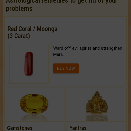
Astrological remedies to get rid of your
problems
Red Coral / Moonga
(3 Carat)
Ward off evil spirits and strengthen
Mars.
BUY NOW
Gemstones
Yantras