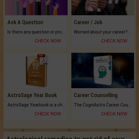
Ask A Question
Career / Job
Is there any question or problem lingering.
Worried about your career? don't know what is.
CHECK NOW
CHECK NOW
AstroSage Year Book
Career Counselling
AstroSage Yearbook is a channel to fulfill your dreams and destiny.
The CogniAstro Career Counselling Report is the most comprehensive report available on this topic.
CHECK NOW
CHECK NOW