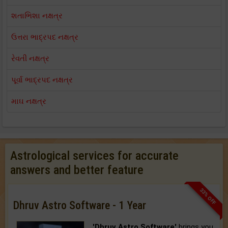
શતાભિશા નક્ષત્ર
ઉત્તરા ભાદ્રપદ નક્ષત્ર
રેવતી નક્ષત્ર
પૂર્વા ભાદ્રપદ નક્ષત્ર
માઘ નક્ષત્ર
Astrological services for accurate
answers and better feature
33% OFF
Dhruv Astro Software - 1 Year
'Dhruv Astro Software'
brings you