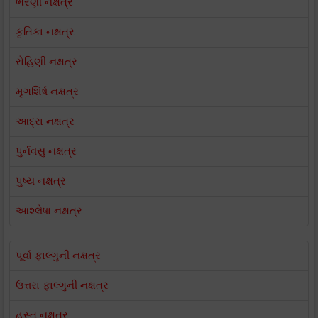
ભરણી નક્ષત્ર
કૃતિકા નક્ષત્ર
રોહિણી નક્ષત્ર
મૃગશિર્ષ નક્ષત્ર
આદ્રા નક્ષત્ર
પુર્નવસુ નક્ષત્ર
પુષ્ય નક્ષત્ર
આશ્લેષા નક્ષત્ર
પૂર્વા ફાલ્ગુની નક્ષત્ર
ઉત્તરા ફાલ્ગુની નક્ષત્ર
હસ્ત નક્ષત્ર