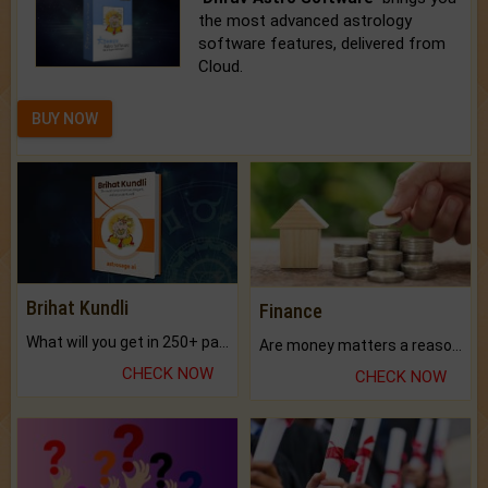
the most advanced astrology
software features, delivered from
Cloud.
BUY NOW
Brihat Kundli
Finance
What will you get in 250+ pages Colored Brihat Kundli.
Are money matters a reason for the dark-circles under your eyes?
CHECK NOW
CHECK NOW