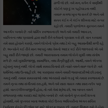
ઢાળી લો છો. તમે મન, વર્તન કે વાણીથી
કોઈને પણ દુઃખ પહોંચાડતા નથી.
તમારૂં મગજ ખૂબ જ સતર્ક છે અને તમે
સતત કંઈક ને કંઈક શીખવા માટે તત્પર
રહો છો. તમારી પ્રલોભક મુસ્કાન તમને
આકર્ષક બનાવે છે. તમે ધાર્મિક સ્વભાવના છો અને તમે તમારી આવડત,
વ્યક્તિત્વ તથા પ્રયાસો દ્વારા સારી રીતે વર્તવાનો પ્રયાસ કરો છો. વાત કરવામાં
તમે સારા હોવાને કારણે, તમને લોકોનો પ્રેમ તથા ટેકો બહુ આસાનીથી મળી રહે
છે. અન્યોને કઈ રીતે માન આપવું તથા તેમનો આદર કઈ રીતે જાળવવો એ તમે
બહુ સારી રીતે જાણો છો. તમારી આસપાસના તમામ લોકોને ખુશી તથા સંતોષ
મળે છે. તમે ખુશમિજાજી, સામાજિક, તથા મૈત્રીપૂર્ણ છો. આથી, તમને એકલા
રહેવાનું ગમતું નથી. લોકો સાથે સમય વિતાવો છો ત્યારે તમને સારૂં લાગે છે. તમે
ધર્મનિષ્ઠ તથા ઉત્સાહી છો. આ કારણસર તમને તમારી જવાબદારીઓ છોડવાનું
ગમતું નથી. તમામ સમસ્યાઓ તથા અંતરાયો સામે લડવું એ તમારા સ્વભાવમાં છે.
તમને નૃત્ય તથા સંગીતમાં રસ હશે, અને તમે સારા ગાયક તથા સારા નર્તક પણ
હશો. વાત દલીલબાજીની હોય, તો તમે તેમાં શ્રેષ્ઠ છો, આ બાબત તમને
રાજકારણ તથા કાયદા માટે શ્રેષ્ઠ બનાવે છે. તમે વાતોને ગુપ્ત રાખી શકતા
હોવાથી, તમે ગુપ્તચર ખાતા અથવા કોઈ ઉચ્ચ અધિકારીના અંગત સચિવ
(પર્સનલ સેક્રેટરી) જેવા પદ માટે એકદમ લાયક છો. તમારૂં શિક્ષણ ગમે તે હોય,