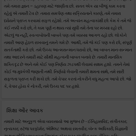
તમે તમારા જ્ઞાન – ડહાપણ માટે જાણીતા છો. સતત એક યા બીજું કામ કરતા
રહેવું એ તમારી ટેવ છે. તમારા સમર્પણ તથા સક્રિયતાને કારણે, તમે તમારા
ધ્યેયને પ્રાપ્ત કરવામાં સફળ રહેશો. તમે અત્યંત મહત્વાકાંક્ષી છો કેમ કે તમે જે
કંઈ નક્કી કરો છો, તે કામ પૂર્ણ ન થાય ત્યાં સુધી તમે તેના પર મચ્યા રહો છો.
એટલું જ નહીં, સ્વત્વબોધની બાબતે પણ તમે ખાસ્સા આગળ રહો છો. લોકોને
તમારી આણ હેઠળ રાખવાનું તમને ગમે છે. આથી, તમે જે કંઈ પણ કરો છો, સંપૂર્ણ
સતર્કતાથી કરો છો. તમે ઉચ્ચ આત્મસન્માન ધરાવો છો, આ બાબત માન-સન્માન
તથા આદરને તમારી માટે સૌથી મહત્વની બાબત બનાવે છે. તમારી માનસિક
શક્તિ દૃઢ છે અને તમે કોઈ પણ નિર્ણય ઝડપથી લેવામાં સક્ષમ હશો. તમને તેમાં
કોઈ જ મુશ્કેલી જણાતી નથી. નિર્ણયો લેવાની તમારી ક્ષમતા સાથે, તમે સારી
સફળતા પ્રાપ્ત કરી શકો છો. તમે વેપાર કરતાં નોકરીને વધુ મહત્વ આપો છો. જો
કે, વેપાર હોય કે નોકરી, તમે ઉચ્ચ પદ પર હશો.
શિક્ષા ઔર આવક
તમારી માટે અનુકુળ એવા વ્યવસાયો આ મુજબ છે - ઈતિહાસવિદ; સંગીતકાર;
નૃત્યકાર; સ્ટૅજ પરફૉર્મર; એથ્લિટ અથવા રમતવીર; બૅન્ક અધિકારી; વિજ્ઞાની