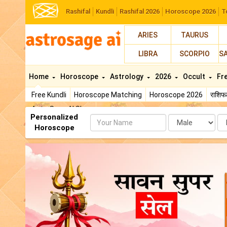
Rashifal
Kundli
Rashifal 2026
Horoscope 2026
T
ARIES
TAURUS
LIBRA
SCORPIO
S
Home
Horoscope
Astrology
2026
Occult
Fr
Free Kundli
Horoscope Matching
Horoscope 2026
राशि
AstroSage AI Shop
Personalized
Name
Da
Horoscope