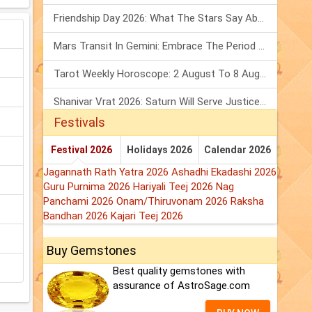
Friendship Day 2026: What The Stars Say About Your Best Friend!
Mars Transit In Gemini: Embrace The Period Full Of Energy & Intelligence
Tarot Weekly Horoscope: 2 August To 8 August, 2026
Shanivar Vrat 2026: Saturn Will Serve Justice In Sawan Month!
Festivals
Festival 2026
Holidays 2026
Calendar 2026
Jagannath Rath Yatra 2026
Ashadhi Ekadashi 2026
Guru Purnima 2026
Hariyali Teej 2026
Nag
Panchami 2026
Onam/Thiruvonam 2026
Raksha
Bandhan 2026
Kajari Teej 2026
Buy Gemstones
Best quality gemstones with
assurance of AstroSage.com