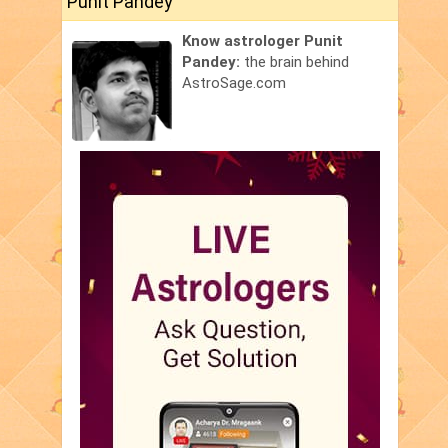
Punit Pandey
Know astrologer Punit
Pandey:
the brain behind
AstroSage.com