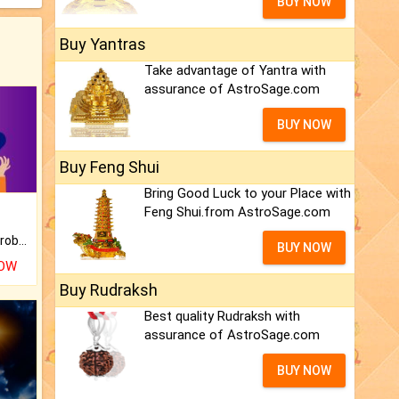
BUY NOW
Buy Yantras
Take advantage of Yantra with
assurance of AstroSage.com
BUY NOW
Buy Feng Shui
Bring Good Luck to your Place with
Feng Shui.from AstroSage.com
Is there any question or problem lingering.
BUY NOW
NOW
Buy Rudraksh
Best quality Rudraksh with
assurance of AstroSage.com
BUY NOW