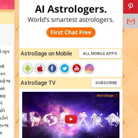
ે ખૂબ
AstroSage on Mobile
ALL MOBILE APPS
ાથે
ારત
ારણે જ
AstroSage TV
SUBSCRIBE
માં
બાણ
તે
િતિ
ઘડીને
ખૂબ જ
ના