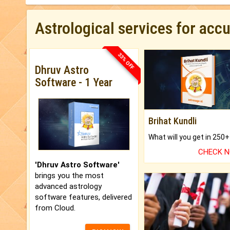
Astrological services for acc
33% OFF
Dhruv Astro
Software - 1 Year
Brihat Kundli
CHECK 
'Dhruv Astro Software'
brings you the most
advanced astrology
software features, delivered
from Cloud.