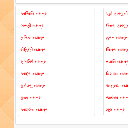
અશ્વિનિ નક્ષત્ર
પૂર્વા ફાલ્ગુન
ભરણી નક્ષત્ર
ઉત્તરા ફાલ્ગુ
કૃતિકા નક્ષત્ર
હસ્ત નક્ષત્ર
રોહિણી નક્ષત્ર
ચિત્રા નક્ષત્
મૃગશિર્ષ નક્ષત્ર
સ્વાતિ નક્ષત્
આદ્રા નક્ષત્ર
વિશાખા નક્ષત
પુર્નવસુ નક્ષત્ર
અનુરાધા નક્ષ
પુષ્ય નક્ષત્ર
જ્યેષ્ઠા નક્ષત
આશ્લેષા નક્ષત્ર
મૂલ નક્ષત્ર