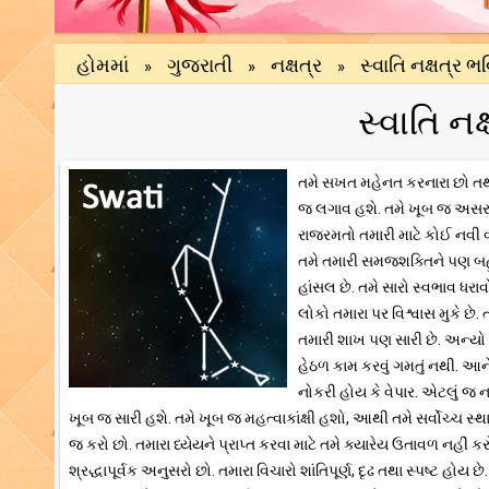
હોમમાં
ગુજરાતી
નક્ષત્ર
સ્વાતિ નક્ષત્ર 
»
»
»
સ્વાતિ ન
તમે સખત મહેનત કરનારા છો તથ
જ લગાવ હશે. તમે ખૂબ જ અસરકા
રાજરમતો તમારી માટે કોઈ નવી
તમે તમારી સમજશક્તિને પણ બહુ 
હાંસલ છે. તમે સારો સ્વભાવ ધરા
લોકો તમારા પર વિશ્વાસ મુકે છે
તમારી શાખ પણ સારી છે. અન્યો 
હેઠળ કામ કરવું ગમતું નથી. આને ક
નોકરી હોય કે વેપાર. એટલું જ ન
ખૂબ જ સારી હશે. તમે ખૂબ જ મહત્વાકાંક્ષી હશો, આથી તમે સર્વોચ્ચ સ્થ
જ કરો છો. તમારા ધ્યેયને પ્રાપ્ત કરવા માટે તમે ક્યારેય ઉતાવળ નહીં
શ્રદ્ધાપૂર્વક અનુસરો છો. તમારા વિચારો શાંતિપૂર્ણ, દૃઢ તથા સ્પષ્ટ 