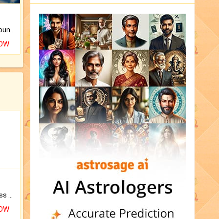
The CogniAstro Career Counselling Report is the most comprehensive report available on this topic.
NOW
Original Rudraksha to Bless Your Way.
NOW