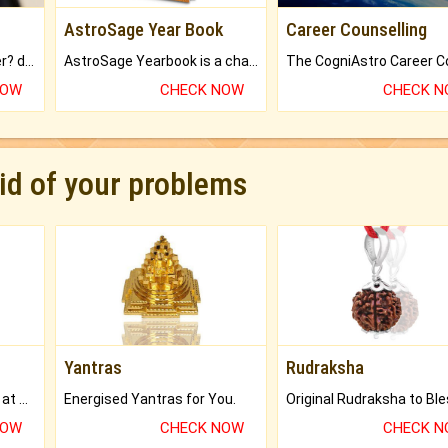
AstroSage Year Book
Career Counselling
Worried about your career? don't know what is.
AstroSage Yearbook is a channel to fulfill your dreams and destiny.
NOW
CHECK NOW
CHECK 
rid of your problems
Yantras
Rudraksha
Buy Genuine Gemstones at Best Prices.
Energised Yantras for You.
NOW
CHECK NOW
CHECK 