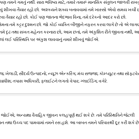
ણ તમને ગમતું નથી. સારા ભવિષ્ય માટે, તમારે તમારૂં માનસિક સંતુલન જાળવી રાખવું 
શા નવું શીખવા તૈયાર રહો છો. અશ્કયને શક્ય બનાવવામાં તમે ખાસ્સો એવો સમય ખર્ચો 
 કરવા તૈયાર રહો છો. કોઈ પણ જાતના ભેદભાવ વિના, તમે દરેકનો આદર કરો છો.
તેમના તમે કટ્ટર દુશ્મન છો. જો કોઈ વ્યક્તિ બીજીને નફરત કરવા લાગે છે તો એ લાગ
. તમે દૃઢ તથા સખત મહેનત કરનારા છો, આમ છતાં, તમે અંકુશિત રીતે જીવતા નથી, આ
ાં લઈ પરિસ્થિતિ પર અંકુશ લાવવાનું તમારે શીખવું જોઈએ.
જ; ખેલાડી; સૌંદર્ય ઉત્પાદનો; ન્યૂઝ એન્કરિંગ; મંચ સજ્જા; કૉમ્પ્યુટર તથા સૉફ્ટવે
્યાયાધીશ; તપાસ અધિકારી; ફ્લાઈટને લગતો વેપાર; ગ્લાઈડિંગ; વગેરે.
જોઈએ; અન્યથા વૈવાહિક જીવન કલહપૂર્ણ થઈ શકે છે. તમે પરિસ્થિતિને જેટલી
ાન તથા ઉચ્ચ પદ પામવામાં તમને રસ હશે. આ બાબત તમને પરિવારથી દૂર કરી શકે છે