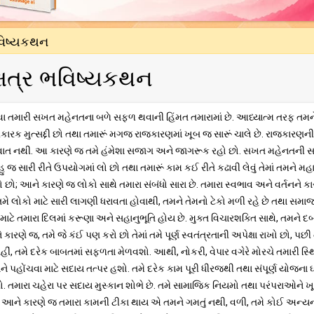
ભવિષ્યકથન
ક્ષત્ર ભવિષ્યકથન
ા તમારી સખત મહેનતના બળે સફળ થવાની હિંમત તમારામાં છે. આધ્યાત્મ તરફ તમન
રક મુત્સદ્દી છો તથા તમારૂં મગજ રાજકારણમાં ખૂબ જ સારૂં ચાલે છે. રાજકારણની
 વાત નથી. આ કારણે જ તમે હંમેશા સજાગ અને જાગરૂક રહો છો. સખત મહેનતની સ
જ સારી રીતે ઉપયોગમાં લો છો તથા તમારૂં કામ કઈ રીતે કઢાવી લેવું તેમાં તમને મહ
વો છો; આને કારણે જ લોકો સાથે તમારા સંબંધો સારા છે. તમારા સ્વભાવ અને વર્તનને ક
. તમે લોકો માટે સારી લાગણી ધરાવતા હોવાથી, તમને તેમનો ટેકો મળી રહે છે તથા સમાજ
માટે તમારા દિલમાં કરૂણા અને સહાનુભૂતિ હોય છે. મુક્ત વિચારશક્તિ સાથે, તમને દ
ારણે જ, તમે જે કંઈ પણ કરો છો તેમાં તમે પૂર્ણ સ્વતંત્રતાની અપેક્ષા રાખો છો, પછી 
હીં, તમે દરેક બાબતમાં સફળતા મેળવશો. આથી, નોકરી, વેપાર વગેરે મોરચે તમારી સ્થ
ાને પહોંચવા માટે સદાય તત્પર હશો. તમે દરેક કામ પૂરી ધીરજથી તથા સંપૂર્ણ યોજના 
 કરો. તમારા ચહેરા પર સદાય મુસ્કાન શોભે છે. તમે સામાજિક નિયમો તથા પરંપરાઓને 
હોય છે. આને કારણે જ તમારા કામની ટીકા થાય એ તમને ગમતું નથી, વળી, તમે કોઈ અન્ય