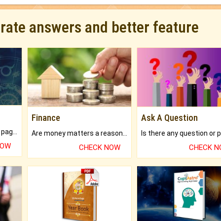
urate answers and better feature
Finance
Ask A Question
What will you get in 250+ pages Colored Brihat Kundli.
Are money matters a reason for the dark-circles under your eyes?
NOW
CHECK NOW
CHECK 