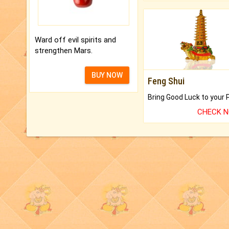
Ward off evil spirits and
strengthen Mars.
BUY NOW
Feng Shui
CHECK 