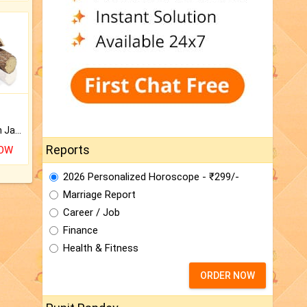
Keep Your Place Holy with Jadi.
Reports
NOW
2026 Personalized Horoscope - ₹299/-
Marriage Report
Career / Job
Finance
Health & Fitness
ORDER NOW