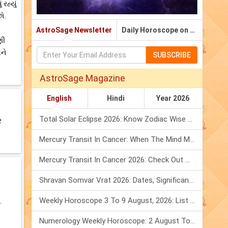
રહ્યું
છો.
AstroSage Newsletter
Daily Horoscope on Email
ણી
ને
SUBSCRIBE
AstroSage Magazine
English
Hindi
Year 2026
Total Solar Eclipse 2026: Know Zodiac Wise Prediction
ર
Mercury Transit In Cancer: When The Mind Meets The Heart!
Mercury Transit In Cancer 2026: Check Out What It Brings For You
Shravan Somvar Vrat 2026: Dates, Significance & Rituals In August
Weekly Horoscope 3 To 9 August, 2026: List Of Fasts & Festivals
.
Numerology Weekly Horoscope: 2 August To 8 August, 2026