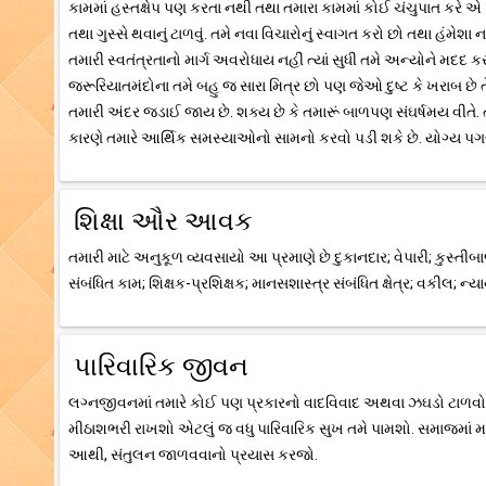
કામમાં હસ્તક્ષેપ પણ કરતા નથી તથા તમારા કામમાં કોઈ ચંચુપાત કરે એ પ
તથા ગુસ્સે થવાનું ટાળવું. તમે નવા વિચારોનું સ્વાગત કરો છો તથા હંમે
તમારી સ્વતંત્રતાનો માર્ગ અવરોધાય નહીં ત્યાં સુધી તમે અન્યોને મદદ
જરૂરિયાતમંદોના તમે બહુ જ સારા મિત્ર છો પણ જેઓ દુષ્ટ કે ખરાબ છે 
તમારી અંદર જડાઈ જાય છે. શક્ય છે કે તમારૂં બાળપણ સંઘર્ષમય વીતે
કારણે તમારે આર્થિક સમસ્યાઓનો સામનો કરવો પડી શકે છે. યોગ્ય પગલ
શિક્ષા ઔર આવક
તમારી માટે અનુકૂળ વ્યવસાયો આ પ્રમાણે છે દુકાનદાર; વેપારી; કુસ્તીબા
સંબંધિત કામ; શિક્ષક-પ્રશિક્ષક; માનસશાસ્ત્ર સંબંધિત ક્ષેત્ર; વકીલ; ન
પારિવારિક જીવન
લગ્નજીવનમાં તમારે કોઈ પણ પ્રકારનો વાદવિવાદ અથવા ઝઘડો ટાળવો 
મીઠાશભરી રાખશો એટલું જ વધુ પારિવારિક સુખ તમે પામશો. સમાજમાં મ
આથી, સંતુલન જાળવવાનો પ્રયાસ કરજો.