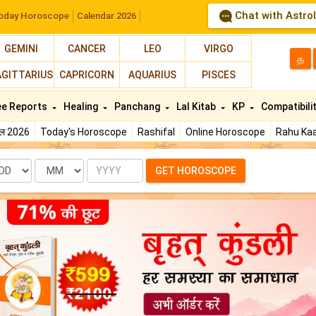
Chat with Astro
oday Horoscope
Calendar 2026
GEMINI
CANCER
LEO
VIRGO
த
AGITTARIUS
CAPRICORN
AQUARIUS
PISCES
ee Reports
Healing
Panchang
Lal Kitab
KP
Compatibili
फल 2026
Today's Horoscope
Rashifal
Online Horoscope
Rahu Kaa
te
Month
Year
GET HOROSCOPE