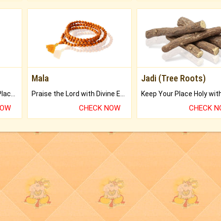
Mala
Jadi (Tree Roots)
Bring Good Luck to your Place with Feng Shui.
Praise the Lord with Divine Energies of Mala.
NOW
CHECK NOW
CHECK 