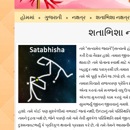
હોમમાં
ગુજરાતી
નક્ષત્ર
શતાભિશા નક્ષત
»
»
»
શતાભિશા ન
તમે "સત્યમેવ જયતે"(સત્યનો હં
કરી દેવા તૈયાર હશો. તમારા જીવન
થાય છે. તમે પોતાના સ્વાર્થ માટ
બહાદુર તથા પરાક્રમી છો.તમાર
તમે એ પૂર્ણ કરીને જ ઝંપો છો. 
તમારા વિચારો રાજકારણ પ્રેરિત 
એના કરતાં તમે મગજનો વધુ ઉપય
એકલા મુક્તપણે કામ કરવું ગમે 
સુખભર્યું જીવન જીવવાનું ગમશે
હશો. તમે કોઈ પણ મુશ્કેલીમાં ગભરાઈ જતાં નથી; ઉલ્ટાનું તમે પરિસ્થિતિ
તમને દૃઢતા બક્ષે છે, જેને કારણે તમે ગમે તેવી મુશ્કેલ પરિસ્થિતિ સામે 
દુશ્મનાવટભર્યું કે પ્રતિકૂળ થવાનો પ્રયાસ કરે છે, તો તમે તેમને આસાની