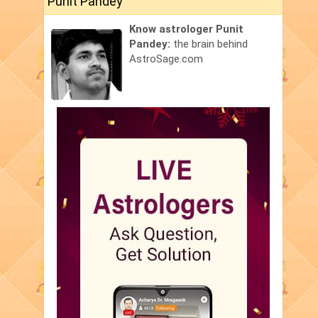
Punit Pandey
Know astrologer Punit
Pandey:
the brain behind
AstroSage.com