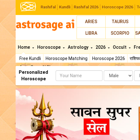
Rashifal
Kundli
Rashifal 2026
Horoscope 2026
T
ARIES
TAURUS
LIBRA
SCORPIO
S
Home
Horoscope
Astrology
2026
Occult
Fr
Free Kundli
Horoscope Matching
Horoscope 2026
राशि
AstroSage AI Shop
Personalized
Name
Da
Horoscope