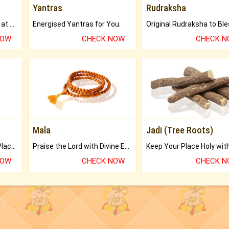
Yantras
Rudraksha
Buy Genuine Gemstones at Best Prices.
Energised Yantras for You.
NOW
CHECK NOW
CHECK 
Mala
Jadi (Tree Roots)
Bring Good Luck to your Place with Feng Shui.
Praise the Lord with Divine Energies of Mala.
NOW
CHECK NOW
CHECK 