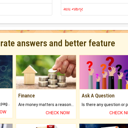
માઘ નક્ષત્ર
urate answers and better feature
Finance
Ask A Question
What will you get in 250+ pages Colored Brihat Kundli.
Are money matters a reason for the dark-circles under your eyes?
NOW
CHECK NOW
CHECK 