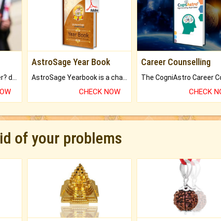
AstroSage Year Book
Career Counselling
Worried about your career? don't know what is.
AstroSage Yearbook is a channel to fulfill your dreams and destiny.
NOW
CHECK NOW
CHECK 
rid of your problems