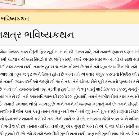
્ર ભવિષ્યકથન
ક્ષત્ર ભવિષ્યકથન
મેશા વિજય થાય છે)ની ફિલસૂફીમાં માનો છો. સત્ય માટે, તમે તમારૂં જીવન પણ સમર્
માં કેટલાક ચોક્કસ સિદ્ધાંતો છે, જેને કારણે તમારે અવારનવાર અન્ય લોકો સાથે સંઘર
ે કોઈ કામ કરતા નથી. તમારૂં હૃદય અત્યંત કોમળ છે અને તમે ખૂબ જ ધાર્મિક છો. તમે
ા આશયો ખૂબ જ દૃઢ અને ઉન્નત હોય છે અને તમે એકવાર કશુંક કરવાનો નિર્ણય લો છ
તમે તમારી જવાબદારીઓ જાણો છો અને તથા તેને યોગ્ય રીતે પૂરી કરવાનો પ્રયાસ કરો
છે અને તમે રાજરમતોમાં પણ પ્રવીણ હશો. તમને વધુ પડતું શારીરિક કામ કરવું ગમતું
ોગ કરો છો. તમે આત્મવિશ્વાસથી છલોછલ હોવાથી, તમને ભાગીદારીમાં કામ કરવાન
છે. તમારો સ્વભાવ થોડો આળસુ છે અને તમને મોજમજા કરવાનું ગમે છે. તમને સંપૂર્ણ
. મશીનની જેમ કામ કરવું તમને ગમતું નથી અને તમે જીવનને મુક્તપણે માણવા ઈચ્છ
નો હિંમતભેર સામનો કરો છો તથા તેની સાથે લડો છો. તમારામાં જે વિશ્વાસ અને શક્તિ 
જીત મેળવી શકો છો. તમારા વ્યક્તિત્વમાં વધુ એક ગુણ છે અને તે એ કે, જો કોઈ તમારી સ
થી હરાવી દો છો. જો કે તમે જલદીધી ગુસ્સે થતાં નથી; પણ તમે ગુસ્સે થાવ છો ત્યારે ત