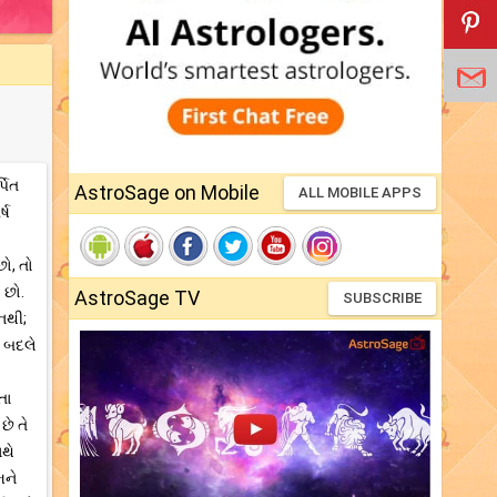
પિત
AstroSage on Mobile
ALL MOBILE APPS
્ષ
ો, તો
 છો.
AstroSage TV
SUBSCRIBE
 નથી;
ે બદલે
તા
છે તે
ાથે
મને