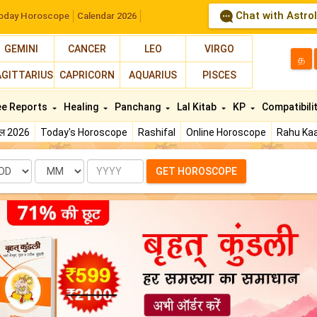
Chat with Astro
oday Horoscope
Calendar 2026
GEMINI
CANCER
LEO
VIRGO
த
AGITTARIUS
CAPRICORN
AQUARIUS
PISCES
ee Reports
Healing
Panchang
Lal Kitab
KP
Compatibili
फल 2026
Today's Horoscope
Rashifal
Online Horoscope
Rahu Kaa
te
Month
Year
GET HOROSCOPE