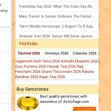
ા
Friendship Day 2026: What The Stars Say About Your Best Friend!
નમંત્ર
Mars Transit In Gemini: Embrace The Period Full Of Energy & Intelligence
Tarot Weekly Horoscope: 2 August To 8 August, 2026
Shanivar Vrat 2026: Saturn Will Serve Justice In Sawan Month!
Festivals
Festival 2026
Holidays 2026
Calendar 2026
Jagannath Rath Yatra 2026
Ashadhi Ekadashi 2026
Guru Purnima 2026
Hariyali Teej 2026
Nag
Panchami 2026
Onam/Thiruvonam 2026
Raksha
Bandhan 2026
Kajari Teej 2026
Buy Gemstones
Best quality gemstones with
assurance of AstroSage.com