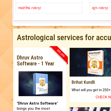
આશ્લેષા નક્ષત્ર
મૂલ નક્ષત્ર
Astrological services for acc
33% OFF
Dhruv Astro
Software - 1 Year
Brihat Kundli
CHECK 
'Dhruv Astro Software'
brings you the most