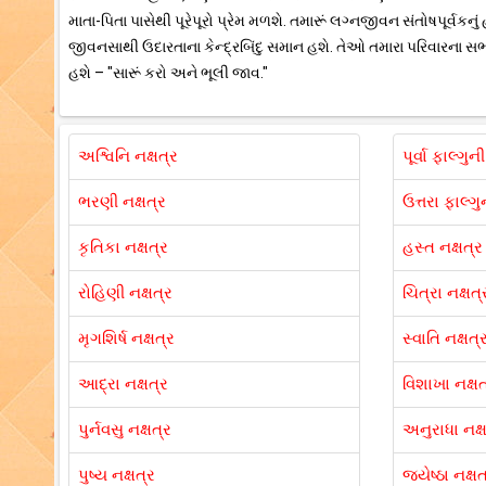
માતા-પિતા પાસેથી પૂરેપૂરો પ્રેમ મળશે. તમારૂં લગ્નજીવન સંતોષપૂર્વકન
જીવનસાથી ઉદારતાના કેન્દ્રબિંદુ સમાન હશે. તેઓ તમારા પરિવારના સભ
હશે – "સારૂં કરો અને ભૂલી જાવ."
અશ્વિનિ નક્ષત્ર
પૂર્વા ફાલ્ગુન
ભરણી નક્ષત્ર
ઉત્તરા ફાલ્ગુ
કૃતિકા નક્ષત્ર
હસ્ત નક્ષત્ર
રોહિણી નક્ષત્ર
ચિત્રા નક્ષત્
મૃગશિર્ષ નક્ષત્ર
સ્વાતિ નક્ષત્
આદ્રા નક્ષત્ર
વિશાખા નક્ષત
પુર્નવસુ નક્ષત્ર
અનુરાધા નક્ષ
પુષ્ય નક્ષત્ર
જ્યેષ્ઠા નક્ષત