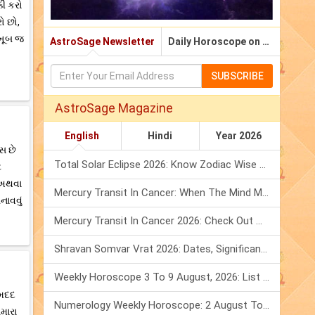
કી કરો
ો છો,
 ખૂબ જ
AstroSage Newsletter
Daily Horoscope on Email
SUBSCRIBE
AstroSage Magazine
English
Hindi
Year 2026
સ છે
Total Solar Eclipse 2026: Know Zodiac Wise Prediction
ે
ર અથવા
Mercury Transit In Cancer: When The Mind Meets The Heart!
નાવવું
Mercury Transit In Cancer 2026: Check Out What It Brings For You
Shravan Somvar Vrat 2026: Dates, Significance & Rituals In August
Weekly Horoscope 3 To 9 August, 2026: List Of Fasts & Festivals
 મદદ
Numerology Weekly Horoscope: 2 August To 8 August, 2026
મારા