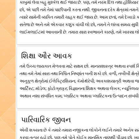
કાબુમાં લેવા બહુ મુશ્કેલ થઈ જાય છે. પણ, તમે નરમ દિલ તથા હોંશિય
છો, એ પછી તમે તેમાં પાછીપાની કરતા નથી. જીવનના દરેક ક્ષેત્રમાં તમન
ત્યારે સામેની વ્યક્તિ તમારી ચાહક થઈ જાય છે. આમ છતાં, તમે દેખાડો
સતેજ છે અને તમે એકવાર કશુંક વાંચી લો છો, તમને તે લાંબા સમય સુધી
લાઈમલાઈટમાં આવવાની છે. તમારા સારા સ્વભાવને કારણે, તમે ખાસ્સા લ
શિક્ષા ઔર આવક
તમે ઉચ્ચ લાયકાત મેળવવા માટે સક્ષમ છો. માનસશાસ્ત્ર અથવા સ્પર્શ ચિક
તથા તમે તેમાં સારા તથા નિશ્ચિત નિષ્ણાંત બની શકો છો. વળી, તબીબી ક્
અનુકૂળ ક્ષેત્રોમાં ઈલેક્ટ્રિશિયન; કૅમોથૅરેપી; અવકાશયાત્રી અથવા જ્
આર્ટિસ્ટ; મૉડેલ; ફોટોગ્રાફર; વિજ્ઞાનના શિક્ષક અથવા લેખક; ન્યૂક્લિ
અથાવ નશા સંબંધિત કામ; પ્લાસ્ટિક અથવા પ્લાસ્ટિકના ઉત્પાદન સંબંધી ક
પારિવારિક જીવન
એવી શક્યતા છે કે તમારે તમારા નજીકના લોકોને લઈને તમારે અનેક સ
કરવા તત્પર રહો છો, પણ તમે પોતે કોઈક માનસિક તાણથી પીડાવ છો.