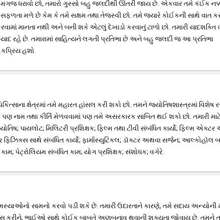
ાર મગજ ધરાવો છો, તમારો ગુસ્સો બહુ જલદીથી ઊતરી જાય છે. એકવાર તમે કંઈક નક્
ે સફળતા મળે છે કેમ કે તમે સક્ષમ તથા તેજસ્વી છો. તમે જ્યારે કોઈકની સાથે વાત કર
 કરવામાં માનતા નથી અને બની શકે એટલું દેખાડો કરવાનું ટાળો છો. તમારી યાદશક્તિ
 યાદ રહે છે. તમારામાં સાહિત્યને લગતી પ્રતિભા છે અને બહુ જલદી જ આ પ્રતિભા
ોકપ્રિય હશો.
િત્સાના ક્ષેત્રમાં તમે મહારત હાંસલ કરી શકો છો. તમને જ્યોતિષશાસ્ત્રમાં વિશેષ ર
ષેત્રે પણ નામ તથા કીર્તિ મેળવવામાં પણ તમે અસરકારક સાબિત થઈ શકો છો. તમારી માટ
યોતિષ; પાયલોટ; મિલિટરી પ્રશિક્ષક; ફિલ્મ તથા ટીવી સંબંધિત કાર્યો; ફિલ્મ એક્ટ
યર ફિઝિક્સ સાથે સંબંધિત કાર્યો; ફાર્માસ્યુટિકલ; ડૉક્ટર અથવા સર્જન; આલ્કોહૉલ બ
ામ; પેટ્રોલિયમ સંબંધિત કામ; યોગ પ્રશિક્ષક; સંશોધક; વગેરે.
મસ્યાઓનો સામનો કરવો પડી શકે છે. તમારી ઉદારતાને કારણે, તમે સદાય અન્યોની
 ખાસ કરીને, ભાઈઓ સાથે કોઈક બાબતે અણબનાવ થવાની શક્યતા જોવાય છે. તમને ત