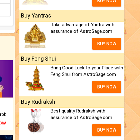
BUY NOW
Buy Yantras
Take advantage of Yantra with
assurance of AstroSage.com
BUY NOW
Buy Feng Shui
Bring Good Luck to your Place with
Feng Shui.from AstroSage.com
BUY NOW
Buy Rudraksh
Best quality Rudraksh with
Is there any question or problem lingering.
assurance of AstroSage.com
NOW
BUY NOW