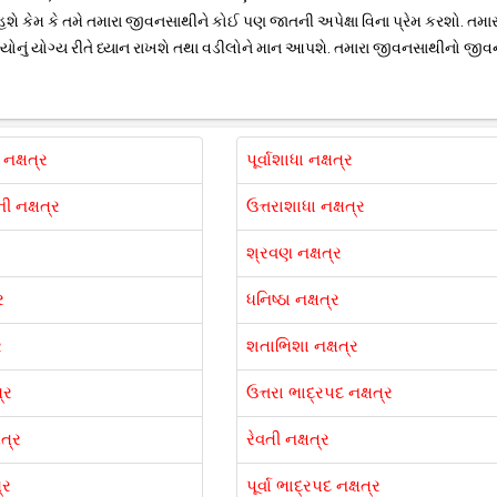
ું હશે કેમ કે તમે તમારા જીવનસાથીને કોઈ પણ જાતની અપેક્ષા વિના પ્રેમ કરશો. તમાર
્યોનું યોગ્ય રીતે ધ્યાન રાખશે તથા વડીલોને માન આપશે. તમારા જીવનસાથીનો જીવ
ી નક્ષત્ર
પૂર્વાશાધા નક્ષત્ર
ની નક્ષત્ર
ઉત્તરાશાધા નક્ષત્ર
શ્રવણ નક્ષત્ર
ર
ધનિષ્ઠા નક્ષત્ર
ર
શતાભિશા નક્ષત્ર
્ર
ઉત્તરા ભાદ્રપદ નક્ષત્ર
ત્ર
રેવતી નક્ષત્ર
્ર
પૂર્વા ભાદ્રપદ નક્ષત્ર