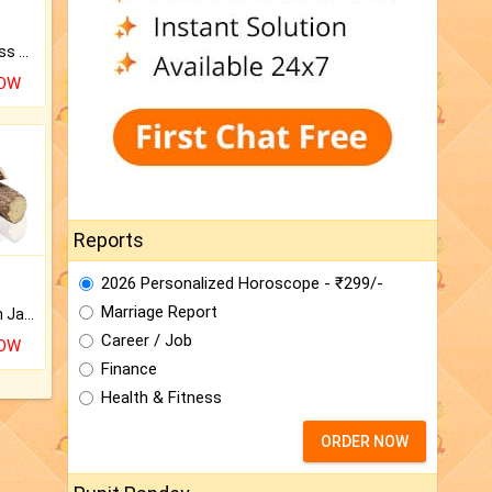
Original Rudraksha to Bless Your Way.
NOW
Reports
2026 Personalized Horoscope - ₹299/-
Marriage Report
Keep Your Place Holy with Jadi.
Career / Job
NOW
Finance
Health & Fitness
ORDER NOW