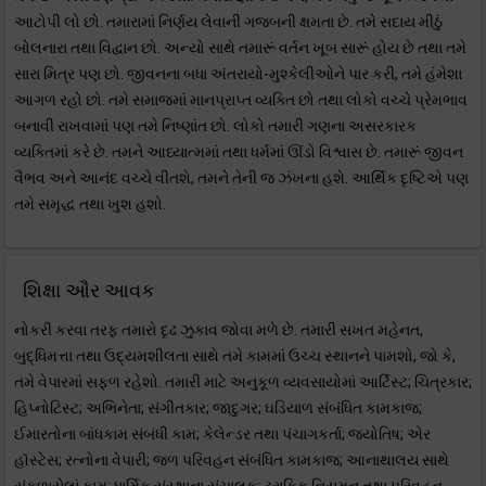
આટોપી લો છો. તમારામાં નિર્ણય લેવાની ગજબની ક્ષમતા છે. તમે સદાય મીઠું
બોલનારા તથા વિદ્વાન છો. અન્યો સાથે તમારૂં વર્તન ખૂબ સારૂં હોય છે તથા તમે
સારા મિત્ર પણ છો. જીવનના બધા અંતરાયો-મુશ્કેલીઓને પાર કરી, તમે હંમેશા
આગળ રહો છો. તમે સમાજમાં માનપ્રાપ્ત વ્યક્તિ છો તથા લોકો વચ્ચે પ્રેમભાવ
બનાવી રાખવામાં પણ તમે નિષ્ણાંત છો. લોકો તમારી ગણના અસરકારક
વ્યક્તિમાં કરે છે. તમને આધ્યાત્મમાં તથા ધર્મમાં ઊંડો વિશ્વાસ છે. તમારૂં જીવન
વૈભવ અને આનંદ વચ્ચે વીતશે, તમને તેની જ ઝંખના હશે. આર્થિક દૃષ્ટિએ પણ
તમે સમૃદ્ધ તથા ખુશ હશો.
શિક્ષા ઔર આવક
નોકરી કરવા તરફ તમારો દૃઢ ઝુકાવ જોવા મળે છે. તમારી સખત મહેનત,
બુદ્ધિમત્તા તથા ઉદ્યમશીલતા સાથે તમે કામમાં ઉચ્ચ સ્થાનને પામશો, જો કે,
તમે વેપારમાં સફળ રહેશો. તમારી માટે અનુકૂળ વ્યવસાયોમાં આર્ટિસ્ટ; ચિત્રકાર;
હિપ્નોટિસ્ટ; અભિનેતા; સંગીતકાર; જાદુગર; ઘડિયાળ સંબંધિત કામકાજ;
ઈમારતોના બાંધકામ સંબંધી કામ; કેલેન્ડર તથા પંચાગકર્તા; જ્યોતિષ; એર
હૉસ્ટેસ; રત્નોના વેપારી; જળ પરિવહન સંબંધિત કામકાજ; આનાથાલય સાથે