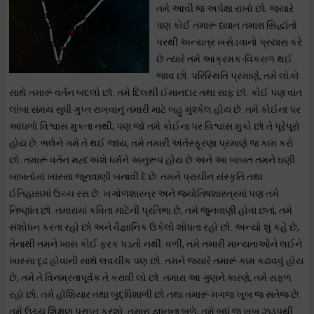
તમે આવી જ અપેક્ષા રાખો છો. જ્યારે
પણ કોઈ તમારૂં ધ્યાન તમારા સિદ્ધાંતો
પરથી અન્યત્ર ખસેડવાનો પ્રયાસ કરે
છે ત્યારે તમે આક્રમક-વિકરાળ થઈ
જાવ છો. પરિસ્થિતિ પ્રમાણે, તમે લોકો
સાથે તમારૂં વર્તન બદલો છો. તમે દિલથી ઈમાનદાર તથા સાફ છો. કોઈ પણ વાત
લાંબા સમય સુધી ગુપ્ત રાખવાનું તમારી માટે બહુ મુશ્કેલ હોય છે. તમે કોઈના પર
આંધળો વિશ્વાસ મુકતા નથી; પણ જો તમે કોઈના પર વિશ્વાસ મુકો છો તે પૂરેપૂરો
હોય છે. ભલેને ગમે તે થઈ જાય, તમે તમારી અંર્તસ્ફૂરણા પ્રમાણે જ કામ કરો
છો. તમારૂં વર્તન મહ્દઅંશે ધર્મને અનુરૂપ હોય છે અને આ બાબત તમને ઘણી
બાબતોમાં ખાસ્સા જૂનવાણી બનાવી દે છે. તમને પ્રાચીન સંસ્કૃતિ તથા
ઈતિહાસમાં ઉચ્ચ રસ છે. ખગોળશાસ્ત્ર અને જ્યોતિષશાસ્ત્રમાં પણ તમે
નિષ્ણાંત છો. તમારામાં કવિતા માટેની પ્રતિભા છે, તમે જુનવાણી હોવા છતાં, તમે
સંશોધન કરતા રહો છો અને વૈજ્ઞાનિક ઉકેલો શોધતા રહો છો. અન્યો શું કહે છે,
તેનાથી તમને ખાસ કોઈ ફરક પડતો નથી. વળી, તમે તમારી માન્યતાઓને લઈને
ખાસ્સા દૃઢ હોવાની સાથે લવચીક પણ છો. તમને જ્યારે તમારૂં કામ કઢાવવું હોય
છે, તમે તે વિનમ્રતાપૂર્વક તે કરાવી લો છો. તમારા આ ગુણને કારણે, તમે સફળ
રહો છો. તમે હોંશિયાર તથા બુદ્ધિશાળી છો તથા તમારૂં મગજ ખૂબ જ સતેજ છે.
તમે ઉચ્ચ શિક્ષણ પ્રાપ્ત કરશો. તમારા જ્ઞાનના બળે, તમે બધું જ ખૂબ ઝડપથી