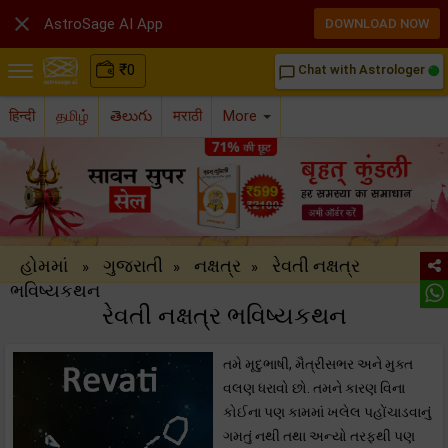

AstroSage AI App
DOWNLOAD NOW
₹
0
Chat with Astrologer
chat_bubble_outline
हिन्दी
தமிழ்
తెలుగు
मराठी
More
હોમમાં
ગુજરાતી
નક્ષત્ર
રેવતી નક્ષત્ર
»
»
»
ભવિષ્યકથન
રેવતી નક્ષત્ર ભવિષ્યકથન
તમે મૃદુભાષી, મૈત્રીસભર અને મુક્ત
વલણ ધરાવો છો. તમને કારણ વિના
કોઈના પણ કામમાં ખલેલ પહોંચાડવાનું
ગમતું નથી તથા અન્યો તરફથી પણ