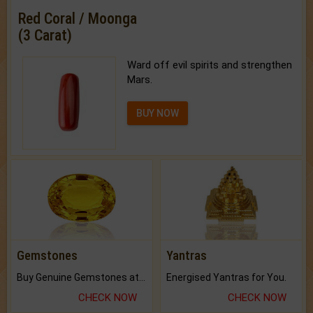
Red Coral / Moonga
(3 Carat)
Ward off evil spirits and strengthen
Mars.
BUY NOW
Gemstones
Yantras
Buy Genuine Gemstones at Best Prices.
Energised Yantras for You.
CHECK NOW
CHECK NOW