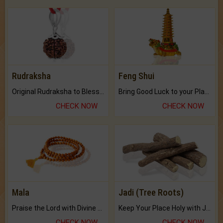
Rudraksha
Feng Shui
Original Rudraksha to Bless Your Way.
Bring Good Luck to your Place with Feng Shui.
CHECK NOW
CHECK NOW
Mala
Jadi (Tree Roots)
Praise the Lord with Divine Energies of Mala.
Keep Your Place Holy with Jadi.
CHECK NOW
CHECK NOW