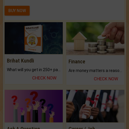
BUY NOW
Brihat Kundli
Finance
What will you get in 250+ pages Colored Brihat Kundli.
Are money matters a reason for the dark-circles under your eyes?
CHECK NOW
CHECK NOW
Ask A Question
Career / Job