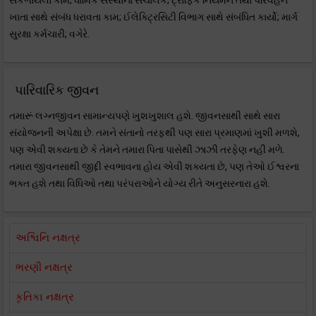
સંકળાયેલાં કામ; ધાર્મિક સંસ્થાના સંચાલક; ટ્રાફિક નિયમન તથા પરિવહન
ખાતા સાથે સંબંધ ધરાવતા કામ; ઈલેક્ટ્રિસિટી વિભાગ સાથે સંબંધિત કાર્યો; માર્ગ
સુરક્ષા કર્મચારી; વગેરે.
પારિવારિક જીવન
તમારૂં લગ્નજીવન સામાન્યપણે ખુશખુશાલ હશે. જીવનસાથી સાથે સારા
સંયોજનની અપેક્ષા છે. તમને સંતાનો તરફથી પણ સારા પ્રમાણમાં ખુશી મળશે,
પણ એવી શક્યતા છે કે તેમને તમારા પિતા પાસેથી ઝાઝી તરફેણ નહીં મળે.
તમારા જીવનસાથી જીદ્દી સ્વભાવના હોય એવી શક્યતા છે, પણ તેઓ ઈશ્વરના
ભક્ત હશે તથા વિધિઓ તથા પરંપરાઓને યોગ્ય રીતે અનુસરનારા હશે.
અશ્વિનિ નક્ષત્ર
ભરણી નક્ષત્ર
કૃતિકા નક્ષત્ર