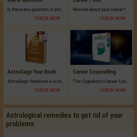
Is there any question or problem lingering.
Worried about your career? don't know what is.
CHECK NOW
CHECK NOW
AstroSage Year Book
Career Counselling
AstroSage Yearbook is a channel to fulfill your dreams and destiny.
The CogniAstro Career Counselling Report is the most comprehensive report available on this topic.
CHECK NOW
CHECK NOW
Astrological remedies to get rid of your
problems