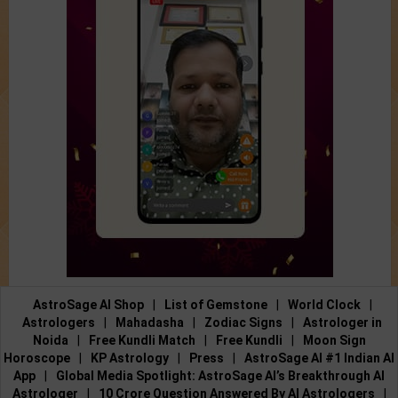
AstroSage AI Shop
|
List of Gemstone
|
World Clock
|
Astrologers
|
Mahadasha
|
Zodiac Signs
|
Astrologer in
Noida
|
Free Kundli Match
|
Free Kundli
|
Moon Sign
Horoscope
|
KP Astrology
|
Press
|
AstroSage AI #1 Indian AI
App
|
Global Media Spotlight: AstroSage AI’s Breakthrough AI
Astrologer
|
10 Crore Question Answered By AI Astrologers
|