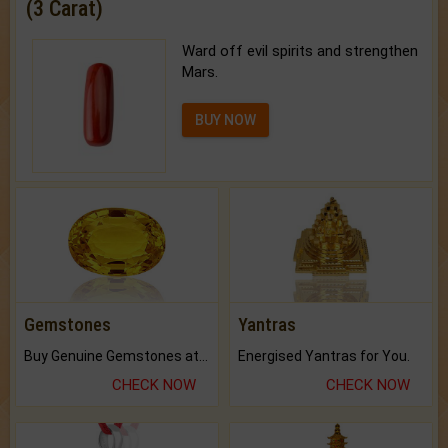
(3 Carat)
Ward off evil spirits and strengthen
Mars.
BUY NOW
Gemstones
Yantras
Buy Genuine Gemstones at Best Prices.
Energised Yantras for You.
CHECK NOW
CHECK NOW