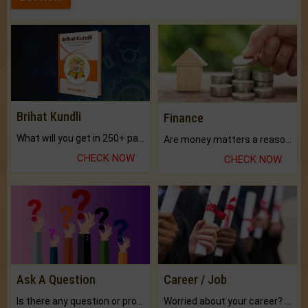
Brihat Kundli
Finance
What will you get in 250+ pages Colored Brihat Kundli.
Are money matters a reason for the dark-circles under your eyes?
CHECK NOW
CHECK NOW
Ask A Question
Career / Job
Is there any question or problem lingering.
Worried about your career? don't know what is.