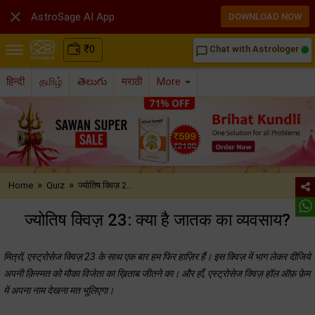

AstroSage AI App
DOWNLOAD NOW
₹
0
Chat with Astrologer
chat_bubble_outline
हिन्दी
தமிழ்
తెలుగు
मराठी
More
»
»
Home
Quiz
ज्योतिष क्विज़ 2..
ज्योतिष क्विज़ 23: क्या है जातक का व्यवसाय?
मित्रों, एस्ट्रोसेज क्विज़ 23 के साथ एक बार हम फिर हाज़िर हैं। इस क्विज़ में भाग लेकर दीजिये
अपनी क़िस्मत को मौका विजेता का ख़िताब जीतने का। और हाँ, एस्ट्रोसेज क्विज़ हॉल ऑफ़ फ़ेम
में अपना नाम देखना मत भूलिएगा।