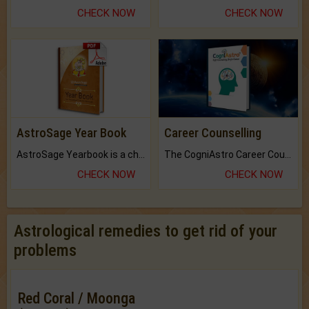
CHECK NOW
CHECK NOW
AstroSage Year Book
Career Counselling
AstroSage Yearbook is a channel to fulfill your dreams and destiny.
The CogniAstro Career Counselling Report is the most comprehensive report available on this topic.
CHECK NOW
CHECK NOW
Astrological remedies to get rid of your
problems
Red Coral / Moonga