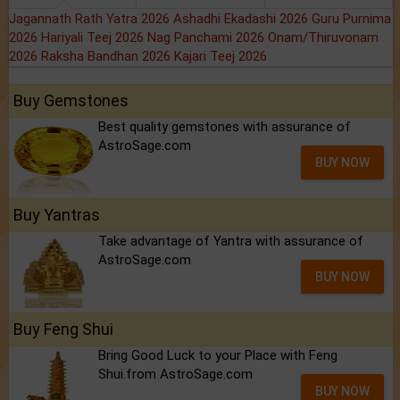
Jagannath Rath Yatra 2026
Ashadhi Ekadashi 2026
Guru Purnima
2026
Hariyali Teej 2026
Nag Panchami 2026
Onam/Thiruvonam
2026
Raksha Bandhan 2026
Kajari Teej 2026
Buy Gemstones
Best quality gemstones with assurance of
AstroSage.com
BUY NOW
Buy Yantras
Take advantage of Yantra with assurance of
AstroSage.com
BUY NOW
Buy Feng Shui
Bring Good Luck to your Place with Feng
Shui.from AstroSage.com
BUY NOW