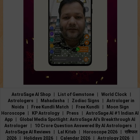
AstroSage AI Shop
|
List of Gemstone
|
World Clock
|
Astrologers
|
Mahadasha
|
Zodiac Signs
|
Astrologer in
Noida
|
Free Kundli Match
|
Free Kundli
|
Moon Sign
Horoscope
|
KP Astrology
|
Press
|
AstroSage AI #1 Indian AI
App
|
Global Media Spotlight: AstroSage AI’s Breakthrough AI
Astrologer
|
10 Crore Question Answered By AI Astrologers
|
AstroSage AI Reviews
|
Lal Kitab
|
Horoscope 2026
|
राशिफल
2026
|
Holidays 2026
|
Calendar 2026
|
Astrology 2026
|