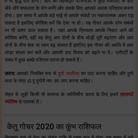
में भी वृद्धि दर्ज होगी। आप की महत्वपूर्ण योजनाओं में कुछ रुकावट के बाद
धीरे-धीरे सफलता के योग बनेंगे और उसके लिए आपको अथक परिश्रम करना
होगा। इस समय में आपके बड़े भाई से आपके संबंधों पर नकारात्मक असर पड़
सकता है इसलिए कोशिश करें कि ऐसा ना हो। यह गोचर आपके प्रेम संबंधों
पर भी असर डाल सकता है। जहां आपके प्रियतम आपके निकट आने की
कोशिश करेंगे, वहीं यह केतु आप दोनों के बीच थोड़ी दूरी बढ़ाएगा और आप
दोनों के बीच शक या वहम बढ़ सकता है इसलिए इस गोचर की अवधि में आप
थोड़ा संभल कर चलें और आपसी वाद विवाद को बढ़ने ना दें। प्रॉपर्टी के
संबंध में कुछ अच्छे परिणाम प्राप्त हो सकते हैं।
उपाय:
आपको नियमित रूप से
दुर्गा चालीसा
का पाठ करना चाहिए और दुर्गा
माता के मंत्र ॐ दुं दुर्गायै नमः का जाप करना चाहिए।
सेहत से जुड़ी किसी भी समस्या के ज्योतिषीय उपाय के लिए हमारे
एक्सपर्ट
ज्योतिष
से परामर्श लें।
केतु गोचर 2020 का कुंभ राशिफल
सितम्बर माह से केतु का गोचर राशि से दशम भाव में होगा, इस समय में नये