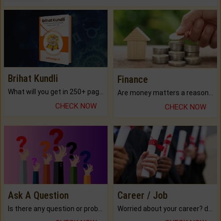
Brihat Kundli
Finance
What will you get in 250+ pages Colored Brihat Kundli.
Are money matters a reason for the dark-circles under your eyes?
CHECK NOW
CHECK NOW
Ask A Question
Career / Job
Is there any question or problem lingering.
Worried about your career? don't know what is.