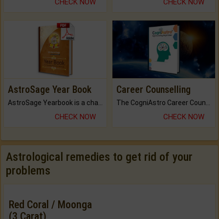
CHECK NOW
CHECK NOW
AstroSage Year Book
Career Counselling
AstroSage Yearbook is a channel to fulfill your dreams and destiny.
The CogniAstro Career Counselling Report is the most comprehensive report available on this topic.
CHECK NOW
CHECK NOW
Astrological remedies to get rid of your
problems
Red Coral / Moonga
(3 Carat)