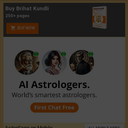
Buy Brihat Kundli
250+ pages
BUY NOW
AstroSage on Mobile
ALL MOBILE APPS