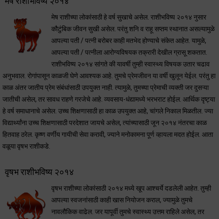
मेष राशीभविष्य २०१४
मेष राशीच्या लोकांसाठी हे वर्ष सुखाचे असेल. राशीभविष्य २०१४ नुसार
कौटुंबिक जीवन सुखी असेल. परंतु शनि व राहू सप्तम स्थानात असल्यामुळे
आपल्या पती / पत्नी बरोबर काही मतभेद होण्याचे संकेत आहेत. यामुळे,
आपल्या पती / पत्नीला आरोग्यविषयक तक्रारी देखील ग्रासू शकतात.
राशीभविष्य २०१४ सांगते की यावर्षी तुम्ही स्वास्थ्य विषयक उतार चढाव
अनुभवाल. रोगांपासून काळजी घेणे आवश्यक आहे. तुमचे प्रेमजीवन या वर्षी खुलून येईल. परंतु हा
काळ अंतर जातीय प्रेम संबंधांसाठी उपयुक्त नाही. त्यामुळे, तुमच्या प्रेमाची व्यक्ती जर दुसऱ्या
जातीची असेल, तर सावध राहणे गरजेचे आहे. व्यवसाय-धंद्यामध्ये भरभराट होईल. आर्थिक दृष्ट्या
हे वर्ष समाधानाचे असेल. उच्च शिक्षणासाठी हा काळ उपयुक्त आहे, चांगले निकाल मिळतील. ज्या
विद्यार्थ्यांना उच्च शिक्षणासाठी परदेशात जायचे असेल, त्यांच्यासाठी जून २०१४ नंतरचा काळ
हितवाह ठरेल. कृष्ण वर्णीय गायीची सेवा करावी, ज्याने मनोकामना पूर्ण व्हायला मदत होईल. आता
वळूया वृषभ राशीकडे.
वृषभ राशीभविष्य २०१४
वृषभ राशीच्या लोकांसाठी २०१४ मध्ये खूप आश्चर्ये दडलेली आहेत. तुम्ही
आपल्या स्वजनांसाठी काही खास नियोजन कराल, ज्यामुळे तुमचे
नावलौकिक वाढेल. जर यापूर्वी तुमचे स्वास्थ्य उत्तम राहिले असेल, तर