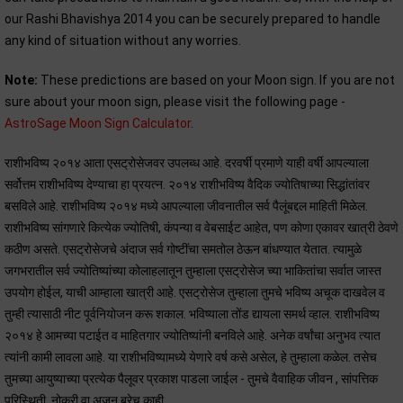
our Rashi Bhavishya 2014 you can be securely prepared to handle
any kind of situation without any worries.
Note:
These predictions are based on your Moon sign. If you are not
sure about your moon sign, please visit the following page -
AstroSage Moon Sign Calculator
.
राशीभविष्य २०१४ आता एसट्रोसेजवर उपलब्ध आहे. दरवर्षी प्रमाणे याही वर्षी आपल्याला
सर्वोत्तम राशीभविष्य देण्याचा हा प्रयत्न. २०१४ राशीभविष्य वैदिक ज्योतिषाच्या सिद्धांतांवर
बसविले आहे. राशीभविष्य २०१४ मध्ये आपल्याला जीवनातील सर्व पैलूंबद्दल माहिती मिळेल.
राशीभविष्य सांगणारे कित्येक ज्योतिषी, कंपन्या व वेबसाईट आहेत, पण कोणा एकावर खात्री ठेवणे
कठीण असते. एसट्रोसेजचे अंदाज सर्व गोष्टींचा समतोल ठेऊन बांधण्यात येतात. त्यामुळे
जगभरातील सर्व ज्योतिष्यांच्या कोलाहलातून तुम्हाला एसट्रोसेज च्या भाकितांचा सर्वात जास्त
उपयोग होईल, याची आम्हाला खात्री आहे. एसट्रोसेज तुम्हाला तुमचे भविष्य अचूक दाखवेल व
तुम्ही त्यासाठी नीट पूर्वनियोजन करू शकाल. भविष्याला तोंड द्यायला समर्थ व्हाल. राशीभविष्य
२०१४ हे आमच्या पटाईत व माहितगार ज्योतिष्यांनी बनविले आहे. अनेक वर्षांचा अनुभव त्यात
त्यांनी कामी लावला आहे. या राशीभविष्यामध्ये येणारे वर्ष कसे असेल, हे तुम्हाला कळेल. तसेच
तुमच्या आयुष्याच्या प्रत्येक पैलूवर प्रकाश पाडला जाईल - तुमचे वैवाहिक जीवन , सांपत्तिक
परिस्थिती, नोकरी वा अजून बरेच काही.