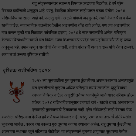
राहू संक्रमणानंतर स्वास्थ्य विषयक काळज्या मिटतील. हे वर्ष प्रेम
विषयक बाबींसाठी अनुकूल आहे. परंतु, वैवाहिक जीवनात काही उतार चढाव येतील. २०१४
राशिभाविष्याचा सल्ला आहे की, फालतू दावे - खटले यांमध्ये अडकू नये, त्याने केवळ पैसा व वेळ
खर्ची जाईल. व्यावसायिक पातळीवर देखील अडचणींना तोंड द्यावे लागेल. पण त्या अडचणींवर
मात करून तुम्ही यश मिळवाल. सांपत्तिक दृष्ट्या, २०१४ हे साल सरासरीचे असेल. परिश्रम
केल्यास विद्यार्थ्यांना चांगले यश मिळेल. उच्च शिक्षणासाठी परदेश जाऊ इच्छिणार्यांसाठी हा काळ
अनुकूल अहे. उपाय म्हणून वानरांची सेवा करावी. तसेच मांसाहारी अन्न व दारू यांचे सेवन टाळावे.
आता चर्चा करूया वृश्चिक राशीची.
वृश्चिक राशीभविष्य २०१४
२०१४ च्या सुरुवातीला गुरु तुमच्या कुंडलीच्या अष्टम स्थानात असल्यामुळे
यश प्राप्तीसाठी तुम्हाला अधिक परिश्रम करावे लागतील. कुटुंबियांचा
स्वभाव विचित्र वाटेल, असुरक्षिततेच्या भावनेमुळे आरोग्यावर परिणाम होऊ
शकेल. २०१४ राशिभाविश्यानुसार शक्यतो दावे - खटले टाळा. अनावश्यक
प्रवासही तुमच्यासाठी हितकारक नाही. प्रेम संबंधातही काही बेबनाव येऊ
शकतील. परिश्रमांना देखील हवे तसे फळ मिळणार नाही. परंतु, २०१४ चा उत्तरार्ध परिस्थितीत
सुधारणा आणेल , कारण त्या काळात गुरु तुमच्या नवव्या स्थानात असेल. राहू तुमच्या कुंडलीच्या
अकराव्या स्थानात जुलै महिन्यात पोहोचेल. या संक्रमणाने तुमच्या आयुष्यात सुधारणा येतील.