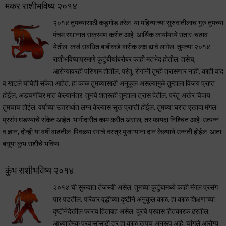
मकर राशीभविष्य २०१४
२०१४ तुमच्यासाठी कडूगोड ठरेल. या महिन्याच्या सुरुवातीलाच गुरु तुमच्या
पंचम स्थानात संक्रमण करीत आहे. आर्थिक कार्यांमध्ये उतार-चढाव
येतील. कर्ज संबंधित बाबींकडे बारीक लक्ष द्यावे लागेल. तुमच्या २०१४
राशीभविष्याप्रमाणे कुटुंबीयांबरोबर काही मतभेद होतील. तसेच,
आरोग्यावरही परिणाम होतील. परंतु, रोगांनी तुम्ही त्रासणार नाही. काही वाद
व खटले यांचेही संकेत आहेत. हा काळ तुमच्यासाठी अनुकूल असल्यामुळे तुम्हाला विजय प्राप्त
होईल, अडचणींवर मात केल्यानंतर. तुमचे शत्रूही तुम्हाला त्रास देतील, परंतु अखेर विजय
तुमचाच होईल. वर्षाच्या उत्तरार्धात लग्न केल्यास सुख प्राप्ती होईल. तुमच्या घरात एखादा मंगल
प्रसंग घडण्याचे संकेत आहेत. भागीदारीत काम करीत असाल, तर फायदा निश्चित आहे. उत्पन्न
व ज्ञान, दोन्ही या वर्षी वाढतील. पिवळ्या रंगांचे वस्त्र पुजाऱ्यांना दान केल्याने उन्नती होईल. आता
बघूया कुंभ राशीचे भविष्य.
कुंभ राशीभविष्य २०१४
२०१४ ची सुरुवात तेजस्वी असेल. तुमच्या कुटुंबामध्ये काही मंगल प्रसंग
पार पडतील. परिवार वृद्धीच्या दृष्टीने अनुकूल काळ. हा काळ शिक्षणाच्या
दृष्टीनेदेखील फारच हितावह असेल. दूरचे प्रवास हितकारक ठरतील.
आध्यात्मिक प्रवासांसाठी तर हा काळ खूपच अनुरूप आहे. चांगले आरोग्य