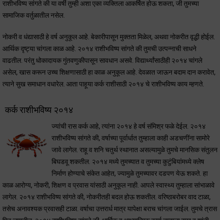
राशीभविष्य सांगते की या वर्षी तुम्ही अशा एका व्यक्तिला आकर्षित होऊ शकता, जी तुमच्या
सामाजिक वर्तुळातील नसेल.
नोकरी व धंद्यासाठी हे वर्ष अनुकूल आहे. बेकारीपासून मुक्तता मिळेल, अथवा नोकरीत वृद्धी होईल.
आर्थिक दृष्ट्या चांगला काळ आहे. २०१४ राशीभविष्य सांगते की तुमची उत्पन्नाची साधने
वाढतील. परंतु धोकादायक गुंतवणुकीपासून सावधान असवे. विद्यार्थ्यांसाठीही २०१४ चांगले
असेल, खास करून उच्च शिक्षणासाठी हा काळ अनुकूल आहे. देवळात जाऊन बदाम दान करावेत,
त्याने सुख समाधान वधारेल. आता पाहूया कर्क राशीसाठी २०१४ चे राशीभविष्य काय म्हणते.
कर्क राशीभविष्य २०१४
ज्यांची रास कर्क आहे, त्यांना २०१४ हे वर्ष संमिश्र फळे देईल. २०१४
राशीभविष्य सांगते की, वर्षाच्या पूर्वार्धात तुम्हाला काही अडचणींना सामोरे
जावे लागेल. राहू व शनि चतुर्थ स्थानात असल्यामुळे तुमचे मानसिक संतुलन
बिघडवू शकतील. २०१४ मध्ये तुमच्यात व तुमच्या कुटुंबियांमध्ये क्लेष
निर्माण होण्याचे संकेत आहेत, ज्यामुळे तुमच्यावर दडपण येऊ शकते. हा
काळ आरोग्य, नोकरी, शिक्षण व प्रवास यांसाठी अनुकूल नाही. आपले स्वास्थ्य तुम्हाला सांभाळावे
लागेल. २०१४ राशीभविष्य सांगते की, नोकरीतही बदल होऊ शकतील. वरिष्ठाबरोबर वाद टाळा,
तसेच अनावश्यक प्रवासही टाळा. वर्षाचा उत्तरार्ध मात्र यापेक्षा बराच चांगला जाईल. तुमचे त्रास