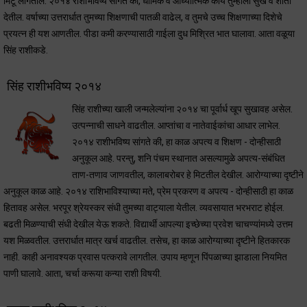
मिटू लागतील. २०१४ राशीभविष्य सांगते की, धार्मिक व आध्यात्मिक कार्य तुम्हाला सुख व शांती
देतील. वर्षाच्या उत्तरार्धात तुमच्या शिक्षणाची पातळी वाढेल, व तुमचे उच्च शिक्षणाच्या दिशेचे
प्रयत्न ही यश आणतील. पीडा कमी करण्यासाठी गाईला दुध मिश्रित भात घालावा. आता वळूया
सिंह राशीकडे.
सिंह राशीभविष्य २०१४
सिंह राशीच्या खाली जन्मलेल्यांना २०१४ चा पूर्वार्ध खूप सुखावह असेल.
उत्पन्नाची साधने वाढतील. आप्तांचा व नातेवाईकांचा आधार लाभेल.
२०१४ राशीभविष्य सांगते की, हा काळ अपत्य व शिक्षण - दोन्हीसाठी
अनुकूल आहे. परन्तु, शनि पंचम स्थानात असल्यामुळे अपत्य-संबंधित
ताण-तणाव जाणवतील, कालाबरोबर हे मिटतील देखील. आरोग्याच्या दृष्टीने
अनुकूल काळ आहे. २०१४ राशिभाविश्याच्या मते, प्रेम प्रकरण व अपत्य - दोन्हीसाठी हा काळ
हितावह असेल. भरपूर श्रेयस्कर संधी तुमच्या वाट्याला येतील. व्यवसायात भरभराट होईल.
बढती मिळण्याची संधी देखील येऊ शकते. विद्यार्थी आपल्या इच्छेच्या प्रवेश चाचण्यांमध्ये उत्तम
यश मिळवतील. उत्तरार्धात मात्र खर्च वाढतील. तसेच, हा काळ आरोग्याच्या दृष्टीने हितकारक
नाही. काही अनावश्यक प्रवास पत्करावे लागतील. उपाय म्हणून पिंपळाच्या झाडाला नियमित
पाणी घालावे. आता, चर्चा करूया कन्या राशी विषयी.