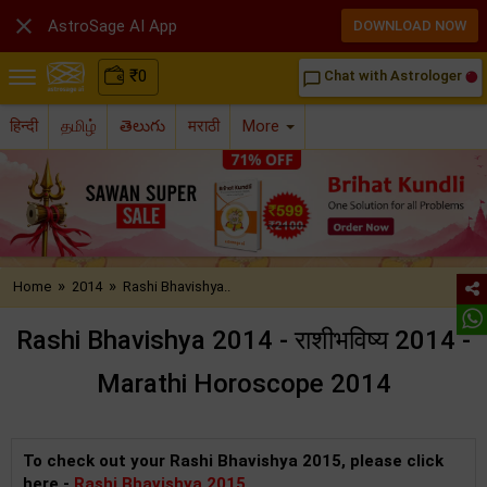

AstroSage AI App
DOWNLOAD NOW
₹
0
Chat with Astrologer
chat_bubble_outline
हिन्दी
தமிழ்
తెలుగు
मराठी
More
»
»
Home
2014
Rashi Bhavishya..
Rashi Bhavishya 2014 - राशीभविष्य 2014 -
Marathi Horoscope 2014
To check out your Rashi Bhavishya 2015, please click
here -
Rashi Bhavishya 2015