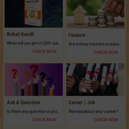
Brihat Kundli
Finance
What will you get in 250+ pages Colored Brihat Kundli.
Are money matters a reason for the dark-circles under your eyes?
CHECK NOW
CHECK NOW
Ask A Question
Career / Job
Is there any question or problem lingering.
Worried about your career? don't know what is.
CHECK NOW
CHECK NOW