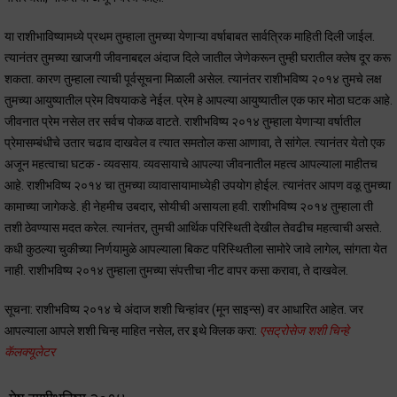
या राशीभाविष्यामध्ये प्रथम तुम्हाला तुमच्या येणाऱ्या वर्षाबाबत सार्वत्रिक माहिती दिली जाईल.
त्यानंतर तुमच्या खाजगी जीवनाबद्दल अंदाज दिले जातील जेणेकरून तुम्ही घरातील क्लेष दूर करू
शकता. कारण तुम्हाला त्याची पूर्वसूचना मिळाली असेल. त्यानंतर राशीभविष्य २०१४ तुमचे लक्ष
तुमच्या आयुष्यातील प्रेम विषयाकडे नेईल. प्रेम हे आपल्या आयुष्यातील एक फार मोठा घटक आहे.
जीवनात प्रेम नसेल तर सर्वच पोकळ वाटते. राशीभविष्य २०१४ तुम्हाला येणाऱ्या वर्षातील
प्रेमासम्बंधीचे उतार चढाव दाखवेल व त्यात समतोल कसा आणावा, ते सांगेल. त्यानंतर येतो एक
अजून महत्वाचा घटक - व्यवसाय. व्यवसायाचे आपल्या जीवनातील महत्व आपल्याला माहीतच
आहे. राशीभविष्य २०१४ चा तुमच्या व्यावासायामाध्येही उपयोग होईल. त्यानंतर आपण वळू तुमच्या
कामाच्या जागेकडे. ही नेहमीच उबदार, सोयीची असायला हवी. राशीभविष्य २०१४ तुम्हाला ती
तशी ठेवण्यास मदत करेल. त्यानंतर, तुमची आर्थिक परिस्थिती देखील तेवढीच महत्वाची असते.
कधी कुठल्या चुकीच्या निर्णयामुळे आपल्याला बिकट परिस्थितीला सामोरे जावे लागेल, सांगता येत
नाही. राशीभविष्य २०१४ तुम्हाला तुमच्या संपत्तीचा नीट वापर कसा करावा, ते दाखवेल.
सूचना: राशीभविष्य २०१४ चे अंदाज शशी चिन्हांवर (मून साइन्स) वर आधारित आहेत. जर
आपल्याला आपले शशी चिन्ह माहित नसेल, तर इथे क्लिक करा:
एसट्रोसेज शशी चिन्हे
कॅलक्यूलेटर