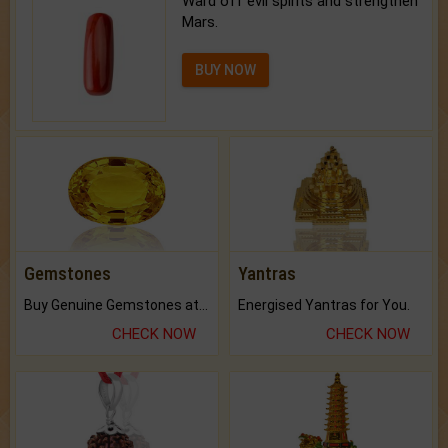
Ward off evil spirits and strengthen
Mars.
BUY NOW
Gemstones
Yantras
Buy Genuine Gemstones at Best Prices.
Energised Yantras for You.
CHECK NOW
CHECK NOW