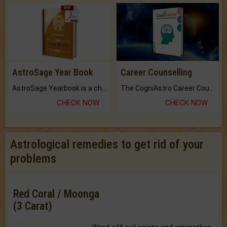
AstroSage Year Book
Career Counselling
AstroSage Yearbook is a channel to fulfill your dreams and destiny.
The CogniAstro Career Counselling Report is the most comprehensive report available on this topic.
CHECK NOW
CHECK NOW
Astrological remedies to get rid of your
problems
Red Coral / Moonga
(3 Carat)