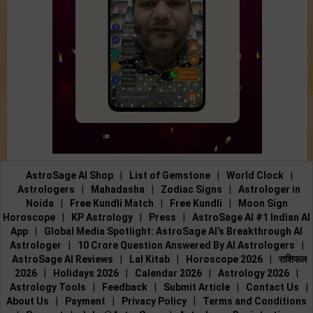
AstroSage AI Shop
|
List of Gemstone
|
World Clock
|
Astrologers
|
Mahadasha
|
Zodiac Signs
|
Astrologer in
Noida
|
Free Kundli Match
|
Free Kundli
|
Moon Sign
Horoscope
|
KP Astrology
|
Press
|
AstroSage AI #1 Indian AI
App
|
Global Media Spotlight: AstroSage AI’s Breakthrough AI
Astrologer
|
10 Crore Question Answered By AI Astrologers
|
AstroSage AI Reviews
|
Lal Kitab
|
Horoscope 2026
|
राशिफल
2026
|
Holidays 2026
|
Calendar 2026
|
Astrology 2026
|
Astrology Tools
|
Feedback
|
Submit Article
|
Contact Us
|
About Us
|
Payment
|
Privacy Policy
|
Terms and Conditions