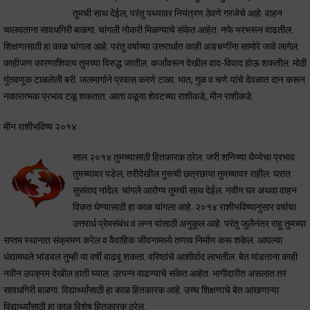
तुमची साथ देईल, परंतु पथ्यावर नियंत्रण ठेवणे गरजेचे आहे. वाहन
चालवताना सावधगिरी बाळगा. चांगली नोकरी मिळण्याचे संकेत आहेत. नफे भरभरून वाढतील.
शिक्षणासाठी हा काळ चांगला आहे. परंतु वर्षाच्या उत्तरार्धात काही अडचणींना सामोरे जावे लागेल.
काहीजण कारणाशिवाय तुमच्या विरुद्ध जातील. कर्जांवरून देखील वाद-विवाद होऊ शकतील. मोठी
गुंतवणूक टाळलेली बरी. जलमार्गाने प्रवास करणे टाळा. भात, गुळ व चणे यांचे देवळात दान करून
नकारात्मक प्रभाव टळू शकतात. आता वळूया शेवटच्या राशीकडे, मीन राशीकडे.
मीन राशीभविष्य २०१४
साल २०१४ तुमच्यासाठी हितकारक ठरेल. जरी शनिच्या धैय्येचा प्रभाव
तुमच्यावर पडेल, तरीदेखील गुरूची छत्रछाया तुमच्यावर राहील. घरात
सुसंवाद नांदेल. चांगले आरोग्य तुमची साथ देईल. नवीन घर अथवा वाहन
विकत घेण्यासाठी हा काळ चांगला आहे. २०१४ राशीभविष्यानुसार वर्षाचा
उत्तरार्ध प्रेमसंबंध व लग्न यांसाठी अनुकूल आहे. परंतु जुलैनंतर राहू तुमच्या
सप्तम स्थानात संक्रमण करेल व वैवाहिक जीवनामध्ये तणाव निर्माण करू शकेल. आपल्या
धंद्यामधले भांडवल तुम्ही या वर्षी वाढवू शकता. वरिष्ठांचे आशीर्वाद लाभतील. बेत मांडताना काही
नवीन उपक्रम देखील हाती घ्याल. उत्पन्न वाढण्याचे संकेत आहेत. भागीदारीत असलात तर
सावधगिरी बाळगा. विद्यार्थ्यांसाठी हा काळ हितकारक आहे. उच्च शिक्षणाचे बेत आखणाऱ्या
विद्यार्थ्यांसाठी हा काळ विशेष हितकारक ठरेल.