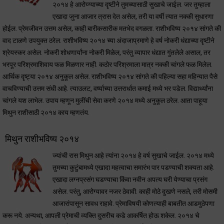
२०१४ हे आरोय्ग्याच्या दृष्टीने तुमच्यासाठी सुखाचे जाईल. जर तुम्हाला
एखादा जुना आजार त्रास देत असेल, तरी या वर्षी त्यात नक्की सुधारणा
होईल. प्रेमजीवन उत्तम असेल, काही बारीकसारीक मतभेद वगळता. राशीभविष्य २०१४ सांगते की
वाद टाळणे उपयुक्त ठरेल. राशीभविष्य २०१४ च्या अंदाजाप्रमाणे हे वर्ष नोकरी धंद्याच्या दृष्टीने
श्रेयस्कर असेल. नोकरी शोधणार्यांना नोकरी मिळेल, परंतु व्यापार धंद्यात गुंतलेले असाल, तर
भरपूर परिश्रमाशिवाय फळ मिळणार नाही. कठोर परिश्रमाला मात्र नक्की चांगले फळ मिलेल.
आर्थिक दृष्ट्या २०१४ अनुकूल असेल. राशीभविष्य २०१४ सांगते की पहिल्या सहा महिन्यात पैसे
वाचविण्याची उत्तम संधी आहे. त्याउलट, वर्ष्याच्या उत्तरार्धात कमाई मध्ये भर पडेल. विद्यार्थ्यांना
चांगले यश लाभेल. उपाय म्हणून मुलींची सेवा करणे २०१४ मध्ये अनुकूल ठरेल. आता पाहूया
मिथुन राशीसाठी २०१४ काय म्हणतंय.
मिथुन राशीभविष्य २०१४
ज्यांची रास मिथुन आहे त्यांना २०१४ हे वर्ष सुखाचे जाईल. २०१४ मध्ये
तुमच्या कुटुंबामध्ये एखादा महत्वाचा समारंभ पार पडण्याची शक्यता आहे.
एखादा लग्नप्रसंग घडण्याचा किंवा नवीन अपत्य घरी येण्याचा प्रसंग
असेल. परंतु, आरोग्यावर नजर ठेवावी. काही मोठे दुखणे नसले, तरी मोसमी
आजारांपासून सावध राहावे. प्रेमाविषयी कोणत्याही बाबतीत आडमुठेपणा
करू नये. अन्यथा, आपली प्रेमाची व्यक्ति दुसरीच कडे आकर्षित होऊ शकेल. २०१४ चे