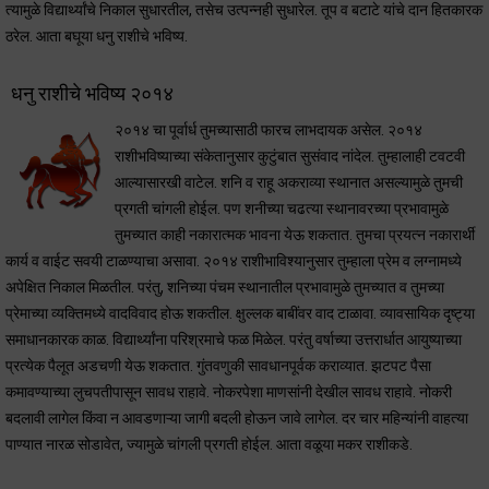
त्यामुळे विद्यार्थ्यांचे निकाल सुधारतील, तसेच उत्पन्नही सुधारेल. तूप व बटाटे यांचे दान हितकारक
ठरेल. आता बघूया धनु राशीचे भविष्य.
धनु राशीचे भविष्य २०१४
२०१४ चा पूर्वार्ध तुमच्यासाठी फारच लाभदायक असेल. २०१४
राशीभविष्याच्या संकेतानुसार कुटुंबात सुसंवाद नांदेल. तुम्हालाही टवटवी
आल्यासारखी वाटेल. शनि व राहू अकराव्या स्थानात असल्यामुळे तुमची
प्रगती चांगली होईल. पण शनीच्या चढत्या स्थानावरच्या प्रभावामुळे
तुमच्यात काही नकारात्मक भावना येऊ शकतात. तुमचा प्रयत्न नकारार्थी
कार्य व वाईट सवयी टाळण्याचा असावा. २०१४ राशीभाविश्यानुसार तुम्हाला प्रेम व लग्नामध्ये
अपेक्षित निकाल मिळतील. परंतु, शनिच्या पंचम स्थानातील प्रभावामुळे तुमच्यात व तुमच्या
प्रेमाच्या व्यक्तिमध्ये वादविवाद होऊ शकतील. क्षुल्लक बाबींवर वाद टाळावा. व्यावसायिक दृष्ट्या
समाधानकारक काळ. विद्यार्थ्यांना परिश्रमाचे फळ मिळेल. परंतु वर्षाच्या उत्तरार्धात आयुष्याच्या
प्रत्येक पैलूत अडचणी येऊ शकतात. गुंतवणुकी सावधानपूर्वक कराव्यात. झटपट पैसा
कमावण्याच्या लुचपतीपासून सावध राहावे. नोकरपेशा माणसांनी देखील सावध राहावे. नोकरी
बदलावी लागेल किंवा न आवडणाऱ्या जागी बदली होऊन जावे लागेल. दर चार महिन्यांनी वाहत्या
पाण्यात नारळ सोडावेत, ज्यामुळे चांगली प्रगती होईल. आता वळूया मकर राशीकडे.