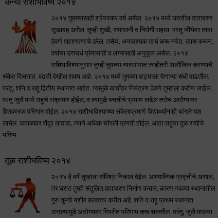
कन्या राशीभविष्य २०१४
२०१४ तुमच्यासाठी श्रेयस्कर वर्ष असेल. २०१४ मध्ये घरातील वातावरण
सुखावह असेल. तुम्ही सुखी, समाधानी व निरोगी राहाल. परंतु जीभेवर ताबा
ठेवणे शहाणपणाचे ठरेल. तसेच, अनावश्यक खर्च करू नयेत. खास करून,
वर्षाचा उत्तरार्ध प्रेमासाठी व लग्नासाठी अनुकूल असेल. २०१४
राशिभाविश्यानुसार तुम्ही तुमच्या व्यवसायात काहीतरी अलौकिक करण्याचे
संकेत दिसतात. बढती देखील शक्य आहे. २०१४ मध्ये तुमच्या वाट्याला येणाऱ्या संधी वाढतील.
परंतु, शनि व राहू द्वितीय स्थानात आहेत. त्यामुळे खर्चांवर नियंत्रण ठेवणे तुम्हाला कठीण जाईल.
परंतु जुलै मध्ये राहूचे संक्रमण होईल, व त्यामुळे बचतीचे प्रमाण वाढेल तसेच आरोग्यावर
हितकारक परिणाम होईल. २०१४ राशीभाविश्याच्या संकेताप्रमाणे विद्यार्थ्यांनाही चांगले यश
लाभेल. कपाळावर शेंदूर लावावा, त्याने अधिक चांगली प्रगती होईल. आता पाहूया तूळ राशीचे
भविष्य.
तूळ राशीभविष्य २०१४
२०१४ हे वर्ष तुम्हाला संमिश्र निकाल देईल. आध्यात्मिक प्रवृत्तीचे असाल,
तर घरात तुम्ही संतुलित वातावरण निर्माण कराल, कारण नवव्या स्थानातील
गुरु तुमचे नशीब बलवत्तर करीत अहे. शनि व राहू प्रथम स्थानात
असल्यामुळे आरोग्यावर विपरीत परिणाम करू शकतील. परंतु, जुलै मधल्या