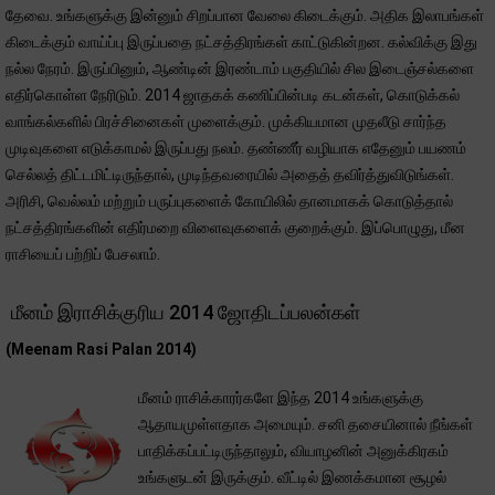
தேவை. உங்களுக்கு இன்னும் சிறப்பான வேலை கிடைக்கும். அதிக இலாபங்கள்
கிடைக்கும் வாய்ப்பு இருப்பதை நட்சத்திரங்கள் காட்டுகின்றன. கல்விக்கு இது
நல்ல நேரம். இருப்பினும், ஆண்டின் இரண்டாம் பகுதியில் சில இடைஞ்சல்களை
எதிர்கொள்ள நேரிடும். 2014 ஜாதகக் கணிப்பின்படி கடன்கள், கொடுக்கல்
வாங்கல்களில் பிரச்சினைகள் முளைக்கும். முக்கியமான முதலீடு சார்ந்த
முடிவுகளை எடுக்காமல் இருப்பது நலம். தண்ணீர் வழியாக எதேனும் பயணம்
செல்லத் திட்டமிட்டிருந்தால், முடிந்தவரையில் அதைத் தவிர்த்துவிடுங்கள்.
அரிசி, வெல்லம் மற்றும் பருப்புகளைக் கோயிலில் தானமாகக் கொடுத்தால்
நட்சத்திரங்களின் எதிர்மறை விளைவுகளைக் குறைக்கும். இப்பொழுது, மீன
ராசியைப் பற்றிப் பேசலாம்.
மீனம் இராசிக்குரிய 2014 ஜோதிடப்பலன்கள்
(Meenam Rasi Palan 2014)
மீனம் ராசிக்காரர்களே இந்த 2014 உங்களுக்கு
ஆதாயமுள்ளதாக அமையும். சனி தசையினால் நீங்கள்
பாதிக்கப்பட்டிருந்தாலும், வியாழனின் அனுக்கிரகம்
உங்களுடன் இருக்கும். வீட்டில் இணக்கமான சூழல்