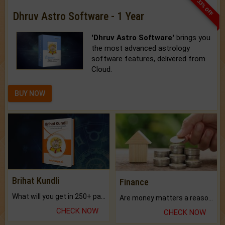
33% OFF
Dhruv Astro Software - 1 Year
'Dhruv Astro Software'
brings you
the most advanced astrology
software features, delivered from
Cloud.
BUY NOW
Brihat Kundli
Finance
What will you get in 250+ pages Colored Brihat Kundli.
Are money matters a reason for the dark-circles under your eyes?
CHECK NOW
CHECK NOW