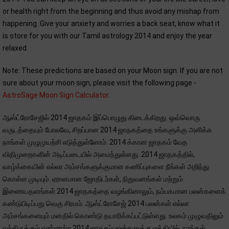
or health right from the beginning and thus avoid any mishap from
happening. Give your anxiety and worries a back seat, know what it
is store for you with our Tamil astrology 2014 and enjoy the year
relaxed.
Note: These predictions are based on your Moon sign. If you are not
sure about your moon sign, please visit the following page -
AstroSage Moon Sign Calculator
.
ஆஸ்ட்ரோசேஜில் 2014 ஜாதகம் இப்பொழுது கிடைக்கிறது. ஒவ்வொரு
வருடத்தையும் போலவே, சிறப்பான 2014 ஜாதகத்தை உங்களுக்கு அளிக்க
நாங்கள் முழுமுயற்சி எடுத்துள்ளோம். 2014 க்கான ஜாதகம் வேத
விதிமுறைகளின் அடிப்படையில் அமைந்துள்ளது. 2014 ஜாதகத்தில்,
வாழ்க்கையின் எல்லா அம்சங்களுக்குமான கணிப்புகளை நீங்கள் அறிந்து
கொள்ள முடியும். ஏராளமான ஜோதிடர்கள், நிறுவனங்கள் மற்றும்
இணையதளங்கள் 2014 ஜாதகத்தை வழங்கினாலும், நம்பகமான பலன்களைக்
கண்டுபிடிப்பது வெகு சிரமம். ஆஸ்ட்ரோசேஜ் 2014 பலன்கள் எல்லா
அம்சங்களையும் மனதில் கொண்டு தயாரிக்கப்பட்டுள்ளது. உலகம் முழுவதிலும்
வந்திருக்கும் எண்ணற்ற 2014 ஜாதகப்பலன்களுக்கு மத்தியில், நாங்கள்