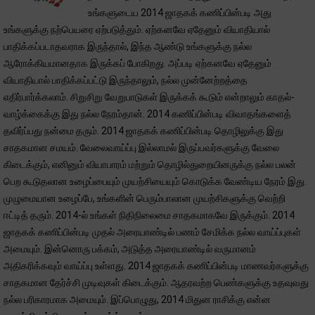
உங்களுடைய 2014 ஜாதகக் கணிப்பின்படி அது
உங்களுக்கு நற்பெயரை ஏற்படுத்தும். ஏற்கனவே ஏதேனும் வியாதியால்
பாதிக்கப்படாதவராக இருந்தால், இந்த ஆண்டு உங்களுக்கு நல்ல
ஆரோக்கியமானதாக இருக்கப் போகிறது. அப்படி ஏற்கனவே ஏதேனும்
வியாதியால் பாதிக்கப்பட்டு இருந்தாலும், நல்ல முன்னேற்றத்தை
எதிர்பார்க்கலாம். சிறுசிறு வேறுபாடுகள் இருக்கக் கூடும் என்றாலும் காதல்-
வாழ்க்கைக்கு இது நல்ல நேரம்தான். 2014 கணிப்பின்படி விவாதங்களைத்
தவிர்ப்பது நன்மை தரும். 2014 ஜாதகக் கணிப்பின்படி தொழிலுக்கு இது
சாதகமான சமயம். வேலைவாய்ப்பு இல்லாமல் இருப்பவர்களுக்கு வேலை
கிடைக்கும், எனினும் வியாபாரம் மற்றும் தொழில்துறையினருக்கு நல்ல பலன்
பெற கூடுதலான உழைப்பையும் முயற்சியையும் கொடுக்க வேண்டிய நேரம் இது.
முழுமையான உழைப்பே, உங்களின் பெரும்பாலான முயற்சிகளுக்கு வெற்றி
ஈட்டித் தரும். 2014-ல் உங்கள் நிதிநிலைமை சாதகமாகவே இருக்கும். 2014
ஜாதகக் கணிப்பின்படி முதல் அரையாண்டில் பணம் சேமிக்க நல்ல வாய்ப்புகள்
அமையும். இன்னொரு பக்கம், அடுத்த அரையாண்டில் வருமானம்
அதிகரிக்கவும் வாய்ப்பு உள்ளது. 2014 ஜாதகக் கணிப்பின்படி மாணவர்களுக்கு
சாதகமான தேர்ச்சி முடிவுகள் கிடைக்கும். ஆதரவற்ற பெண்களுக்கு உதவுவது
நல்ல பரிகாரமாக அமையும். இப்பொழுது, 2014 மிதுன ராசிக்கு என்ன