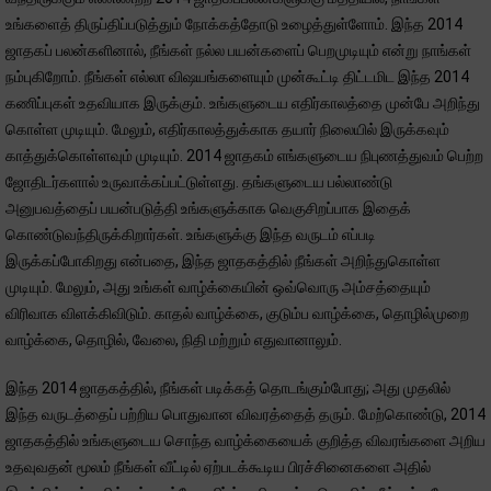
உங்களைத் திருப்திப்படுத்தும் நோக்கத்தோடு உழைத்துள்ளோம். இந்த 2014
ஜாதகப் பலன்களினால், நீங்கள் நல்ல பயன்களைப் பெறமுடியும் என்று நாங்கள்
நம்புகிறோம். நீங்கள் எல்லா விஷயங்களையும் முன்கூட்டி திட்டமிட இந்த 2014
கணிப்புகள் உதவியாக இருக்கும். உங்களுடைய எதிர்காலத்தை முன்பே அறிந்து
கொள்ள முடியும். மேலும், எதிர்காலத்துக்காக தயார் நிலையில் இருக்கவும்
காத்துக்கொள்ளவும் முடியும். 2014 ஜாதகம் எங்களுடைய நிபுணத்துவம் பெற்ற
ஜோதிடர்களால் உருவாக்கப்பட்டுள்ளது. தங்களுடைய பல்லாண்டு
அனுபவத்தைப் பயன்படுத்தி உங்களுக்காக வெகுசிறப்பாக இதைக்
கொண்டுவந்திருக்கிறார்கள். உங்களுக்கு இந்த வருடம் எப்படி
இருக்கப்போகிறது என்பதை, இந்த ஜாதகத்தில் நீங்கள் அறிந்துகொள்ள
முடியும். மேலும், அது உங்கள் வாழ்க்கையின் ஒவ்வொரு அம்சத்தையும்
விரிவாக விளக்கிவிடும். காதல் வாழ்க்கை, குடும்ப வாழ்க்கை, தொழில்முறை
வாழ்க்கை, தொழில், வேலை, நிதி மற்றும் எதுவானாலும்.
இந்த 2014 ஜாதகத்தில், நீங்கள் படிக்கத் தொடங்கும்போது; அது முதலில்
இந்த வருடத்தைப் பற்றிய பொதுவான விவரத்தைத் தரும். மேற்கொண்டு, 2014
ஜாதகத்தில் உங்களுடைய சொந்த வாழ்க்கையைக் குறித்த விவரங்களை அறிய
உதவுவதன் மூலம் நீங்கள் வீட்டில் ஏற்படக்கூடிய பிரச்சினைகளை அதில்