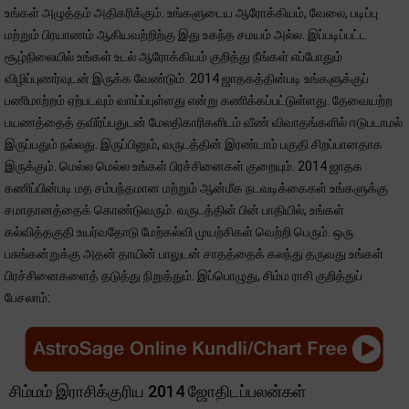
உங்கள் அழுத்தம் அதிகரிக்கும். உங்களுடைய ஆரோக்கியம், வேலை, படிப்பு
மற்றும் பிரயாணம் ஆகியவற்றிற்கு இது உகந்த சமயம் அல்ல. இப்படிப்பட்ட
சூழ்நிலையில் உங்கள் உடல் ஆரோக்கியம் குறித்து நீங்கள் எப்போதும்
விழிப்புணர்வுடன் இருக்க வேண்டும். 2014 ஜாதகத்தின்படி உங்களுக்குப்
பணிமாற்றம் ஏற்படவும் வாய்ப்புள்ளது என்று கணிக்கப்பட்டுள்ளது. தேவையற்ற
பயணத்தைத் தவிர்ப்பதுடன் மேலதிகாரிகளிடம் வீண் விவாதங்களில் ஈடுபடாமல்
இருப்பதும் நல்லது. இருப்பினும், வருடத்தின் இரண்டாம் பகுதி சிறப்பானதாக
இருக்கும். மெல்ல மெல்ல உங்கள் பிரச்சினைகள் குறையும். 2014 ஜாதக
கணிப்பின்படி மத சம்பந்தமான மற்றும் ஆன்மீக நடவடிக்கைகள் உங்களுக்கு
சமாதானத்தைக் கொண்டுவரும். வருடத்தின் பின் பாதியில், உங்கள்
கல்வித்தகுதி உயர்வதோடு மேற்கல்வி முயற்சிகள் வெற்றி பெரும். ஒரு
பசுங்கன்றுக்கு அதன் தாயின் பாலுடன் சாதத்தைக் கலந்து தருவது உங்கள்
பிரச்சினைகளைத் தடுத்து நிறுத்தும். இப்பொழுது, சிம்ம ராசி குறித்துப்
பேசலாம்:
சிம்மம் இராசிக்குரிய 2014 ஜோதிடப்பலன்கள்