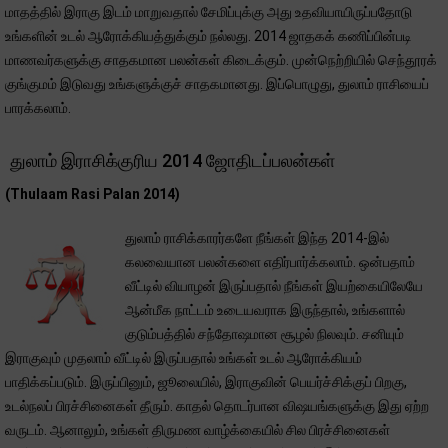
மாதத்தில் இராகு இடம் மாறுவதால் சேமிப்புக்கு அது உதவியாயிருப்பதோடு
உங்களின் உடல் ஆரோக்கியத்துக்கும் நல்லது. 2014 ஜாதகக் கணிப்பின்படி
மாணவர்களுக்கு சாதகமான பலன்கள் கிடைக்கும். முன்நெற்றியில் செந்தூரக்
குங்குமம் இடுவது உங்களுக்குச் சாதகமானது. இப்பொழுது, துலாம் ராசியைப்
பாரக்கலாம்.
துலாம் இராசிக்குரிய 2014 ஜோதிடப்பலன்கள்
(Thulaam Rasi Palan 2014)
துலாம் ராசிக்காரர்களே நீங்கள் இந்த 2014-இல்
கலவையான பலன்களை எதிர்பார்க்கலாம். ஒன்பதாம்
வீட்டில் வியாழன் இருப்பதால் நீங்கள் இயற்கையிலேயே
ஆன்மீக நாட்டம் உடையவராக இருந்தால், உங்களால்
குடும்பத்தில் சந்தோஷமான சூழல் நிலவும். சனியும்
இராகுவும் முதலாம் வீட்டில் இருப்பதால் உங்கள் உடல் ஆரோக்கியம்
பாதிக்கப்படும். இருப்பினும், ஜூலையில், இராகுவின் பெயர்ச்சிக்குப் பிறகு,
உடல்நலப் பிரச்சினைகள் தீரும். காதல் தொடர்பான விஷயங்களுக்கு இது ஏற்ற
வருடம். ஆனாலும், உங்கள் திருமண வாழ்க்கையில் சில பிரச்சினைகள்