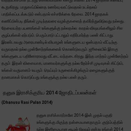
வித்தியாசமாக நடந்து கொள்வார்கள் என்று உங்கள் 2014 ஜாதகக் கணிப்பு
கூறுகிறது. பாதுகாப்பில்லாத உணர்வு வாட்டுவதால் உடல்நலம்
பாதிக்கப்படக்கூடும் என்பதால் எச்சரிக்கை தேவை. 2014 ஜாதகக்
கணிப்பின்படி நீங்கள் முடிந்தவரை வழக்குகளைத் தவிர்த்துவிடுவது நல்லது.
தேவையற்ற பயணங்கள் உங்களுக்கு நல்லதல்ல. காதல் விஷயங்களிலும் சில
குழப்பங்கள் ஏற்படும். பெரும்பாடு பட்டாலும் எதிர்பார்த்த பலன் கிட்டாது.
இரண்டாவது அரையாண்டில் வியாழன் உங்களுடைய ஒன்பதாம் வீட்டிற்கு
வருவதால் நல்ல முன்னேற்றங்களைக் கொண்டுவரும். ஜூலையில் இராகு
உங்களுடைய பதினோராவது வீட்டை வந்தடைகிறது. இந்த மாற்றம் முன்னேற்றம்
தரும். இதன் விளைவாக, மாணவர்களுக்கு நல்ல தேர்ச்சி முடிவுகள் கிட்டும்,
உங்கள் வருமானம் உயரும். நெய்யும் உருளைக்கிழங்கும் ஏழைகளுக்குத்
தானமாகக் கொடுப்பது உங்களுக்கு நல்ல பலன் தரும்.
தனுசு இராசிக்குரிய 2014 ஜோதிடப்பலன்கள்
(Dhanusu Rasi Palan 2014)
தனுசு ராசிக்காரர்களே 2014-இன் முதல் பகுதி
உங்களுக்கு மிகுந்த நன்மையானதாகும். குடும்பத்தில்
நல்ல இனிமையான சூழல் நிலவும் என்று உங்கள் 2014