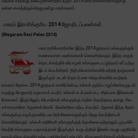
மிதக்க விடுவது நல்ல முன்னேற்றம் தரும். 2014 மகர ராசிக்காரர்களுக்கு
என்ன வைத்திருக்கிறது என்று பாரக்கலாம்.
மகரம் இராசிக்குரிய 2014 ஜோதிடப்பலன்கள்
(Magaram Rasi Palan 2014)
மகர ராசிக்காரர்களே இந்த 2014 ஜாதகம் உங்களுக்குக்
கலவையான பலன்களைக் கொண்டுவரும். இந்த மாதத்
தொடக்கத்தில் வியாழன் உங்களுடைய ஐந்தாம் வீட்டிற்கு
இடம் பெயர்கிறார். நிதி விவகாரங்களில் ஏற்றத் தாழ்வுகள்
இருக்கும். கடன் தொடர்பான விஷயங்களில் கூடுதல்
கவனம் தேவை. 2014 ஜாதகக் கணிப்பின்படி உங்கள் குடும்ப உறுப்பினர்களுடன்
கருத்து வேறுபாடு உருவாகக் கூடும். உங்கள் உடல் நலம் கூட சிறப்பாக இல்லாமல்
போகலாம். இருப்பினும், வியாதிகள் உங்களுக்கு அதிக தொந்தரவு தராது. சில
சச்சரவுகளோ அதனால் கோர்ட் கேஸ்களோ ஏற்படக்கூடும். ஆனால் இந்த நேரம்
உங்களுக்கு வழக்குகளில், பல பிரச்சினைகளுக்குப் பிறகு வெற்றியைக்
கொண்டுவரும். உங்கள் எதிரிகள் உங்களுக்குத் தொல்லை தந்தாலும், முடிவில்
வெற்றி உங்களுடையதாகத்தான் இருக்கும். வருடத்தின் இரண்டாவது பகுதியில்
காதல் விஷயங்களில் நல்ல முன்னேற்றம் ஏற்படும். திருமணத்தினால் சந்தோஷம்