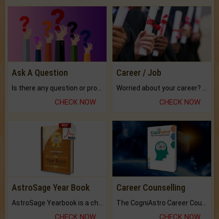
Ask A Question
Career / Job
Is there any question or problem lingering.
Worried about your career? don't know what is.
CHECK NOW
CHECK NOW
AstroSage Year Book
Career Counselling
AstroSage Yearbook is a channel to fulfill your dreams and destiny.
The CogniAstro Career Counselling Report is the most comprehensive report available on this topic.
CHECK NOW
CHECK NOW