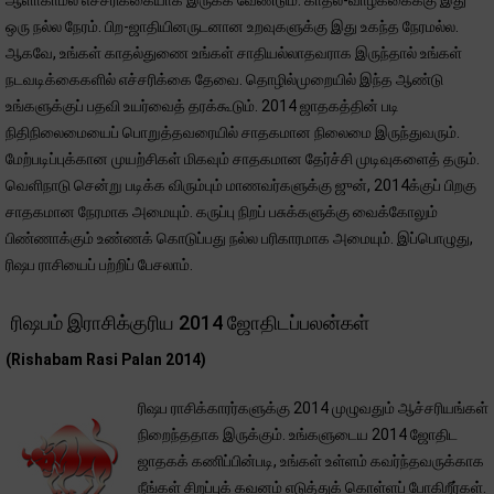
ஆளாகாமல் எச்சரிக்கையாக இருக்க வேண்டும். காதல்-வாழ்க்கைக்கு இது
ஒரு நல்ல நேரம். பிற-ஜாதியினருடனான உறவுகளுக்கு இது உகந்த நேரமல்ல.
ஆகவே, உங்கள் காதல்துணை உங்கள் சாதியல்லாதவராக இருந்தால் உங்கள்
நடவடிக்கைகளில் எச்சரிக்கை தேவை. தொழில்முறையில் இந்த ஆண்டு
உங்களுக்குப் பதவி உயர்வைத் தரக்கூடும். 2014 ஜாதகத்தின் படி
நிதிநிலைமையைப் பொறுத்தவரையில் சாதகமான நிலைமை இருந்துவரும்.
மேற்படிப்புக்கான முயற்சிகள் மிகவும் சாதகமான தேர்ச்சி முடிவுகளைத் தரும்.
வெளிநாடு சென்று படிக்க விரும்பும் மாணவர்களுக்கு ஜுன், 2014க்குப் பிறகு
சாதகமான நேரமாக அமையும். கருப்பு நிறப் பசுக்களுக்கு வைக்கோலும்
பிண்ணாக்கும் உண்ணக் கொடுப்பது நல்ல பரிகாரமாக அமையும். இப்பொழுது,
ரிஷப ராசியைப் பற்றிப் பேசலாம்.
ரிஷபம் இராசிக்குரிய 2014 ஜோதிடப்பலன்கள்
(Rishabam Rasi Palan 2014)
ரிஷப ராசிக்காரர்களுக்கு 2014 முழுவதும் ஆச்சரியங்கள்
நிறைந்ததாக இருக்கும். உங்களுடைய 2014 ஜோதிட
ஜாதகக் கணிப்பின்படி, உங்கள் உள்ளம் கவர்ந்தவருக்காக
நீங்கள் சிறப்புக் கவனம் எடுத்துக் கொள்ளப் போகிறீர்கள்.