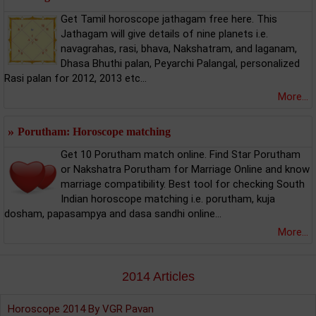
Get Tamil horoscope jathagam free here. This
Jathagam will give details of nine planets i.e.
navagrahas, rasi, bhava, Nakshatram, and laganam,
Dhasa Bhuthi palan, Peyarchi Palangal, personalized
Rasi palan for 2012, 2013 etc...
More...
»
Porutham: Horoscope matching
Get 10 Porutham match online. Find Star Porutham
or Nakshatra Porutham for Marriage Online and know
marriage compatibility. Best tool for checking South
Indian horoscope matching i.e. porutham, kuja
dosham, papasampya and dasa sandhi online...
More...
2014 Articles
Horoscope 2014 By VGR Pavan