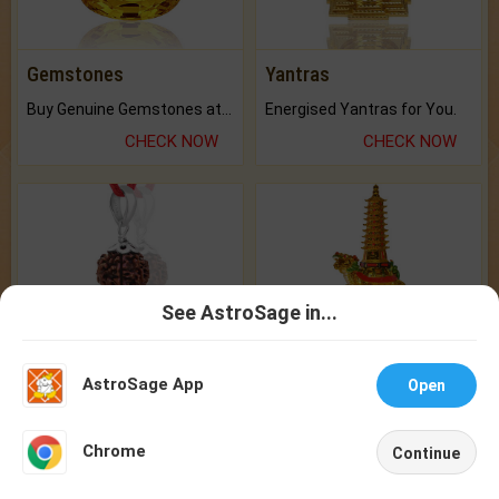
Gemstones
Yantras
Buy Genuine Gemstones at Best Prices.
Energised Yantras for You.
CHECK NOW
CHECK NOW
See AstroSage in...
Talk To
Chat With
Rudraksha
Feng Shui
Astrologer
Astrologer
Original Rudraksha to Bless Your Way.
Bring Good Luck to your Place with Feng Shui.
AstroSage App
Open
CHECK NOW
CHECK NOW
NEW
Chrome
Continue
Home
Shop
Call
Chat
Account