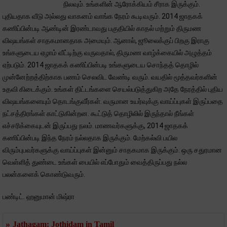
நிலவும். உங்களின் ஆரோக்கியம் சீராக இருக்கும்.
புதியதாக வீடு அல்லது வாகனம் வாங்க நேரம் கூடிவரும். 2014 ஜாதகக்
கணிப்பின்படி ஆண்டின் இரண்டாவது பகுதியில் காதல் மற்றும் திருமண
விஷயங்கள் சாதகமானதாக அமையும். ஆனால், ஜூலைக்குப் பிறகு இராகு
உங்களுடைய ஏழாம் வீட்டிற்கு வருவதால், திருமண வாழ்க்கையில் அழுத்தம்
ஏற்படும். 2014 ஜாதகக் கணிப்பின்படி உங்களுடைய சொந்தத் தொழில்
முன்னேற்றத்திற்காக பணம் செலவிட வேண்டி வரும். வயதில் மூத்தவர்களின்
உதவி கிடைக்கும். உங்கள் திட்டங்களை செயல்படுத்துகிற அதே நேரத்தில் புதிய
விஷயங்களையும் தொடங்குவீர்கள். வருமான உயர்வுக்கு வாய்ப்புகள் இருப்பதை
நட்சத்திரங்கள் காட்டுகின்றன. கூட்டுத் தொழிலில் இருந்தால் நீங்கள்
எச்சரிக்கையுடன் இருப்பது நலம். மாணவர்களுக்கு, 2014 ஜாதகக்
கணிப்பின்படி இந்த நேரம் நல்லதாக இருக்கும். மேற்கல்வி பயில
விரும்புபவர்களுக்கு வாய்ப்புகள் இன்னும் சாதகமாக இருக்கும். ஒரு சதுரமான
வெள்ளித் துண்டை உங்கள் பையில் எப்போதும் வைத்திருப்பது நல்ல
பலன்களைக் கொண்டுவரும்.
பண்டிட். ஹனுமான் மிஷ்ரா
»
Jathagam: Jothidam in Tamil