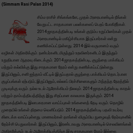
(Simmam Rasi Palan 2014)
சிம்ம ராசிச் சிங்கங்களே, முதல் அரையாண்டில் நீங்கள்
வேறுபட்ட சாதகமான பலன்களைப் பெறப் போகிறீர்கள்.
2014 ஜாதகத்தின்படி உங்கள் குடும்ப உறுப்பினர்கள் முதல்
அரையாண்டில் மகிழ்ச்சியாக இருப்பார்கள் என்று
கணிக்கப்பட்டுள்ளது. 2014-இல் வருமானம் வரும்
வழிகள் அதிகரிக்கும். நண்பர்களிடமிருந்தும் உறவினர்களிடம் இருந்தும்
உறுதியான ஆதரவு கிடைக்கும். 2014 ஜாதகத்தின்படி, குழந்தை பாக்கியம்
மற்றும் கல்விக்கு இது சாதகமான நேரம் என்று கணிக்கப்பட்டுள்ளது.
இருப்பினும், சனி ஐந்தாம் வீட்டில் இருப்பதால் குழந்தை பாக்கியம் தொடர்பான
குழப்பங்கள் ஏற்படும்; இருப்பினும், எல்லாப் பிரச்சினைகளும் அந்தந்த நேரத்தில்
முடிவுக்கு வரும். நல்ல உடல் ஆரோக்கியம் நிலவும். 2014 ஜாதகத்தின்படி காதல்
மற்றும் தாம்பத்தியத்திற்கு இது சிறப்பான காலமாக இருக்கும். 2014
ஜாதகத்தின்படி இலாபகரமான வாய்ப்புகள் உங்களைத் தேடி வரும். தொழில்
முறையில் உங்கள் திறமை வெளிப்படும். 2014 ஜாதகத்தின்படி பதவி உயர்வு
கிடைக்க வாய்ப்புள்ளது. மாணவர்கள் தாங்கள் விரும்பிய நுழைவுத் தேர்வுகளில்
தேர்ச்சி பெறுவார்கள். இருப்பினும், இரண்டாவது அரையாண்டில் செலவினங்கள்
அதிகரிக்கும். உடல் ஆரோக்கியத்திற்கு இது சாதகமான நேரம் இல்லை.