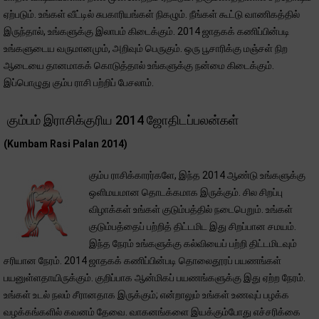
ஏற்படும். உங்கள் வீட்டில் சுபகாரியங்கள் நிகழும். நீங்கள் கூட்டு வாணிகத்தில்
இருந்தால், உங்களுக்கு இலாபம் கிடைக்கும். 2014 ஜாதகக் கணிப்பின்படி
உங்களுடைய வருமானமும், அறிவும் பெருகும். ஒரு பூசாரிக்கு மஞ்சள் நிற
ஆடையை தானமாகக் கொடுத்தால் உங்களுக்கு நன்மை கிடைக்கும்.
இப்பொழுது கும்ப ராசி பற்றிப் பேசலாம்.
கும்பம் இராசிக்குரிய 2014 ஜோதிடப்பலன்கள்
(Kumbam Rasi Palan 2014)
கும்ப ராசிக்காரர்களே, இந்த 2014 ஆண்டு உங்களுக்கு
ஒளிமயமான தொடக்கமாக இருக்கும். சில சிறப்பு
விழாக்கள் உங்கள் குடும்பத்தில் நடைபெறும். உங்கள்
குடும்பத்தைப் பற்றித் திட்டமிட இது சிறப்பான சமயம்.
இந்த நேரம் உங்களுக்கு கல்வியைப் பற்றி திட்டமிடவும்
சரியான நேரம். 2014 ஜாதகக் கணிப்பின்படி தொலைதூரப் பயணங்கள்
பயனுள்ளதாயிருக்கும். குறிப்பாக ஆன்மிகப் பயணங்களுக்கு இது ஏற்ற நேரம்.
உங்கள் உடல் நலம் சீரானதாக இருக்கும்; என்றாலும் உங்கள் உணவுப் பழக்க
வழக்கங்களில் கவனம் தேவை. வாகனங்களை இயக்கும்போது எச்சரிக்கை