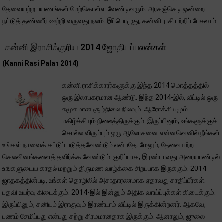
தேவையற்ற பயணங்கள் மேற்கொள்ள வேண்டிவரும். அரசஞ்செடி ஒன்றை
நட்டுத் தண்ணீர் ஊற்றி வருவது நலம். இப்பொழுது, கன்னி ராசி பற்றிப் பேசலாம்.
கன்னி இராசிக்குரிய 2014 ஜோதிடப்பலன்கள்
(Kanni Rasi Palan 2014)
கன்னி ராசிக்காரர்களுக்கு இந்த 2014 மொத்தத்தில்
ஒரு இலாபகரமான ஆண்டு. இந்த 2014-இல், வீட்டில் ஒரு
சுமூகமான சூழ்நிலை நிலவும். ஆரோக்கியமும்
மகிழ்ச்சியும் நிலைத்திருக்கும். இருப்பினும், உங்களுக்குச்
சொல்ல விரும்பும் ஒரு ஆலோசனை என்னவெனில் நீங்கள்
உங்கள் நாவைக் கட்டுப் படுத்தவேண்டும் என்பதே. மேலும், தேவையற்ற
செலவினங்களைத் தவிர்க்க வேண்டும். குறிப்பாக, இரண்டாவது அரையாண்டில்
உங்களுடைய காதல் மற்றும் திருமண வாழ்க்கை சிறப்பாக இருக்கும். 2014
ஜாதகத்தின்படி, உங்கள் தொழிலில் அசாதாரணமாக ஏதாவது சாதிப்பீர்கள்.
பதவி உயர்வு கிடைக்கும். 2014-இல் இன்னும் அதிக வாய்ப்புக்கள் கிடைக்கும்.
இருப்பினும், சனியும் இராகுவும் இரண்டாம் வீட்டில் இருக்கின்றனர். ஆகவே,
பணம் சேமிப்பது என்பது சற்று சிரமமானதாக இருக்கும். ஆனாலும், ஜுலை