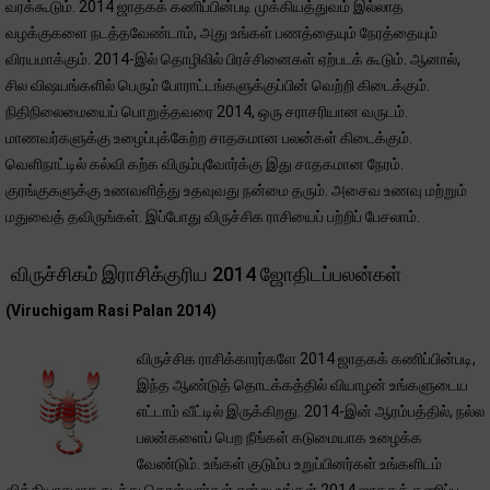
வரக்கூடும். 2014 ஜாதகக் கணிப்பின்படி முக்கியத்துவம் இல்லாத
வழக்குகளை நடத்தவேண்டாம், அது உங்கள் பணத்தையும் நேரத்தையும்
விரயமாக்கும். 2014-இல் தொழிலில் பிரச்சினைகள் ஏற்படக் கூடும். ஆனால்,
சில விஷயங்களில் பெரும் போராட்டங்களுக்குப்பின் வெற்றி கிடைக்கும்.
நிதிநிலைமையைப் பொறுத்தவரை 2014, ஒரு சராசரியான வருடம்.
மாணவர்களுக்கு உழைப்புக்கேற்ற சாதகமான பலன்கள் கிடைக்கும்.
வெளிநாட்டில் கல்வி கற்க விரும்புவோர்க்கு இது சாதகமான நேரம்.
குரங்குகளுக்கு உணவளித்து உதவுவது நன்மை தரும். அசைவ உணவு மற்றும்
மதுவைத் தவிருங்கள். இப்போது விருச்சிக ராசியைப் பற்றிப் பேசலாம்.
விருச்சிகம் இராசிக்குரிய 2014 ஜோதிடப்பலன்கள்
(Viruchigam Rasi Palan 2014)
விருச்சிக ராசிக்காரர்களே 2014 ஜாதகக் கணிப்பின்படி,
இந்த ஆண்டுத் தொடக்கத்தில் வியாழன் உங்களுடைய
எட்டாம் வீட்டில் இருக்கிறது. 2014-இன் ஆரம்பத்தில், நல்ல
பலன்களைப் பெற நீங்கள் கடுமையாக உழைக்க
வேண்டும். உங்கள் குடும்ப உறுப்பினர்கள் உங்களிடம்