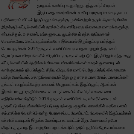
ஜாதகக் கணிப்பு கூறுகிறது. புத்துணர்ச்சியுடன்
இருப்பதை உணர்வீர்கள். சனியும் ராகுவும் உங்களுடைய
பதினோராம் வீட்டில் இருப்பது உங்களுக்கு முன்னேற்றம் தரும். ஆனால், மேலே
இருக்கும் வீட்டில் சனியின் தாக்கம் சில எதிர்மறை விளைவுகளை உங்களுக்கு
ஏற்படுத்தும். அதனால், உங்களுடைய முயற்சிகள் எந்த எதிர்மறைச்
செயல்களோ, கெட்ட பழக்கங்களோ இல்லாமல் இருக்கும்படி பார்த்துக்
கொள்ளுங்கள். 2014 ஜாதகக் கணிப்பின்படி காதல் மற்றும் திருமணம்
தொடர்பான விஷயங்களில் விரும்பிய முடிவுகள் ஏற்படும். இருப்பினும் ஐந்தாவது
வீட்டில் சனியின் ஆதிக்கம் சில சமயங்களில் உங்கள் காதல் துணையுடன்
வாக்குவாதம் ஏற்படுத்தும். சிறிய விஷயங்களைப் பெரிதுபடுத்தி விவாதமாக
மாற்ற வேண்டாம். தொழில்வகையில் இது ஒரு சாதகமான நேரம். மாணவர்கள்
தங்கள் உழைப்புக்கேற்ற பலனைப் பெறுவார்கள். இருப்பினும், ஆண்டின்
இரண்டாவது பகுதியில் உங்கள் வாழ்க்கையில் சில பிரச்சனைகளை
எதிர்கொள்ள நேரிடும். 2014 ஜாதகக் கணிப்பின்படி, எச்சரிக்கையுடன்
முதலீட்டு விஷயங்களில் ஈடுபடுவது நல்லது. குறுகிய காலத்தில் அதிக பணம்
சம்பாதிக்க வேண்டும் என்று பேராசைப்பட வேண்டாம். வேலையில் இருப்பவர்கள்
எச்சரிக்கையுடன் இருக்க வேண்டிய காலகட்டம் இது. வேலைமாற்றமோ
விரும்பத் தகாத இடமாற்றமோ ஏற்படக்கூடும். ஓடும் நதியில் தேங்காய்களை