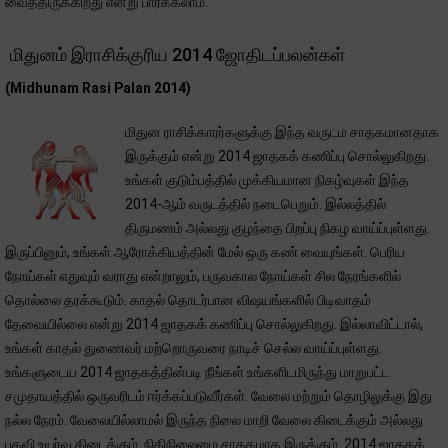
வைத்திருக்கிறது என்று பார்க்கலாம்.
மிதுனம் இராசிக்குரிய 2014 ஜோதிடப்பலன்கள்
(Midhunam Rasi Palan 2014)
மிதுன ராசிக்காரர்களுக்கு இந்த வருடம சாதகமானதாக
இருக்கும் என்று 2014 ஜாதகக் கணிப்பு சொல்லுகிறது.
உங்கள் குடும்பத்தில் முக்கியமான நிகழ்வுகள் இந்த
2014-ஆம் வருடத்தில் நடைபெறும். இல்லத்தில்
திருமணம் அல்லது குழந்தை பிறப்பு நிகழ வாய்ப்புள்ளது.
இருப்பினும், உங்கள் ஆரோக்கியத்தின் மேல் ஒரு கண் வையுங்கள். பெரிய
நோய்கள் எதுவும் வராது என்றாலும், பருவகால நோய்கள் சில நேரங்களில்
தொல்லை தரக்கூடும். காதல் தொடர்பான விஷயங்களில் பிடிவாதம்
தேவையில்லை என்று 2014 ஜாதகக் கணிப்பு சொல்லுகிறது. இல்லாவிட்டால்,
உங்கள் காதல் துணைவர் மற்றொருவரை நாடிச் செல்ல வாய்ப்புள்ளது.
உங்களுடைய 2014 ஜாதகத்தின்படி நீங்கள் உங்களிடமிருந்து மாறுபட்ட
சமுதாயத்தில் ஒருவரிடம் ஈர்க்கப்படுவீர்கள். வேலை மற்றும் தொழிலுக்கு இது
நல்ல நேரம். வேலையில்லாமல் இருந்த நிலை மாறி வேலை கிடைக்கும் அல்லது
பதவி உயர்வு கிடைக்கும். நிதிநிலைமை சாதகமாக இருக்கும். 2014 ஜாதகக்