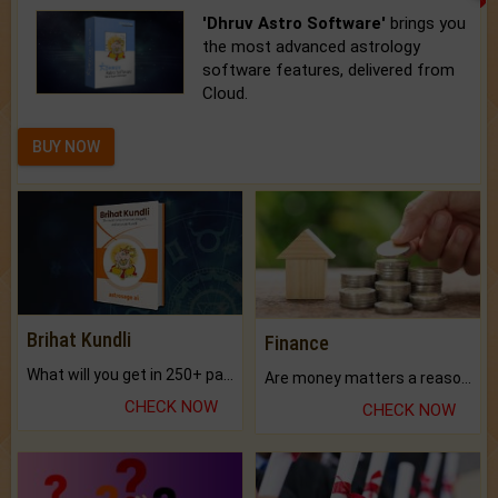
'Dhruv Astro Software'
brings you
the most advanced astrology
software features, delivered from
Cloud.
BUY NOW
Brihat Kundli
Finance
What will you get in 250+ pages Colored Brihat Kundli.
Are money matters a reason for the dark-circles under your eyes?
CHECK NOW
CHECK NOW