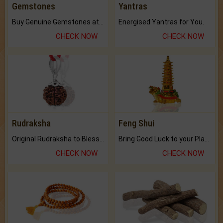
Gemstones
Yantras
Buy Genuine Gemstones at Best Prices.
Energised Yantras for You.
CHECK NOW
CHECK NOW
Rudraksha
Feng Shui
Original Rudraksha to Bless Your Way.
Bring Good Luck to your Place with Feng Shui.
CHECK NOW
CHECK NOW