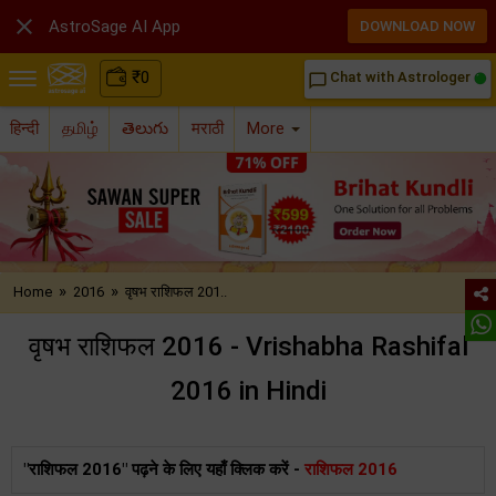

AstroSage AI App
DOWNLOAD NOW
₹
0
Chat with Astrologer
chat_bubble_outline
हिन्दी
தமிழ்
తెలుగు
मराठी
More
»
»
Home
2016
वृषभ राशिफल 201..
वृषभ राशिफल 2016 - Vrishabha Rashifal
2016 in Hindi
"राशिफल 2016" पढ़ने के लिए यहाँ क्लिक करें -
राशिफल 2016