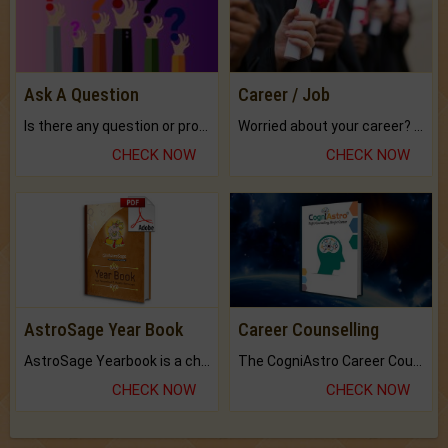
Ask A Question
Career / Job
Is there any question or problem lingering.
Worried about your career? don't know what is.
CHECK NOW
CHECK NOW
AstroSage Year Book
Career Counselling
AstroSage Yearbook is a channel to fulfill your dreams and destiny.
The CogniAstro Career Counselling Report is the most comprehensive report available on this topic.
CHECK NOW
CHECK NOW