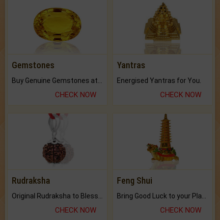
Gemstones
Yantras
Buy Genuine Gemstones at Best Prices.
Energised Yantras for You.
CHECK NOW
CHECK NOW
Rudraksha
Feng Shui
Original Rudraksha to Bless Your Way.
Bring Good Luck to your Place with Feng Shui.
CHECK NOW
CHECK NOW