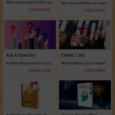
What will you get in 250+ pages Colored Brihat Kundli.
Are money matters a reason for the dark-circles under your eyes?
CHECK NOW
CHECK NOW
Ask A Question
Career / Job
Is there any question or problem lingering.
Worried about your career? don't know what is.
CHECK NOW
CHECK NOW