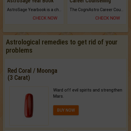
AstroSage Year Book
Career Counselling
AstroSage Yearbook is a channel to fulfill your dreams and destiny.
The CogniAstro Career Counselling Report is the most comprehensive report available on this topic.
CHECK NOW
CHECK NOW
Astrological remedies to get rid of your
problems
Red Coral / Moonga
(3 Carat)
Ward off evil spirits and strengthen
Mars.
BUY NOW